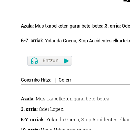
Azala:
Mus txapelketen garai bete-betea.
3. orria:
Odei
6-7. orriak:
Yolanda Goena, Stop Accidentes elkartek
Goierriko Hitza
Goierri
Azala:
Mus txapelketen garai bete-betea.
3. orria:
Odei Lopez.
6-7. orriak:
Yolanda Goena, Stop Accidentes elkar
10. orria:
Uxue Urkia arraunlaria.