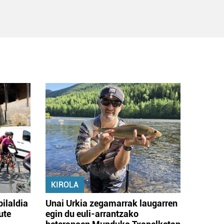
KIROLA
bilaldia
Unai Urkia zegamarrak laugarren
ute
egin du euli-arrantzako