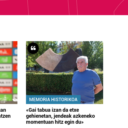
MEMORIA HISTORIKOA
tan
«Gai tabua izan da etxe
atzen
gehienetan, jendeak azkeneko
momentuan hitz egin du»