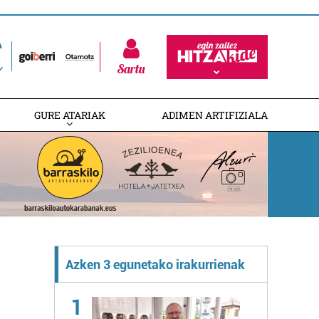
Sartu
GURE ATARIAK
ADIMEN ARTIFIZIALA
Azken 3 egunetako irakurrienak
1