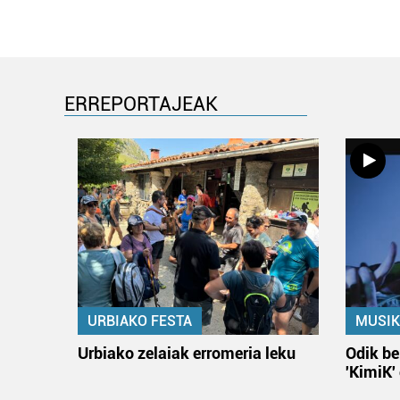
ERREPORTAJEAK
URBIAKO FESTA
MUSIK
Urbiako zelaiak erromeria leku
Odik be
'KimiK'