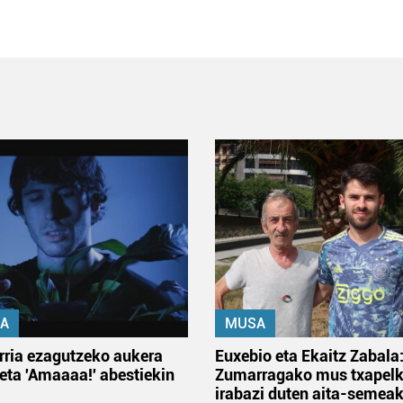
A
MUSA
rria ezagutzeko aukera
Euxebio eta Ekaitz Zabala
 eta 'Amaaaa!' abestiekin
Zumarragako mus txapelk
irabazi duten aita-semea