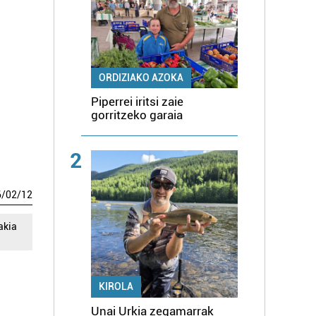
ORDIZIAKO AZOKA
Piperrei iritsi zaie
gorritzeko garaia
2
6
/
02
/
12
akia
KIROLA
Unai Urkia zegamarrak