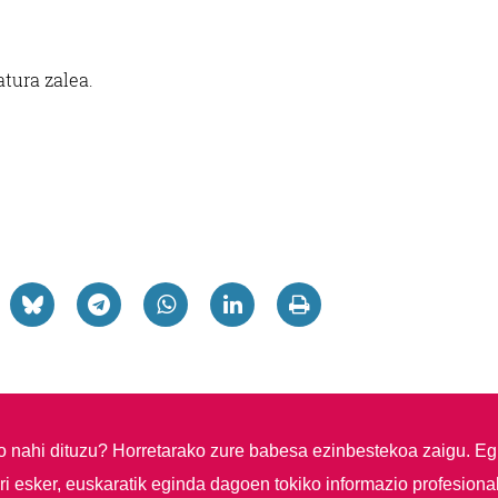
atura zalea.
so nahi dituzu?
Horretarako zure babesa ezinbestekoa zaigu. Eg
i esker, euskaratik eginda dagoen tokiko informazio profesiona