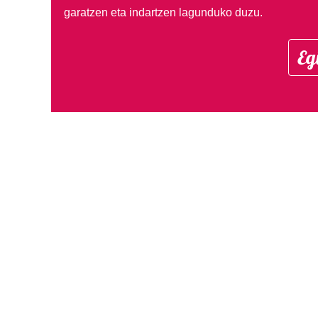
garatzen eta indartzen lagunduko duzu.
Eg