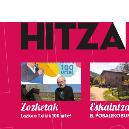
Zozketak
Eskaintz
Lazkao Txikik 100 urte!
EL POBALEKO BU