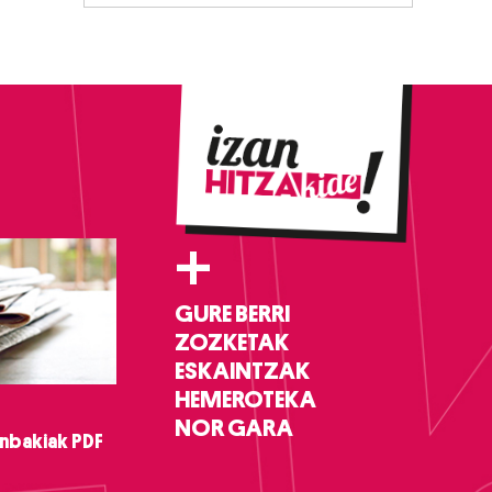
+
GURE BERRI
ZOZKETAK
ESKAINTZAK
HEMEROTEKA
NOR GARA
nbakiak PDF