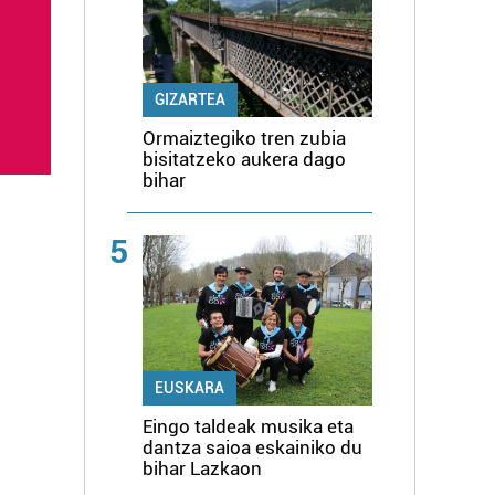
GIZARTEA
Ormaiztegiko tren zubia
bisitatzeko aukera dago
bihar
5
EUSKARA
Eingo taldeak musika eta
dantza saioa eskainiko du
bihar Lazkaon