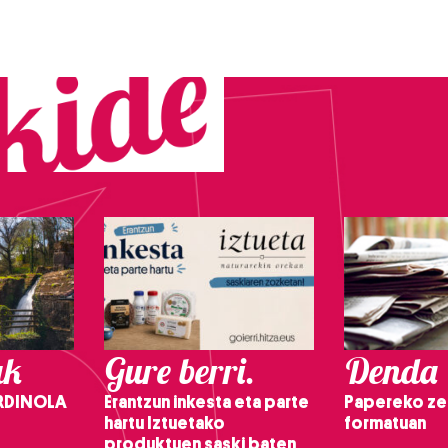
ak
Gure berri.
Denda
RDINOLA
Erantzun inkesta eta parte
Papereko ze
hartu Iztuetako
formatuan
produktuen saski baten