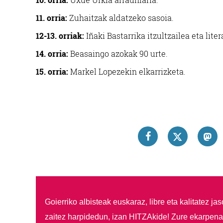
11. orria:
Zuhaitzak aldatzeko sasoia.
12-13. orriak:
Iñaki Bastarrika itzultzailea eta liter
14. orria:
Beasaingo azokak 90 urte.
15. orria:
Markel Lopezekin elkarrizketa.
Goierriko albisteak euskaraz, libre eta kalitatez ja
zaitez harpidedun, izan HITZAkide!
Zure ekarpenar