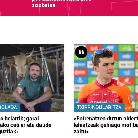
zozketan
BOLADA
TXIRRINDULARITZA
o belarrik; garai
«Entrenatzen duzun bidee
ako oso erreta daude
lehiatzeak gehiago motib
guztiak»
zaitu»