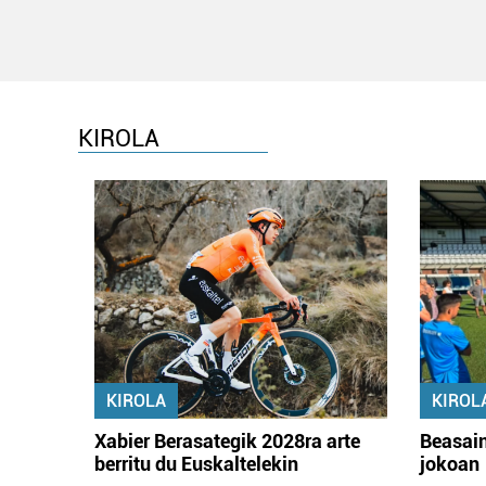
KIROLA
KIROLA
KIROL
Xabier Berasategik 2028ra arte
Beasain
berritu du Euskaltelekin
jokoan