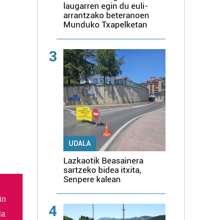
laugarren egin du euli-
arrantzako beteranoen
Munduko Txapelketan
3
UDALA
Lazkaotik Beasainera
sartzeko bidea itxita,
Senpere kalean
in
4
la