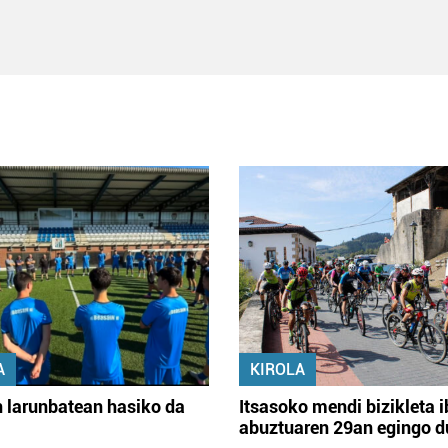
A
KIROLA
 larunbatean hasiko da
Itsasoko mendi bizikleta i
abuztuaren 29an egingo d