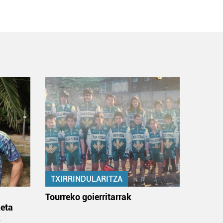
TXIRRINDULARITZA
:
Tourreko goierritarrak
eta
k