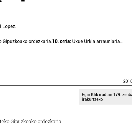
 Lopez.
o Gipuzkoako ordezkaria.
10. orria:
Uxue Urkia arraunlaria.
...
201
Egin Klik irudian 179. zenb
irakurtzeko
teko Gipuzkoako ordezkaria.