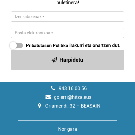
buletinera!
Pribatutasun Politika
irakurri eta onartzen dut.
Harpidetu
943 16 00 56
goierri@hitza.eus
Oriamendi, 32 – BEASAIN
Nor gara