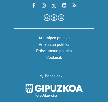
Argitalpen politika
Aniztasun politika
Pribatutasun politika
Cookieak
Babesleak: