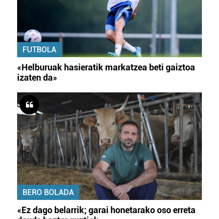
FUTBOLA
«Helburuak hasieratik markatzea beti gaiztoa
izaten da»
BERO BOLADA
«Ez dago belarrik; garai honetarako oso erreta