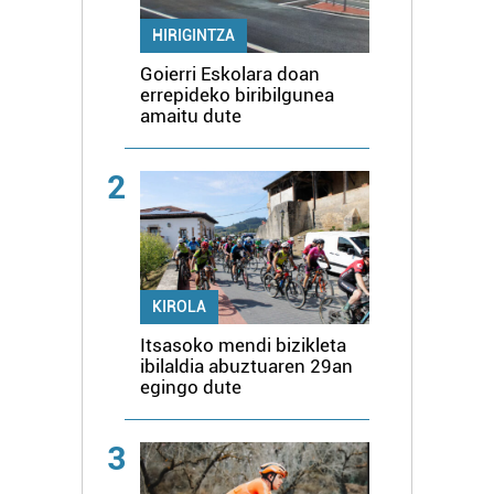
HIRIGINTZA
Goierri Eskolara doan
errepideko biribilgunea
amaitu dute
2
KIROLA
Itsasoko mendi bizikleta
ibilaldia abuztuaren 29an
egingo dute
3