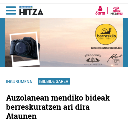
Sartu
IBILBIDE SAREA
INGURUMENA
Auzolanean mendiko bideak
berreskuratzen ari dira
Ataunen