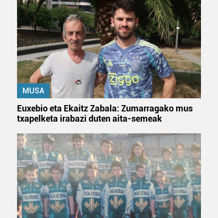
MUSA
Euxebio eta Ekaitz Zabala: Zumarragako mus
txapelketa irabazi duten aita-semeak