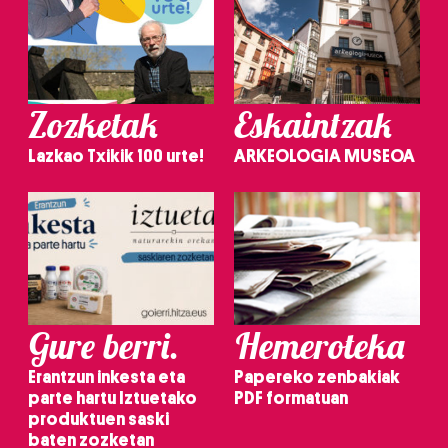
Zozketak
Eskaintzak
Lazkao Txikik 100 urte!
ARKEOLOGIA MUSEOA
Gure berri.
Hemeroteka
Erantzun inkesta eta
Papereko zenbakiak
parte hartu Iztuetako
PDF formatuan
produktuen saski
baten zozketan