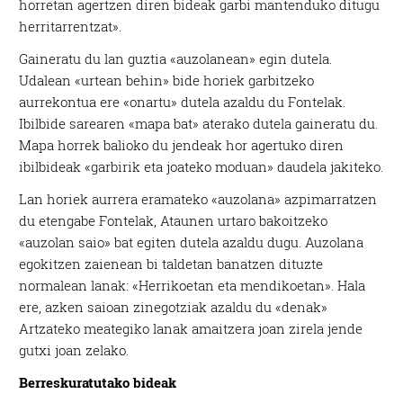
horretan agertzen diren bideak garbi mantenduko ditugu
herritarrentzat».
Gaineratu du lan guztia «auzolanean» egin dutela.
Udalean «urtean behin» bide horiek garbitzeko
aurrekontua ere «onartu» dutela azaldu du Fontelak.
Ibilbide sarearen «mapa bat» aterako dutela gaineratu du.
Mapa horrek balioko du jendeak hor agertuko diren
ibilbideak «garbirik eta joateko moduan» daudela jakiteko.
Lan horiek aurrera eramateko «auzolana» azpimarratzen
du etengabe Fontelak, Ataunen urtaro bakoitzeko
«auzolan saio» bat egiten dutela azaldu dugu. Auzolana
egokitzen zaienean bi taldetan banatzen dituzte
normalean lanak: «Herrikoetan eta mendikoetan». Hala
ere, azken saioan zinegotziak azaldu du «denak»
Artzateko meategiko lanak amaitzera joan zirela jende
gutxi joan zelako.
Berreskuratutako bideak