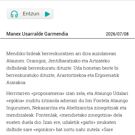
Manex Usarralde Garmendia
2026
/
07
/
08
Mendiko bideak berreskuratzen ari dira auzolanean
Ataunen. Oraingoz, Jentilbaratzako eta Artzateko
ibilbideak berreskuratu dituzte. Uda honetan beste bi
berreskuratuko dituzte, Arastortzekoa eta Ergoienatik
Aiarakoa.
Herritarren «proposamena» izan zela, eta Ataungo Udalari
«egokia» iruditu zitzaiola adierazi du Ion Fontela Ataungo
Ingurumen, Nekazaritza eta Abeltzaintza zinegotziak eta
mendizaleak. Fontenlak, «mendietako zinegotzia» dela
esaten duela dio. Izan ere, udaletik «garbi» zeukaten
ibilbide sare «egonkor» bat sortu nahi zutela: «Sare