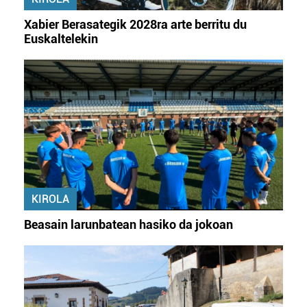
Xabier Berasategik 2028ra arte berritu du
Euskaltelekin
KIROLA
Beasain larunbatean hasiko da jokoan