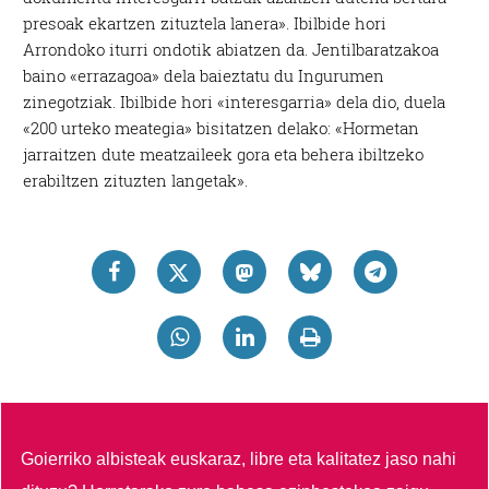
presoak ekartzen zituztela lanera». Ibilbide hori
Arrondoko iturri ondotik abiatzen da. Jentilbaratzakoa
baino «errazagoa» dela baieztatu du Ingurumen
zinegotziak. Ibilbide hori «interesgarria» dela dio, duela
«200 urteko meategia» bisitatzen delako: «Hormetan
jarraitzen dute meatzaileek gora eta behera ibiltzeko
erabiltzen zituzten langetak».
Goierriko albisteak euskaraz, libre eta kalitatez jaso nahi