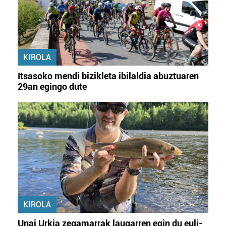
KIROLA
Itsasoko mendi bizikleta ibilaldia abuztuaren
29an egingo dute
KIROLA
Unai Urkia zegamarrak laugarren egin du euli-