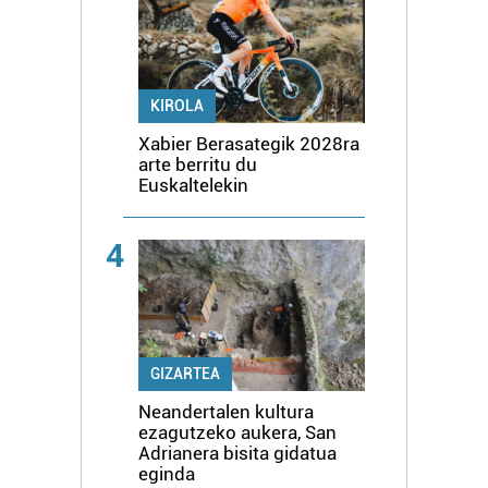
KIROLA
Xabier Berasategik 2028ra
arte berritu du
Euskaltelekin
4
GIZARTEA
Neandertalen kultura
ezagutzeko aukera, San
Adrianera bisita gidatua
eginda