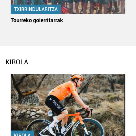
TXIRRINDULARITZA
Tourreko goierritarrak
KIROLA
KIROLA