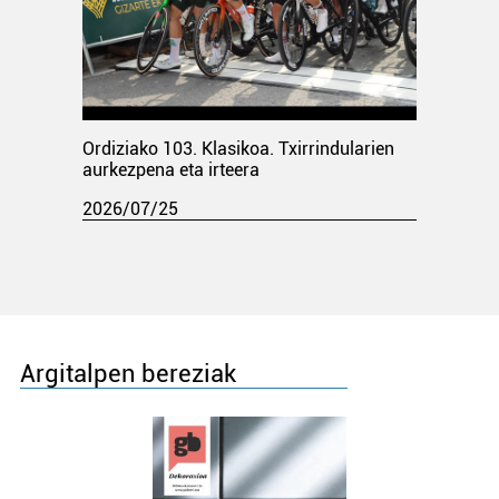
Ordiziako 103. Klasikoa. Txirrindularien
aurkezpena eta irteera
2026/07/25
Argitalpen bereziak