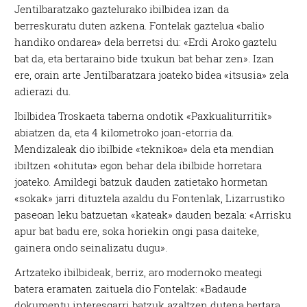
Jentilbaratzako gaztelurako ibilbidea izan da
berreskuratu duten azkena. Fontelak gaztelua «balio
handiko ondarea» dela berretsi du: «Erdi Aroko gaztelu
bat da, eta bertaraino bide txukun bat behar zen». Izan
ere, orain arte Jentilbaratzara joateko bidea «itsusia» zela
adierazi du.
Ibilbidea Troskaeta taberna ondotik «Paxkualiturritik»
abiatzen da, eta 4 kilometroko joan-etorria da.
Mendizaleak dio ibilbide «teknikoa» dela eta mendian
ibiltzen «ohituta» egon behar dela ibilbide horretara
joateko. Amildegi batzuk dauden zatietako hormetan
«sokak» jarri dituztela azaldu du Fontenlak, Lizarrustiko
paseoan leku batzuetan «kateak» dauden bezala: «Arrisku
apur bat badu ere, soka horiekin ongi pasa daiteke,
gainera ondo seinalizatu dugu».
Artzateko ibilbideak, berriz, aro modernoko meategi
batera eramaten zaituela dio Fontelak: «Badaude
dokumentu interesgarri batzuk azaltzen dutena bertara