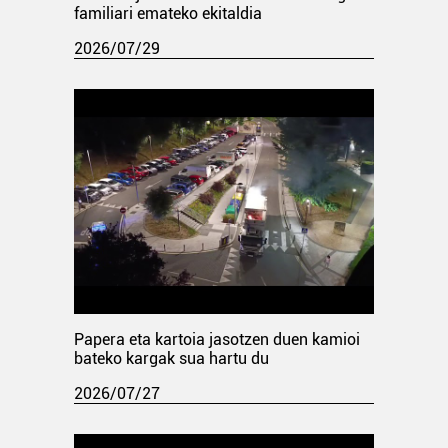
familiari emateko ekitaldia
2026/07/29
Papera eta kartoia jasotzen duen kamioi
bateko kargak sua hartu du
2026/07/27