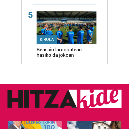
5
KIROLA
Beasain larunbatean
hasiko da jokoan