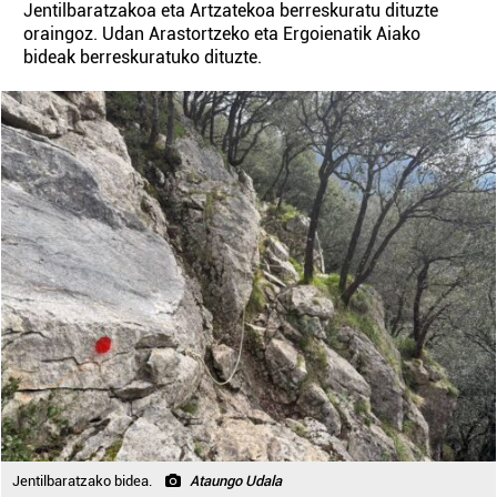
Jentilbaratzakoa eta Artzatekoa berreskuratu dituzte
oraingoz. Udan Arastortzeko eta Ergoienatik Aiako
bideak berreskuratuko dituzte.
Jentilbaratzako bidea.
Ataungo Udala