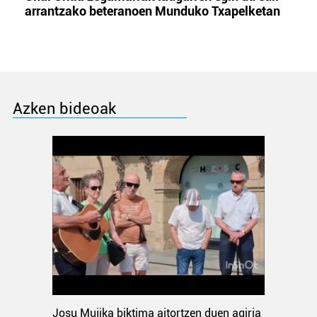
arrantzako beteranoen Munduko Txapelketan
Azken bideoak
Josu Mujika biktima aitortzen duen agiria