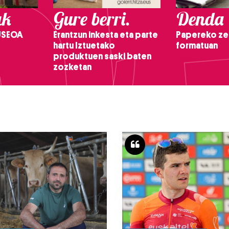
ak
Gure berri.
Denda
USEOA
Erantzun inkesta eta parte
Papereko ze
hartu Iztuetako
formatuan
produktuen saski baten
zozketan