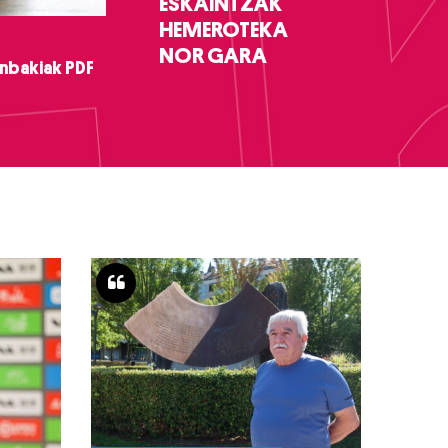
ESKAINTZAK
HEMEROTEKA
NOR GARA
nbakiak PDF