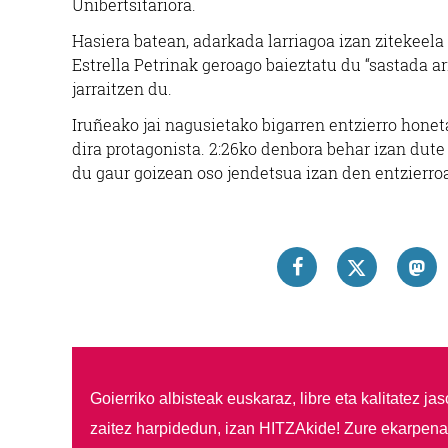
Unibertsitariora.
Hasiera batean, adarkada larriagoa izan zitekeela
Estrella Petrinak geroago baieztatu du “sastada a
jarraitzen du.
Iruñeako jai nagusietako bigarren entzierro hon
dira protagonista. 2:26ko denbora behar izan dute
du gaur goizean oso jendetsua izan den entzierro
Goierriko albisteak euskaraz, libre eta kalitatez ja
zaitez harpidedun, izan HITZAkide!
Zure ekarpenar