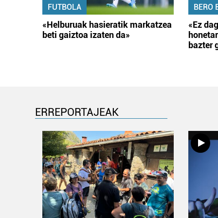
FUTBOLA
BERO 
«Helburuak hasieratik markatzea
«Ez dag
beti gaiztoa izaten da»
honetar
bazter 
ERREPORTAJEAK