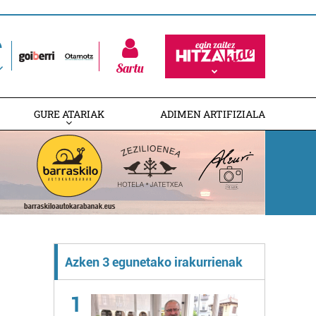
Sartu
GURE ATARIAK
ADIMEN ARTIFIZIALA
Azken 3 egunetako irakurrienak
1