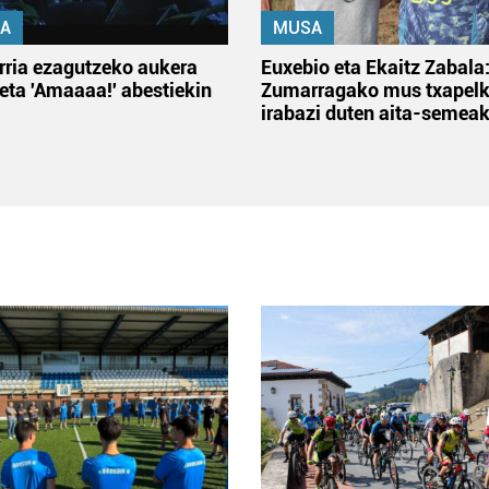
A
MUSA
rria ezagutzeko aukera
Euxebio eta Ekaitz Zabala
 eta 'Amaaaa!' abestiekin
Zumarragako mus txapelk
irabazi duten aita-semea