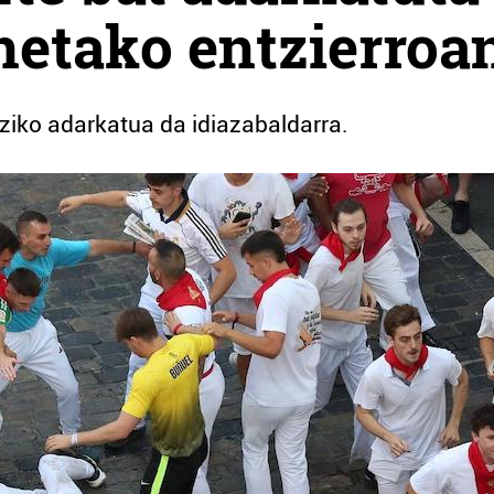
netako entzierroa
ziko adarkatua da idiazabaldarra.