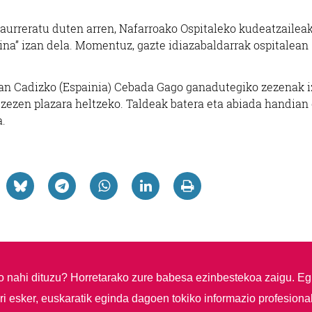
 aurreratu duten arren, Nafarroako Ospitaleko kudeatzaileak
rina” izan dela. Momentuz, gazte idiazabaldarrak ospitalean
etan Cadizko (Espainia) Cebada Gago ganadutegiko zezenak 
 zezen plazara heltzeko. Taldeak batera eta abiada handian
a.
so nahi dituzu?
Horretarako zure babesa ezinbestekoa zaigu. Eg
i esker, euskaratik eginda dagoen tokiko informazio profesiona