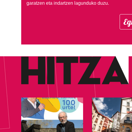
garatzen eta indartzen lagunduko duzu.
Eg