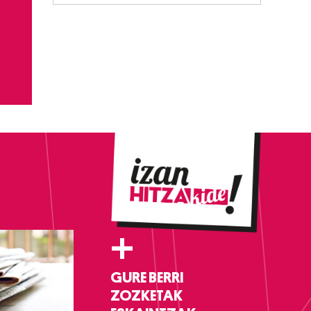
+
GURE BERRI
ZOZKETAK