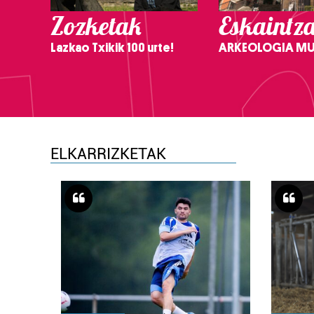
Zozketak
Eskaintz
Lazkao Txikik 100 urte!
ARKEOLOGIA M
ELKARRIZKETAK