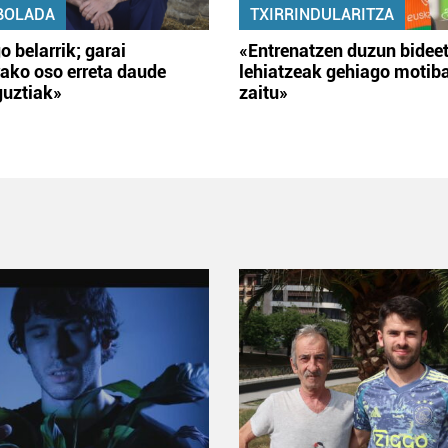
BOLADA
TXIRRINDULARITZA
o belarrik; garai
«Entrenatzen duzun bidee
ako oso erreta daude
lehiatzeak gehiago motib
guztiak»
zaitu»