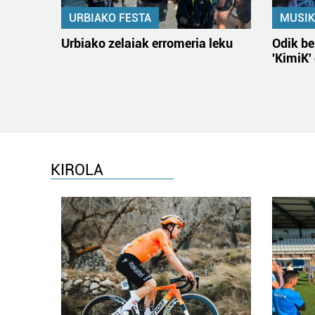
URBIAKO FESTA
MUSIK
Urbiako zelaiak erromeria leku
Odik be
'KimiK'
KIROLA