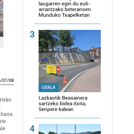
laugarren egin du euli-
arrantzako beteranoen
Munduko Txapelketan
3
6
/
07
/
08
UDALA
Lazkaotik Beasainera
urteko
sartzeko bidea itxita,
k
Senpere kalean
eharra
ute
4
ale