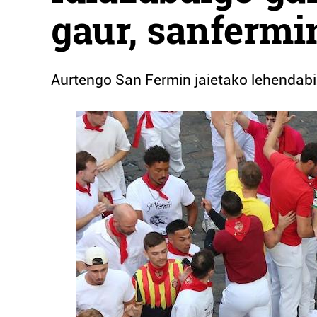
gaur, sanfermi
Aurtengo San Fermin jaietako lehendabi