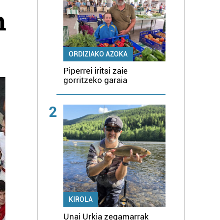
n
ORDIZIAKO AZOKA
Piperrei iritsi zaie
gorritzeko garaia
2
KIROLA
Unai Urkia zegamarrak