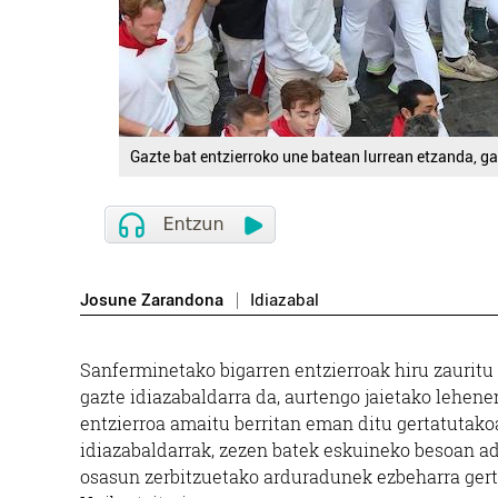
Gazte bat entzierroko une batean lurrean etzanda, g
Josune Zarandona
Idiazabal
Sanferminetako bigarren entzierroak hiru zauritu u
gazte idiazabaldarra da, aurtengo jaietako lehen
entzierroa amaitu berritan eman ditu gertatutako
idiazabaldarrak, zezen batek eskuineko besoan ad
osasun zerbitzuetako arduradunek ezbeharra gert