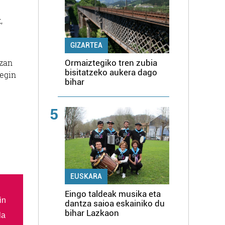
,
GIZARTEA
izan
Ormaiztegiko tren zubia
bisitatzeko aukera dago
 egin
bihar
5
EUSKARA
Eingo taldeak musika eta
in
dantza saioa eskainiko du
bihar Lazkaon
la