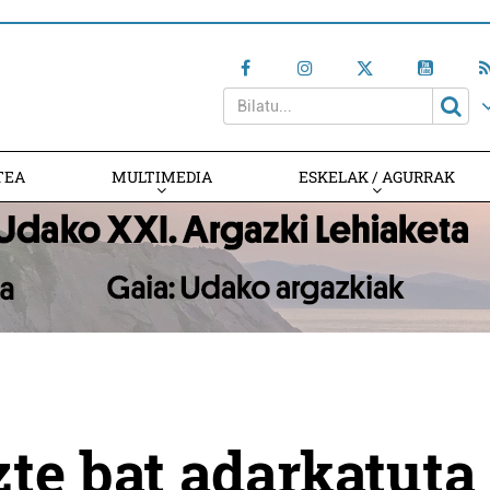
TEA
MULTIMEDIA
ESKELAK / AGURRAK
zte bat adarkatuta