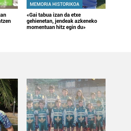
MEMORIA HISTORIKOA
tan
«Gai tabua izan da etxe
atzen
gehienetan, jendeak azkeneko
momentuan hitz egin du»