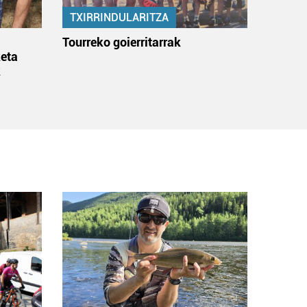
TXIRRINDULARITZA
:
Tourreko goierritarrak
eta
k