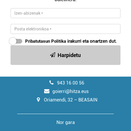
Pribatutasun Politika
irakurri eta onartzen dut.
Harpidetu
943 16 00 56
goierri@hitza.eus
Oriamendi, 32 – BEASAIN
Nor gara