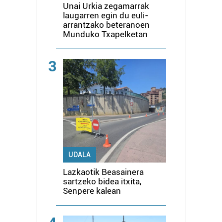
Unai Urkia zegamarrak
laugarren egin du euli-
arrantzako beteranoen
Munduko Txapelketan
3
UDALA
Lazkaotik Beasainera
sartzeko bidea itxita,
Senpere kalean