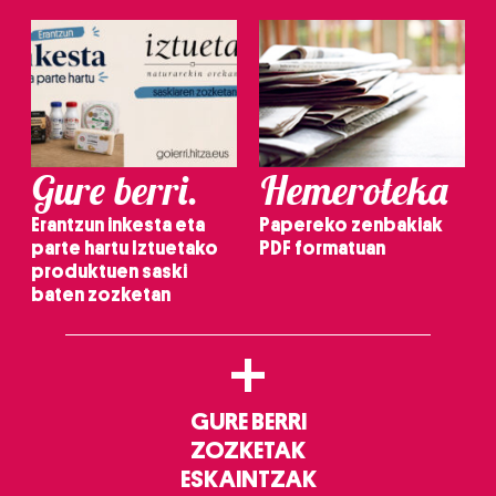
Gure berri.
Hemeroteka
Erantzun inkesta eta
Papereko zenbakiak
parte hartu Iztuetako
PDF formatuan
produktuen saski
baten zozketan
+
GURE BERRI
ZOZKETAK
ESKAINTZAK