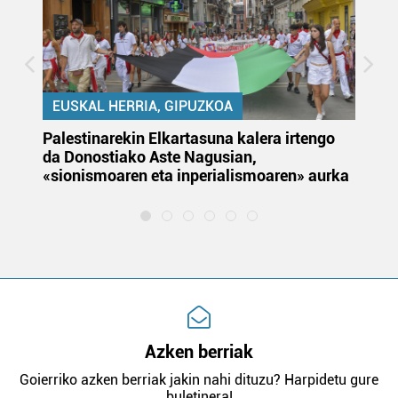
EUSKAL HERRIA, GIPUZKOA
Palestinarekin Elkartasuna kalera irtengo
Do
da Donostiako Aste Nagusian,
du
«sionismoaren eta inperialismoaren» aurka
et
Azken berriak
Goierriko azken berriak jakin nahi dituzu? Harpidetu gure
buletinera!