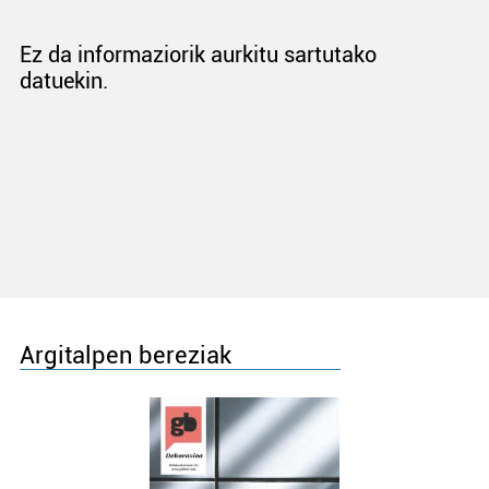
Ez da informaziorik aurkitu sartutako
datuekin.
Argitalpen bereziak