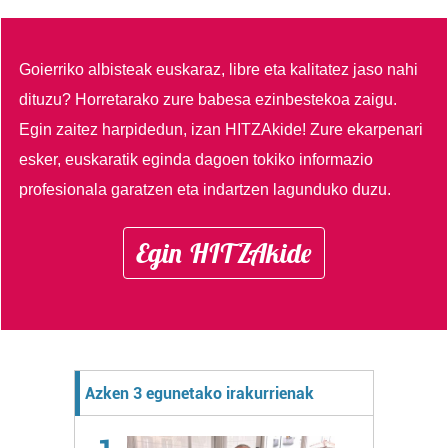
Goierriko albisteak euskaraz, libre eta kalitatez jaso nahi
dituzu?
Horretarako zure babesa ezinbestekoa zaigu.
Egin zaitez harpidedun, izan HITZAkide!
Zure ekarpenari
esker, euskaratik eginda dagoen tokiko informazio
profesionala garatzen eta indartzen lagunduko duzu.
Egin HITZAkide
Azken 3 egunetako irakurrienak