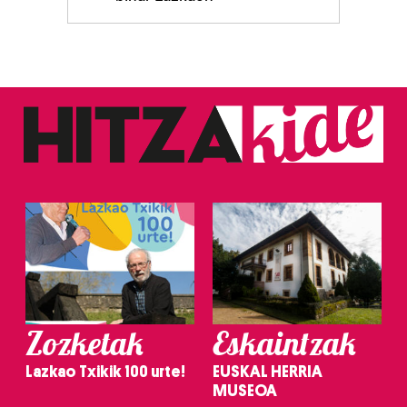
Zozketak
Eskaintzak
Lazkao Txikik 100 urte!
EUSKAL HERRIA
MUSEOA