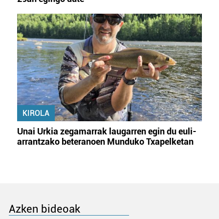
KIROLA
Unai Urkia zegamarrak laugarren egin du euli-
arrantzako beteranoen Munduko Txapelketan
Azken bideoak