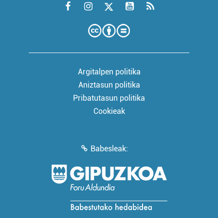
Argitalpen politika
Aniztasun politika
Pribatutasun politika
Cookieak
Babesleak: