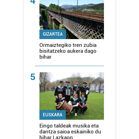
4
GIZARTEA
Ormaiztegiko tren zubia
bisitatzeko aukera dago
bihar
5
EUSKARA
Eingo taldeak musika eta
dantza saioa eskainiko du
bihar Lazkaon