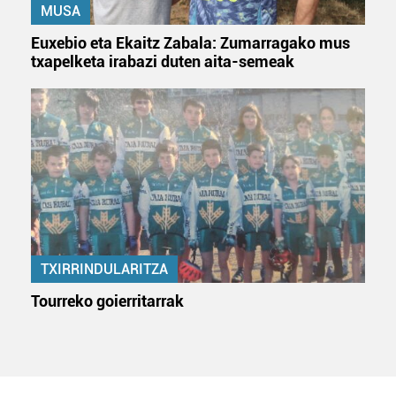
MUSA
Euxebio eta Ekaitz Zabala: Zumarragako mus
txapelketa irabazi duten aita-semeak
TXIRRINDULARITZA
Tourreko goierritarrak