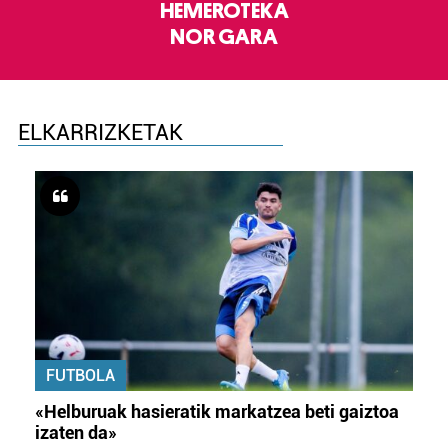
HEMEROTEKA
NOR GARA
ELKARRIZKETAK
FUTBOLA
«Helburuak hasieratik markatzea beti gaiztoa
izaten da»