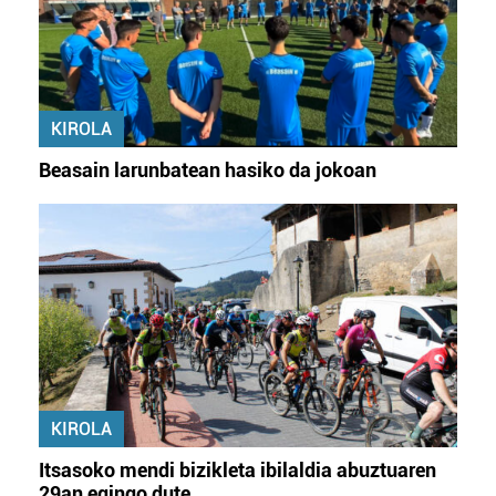
KIROLA
Beasain larunbatean hasiko da jokoan
KIROLA
Itsasoko mendi bizikleta ibilaldia abuztuaren
29an egingo dute