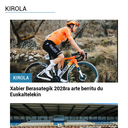
KIROLA
KIROLA
Xabier Berasategik 2028ra arte berritu du
Euskaltelekin