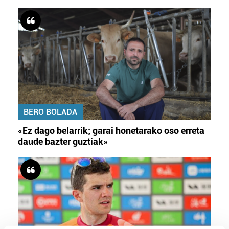
BERO BOLADA
«Ez dago belarrik; garai honetarako oso erreta
daude bazter guztiak»