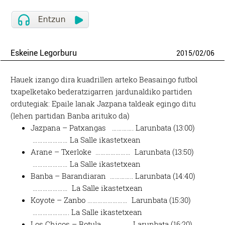
Eskeine Legorburu
2015
/
02
/
06
Hauek izango dira kuadrillen arteko Beasaingo futbol
txapelketako bederatzigarren jardunaldiko partiden
ordutegiak: Epaile lanak Jazpana taldeak egingo ditu
(lehen partidan Banba arituko da)
Jazpana – Patxangas …………. Larunbata (13:00)
………………… La Salle ikastetxean
Arane – Txerloke ………………… Larunbata (13:50)
………………… La Salle ikastetxean
Banba – Barandiaran ………….. Larunbata (14:40)
………………… La Salle ikastetxean
Koyote – Zanbo …………………… Larunbata (15:30)
…………………. La Salle ikastetxean
Los Chicos – Rotula …………….. Larunbata (16:20)