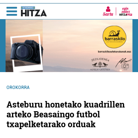
Sartu
OROKORRA
Asteburu honetako kuadrillen
arteko Beasaingo futbol
txapelketarako orduak