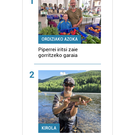
1
ORDIZIAKO AZOKA
Piperrei iritsi zaie
gorritzeko garaia
2
KIROLA