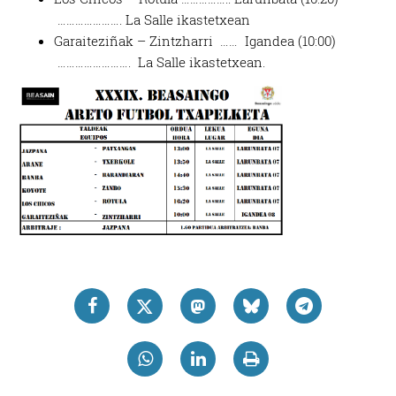
…………………. La Salle ikastetxean
Garaiteziñak – Zintzharri …… Igandea (10:00)
……………………. La Salle ikastetxean.