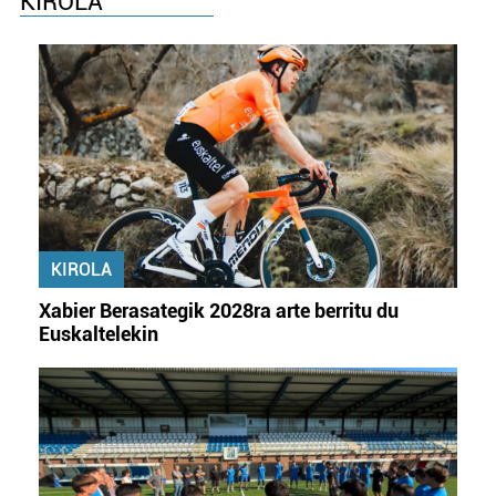
KIROLA
KIROLA
Xabier Berasategik 2028ra arte berritu du
Euskaltelekin