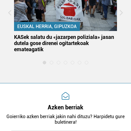
EUSKAL HERRIA, GIPUZKOA
KASek salatu du «jazarpen poliziala» jasan
Pa
dutela gose direnei ogitartekoak
da
emateagatik
«s
Azken berriak
Goierriko azken berriak jakin nahi dituzu? Harpidetu gure
buletinera!