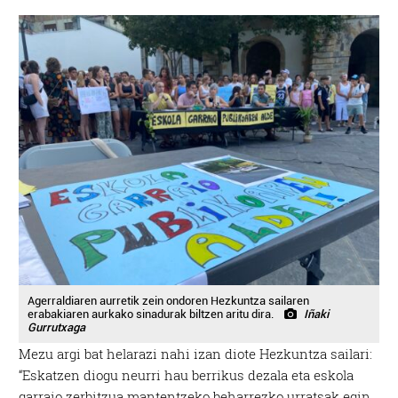
Agerraldiaren aurretik zein ondoren Hezkuntza sailaren
erabakiaren aurkako sinadurak biltzen aritu dira.
Iñaki
Gurrutxaga
Mezu argi bat helarazi nahi izan diote Hezkuntza sailari:
“Eskatzen diogu neurri hau berrikus dezala eta eskola
garraio zerbitzua mantentzeko beharrezko urratsak egin