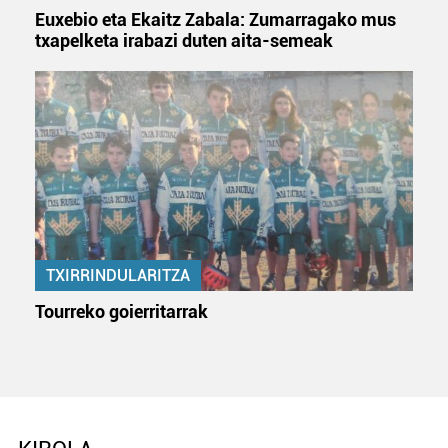
Euxebio eta Ekaitz Zabala: Zumarragako mus
txapelketa irabazi duten aita-semeak
TXIRRINDULARITZA
Tourreko goierritarrak