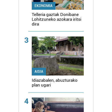
EKONOMIA
Telleria gaztak Donibane
Lohitzuneko azokara iritsi
dira
3
AISIA
Idiazabalen, abuzturako
plan ugari
4