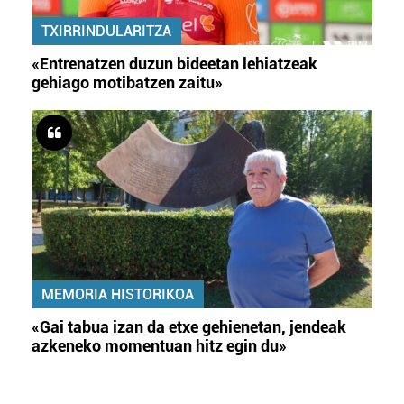
TXIRRINDULARITZA
«Entrenatzen duzun bideetan lehiatzeak
gehiago motibatzen zaitu»
MEMORIA HISTORIKOA
«Gai tabua izan da etxe gehienetan, jendeak
azkeneko momentuan hitz egin du»