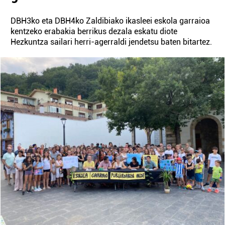
DBH3ko eta DBH4ko Zaldibiako ikasleei eskola garraioa
kentzeko erabakia berrikus dezala eskatu diote
Hezkuntza sailari herri-agerraldi jendetsu baten bitartez.