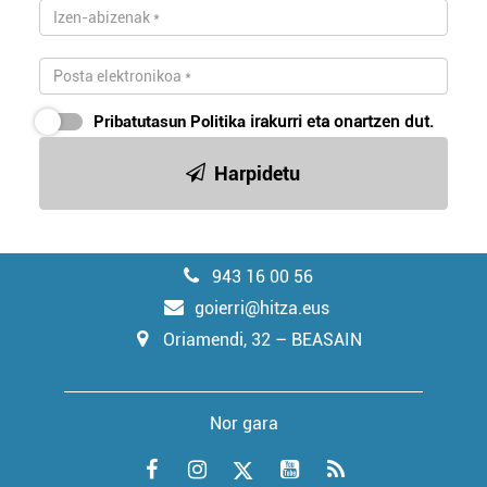
Pribatutasun Politika
irakurri eta onartzen dut.
Harpidetu
943 16 00 56
goierri@hitza.eus
Oriamendi, 32 – BEASAIN
Nor gara