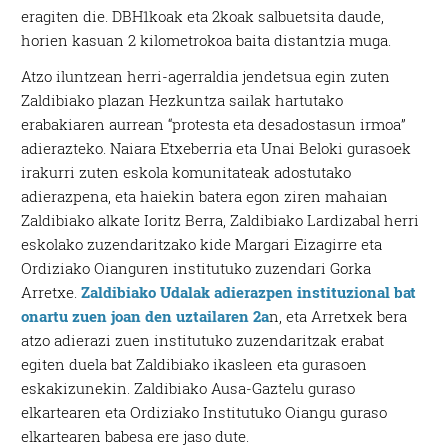
eragiten die. DBH1koak eta 2koak salbuetsita daude,
horien kasuan 2 kilometrokoa baita distantzia muga.
Atzo iluntzean herri-agerraldia jendetsua egin zuten
Zaldibiako plazan Hezkuntza sailak hartutako
erabakiaren aurrean “protesta eta desadostasun irmoa”
adierazteko. Naiara Etxeberria eta Unai Beloki gurasoek
irakurri zuten eskola komunitateak adostutako
adierazpena, eta haiekin batera egon ziren mahaian
Zaldibiako alkate Ioritz Berra, Zaldibiako Lardizabal herri
eskolako zuzendaritzako kide Margari Eizagirre eta
Ordiziako Oianguren institutuko zuzendari Gorka
Arretxe.
Zaldibiako Udalak adierazpen instituzional bat
onartu zuen joan den uztailaren 2a
n, eta Arretxek bera
atzo adierazi zuen institutuko zuzendaritzak erabat
egiten duela bat Zaldibiako ikasleen eta gurasoen
eskakizunekin. Zaldibiako Ausa-Gaztelu guraso
elkartearen eta Ordiziako Institutuko Oiangu guraso
elkartearen babesa ere jaso dute.