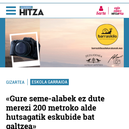
Sartu
ESKOLA GARRAIOA
GIZARTEA
«Gure seme-alabek ez dute
merezi 200 metroko alde
hutsagatik eskubide bat
galtzea»