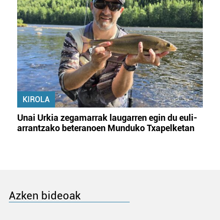
KIROLA
Unai Urkia zegamarrak laugarren egin du euli-
arrantzako beteranoen Munduko Txapelketan
Azken bideoak