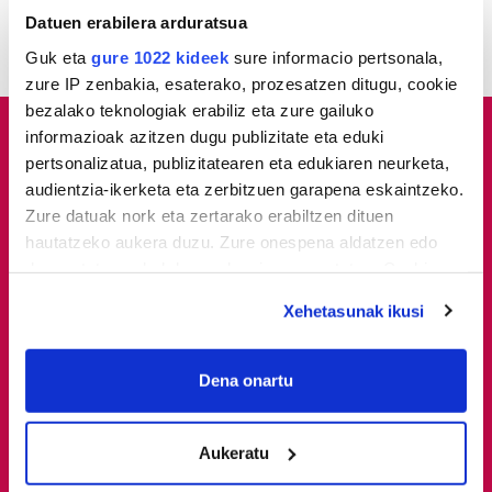
Datuen erabilera arduratsua
Guk eta
gure 1022 kideek
sure informacio pertsonala,
zure IP zenbakia, esaterako, prozesatzen ditugu, cookie
bezalako teknologiak erabiliz eta zure gailuko
informazioak azitzen dugu publizitate eta eduki
pertsonalizatua, publizitatearen eta edukiaren neurketa,
audientzia-ikerketa eta zerbitzuen garapena eskaintzeko.
Zure datuak nork eta zertarako erabiltzen dituen
hautatzeko aukera duzu. Zure onespena aldatzen edo
deuseztatzen ahal duzu edozein momentutan, Cookie
deklaraziotik edo Privacy triggerean klikatuz.
Xehetasunak ikusi
If you allow, we would also like to:
Collect information about your geographical
Dena onartu
Zozketak
Eskaintzak
location which can be accurate to within several
meters
Lazkao Txikik 100 urte!
ARKEOLOGIA MUSEOA
Aukeratu
Identify your device by actively scanning it for
specific characteristics (fingerprinting)