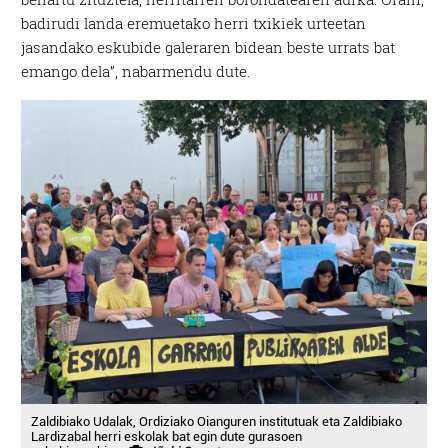
badirudi landa eremuetako herri txikiek urteetan
jasandako eskubide galeraren bidean beste urrats bat
emango dela”, nabarmendu dute.
Zaldibiako Udalak, Ordiziako Oianguren institutuak eta Zaldibiako
Lardizabal herri eskolak bat egin dute gurasoen