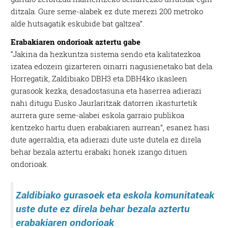
ditzala. Gure seme-alabek ez dute merezi 200 metroko
alde hutsagatik eskubide bat galtzea”.
Erabakiaren ondorioak aztertu gabe
“Jakina da hezkuntza sistema sendo eta kalitatezkoa
izatea edozein gizarteren oinarri nagusienetako bat dela.
Horregatik, Zaldibiako DBH3 eta DBH4ko ikasleen
gurasook kezka, desadostasuna eta haserrea adierazi
nahi ditugu Eusko Jaurlaritzak datorren ikasturtetik
aurrera gure seme-alabei eskola garraio publikoa
kentzeko hartu duen erabakiaren aurrean”, esanez hasi
dute agerraldia, eta adierazi dute uste dutela ez direla
behar bezala aztertu erabaki honek izango dituen
ondorioak.
Zaldibiako gurasoek eta eskola komunitateak
uste dute ez direla behar bezala aztertu
erabakiaren ondorioak