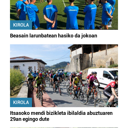
KIROLA
Beasain larunbatean hasiko da jokoan
KIROLA
Itsasoko mendi bizikleta ibilaldia abuztuaren
29an egingo dute