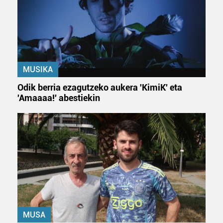
MUSIKA
Odik berria ezagutzeko aukera 'KimiK' eta
'Amaaaa!' abestiekin
MUSA