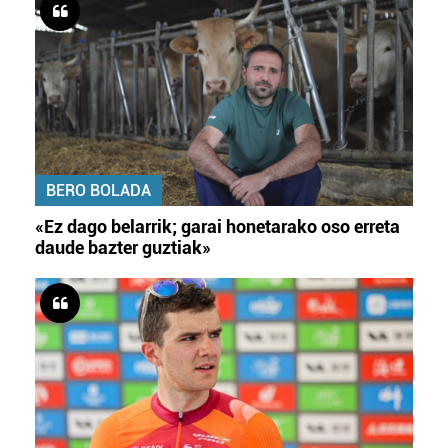
BERO BOLADA
«Ez dago belarrik; garai honetarako oso erreta
daude bazter guztiak»