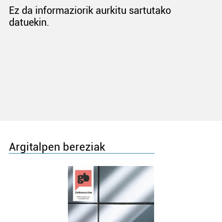
Ez da informaziorik aurkitu sartutako
datuekin.
Argitalpen bereziak