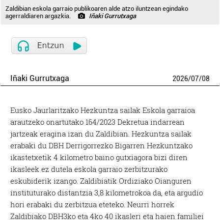
Zaldibian eskola garraio publikoaren alde atzo iluntzean egindako
agerraldiaren argazkia.
Iñaki Gurrutxaga
Iñaki Gurrutxaga
2026
/
07
/
08
Eusko Jaurlaritzako Hezkuntza sailak Eskola garraioa
arautzeko onartutako 164/2023 Dekretua indarrean
jartzeak eragina izan du Zaldibian. Hezkuntza sailak
erabaki du DBH Derrigorrezko Bigarren Hezkuntzako
ikastetxetik 4 kilometro baino gutxiagora bizi diren
ikasleek ez dutela eskola garraio zerbitzurako
eskubiderik izango. Zaldibiatik Ordiziako Oianguren
instituturako distantzia 3,8 kilometrokoa da, eta argudio
hori erabaki du zerbitzua eteteko. Neurri horrek
Zaldibiako DBH3ko eta 4ko 40 ikasleri eta haien familiei