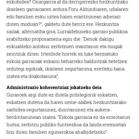
eskubidea? Onargarria al da derrigorrezko hezkuntzako
ikasleen garraioaren ardura Foru Aldundiaren, udalaren
edo familien esku uztea haien erantzunean adierazi
duten moduan?”, galdetu dute berriz ere. Hezkuntza
sailak, alternatiba gisa, Lurraldebuseko garraio publikoa
erabiltzeko proposamena egin die. “Denok dakigu
eskualdeko autobus zerbitzuen maiztasun eta mugak
zeintzuk diren. Irtenbide horrek ez luke bermatuko
eskola garraioak eskaini beharreko baldintzak betetzea:
ordutegi egokiak, ikasleen segurtasuna, eserleku bana
izatea eta doakotasuna”.
Administrazio koherentziaz jokatzeko deia
Gurasoek argi dute ez dutela pribilegiorik eskatzen,
eskatzen dutena da haien seme-alabek hezkuntzarako
sarbidea segurtasunez, duintasunez eta aukera-
berdintasunean izatea. “Eskola garraioa ez da erosotasun
hutsa; zerbitzu publiko funtsezkoa da landa eremuetan
bizi diren familien egunerokoa ahalbidetzeko”.