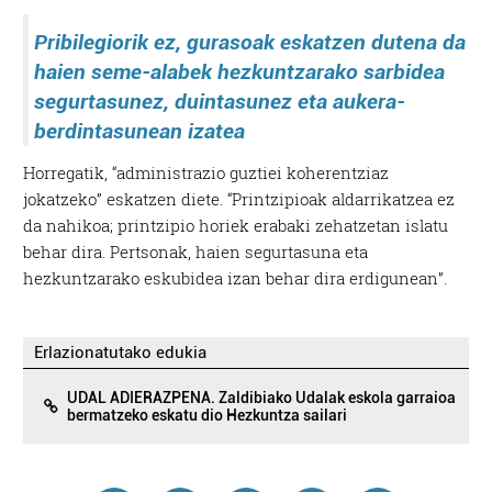
Pribilegiorik ez, gurasoak eskatzen dutena da
haien seme-alabek hezkuntzarako sarbidea
segurtasunez, duintasunez eta aukera-
berdintasunean izatea
Horregatik, “administrazio guztiei koherentziaz
jokatzeko” eskatzen diete. “Printzipioak aldarrikatzea ez
da nahikoa; printzipio horiek erabaki zehatzetan islatu
behar dira. Pertsonak, haien segurtasuna eta
hezkuntzarako eskubidea izan behar dira erdigunean”.
Erlazionatutako edukia
UDAL ADIERAZPENA. Zaldibiako Udalak eskola garraioa
bermatzeko eskatu dio Hezkuntza sailari