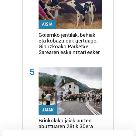
AISIA
Goierriko jentilak, behiak
eta kobazuloak gertuago,
Gipuzkoako Parketxe
Sarearen eskaintzari esker
5
JAIAK
Brinkolako jaiak aurten
abuztuaren 28tik 30era
ospatuko dira