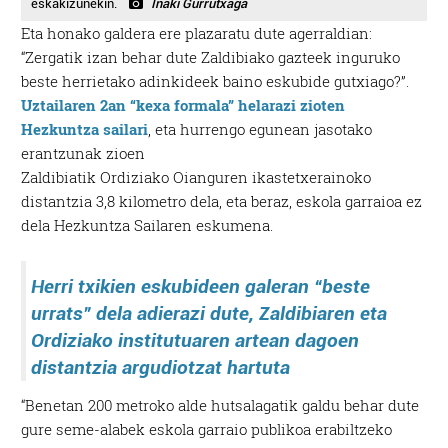
eskakizunekin.
Iñaki Gurrutxaga
Eta honako galdera ere plazaratu dute agerraldian:
“Zergatik izan behar dute Zaldibiako gazteek inguruko
beste herrietako adinkideek baino eskubide gutxiago?”.
Uztailaren 2an “kexa formala” helarazi zioten
Hezkuntza sailari
, eta hurrengo egunean jasotako
erantzunak zioen
Zaldibiatik Ordiziako Oianguren ikastetxerainoko
distantzia 3,8 kilometro dela, eta beraz, eskola garraioa ez
dela Hezkuntza Sailaren eskumena.
Herri txikien eskubideen galeran “beste
urrats” dela adierazi dute, Zaldibiaren eta
Ordiziako institutuaren artean dagoen
distantzia argudiotzat hartuta
“Benetan 200 metroko alde hutsalagatik galdu behar dute
gure seme-alabek eskola garraio publikoa erabiltzeko