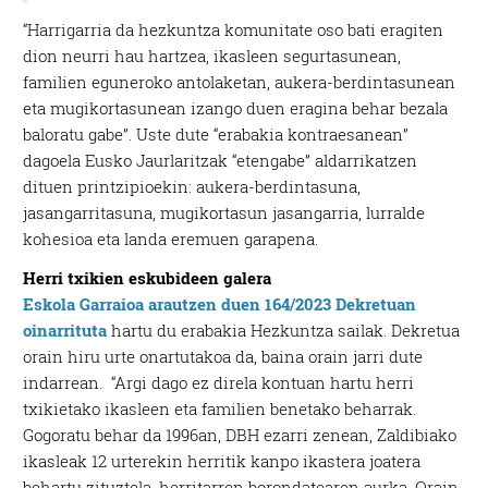
“Harrigarria da hezkuntza komunitate oso bati eragiten
dion neurri hau hartzea, ikasleen segurtasunean,
familien eguneroko antolaketan, aukera-berdintasunean
eta mugikortasunean izango duen eragina behar bezala
baloratu gabe”. Uste dute “erabakia kontraesanean”
dagoela Eusko Jaurlaritzak “etengabe” aldarrikatzen
dituen printzipioekin: aukera-berdintasuna,
jasangarritasuna, mugikortasun jasangarria, lurralde
kohesioa eta landa eremuen garapena.
Herri txikien eskubideen galera
Eskola Garraioa arautzen duen 164/2023 Dekretuan
oinarrituta
hartu du erabakia Hezkuntza sailak. Dekretua
orain hiru urte onartutakoa da, baina orain jarri dute
indarrean. “Argi dago ez direla kontuan hartu herri
txikietako ikasleen eta familien benetako beharrak.
Gogoratu behar da 1996an, DBH ezarri zenean, Zaldibiako
ikasleak 12 urterekin herritik kanpo ikastera joatera
behartu zituztela, herritarren borondatearen aurka. Orain,