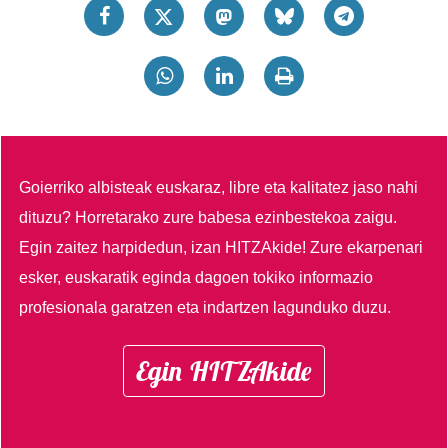
Goierriko albisteak euskaraz, libre eta kalitatez jaso nahi
dituzu?
Horretarako zure babesa ezinbestekoa zaigu.
Egin zaitez harpidedun, izan HITZAkide!
Zure ekarpenari
esker, euskaratik eginda dagoen tokiko informazio
profesionala garatzen eta indartzen lagunduko duzu.
Egin HITZAkide