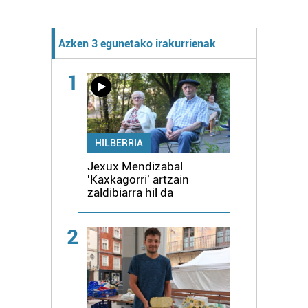
Azken 3 egunetako irakurrienak
1
HILBERRIA
Jexux Mendizabal
'Kaxkagorri' artzain
zaldibiarra hil da
2