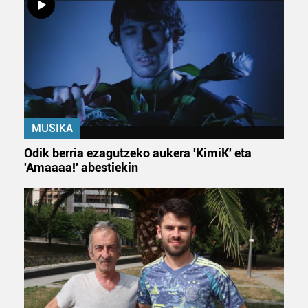
MUSIKA
Odik berria ezagutzeko aukera 'KimiK' eta
'Amaaaa!' abestiekin