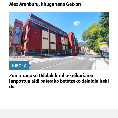
Alex Aranburu, hirugarrena Getxon
KIROLA
Zumarragako Udalak kirol teknikariaren
lanpostua aldi baterako betetzeko deialdia ireki
du