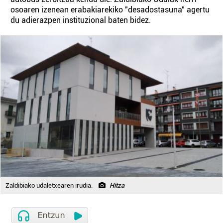
osoaren izenean erabakiarekiko "desadostasuna" agertu
du adierazpen instituzional baten bidez.
Zaldibiako udaletxearen irudia.
Hitza