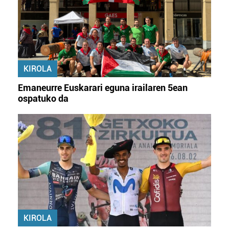
KIROLA
Emaneurre Euskarari eguna irailaren 5ean
ospatuko da
KIROLA