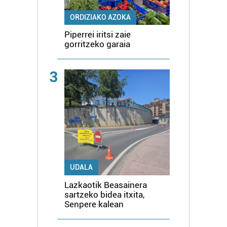
ORDIZIAKO AZOKA
Piperrei iritsi zaie
gorritzeko garaia
3
UDALA
Lazkaotik Beasainera
sartzeko bidea itxita,
Senpere kalean