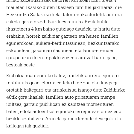
BHIko Zuzendaritzak datorren kurtsoan DBH 3. eta 4.
mailetan ikasiko duten ikasleen familiei jakinarazi die
Hezkuntza Sailak ez diela datorren ikasturtetik aurrera
eskola-garraio zerbitzurik eskainiko. Bizilekutik
ikastetxera 4 km baino gutxiago daudela-ta hartu dute
erabakia, horrek zaldibiar gazteen eta hauen familien
egunerokoan, aukera-berdintasunean, hezkuntzarako
eskubidean, jasangarritasunean eta landa-eremuen
garapenean duen inpaktu zuzena aintzat hartu gabe,
besteak beste.
Erabakia mantenduko balitz, irailetik aurrera egunero
institutuko joan-etorria egiteko bide zail eta ikuspegi
orotatik kaltegarri eta arriskutsua izango dute Zaldibiako
40tik gora ikaslek: familien auto pribatuaren menpe
ibiltzea, garraio publikoan ez kabitzea momenturen
baten, edota autoentzat egindako errepidean oinez edo
bizikletaz ibiltzea. Argi eta garbi irtenbide desegoki eta
kaltegarriak guztiak.