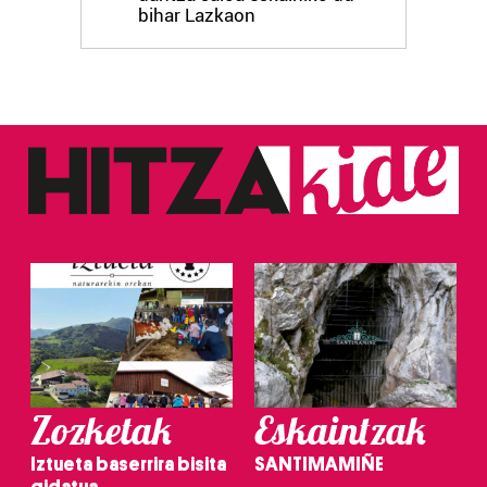
bihar Lazkaon
Zozketak
Eskaintzak
Iztueta baserrira bisita
SANTIMAMIÑE
gidatua