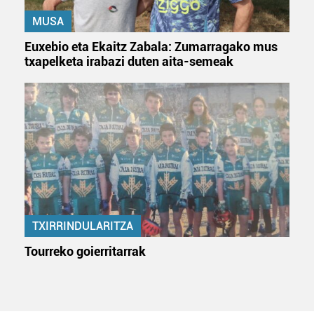
MUSA
Euxebio eta Ekaitz Zabala: Zumarragako mus
txapelketa irabazi duten aita-semeak
TXIRRINDULARITZA
Tourreko goierritarrak