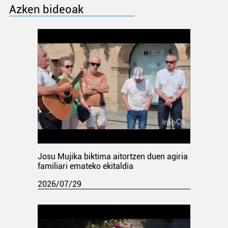
Azken bideoak
Josu Mujika biktima aitortzen duen agiria
familiari emateko ekitaldia
2026/07/29