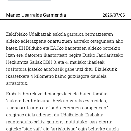
Manex Usarralde Garmendia
2026
/
07
/
06
Zaldibiako Udalbatzak eskola garraioa bermatzearen
aldeko adierazpena onartu zuen aurreko ostegunean aho
batez, EH Bilduko eta EAJko hautetsien aldeko botoekin.
Izan ere, datorren ikasturteari begira Eusko Jaurlaritzako
Hezkuntza Sailak DBH 3. eta 4. mailako ikasleak
insitutura joateko autobusik gabe utzi ditu. Bizilekutik
ikastetxera 4 kilometro baino gutxiagora daudela
arrazoituz.
Erabaki horrek zaldibiar gazteei eta haien familiei
“aukera-berdintasuna, hezkuntzarako eskubidea,
jasangarritasuna eta landa-eremuen garapenean”
eragingo diela adierazi du Udalbatzak. Erabakia
mantenduko balitz, gainera, institutuko joan-etorria
egiteko “bide zail” eta “arriskutsua” egin beharko dutela