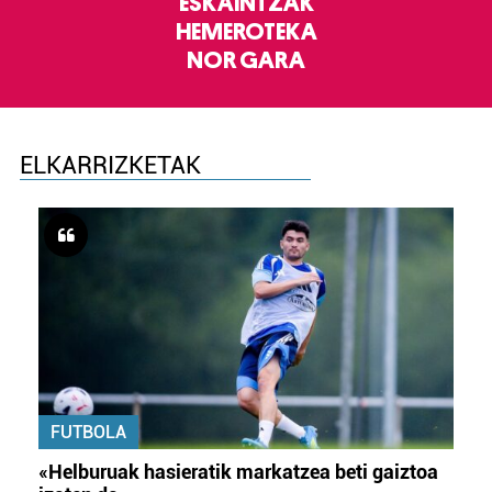
ESKAINTZAK
HEMEROTEKA
NOR GARA
ELKARRIZKETAK
FUTBOLA
«Helburuak hasieratik markatzea beti gaiztoa