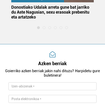
Donostiako Udalak arreta gune bat jarriko
Ur
du Aste Nagusian, sexu erasoak prebenitu
es
eta artatzeko
lu
Azken berriak
Goierriko azken berriak jakin nahi dituzu? Harpidetu gure
buletinera!