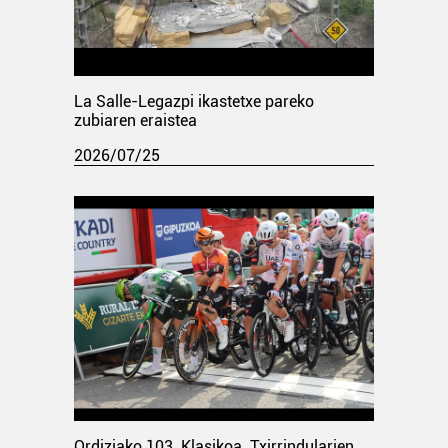
La Salle-Legazpi ikastetxe pareko
zubiaren eraistea
2026/07/25
Ordiziako 103. Klasikoa. Txirrindularien