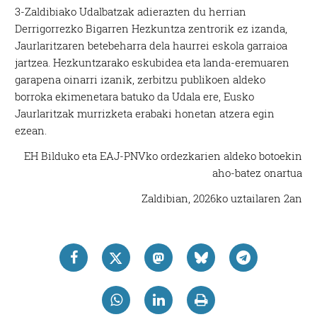
3-Zaldibiako Udalbatzak adierazten du herrian
Derrigorrezko Bigarren Hezkuntza zentrorik ez izanda,
Jaurlaritzaren betebeharra dela haurrei eskola garraioa
jartzea. Hezkuntzarako eskubidea eta landa-eremuaren
garapena oinarri izanik, zerbitzu publikoen aldeko
borroka ekimenetara batuko da Udala ere, Eusko
Jaurlaritzak murrizketa erabaki honetan atzera egin
ezean.
EH Bilduko eta EAJ-PNVko ordezkarien aldeko botoekin
aho-batez onartua
Zaldibian, 2026ko uztailaren 2an