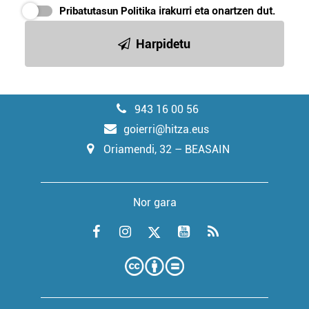
Pribatutasun Politika
irakurri eta onartzen dut.
Harpidetu
943 16 00 56
goierri@hitza.eus
Oriamendi, 32 – BEASAIN
Nor gara