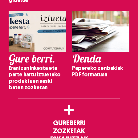
Gure berri.
Denda
Erantzun inkesta eta
Papereko zenbakiak
parte hartu Iztuetako
PDF formatuan
produktuen saski
baten zozketan
+
GURE BERRI
ZOZKETAK