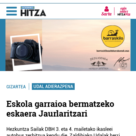
Sartu
UDAL ADIERAZPENA
GIZARTEA
Eskola garraioa bermatzeko
eskaera Jaurlaritzari
Hezkuntza Sailak DBH 3. eta 4. mailetako ikasleei
autobus zerbitzua kendu die. Zaldibiako Udalak herri