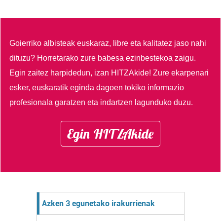
Goierriko albisteak euskaraz, libre eta kalitatez jaso nahi
dituzu?
Horretarako zure babesa ezinbestekoa zaigu.
Egin zaitez harpidedun, izan HITZAkide!
Zure ekarpenari
esker, euskaratik eginda dagoen tokiko informazio
profesionala garatzen eta indartzen lagunduko duzu.
Egin HITZAkide
Azken 3 egunetako irakurrienak