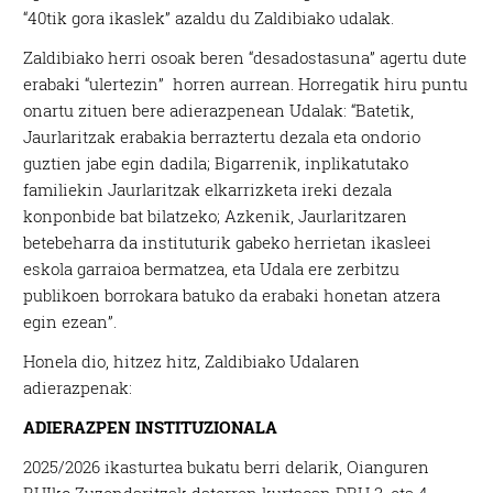
“40tik gora ikaslek” azaldu du Zaldibiako udalak.
Zaldibiako herri osoak beren “desadostasuna” agertu dute
erabaki “ulertezin” horren aurrean. Horregatik hiru puntu
onartu zituen bere adierazpenean Udalak: “Batetik,
Jaurlaritzak erabakia berraztertu dezala eta ondorio
guztien jabe egin dadila; Bigarrenik, inplikatutako
familiekin Jaurlaritzak elkarrizketa ireki dezala
konponbide bat bilatzeko; Azkenik, Jaurlaritzaren
betebeharra da instituturik gabeko herrietan ikasleei
eskola garraioa bermatzea, eta Udala ere zerbitzu
publikoen borrokara batuko da erabaki honetan atzera
egin ezean”.
Honela dio, hitzez hitz, Zaldibiako Udalaren
adierazpenak:
ADIERAZPEN INSTITUZIONALA
2025/2026 ikasturtea bukatu berri delarik, Oianguren