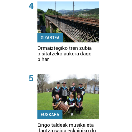
4
GIZARTEA
Ormaiztegiko tren zubia
bisitatzeko aukera dago
bihar
5
EUSKARA
Eingo taldeak musika eta
dantza saioa eskainiko du