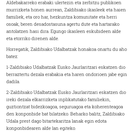
Aldebakarreko erabaki ulertezin eta zerbitzu publikoen
murrizketa honen aurrean, Zaldibiako ikasleek eta haien
familiek, eta oro har, hezkuntza komunitate eta herri
osoak, beren desadostasuna agertu dute eta hartarako
antolatzen hasi dira. Egungo ikasleen eskubideen alde
eta etorriko direnen alde.
Horregatik, Zaldibiako Udalbatzak honakoa onartu du aho
batez:
1-Zaldibiako Udalbatzak Eusko Jaurlaritzari eskatzen dio
berraztertu dezala erabakia eta haren ondorioen jabe egin
dadila.
2-Zaldibiako Udalbatzak Eusko Jaurlaritzari eskatzen dio
ireki dezala elkarrizketa inplikatutako familiekin,
guztiontzat bidezkoagoa, seguruagoa eta koherenteagoa
den konponbide bat bilatzeko. Beharko balitz, Zaldibiako
Udala prest dago bitartekaritza lanak egin edota
konponbidearen alde lan egiteko.