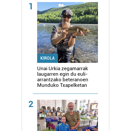
1
KIROLA
Unai Urkia zegamarrak
laugarren egin du euli-
arrantzako beteranoen
Munduko Txapelketan
2