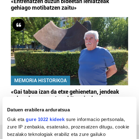
«Entrenatzen duzun bideetan lehiatzeak
gehiago motibatzen zaitu»
MEMORIA HISTORIKOA
«Gai tabua izan da etxe gehienetan, jendeak
azkeneko momentuan hitz egin du»
Datuen erabilera arduratsua
Guk eta
gure 1022 kideek
sure informacio pertsonala,
zure IP zenbakia, esaterako, prozesatzen ditugu, cookie
bezalako teknologiak erabiliz eta zure gailuko