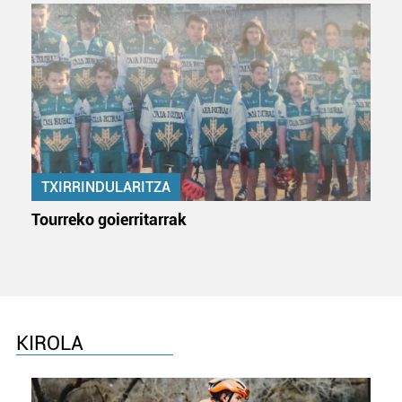
fitxategiak erabiltzen ditu. Zure esperientzia eta
zerbitzuak hobetzeko asmoz, cookie teknologiaz
baliatzen gara. Ohar hau onartuz gero, teknologia hori
erabiltzeko baimen esplizitua ematen diguzu.
Gehiago
irakurri
TXIRRINDULARITZA
Tourreko goierritarrak
KIROLA