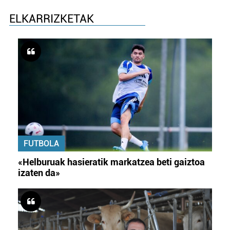
ELKARRIZKETAK
FUTBOLA
«Helburuak hasieratik markatzea beti gaiztoa
izaten da»