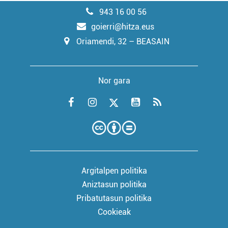
943 16 00 56
goierri@hitza.eus
Oriamendi, 32 – BEASAIN
Nor gara
Argitalpen politika
Aniztasun politika
Pribatutasun politika
Cookieak