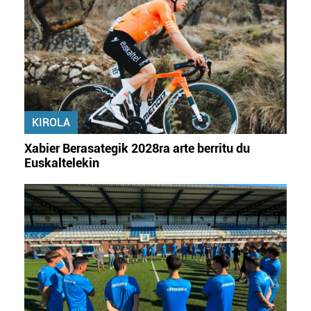
KIROLA
Xabier Berasategik 2028ra arte berritu du
Euskaltelekin