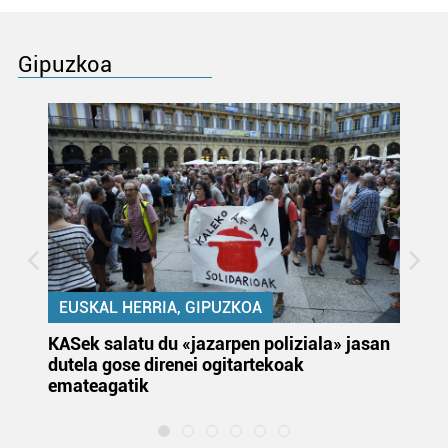
Gipuzkoa
EUSKAL HERRIA, GIPUZKOA
KASek salatu du «jazarpen poliziala» jasan
Pa
dutela gose direnei ogitartekoak
da
emateagatik
«s