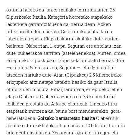
ostirala hasiko da junior mailako txirrindularien 26.
Gipuzkoako Itzulia. Kategoria horretako etapakako
lasterketa garrantzitsuena da, herrialdean. Azken
urteetan ohi duen bezala, Goierrin ikusi ahalko da
jubenilen tropela. Etapa bakarra jokatuko dute, aurten,
bailaran: Olaberrian, 1. etapa. Seguran ere antolatu izan
dute, bukaerakoa sarritan (astelehenekoa). Aurten, ordea,
errepideko Gipuzkoako Txapelketa antolatu berriak dira
—ekainare 6an izan zen, Seguran—, eta Itzuliarekin
atseden hartuko dute. Aian (Gipuzkoa) 2,5 kilometroko
erlojupeko aitzinetapa batekin hasiko da gaur Itzulia,
ohitura den modura. Bihar, larunbata, errepideko lehen
etapa Olaberria-Olaberria izango da. 75 kilometroko
ibilbidea prestatu du Arkupe elkarteak. Lineako hiru
etapetatik motzena da, baina bost mendaterekin, gora-
beheratsuena.
Goizeko hamarretan hasita
Olaberritik
abiatuko dira ziklistak, bihar goizean 10:00etan. Ihurrera
arte neutralizatua da. Zegamara joan-etorria egin, eta