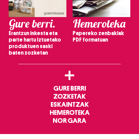
Gure berri.
Hemeroteka
Erantzun inkesta eta
Papereko zenbakiak
parte hartu Iztuetako
PDF formatuan
produktuen saski
baten zozketan
+
GURE BERRI
ZOZKETAK
ESKAINTZAK
HEMEROTEKA
NOR GARA