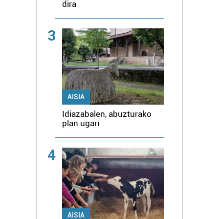
dira
3
AISIA
Idiazabalen, abuzturako
plan ugari
4
AISIA