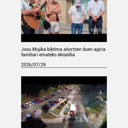
Josu Mujika biktima aitortzen duen agiria
familiari emateko ekitaldia
2026/07/29