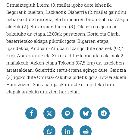
Ormaiztegitik Lierni (3. maila) igoko dute lehenik.
Seguratik bueltan, Lazkaotik Olaberria (2. maila) gainditu
beharko dute hurrena, eta hirugarren biran Gabiria Alegia
aldetik (2.) eta jarraian Lierni (3.). Olaberriko gainean
bukatuko da etapa, 12:00ak pasatxoan, Korta eta Ojarbi
baserrietako aldapa pikotik igota. Bigarren etapa,
igandekoa, Andoain-Andoain izango dute gazteek (92,7
km). Andazarrate eta Xoxoka dituzte mendateak, biak 2.
mailakoak. Azken etapa Tolosan (87,5 km) da, astelehen
arratsaldean. Goierritik sartu-irtena egingo dute. Gaintza
(2.) igoko dute Ordizia-Zaldibia bidetik gora, 17:20a aldera.
Hain zuzen, San Joan jaiak dituzte errepideko hiru
etapak antolatu dituzten herrietan.