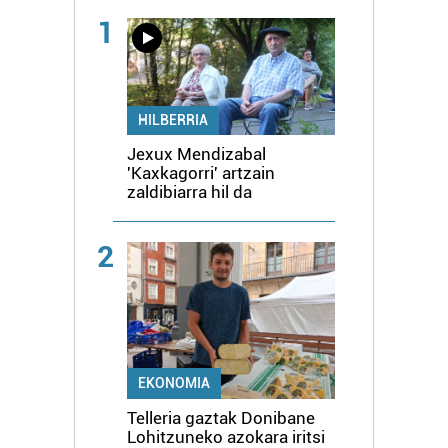
1
HILBERRIA
Jexux Mendizabal
'Kaxkagorri' artzain
zaldibiarra hil da
2
EKONOMIA
Telleria gaztak Donibane
Lohitzuneko azokara iritsi