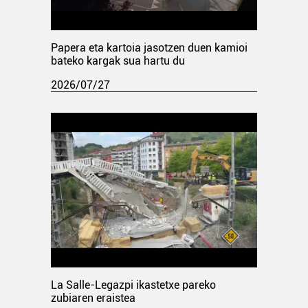
Papera eta kartoia jasotzen duen kamioi
bateko kargak sua hartu du
2026/07/27
La Salle-Legazpi ikastetxe pareko
zubiaren eraistea