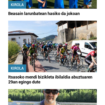
KIROLA
Beasain larunbatean hasiko da jokoan
KIROLA
Itsasoko mendi bizikleta ibilaldia abuztuaren
29an egingo dute