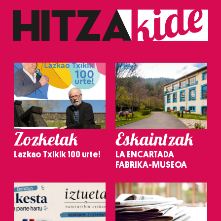
Zozketak
Eskaintzak
Lazkao Txikik 100 urte!
LA ENCARTADA
FABRIKA-MUSEOA