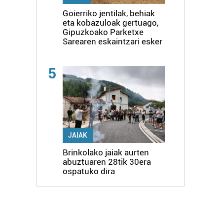
Goierriko jentilak, behiak
eta kobazuloak gertuago,
Gipuzkoako Parketxe
Sarearen eskaintzari esker
5
JAIAK
Brinkolako jaiak aurten
abuztuaren 28tik 30era
ospatuko dira