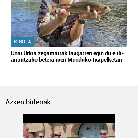
KIROLA
Unai Urkia zegamarrak laugarren egin du euli-
arrantzako beteranoen Munduko Txapelketan
Azken bideoak