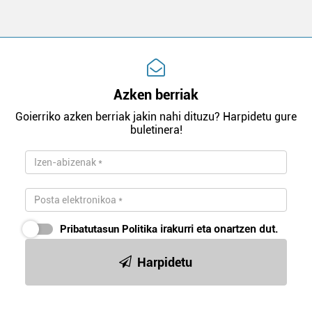
Azken berriak
Goierriko azken berriak jakin nahi dituzu? Harpidetu gure
buletinera!
Pribatutasun Politika
irakurri eta onartzen dut.
Harpidetu