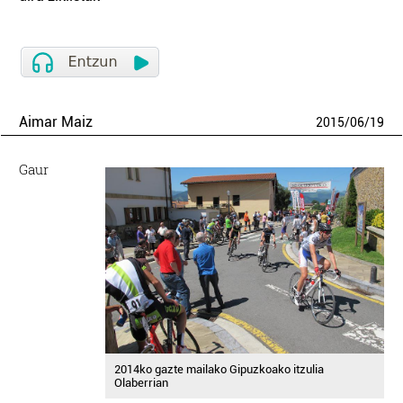
Aimar Maiz
2015
/
06
/
19
Gaur
2014ko gazte mailako Gipuzkoako itzulia
Olaberrian