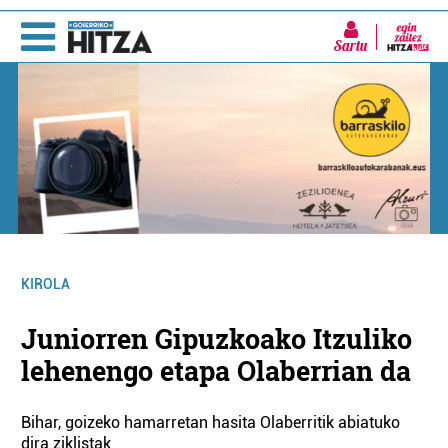
Sartu
KIROLA
Juniorren Gipuzkoako Itzuliko
lehenengo etapa Olaberrian da
Bihar, goizeko hamarretan hasita Olaberritik abiatuko
dira ziklistak