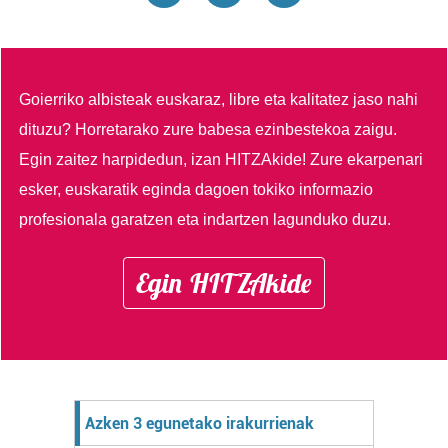
Goierriko albisteak euskaraz, libre eta kalitatez jaso nahi
dituzu?
Horretarako zure babesa ezinbestekoa zaigu.
Egin zaitez harpidedun, izan HITZAkide!
Zure ekarpenari
esker, euskaratik eginda dagoen tokiko informazio
profesionala garatzen eta indartzen lagunduko duzu.
Egin HITZAkide
Azken 3 egunetako irakurrienak