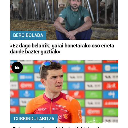
BERO BOLADA
«Ez dago belarrik; garai honetarako oso erreta
daude bazter guztiak»
TXIRRINDULARITZA