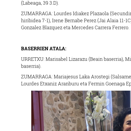
(Labeaga, 39 3.D).
ZUMARRAGA: Lourdes Idiakez Plazaola (Secundino 
hiribidea 7-1), Irene Bernabe Perez (Jai Alaia 11-1
Gonzalez Blazquez eta Mercedes Carrera Ferrero.
BASERRIEN ATALA:
URRETXU: Marisabel Lizarazu (Beain baserria), Mil
baserria).
ZUMARRAGA: Mariajesus Laka Arostegi (Salsamend
Lourdes Etxaniz Aranburu eta Fermin Goenaga Epe