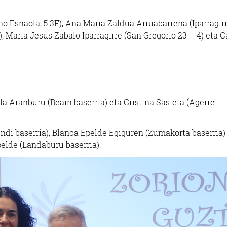
Esnaola, 5 3F), Ana Maria Zaldua Arruabarrena (Iparragir
C), Maria Jesus Zabalo Iparragirre (San Gregorio 23 – 4) eta C
a Aranburu (Beain baserria) eta Cristina Sasieta (Agerre
i baserria), Blanca Epelde Egiguren (Zumakorta baserria)
lde (Landaburu baserria).