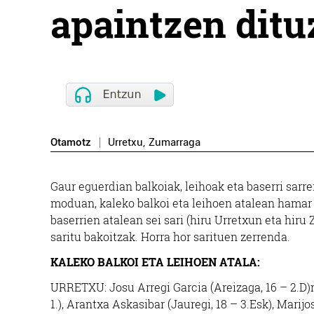
apaintzen ditu
Otamotz
Urretxu
,
Zumarraga
Gaur eguerdian balkoiak, leihoak eta baserri sarre
moduan, kaleko balkoi eta leihoen atalean hamar 
baserrien atalean sei sari (hiru Urretxun eta hiru
saritu bakoitzak. Horra hor sarituen zerrenda.
KALEKO BALKOI ETA LEIHOEN ATALA:
URRETXU: Josu Arregi Garcia (Areizaga, 16 – 2.D)
1.), Arantxa Askasibar (Jauregi, 18 – 3.Esk), Mari