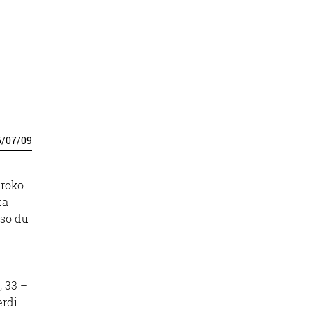
6
/
07
/
09
eroko
ta
aso du
, 33 –
erdi