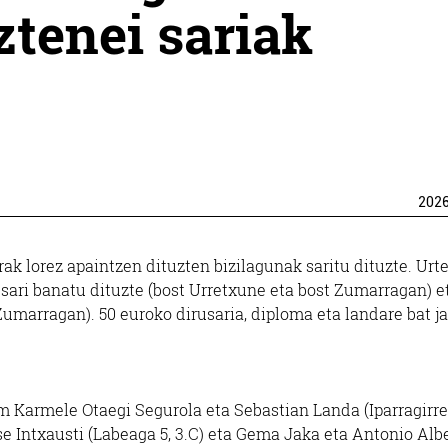
ztenei sariak
202
rak lorez apaintzen dituzten bizilagunak saritu dituzte. Urt
sari banatu dituzte (bost Urretxune eta bost Zumarragan) e
 Zumarragan). 50 euroko dirusaria, diploma eta landare bat j
m Karmele Otaegi Segurola eta Sebastian Landa (Iparragirre
jose Intxausti (Labeaga 5, 3.C) eta Gema Jaka eta Antonio Alb