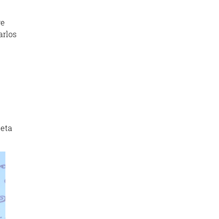
re
arlos
 eta