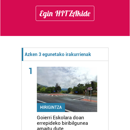
Egin HITZAkide
Azken 3 egunetako irakurrienak
1
HIRIGINTZA
Goierri Eskolara doan
errepideko biribilgunea
amaitu dute