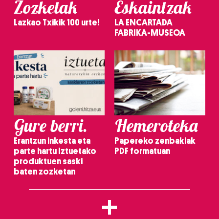
Zozketak
Eskaintzak
Lazkao Txikik 100 urte!
LA ENCARTADA
FABRIKA-MUSEOA
Gure berri.
Hemeroteka
Erantzun inkesta eta
Papereko zenbakiak
parte hartu Iztuetako
PDF formatuan
produktuen saski
baten zozketan
+