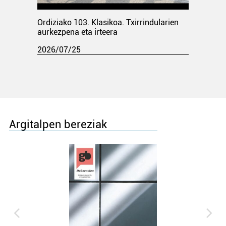
Ordiziako 103. Klasikoa. Txirrindularien
aurkezpena eta irteera
2026/07/25
Argitalpen bereziak