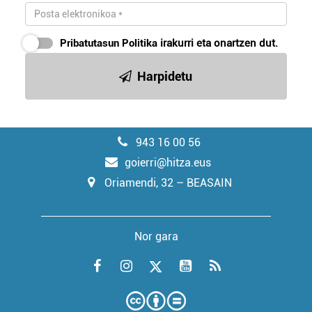
Pribatutasun Politika
irakurri eta onartzen dut.
Harpidetu
943 16 00 56
goierri@hitza.eus
Oriamendi, 32 – BEASAIN
Nor gara