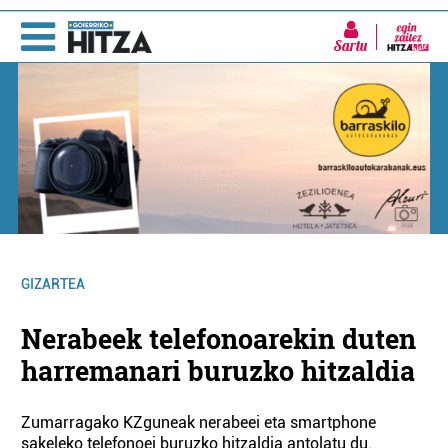
Sartu
GIZARTEA
Nerabeek telefonoarekin duten
harremanari buruzko hitzaldia
Zumarragako KZguneak nerabeei eta smartphone
sakeleko telefonoei buruzko hitzaldia antolatu du.