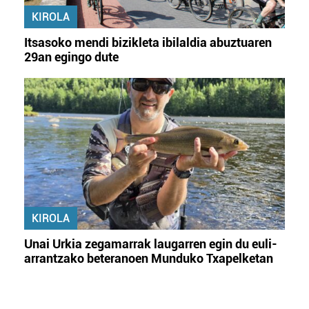
KIROLA
Itsasoko mendi bizikleta ibilaldia abuztuaren
29an egingo dute
KIROLA
Unai Urkia zegamarrak laugarren egin du euli-
arrantzako beteranoen Munduko Txapelketan