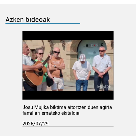
Azken bideoak
Josu Mujika biktima aitortzen duen agiria
familiari emateko ekitaldia
2026/07/29