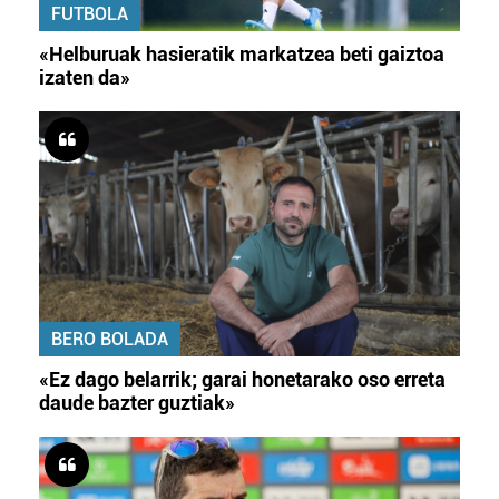
FUTBOLA
«Helburuak hasieratik markatzea beti gaiztoa
izaten da»
BERO BOLADA
«Ez dago belarrik; garai honetarako oso erreta
daude bazter guztiak»