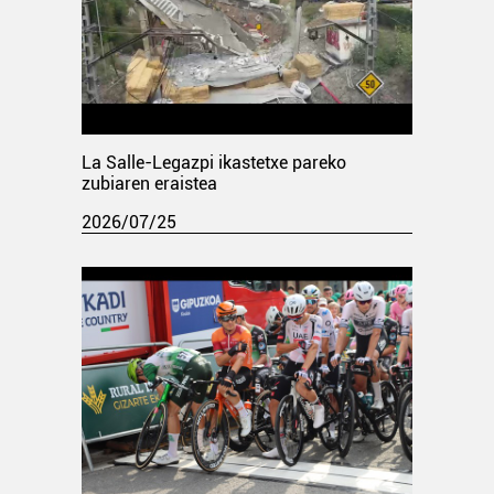
La Salle-Legazpi ikastetxe pareko
zubiaren eraistea
2026/07/25