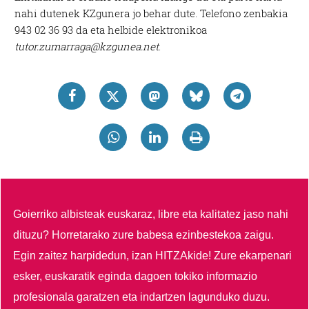
nahi dutenek KZgunera jo behar dute. Telefono zenbakia
943 02 36 93 da eta helbide elektronikoa
tutor.zumarraga@kzgunea.net
.
Goierriko albisteak euskaraz, libre eta kalitatez jaso nahi
dituzu?
Horretarako zure babesa ezinbestekoa zaigu.
Egin zaitez harpidedun, izan HITZAkide!
Zure ekarpenari
esker, euskaratik eginda dagoen tokiko informazio
profesionala garatzen eta indartzen lagunduko duzu.