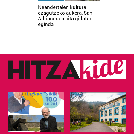
Neandertalen kultura
ezagutzeko aukera, San
Adrianera bisita gidatua
eginda