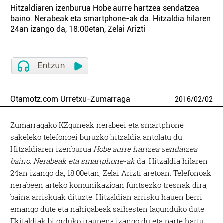
Hitzaldiaren izenburua Hobe aurre hartzea sendatzea
baino. Nerabeak eta smartphone-ak da. Hitzaldia hilaren
24an izango da, 18:00etan, Zelai Arizti
Otamotz.com Urretxu-Zumarraga
2016
/
02
/
02
Zumarragako KZguneak nerabeei eta smartphone
sakeleko telefonoei buruzko hitzaldia antolatu du.
Hitzaldiaren izenburua
Hobe aurre hartzea sendatzea
baino. Nerabeak eta smartphone-ak
da. Hitzaldia hilaren
24an izango da, 18:00etan, Zelai Arizti aretoan. Telefonoak
nerabeen arteko komunikazioan funtsezko tresnak dira,
baina arriskuak dituzte. Hitzaldian arrisku hauen berri
emango dute eta nahigabeak saihesten lagunduko dute.
Ekitaldiak bi orduko iraupena izango du eta parte hartu