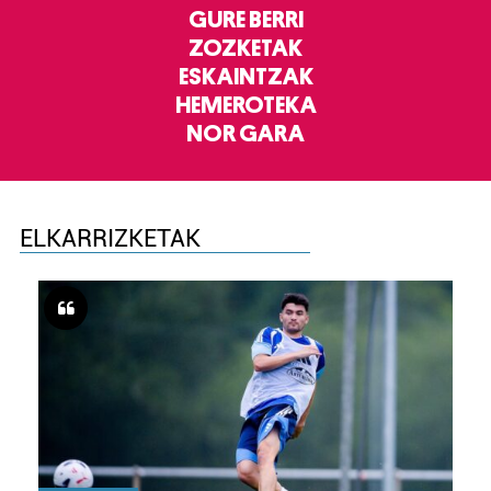
GURE BERRI
ZOZKETAK
ESKAINTZAK
HEMEROTEKA
NOR GARA
ELKARRIZKETAK