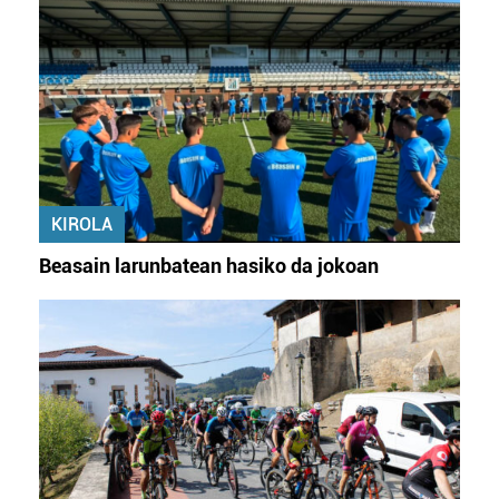
KIROLA
Beasain larunbatean hasiko da jokoan