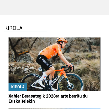
datuen atalean. Edozein unetan alda edo ken dezakezu
zure baimena Cookieen adierazpenean.
Webgune honek cookie propioak eta hirugarrenen cookie-
fitxategiak erabiltzen ditu. Zure esperientzia eta
KIROLA
zerbitzuak hobetzeko asmoz, cookie teknologiaz
baliatzen gara. Ohar hau onartuz gero, teknologia hori
erabiltzeko baimen esplizitua ematen diguzu.
Gehiago
irakurri
KIROLA
Xabier Berasategik 2028ra arte berritu du
Euskaltelekin