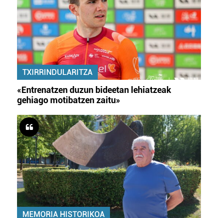
TXIRRINDULARITZA
«Entrenatzen duzun bideetan lehiatzeak
gehiago motibatzen zaitu»
MEMORIA HISTORIKOA