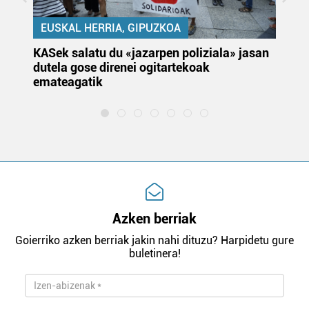
EUSKAL HERRIA, GIPUZKOA
KASek salatu du «jazarpen poliziala» jasan
Pa
dutela gose direnei ogitartekoak
da
emateagatik
«s
Azken berriak
Goierriko azken berriak jakin nahi dituzu? Harpidetu gure
buletinera!