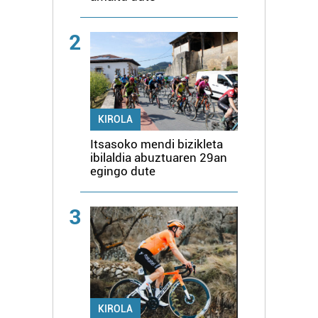
2
KIROLA
Itsasoko mendi bizikleta
ibilaldia abuztuaren 29an
egingo dute
3
KIROLA