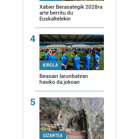
Xabier Berasategik 2028ra
arte berritu du
Euskaltelekin
4
KIROLA
Beasain larunbatean
hasiko da jokoan
5
GIZARTEA