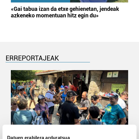
«Gai tabua izan da etxe gehienetan, jendeak
azkeneko momentuan hitz egin du»
ERREPORTAJEAK
URBIAKO FESTA
Datuen erabilera arduratsua