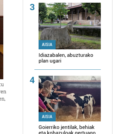
3
AISIA
Idiazabalen, abuzturako
plan ugari
4
tu
ren
en,
AISIA
Goierriko jentilak, behiak
eta kobazuloak gertuago,