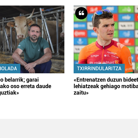
BOLADA
TXIRRINDULARITZA
o belarrik; garai
«Entrenatzen duzun bidee
ako oso erreta daude
lehiatzeak gehiago motib
guztiak»
zaitu»