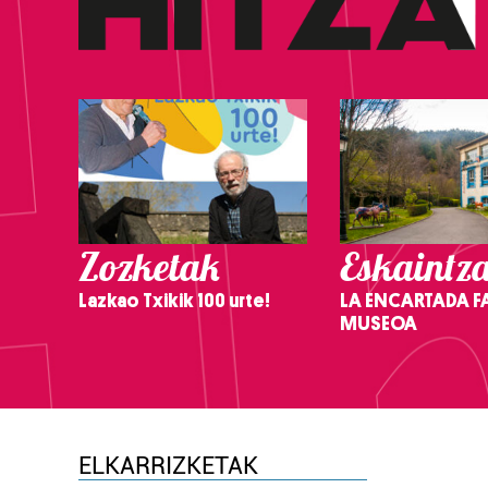
Zozketak
Eskaintz
Lazkao Txikik 100 urte!
LA ENCARTADA F
MUSEOA
ELKARRIZKETAK