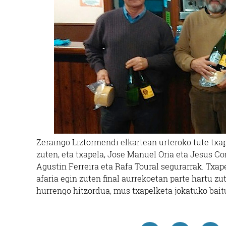
Zeraingo Liztormendi elkartean urteroko tute txap
zuten, eta txapela, Jose Manuel Oria eta Jesus Co
Agustin Ferreira eta Rafa Toural segurarrak. Txape
afaria egin zuten final aurrekoetan parte hartu z
hurrengo hitzordua, mus txapelketa jokatuko baitu