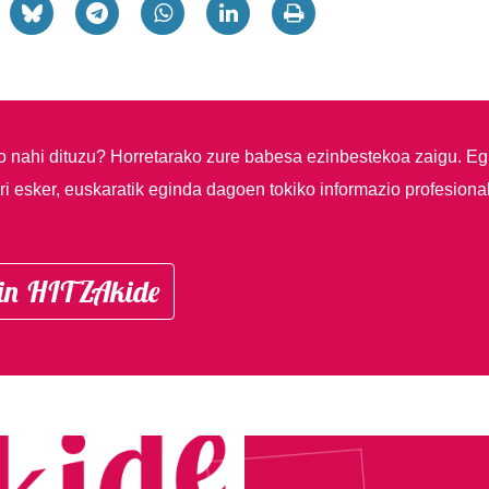
so nahi dituzu?
Horretarako zure babesa ezinbestekoa zaigu. Eg
i esker, euskaratik eginda dagoen tokiko informazio profesiona
in HITZAkide