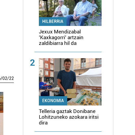
HILBERRIA
Jexux Mendizabal
'Kaxkagorri' artzain
zaldibiarra hil da
2
6
/
02
/
22
EKONOMIA
Telleria gaztak Donibane
Lohitzuneko azokara iritsi
dira