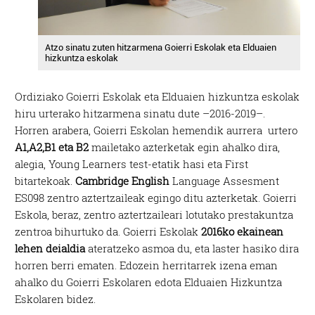
Atzo sinatu zuten hitzarmena Goierri Eskolak eta Elduaien
hizkuntza eskolak
Ordiziako Goierri Eskolak eta Elduaien hizkuntza eskolak
hiru urterako hitzarmena sinatu dute –2016-2019–.
Horren arabera, Goierri Eskolan hemendik aurrera
urtero
A1,A2,B1 eta B2
mailetako azterketak egin ahalko dira,
alegia, Young Learners test-etatik hasi eta First
bitartekoak.
Cambridge
English
Language Assesment
ES098 zentro aztertzaileak egingo ditu azterketak. Goierri
Eskola, beraz, zentro aztertzaileari lotutako prestakuntza
zentroa bihurtuko da.
Goierri Eskolak
2016ko ekainean
lehen deialdia
ateratzeko asmoa du, eta laster hasiko dira
horren berri ematen. Edozein herritarrek izena eman
ahalko du Goierri Eskolaren edota Elduaien Hizkuntza
Eskolaren bidez.