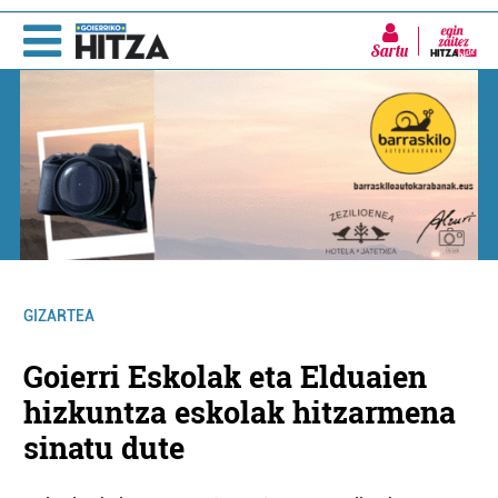
Sartu
GIZARTEA
Goierri Eskolak eta Elduaien
hizkuntza eskolak hitzarmena
sinatu dute