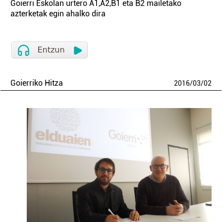
Goierri Eskolan urtero A1,A2,B1 eta B2 mailetako
azterketak egin ahalko dira
Goierriko Hitza
2016
/
03
/
02