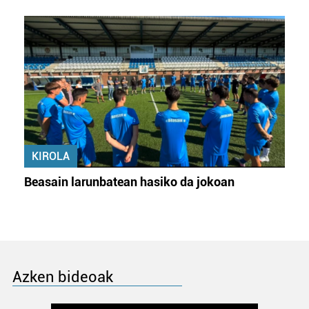
KIROLA
Beasain larunbatean hasiko da jokoan
Azken bideoak