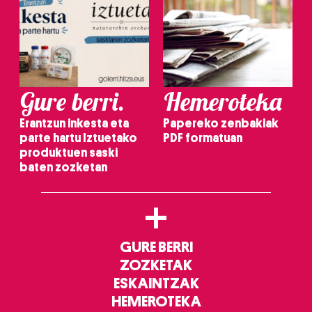
Gure berri.
Hemeroteka
Erantzun inkesta eta
Papereko zenbakiak
parte hartu Iztuetako
PDF formatuan
produktuen saski
baten zozketan
+
GURE BERRI
ZOZKETAK
ESKAINTZAK
HEMEROTEKA