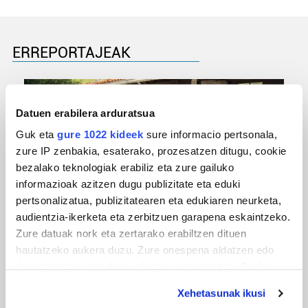
ERREPORTAJEAK
Datuen erabilera arduratsua
Guk eta
gure 1022 kideek
sure informacio pertsonala,
zure IP zenbakia, esaterako, prozesatzen ditugu, cookie
bezalako teknologiak erabiliz eta zure gailuko
informazioak azitzen dugu publizitate eta eduki
pertsonalizatua, publizitatearen eta edukiaren neurketa,
audientzia-ikerketa eta zerbitzuen garapena eskaintzeko.
URBIAKO FESTA
Zure datuak nork eta zertarako erabiltzen dituen
Urbiako zelaiak erromeria leku
hautatzeko aukera duzu. Zure onespena aldatzen edo
deuseztatzen ahal duzu edozein momentutan, Cookie
deklaraziotik edo Privacy triggerean klikatuz.
Xehetasunak ikusi