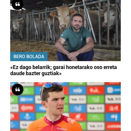
BERO BOLADA
«Ez dago belarrik; garai honetarako oso erreta
daude bazter guztiak»