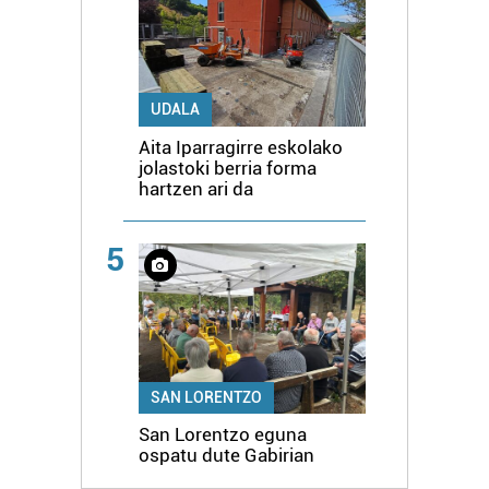
UDALA
Aita Iparragirre eskolako
jolastoki berria forma
hartzen ari da
5
SAN LORENTZO
San Lorentzo eguna
ospatu dute Gabirian