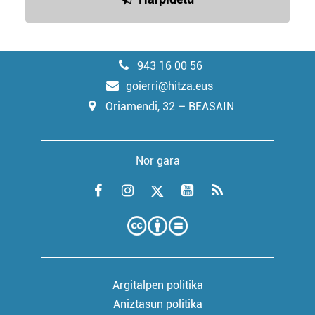
943 16 00 56
goierri@hitza.eus
Oriamendi, 32 – BEASAIN
Nor gara
Argitalpen politika
Aniztasun politika