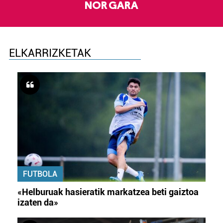
NOR GARA
ELKARRIZKETAK
FUTBOLA
«Helburuak hasieratik markatzea beti gaiztoa
izaten da»