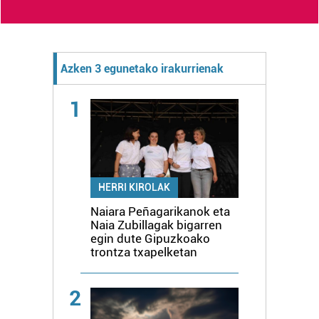
Azken 3 egunetako irakurrienak
1
HERRI KIROLAK
Naiara Peñagarikanok eta
Naia Zubillagak bigarren
egin dute Gipuzkoako
trontza txapelketan
2