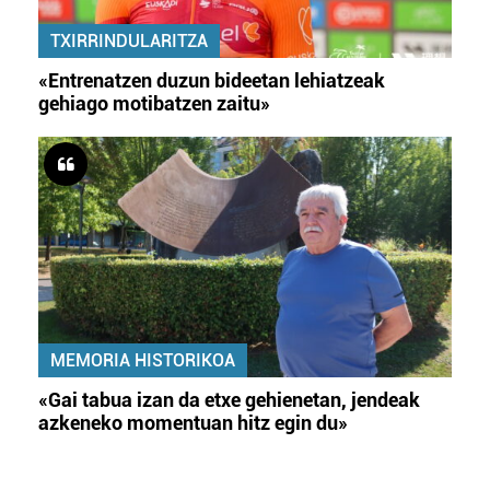
TXIRRINDULARITZA
«Entrenatzen duzun bideetan lehiatzeak
gehiago motibatzen zaitu»
MEMORIA HISTORIKOA
«Gai tabua izan da etxe gehienetan, jendeak
azkeneko momentuan hitz egin du»