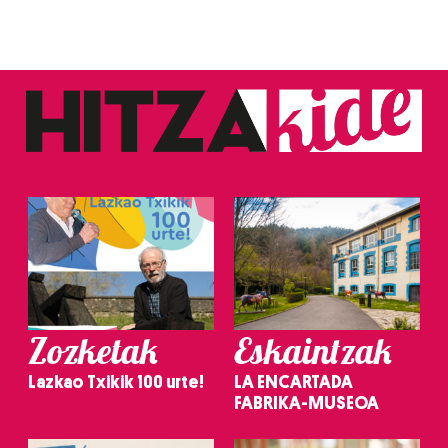
Zozketak
Eskaintzak
Lazkao Txikik 100 urte!
LA ENCARTADA
FABRIKA-MUSEOA