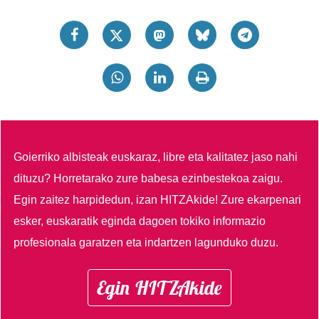
Goierriko albisteak euskaraz, libre eta kalitatez jaso nahi
dituzu?
Horretarako zure babesa ezinbestekoa zaigu.
Egin zaitez harpidedun, izan HITZAkide!
Zure ekarpenari
esker, euskaratik eginda dagoen tokiko informazio
profesionala garatzen eta indartzen lagunduko duzu.
Egin HITZAkide