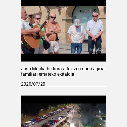
Josu Mujika biktima aitortzen duen agiria
familiari emateko ekitaldia
2026/07/29