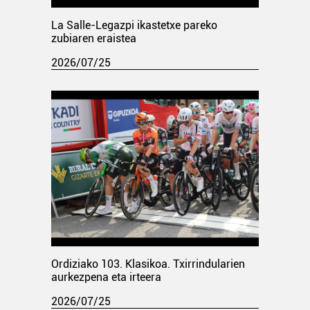
La Salle-Legazpi ikastetxe pareko
zubiaren eraistea
2026/07/25
Ordiziako 103. Klasikoa. Txirrindularien
aurkezpena eta irteera
2026/07/25