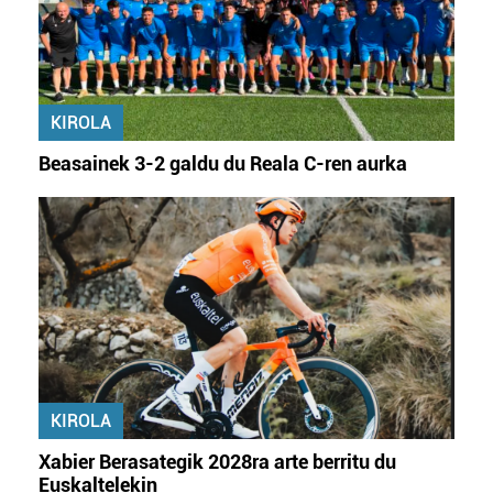
KIROLA
Beasainek 3-2 galdu du Reala C-ren aurka
KIROLA
Xabier Berasategik 2028ra arte berritu du
Euskaltelekin