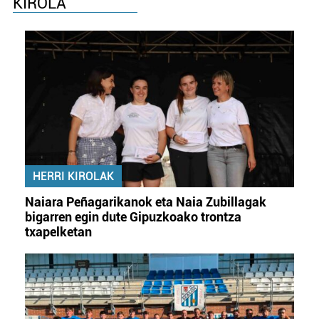
KIROLA
HERRI KIROLAK
Naiara Peñagarikanok eta Naia Zubillagak
bigarren egin dute Gipuzkoako trontza
txapelketan