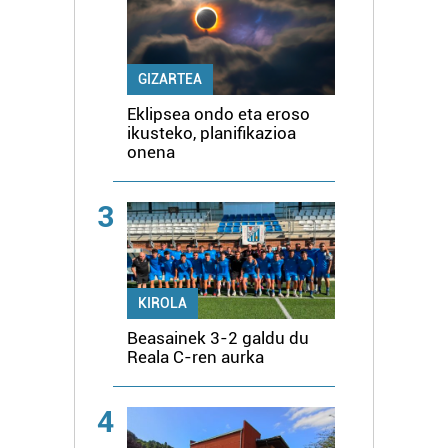
GIZARTEA
Eklipsea ondo eta eroso
ikusteko, planifikazioa
onena
3
KIROLA
Beasainek 3-2 galdu du
Reala C-ren aurka
4