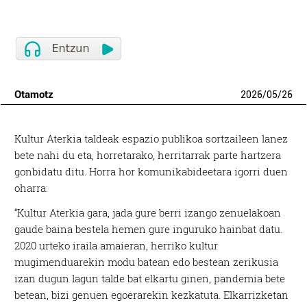
Otamotz
2026
/
05
/
26
Kultur Aterkia taldeak espazio publikoa sortzaileen lanez
bete nahi du eta, horretarako, herritarrak parte hartzera
gonbidatu ditu. Horra hor komunikabideetara igorri duen
oharra:
“Kultur Aterkia gara, jada gure berri izango zenuelakoan
gaude baina bestela hemen gure inguruko hainbat datu.
2020 urteko iraila amaieran, herriko kultur
mugimenduarekin modu batean edo bestean zerikusia
izan dugun lagun talde bat elkartu ginen, pandemia bete
betean, bizi genuen egoerarekin kezkatuta. Elkarrizketan