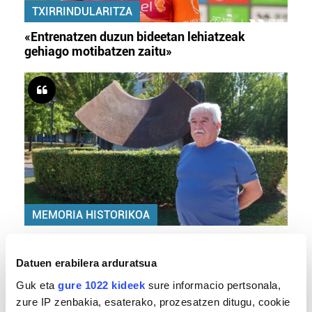
TXIRRINDULARITZA
«Entrenatzen duzun bideetan lehiatzeak
gehiago motibatzen zaitu»
MEMORIA HISTORIKOA
«Gai tabua izan da etxe gehienetan, jendeak
azkeneko momentuan hitz egin du»
Datuen erabilera arduratsua
Guk eta
gure 1022 kideek
sure informacio pertsonala,
zure IP zenbakia, esaterako, prozesatzen ditugu, cookie