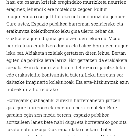
hasi eta osasun krisiak eragindako murrizketa neurrien
eraginez, lehendik ere motelduta zegoen kultur
mugimendua oso geldituta zegoela ondorioztatu genuen.
Gure ustez, Espazio publikoa harreman sozialerako eta
eraikuntza kolektiborako leku gisa ulertu behar da.
Guztioi eragiten diguna gertatzen den lekua da. Modu
partekatuan eraikitzen dugun eta balioz hornitzen dugun
leku bat. Aldaketa sozialak gertatzen diren lekua. Bertan
egiten da politika letra larriz. Hor gertatzen da eraldaketa
soziala. Ezin da murriztu haren definizioa igarotze-leku
edo erakusleiho kontsumista batera. Leku horretan sor
daitezke imajinario kolektiboak. Eta arte-hizkuntzak ezin
hobeak dira horretarako.
Horregatik guztiagatik, zurekin harremanetan jartzen
gara gure hurrengo ekimenaren berri emateko. Bere
garaian egin zen modu berean, espazio publikoa
sortzaileen lanez bete nahi dugu eta horretarako gonbita
luzatu nahi dizugu. Guk emandako euskarri baten