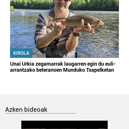
KIROLA
Unai Urkia zegamarrak laugarren egin du euli-
arrantzako beteranoen Munduko Txapelketan
Azken bideoak