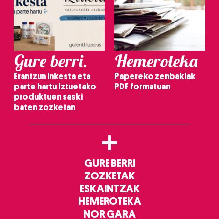
Gure berri.
Hemeroteka
Erantzun inkesta eta
Papereko zenbakiak
parte hartu Iztuetako
PDF formatuan
produktuen saski
baten zozketan
+
GURE BERRI
ZOZKETAK
ESKAINTZAK
HEMEROTEKA
NOR GARA