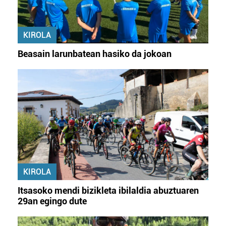
KIROLA
Beasain larunbatean hasiko da jokoan
KIROLA
Itsasoko mendi bizikleta ibilaldia abuztuaren
29an egingo dute