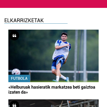
ELKARRIZKETAK
FUTBOLA
«Helburuak hasieratik markatzea beti gaiztoa
izaten da»