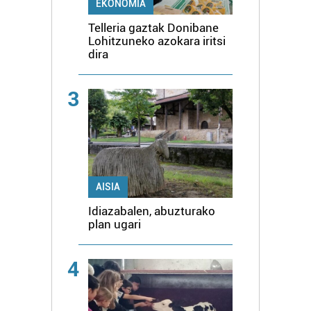
EKONOMIA
Telleria gaztak Donibane
Lohitzuneko azokara iritsi
dira
3
AISIA
Idiazabalen, abuzturako
plan ugari
4