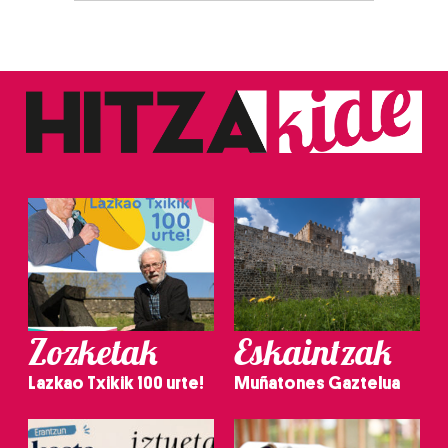
Zozketak
Eskaintzak
Lazkao Txikik 100 urte!
Muñatones Gaztelua