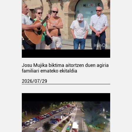
Josu Mujika biktima aitortzen duen agiria
familiari emateko ekitaldia
2026/07/29