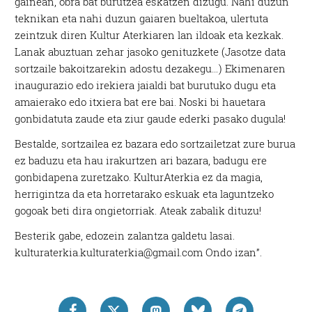
gainean, obra bat burutzea eskatzen dizugu. Nahi duzun
teknikan eta nahi duzun gaiaren bueltakoa, ulertuta
zeintzuk diren Kultur Aterkiaren lan ildoak eta kezkak.
Lanak abuztuan zehar jasoko genituzkete (Jasotze data
sortzaile bakoitzarekin adostu dezakegu…) Ekimenaren
inaugurazio edo irekiera jaialdi bat burutuko dugu eta
amaierako edo itxiera bat ere bai. Noski bi hauetara
gonbidatuta zaude eta ziur gaude ederki pasako dugula!
Bestalde, sortzailea ez bazara edo sortzailetzat zure burua
ez baduzu eta hau irakurtzen ari bazara, badugu ere
gonbidapena zuretzako. KulturAterkia ez da magia,
herrigintza da eta horretarako eskuak eta laguntzeko
gogoak beti dira ongietorriak. Ateak zabalik dituzu!
Besterik gabe, edozein zalantza galdetu lasai.
kulturaterkia.kulturaterkia@gmail.com Ondo izan”.