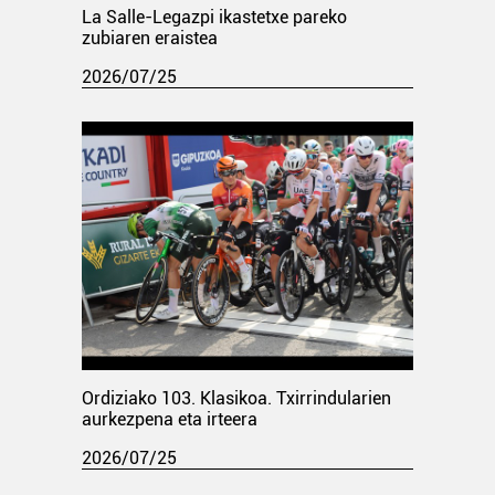
La Salle-Legazpi ikastetxe pareko
zubiaren eraistea
2026/07/25
Ordiziako 103. Klasikoa. Txirrindularien
aurkezpena eta irteera
2026/07/25