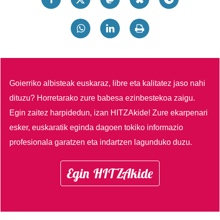
Goierriko albisteak euskaraz, libre eta kalitatez jaso nahi
dituzu?
Horretarako zure babesa ezinbestekoa zaigu.
Egin zaitez harpidedun, izan HITZAkide!
Zure ekarpenari
esker, euskaratik eginda dagoen tokiko informazio
profesionala garatzen eta indartzen lagunduko duzu.
Egin HITZAkide