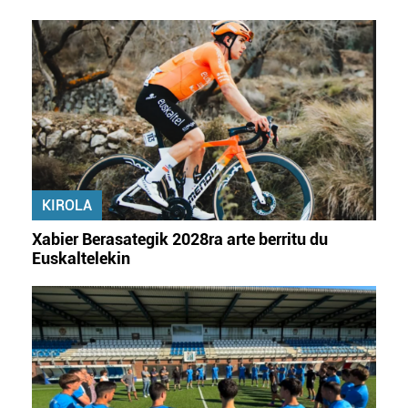
KIROLA
Xabier Berasategik 2028ra arte berritu du
Euskaltelekin