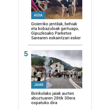
AISIA
Goierriko jentilak, behiak
eta kobazuloak gertuago,
Gipuzkoako Parketxe
Sarearen eskaintzari esker
5
JAIAK
Brinkolako jaiak aurten
abuztuaren 28tik 30era
ospatuko dira