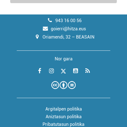
943 16 00 56
goierri@hitza.eus
Oriamendi, 32 – BEASAIN
Nor gara
Argitalpen politika
Aniztasun politika
Pribatutasun politika