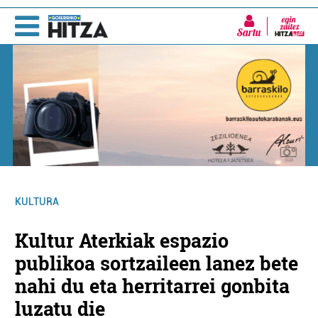
Sartu
KULTURA
Kultur Aterkiak espazio
publikoa sortzaileen lanez bete
nahi du eta herritarrei gonbita
luzatu die