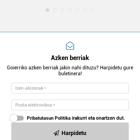
Azken berriak
Goierriko azken berriak jakin nahi dituzu? Harpidetu gure
buletinera!
Pribatutasun Politika
irakurri eta onartzen dut.
Harpidetu