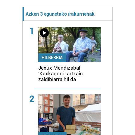
Azken 3 egunetako irakurrienak
1
HILBERRIA
Jexux Mendizabal
'Kaxkagorri' artzain
zaldibiarra hil da
2