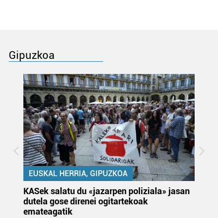
Gipuzkoa
EUSKAL HERRIA, GIPUZKOA
KASek salatu du «jazarpen poliziala» jasan
Pa
dutela gose direnei ogitartekoak
da
emateagatik
«s