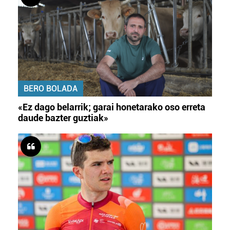
BERO BOLADA
«Ez dago belarrik; garai honetarako oso erreta
daude bazter guztiak»