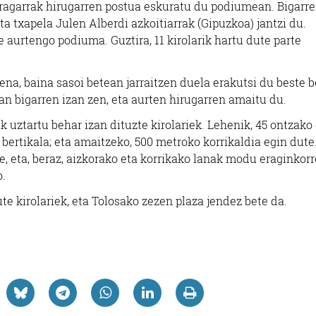
rragarrak hirugarren postua eskuratu du podiumean. Bigarr
eta txapela Julen Alberdi azkoitiarrak (Gipuzkoa) jantzi du.
e aurtengo podiuma. Guztira, 11 kirolarik hartu dute parte
ena, baina sasoi betean jarraitzen duela erakutsi du beste 
an bigarren izan zen, eta aurten hirugarren amaitu du.
ak uztartu behar izan dituzte kirolariek. Lehenik, 45 ontzako
bertikala; eta amaitzeko, 500 metroko korrikaldia egin dute
te, eta, beraz, aizkorako eta korrikako lanak modu eraginkor
o.
te kirolariek, eta Tolosako zezen plaza jendez bete da.