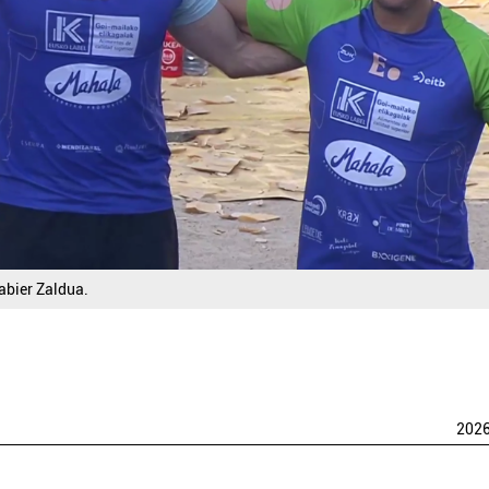
abier Zaldua.
202