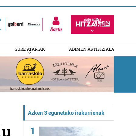
Sartu
GURE ATARIAK
ADIMEN ARTIFIZIALA
Azken 3 egunetako irakurrienak
du
1