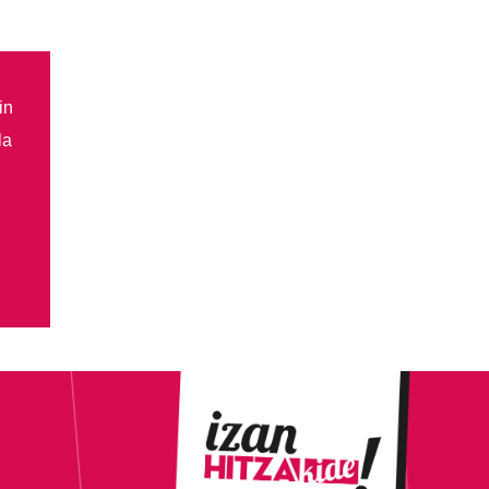
in
la