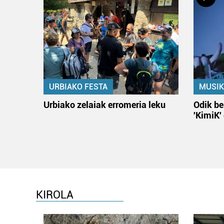
URBIAKO FESTA
MUSIK
Urbiako zelaiak erromeria leku
Odik be
'KimiK'
KIROLA