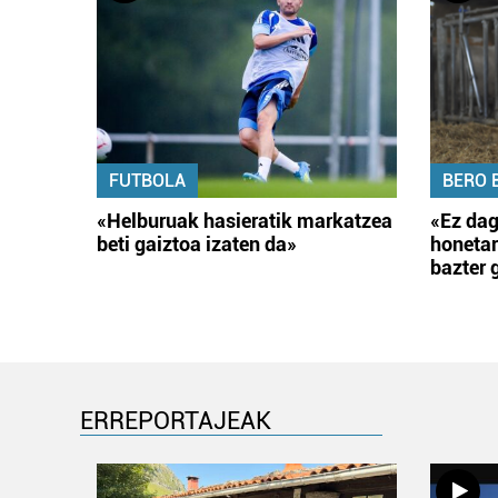
FUTBOLA
BERO 
«Helburuak hasieratik markatzea
«Ez dag
beti gaiztoa izaten da»
honetar
bazter 
ERREPORTAJEAK