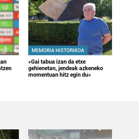
MEMORIA HISTORIKOA
tan
«Gai tabua izan da etxe
atzen
gehienetan, jendeak azkeneko
momentuan hitz egin du»