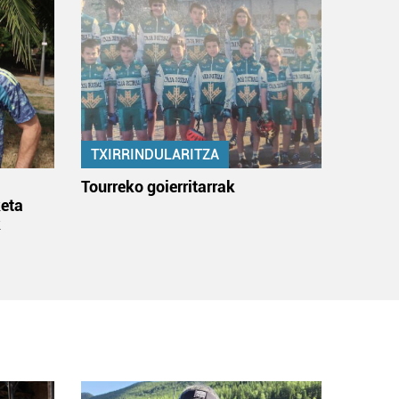
TXIRRINDULARITZA
:
Tourreko goierritarrak
eta
k