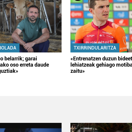
BOLADA
TXIRRINDULARITZA
o belarrik; garai
«Entrenatzen duzun bidee
ako oso erreta daude
lehiatzeak gehiago motib
guztiak»
zaitu»