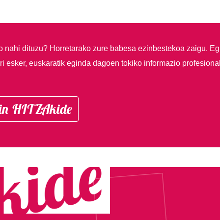
so nahi dituzu?
Horretarako zure babesa ezinbestekoa zaigu. Eg
i esker, euskaratik eginda dagoen tokiko informazio profesiona
in HITZAkide