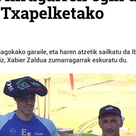
 Txapelketako
iagokako garaile, eta haren atzetik sailkatu da I
riz, Xabier Zaldua zumarragarrak eskuratu du.