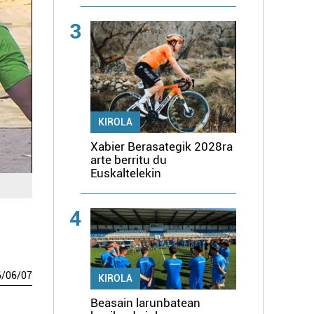
3
KIROLA
Xabier Berasategik 2028ra
arte berritu du
Euskaltelekin
4
6
/
06
/
07
KIROLA
Beasain larunbatean