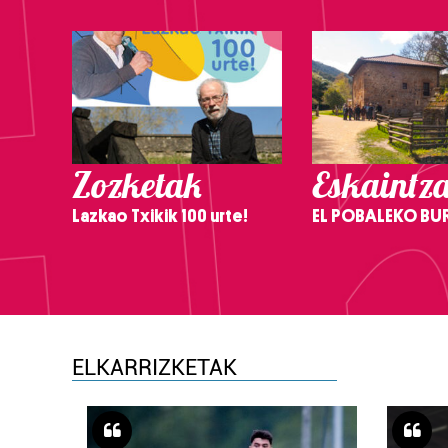
Zozketak
Eskaintz
Lazkao Txikik 100 urte!
EL POBALEKO BU
ELKARRIZKETAK