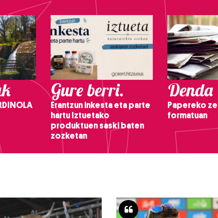
ak
Gure berri.
Denda
RDINOLA
Erantzun inkesta eta parte
Papereko ze
hartu Iztuetako
formatuan
produktuen saski baten
zozketan