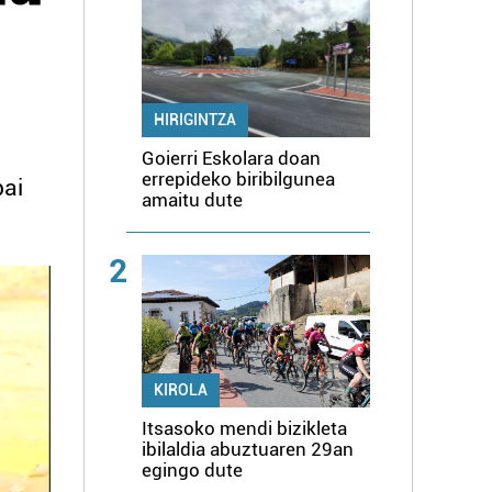
HIRIGINTZA
Goierri Eskolara doan
errepideko biribilgunea
bai
amaitu dute
2
KIROLA
Itsasoko mendi bizikleta
ibilaldia abuztuaren 29an
egingo dute