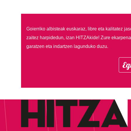
Goierriko albisteak euskaraz, libre eta kalitatez ja
zaitez harpidedun, izan HITZAkide!
Zure ekarpenar
garatzen eta indartzen lagunduko duzu.
Eg