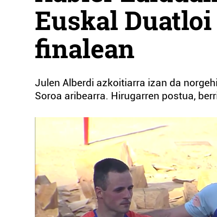
Euskal Duatloi
finalean
Julen Alberdi azkoitiarra izan da norgeh
Soroa aribearra. Hirugarren postua, ber