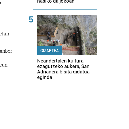
hasiko da jokoan
en
5
behin
 enbor
GIZARTEA
.
Neandertalen kultura
rean
ezagutzeko aukera, San
Adrianera bisita gidatua
eginda