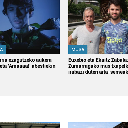
A
MUSA
rria ezagutzeko aukera
Euxebio eta Ekaitz Zabala
 eta 'Amaaaa!' abestiekin
Zumarragako mus txapelk
irabazi duten aita-semea