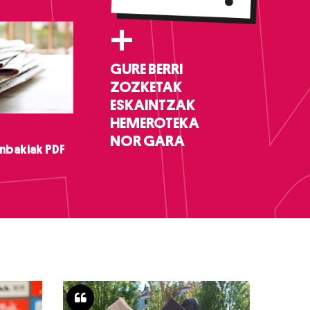
+
GURE BERRI
ZOZKETAK
ESKAINTZAK
HEMEROTEKA
NOR GARA
nbakiak PDF