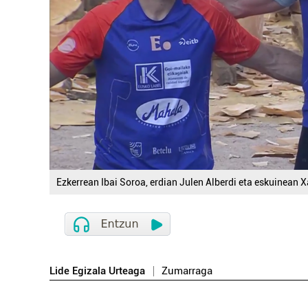
Ezkerrean Ibai Soroa, erdian Julen Alberdi eta eskuinean X
Lide Egizala Urteaga
Zumarraga