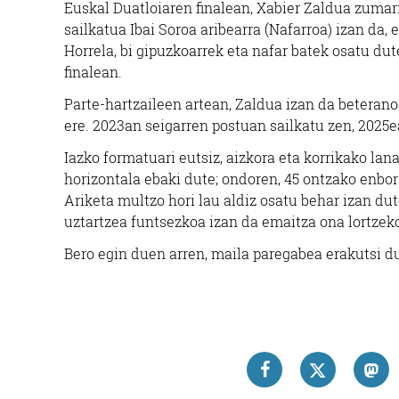
Euskal Duatloiaren finalean, Xabier Zaldua zuma
sailkatua Ibai Soroa aribearra (Nafarroa) izan da, 
Horrela, bi gipuzkoarrek eta nafar batek osatu dut
finalean.
Parte-hartzaileen artean, Zaldua izan da beterano
ere. 2023an seigarren postuan sailkatu zen, 2025e
Iazko formatuari eutsiz, aizkora eta korrikako lan
horizontala ebaki dute; ondoren, 45 ontzako enbor 
Ariketa multzo hori lau aldiz osatu behar izan du
uztartzea funtsezkoa izan da emaitza ona lortzek
Bero egin duen arren, maila paregabea erakutsi du