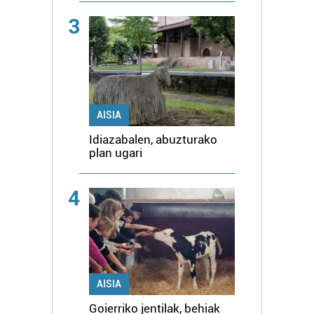
3
AISIA
Idiazabalen, abuzturako
plan ugari
4
AISIA
Goierriko jentilak, behiak