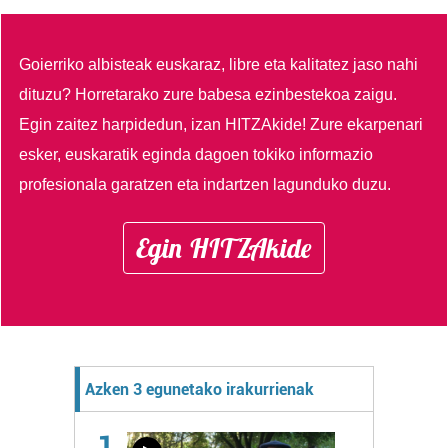
Goierriko albisteak euskaraz, libre eta kalitatez jaso nahi
dituzu?
Horretarako zure babesa ezinbestekoa zaigu.
Egin zaitez harpidedun, izan HITZAkide!
Zure ekarpenari
esker, euskaratik eginda dagoen tokiko informazio
profesionala garatzen eta indartzen lagunduko duzu.
Egin HITZAkide
Azken 3 egunetako irakurrienak
1