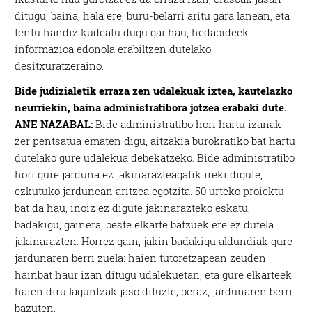
ditugu, baina, hala ere, buru-belarri aritu gara lanean, eta
tentu handiz kudeatu dugu gai hau, hedabideek
informazioa edonola erabiltzen dutelako,
desitxuratzeraino.
Bide judizialetik erraza zen udalekuak ixtea, kautelazko
neurriekin, baina administratibora jotzea erabaki dute.
ANE NAZABAL:
Bide administratibo hori hartu izanak
zer pentsatua ematen digu, aitzakia burokratiko bat hartu
dutelako gure udalekua debekatzeko. Bide administratibo
hori gure jarduna ez jakinarazteagatik ireki digute,
ezkutuko jardunean aritzea egotzita. 50 urteko proiektu
bat da hau, inoiz ez digute jakinarazteko eskatu;
badakigu, gainera, beste elkarte batzuek ere ez dutela
jakinarazten. Horrez gain, jakin badakigu aldundiak gure
jardunaren berri zuela: haien tutoretzapean zeuden
hainbat haur izan ditugu udalekuetan, eta gure elkarteek
haien diru laguntzak jaso dituzte; beraz, jardunaren berri
bazuten.