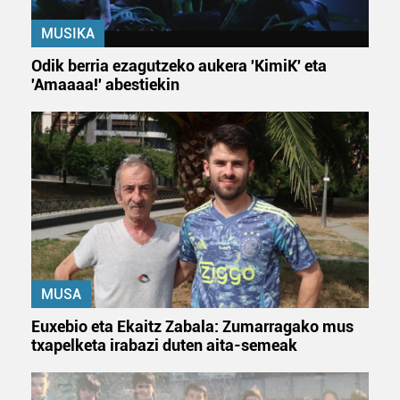
zerbitzuak hobetzeko asmoz, cookie teknologiaz
MUSIKA
baliatzen gara. Ohar hau onartuz gero, teknologia hori
erabiltzeko baimen esplizitua ematen diguzu.
Gehiago
Odik berria ezagutzeko aukera 'KimiK' eta
irakurri
'Amaaaa!' abestiekin
MUSA
Euxebio eta Ekaitz Zabala: Zumarragako mus
txapelketa irabazi duten aita-semeak