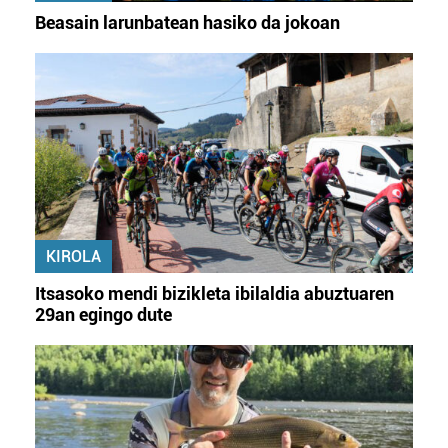
Beasain larunbatean hasiko da jokoan
KIROLA
Itsasoko mendi bizikleta ibilaldia abuztuaren
29an egingo dute