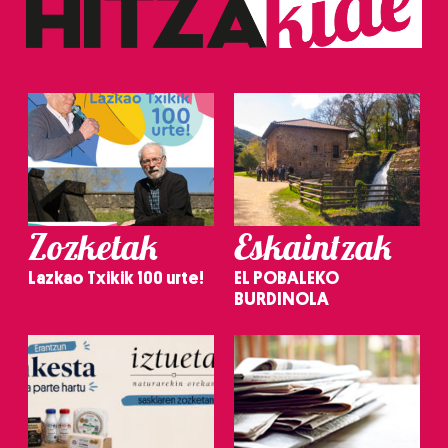
Zozketak
Eskaintzak
Lazkao Txikik 100 urte!
EL POBALEKO
BURDINOLA