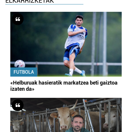
ELKARRIZKETAK
FUTBOLA
«Helburuak hasieratik markatzea beti gaiztoa
izaten da»