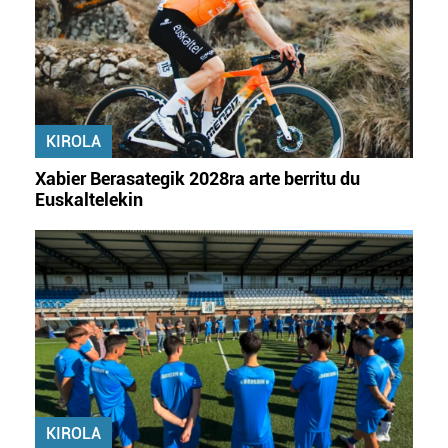
KIROLA
Xabier Berasategik 2028ra arte berritu du
Euskaltelekin
KIROLA