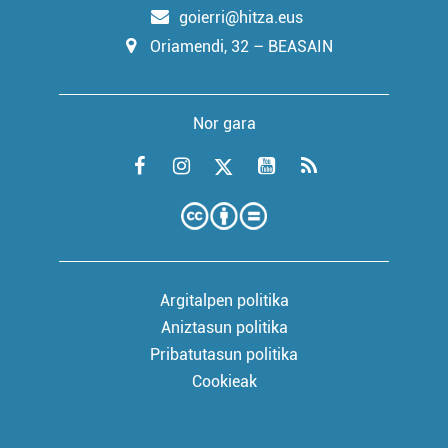
goierri@hitza.eus
Oriamendi, 32 – BEASAIN
Nor gara
Argitalpen politika
Aniztasun politika
Pribatutasun politika
Cookieak