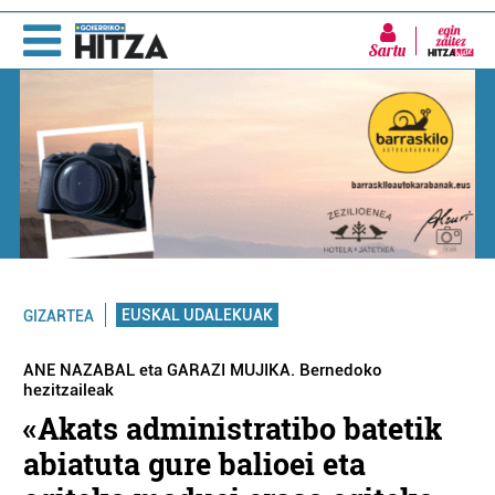
Sartu
EUSKAL UDALEKUAK
GIZARTEA
ANE NAZABAL eta GARAZI MUJIKA. Bernedoko
hezitzaileak
«Akats administratibo batetik
abiatuta gure balioei eta