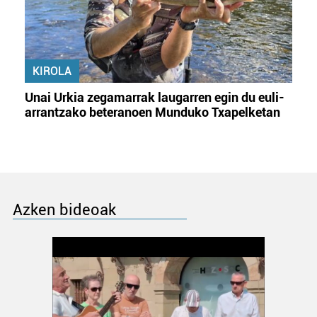
KIROLA
Unai Urkia zegamarrak laugarren egin du euli-
arrantzako beteranoen Munduko Txapelketan
Azken bideoak