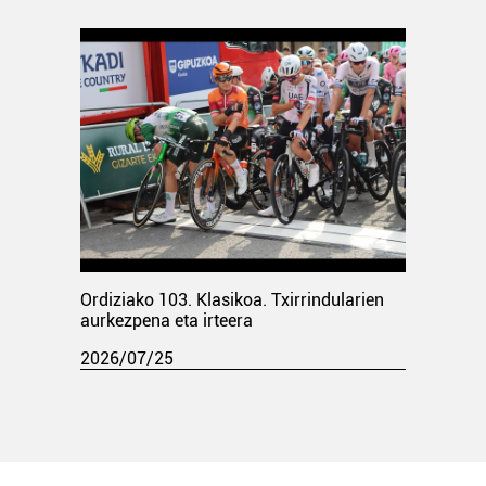
Ordiziako 103. Klasikoa. Txirrindularien
aurkezpena eta irteera
2026/07/25