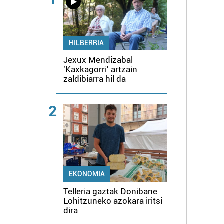
HILBERRIA
Jexux Mendizabal
'Kaxkagorri' artzain
zaldibiarra hil da
2
EKONOMIA
Telleria gaztak Donibane
Lohitzuneko azokara iritsi
dira