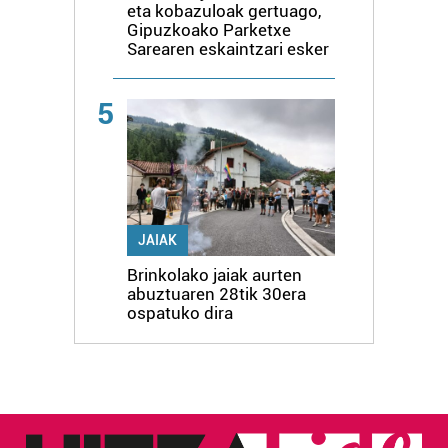
eta kobazuloak gertuago,
Gipuzkoako Parketxe
Sarearen eskaintzari esker
5
JAIAK
Brinkolako jaiak aurten
abuztuaren 28tik 30era
ospatuko dira