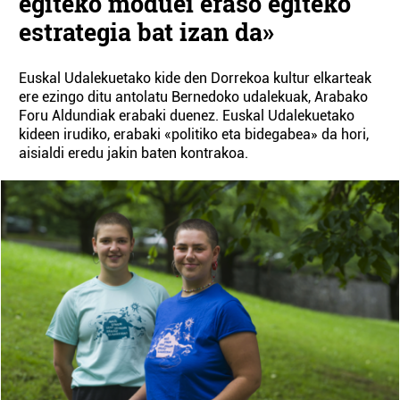
egiteko moduei eraso egiteko
estrategia bat izan da»
Euskal Udalekuetako kide den Dorrekoa kultur elkarteak
ere ezingo ditu antolatu Bernedoko udalekuak, Arabako
Foru Aldundiak erabaki duenez. Euskal Udalekuetako
kideen irudiko, erabaki «politiko eta bidegabea» da hori,
aisialdi eredu jakin baten kontrakoa.