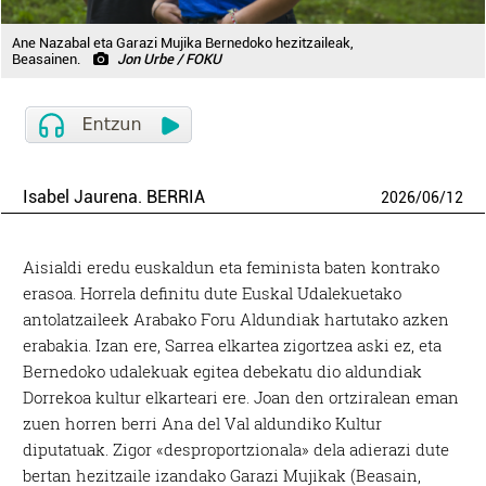
Ane Nazabal eta Garazi Mujika Bernedoko hezitzaileak,
Beasainen.
Jon Urbe / FOKU
Isabel Jaurena. BERRIA
2026
/
06
/
12
Aisialdi eredu euskaldun eta feminista baten kontrako
erasoa. Horrela definitu dute Euskal Udalekuetako
antolatzaileek Arabako Foru Aldundiak hartutako azken
erabakia. Izan ere, Sarrea elkartea zigortzea aski ez, eta
Bernedoko udalekuak egitea debekatu dio aldundiak
Dorrekoa kultur elkarteari ere. Joan den ortziralean eman
zuen horren berri Ana del Val aldundiko Kultur
diputatuak. Zigor «desproportzionala» dela adierazi dute
bertan hezitzaile izandako Garazi Mujikak (Beasain,