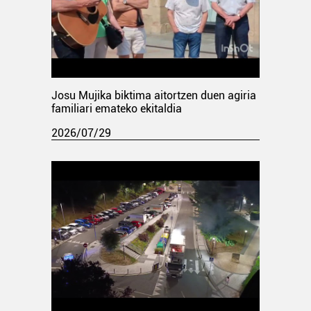
Josu Mujika biktima aitortzen duen agiria
familiari emateko ekitaldia
2026/07/29