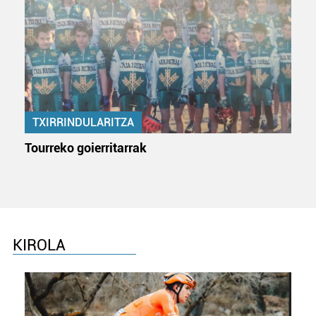
TXIRRINDULARITZA
Tourreko goierritarrak
KIROLA