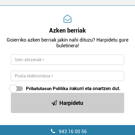
Azken berriak
Goierriko azken berriak jakin nahi dituzu? Harpidetu gure
buletinera!
Pribatutasun Politika
irakurri eta onartzen dut.
Harpidetu
943 16 00 56