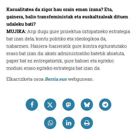
Kasualitatea da zigor hau orain eman izana? Eta,
gainera, balio transfeministak eta euskaltzaleak dituen
udaleku bati?
MUJIKA:
Argi dugu gure proiektua oztopatzeko estrategia
bat izan dela; kontu politiko eta ideologikoa da,
nabarmen. Hasiera-hasieratik gure kontra egituratutako
eraso bat izan da: akats administratibo batetik abiatuta,
paper bat ez entregatzetik, gure balioei eta egiteko
moduei eraso egiteko estrategia bat izan da.
Elkarrizketa osoa
Berria.eus
webgunean.