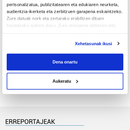
pertsonalizatua, publizitatearen eta edukiaren neurketa,
audientzia-ikerketa eta zerbitzuen garapena eskaintzeko.
Zure datuak nork eta zertarako erabiltzen dituen
hautatzeko aukera duzu. Zure onespena aldatzen edo
deuseztatzen ahal duzu edozein momentutan, Cookie
deklaraziotik edo Privacy triggerean klikatuz.
Xehetasunak ikusi
If you allow, we would also like to:
Collect information about your geographical
Dena onartu
MEMORIA HISTORIKOA
location which can be accurate to within several
meters
«Gai tabua izan da etxe gehienetan, jendeak
Aukeratu
azkeneko momentuan hitz egin du»
Identify your device by actively scanning it for
specific characteristics (fingerprinting)
Find out more about how your personal data is processed
and set your preferences in the
details section
.
Guk eta gure bazkideek zure datu pertsonalak
ERREPORTAJEAK
prozesatzen ditugu, zure IP zenbakia, besteak beste,