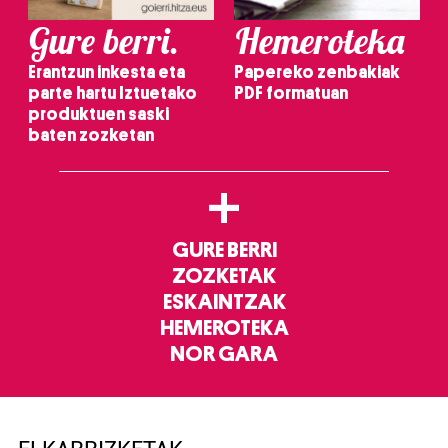
Gure berri.
Hemeroteka
Erantzun inkesta eta
Papereko zenbakiak
parte hartu Iztuetako
PDF formatuan
produktuen saski
baten zozketan
+
GURE BERRI
ZOZKETAK
ESKAINTZAK
HEMEROTEKA
NOR GARA