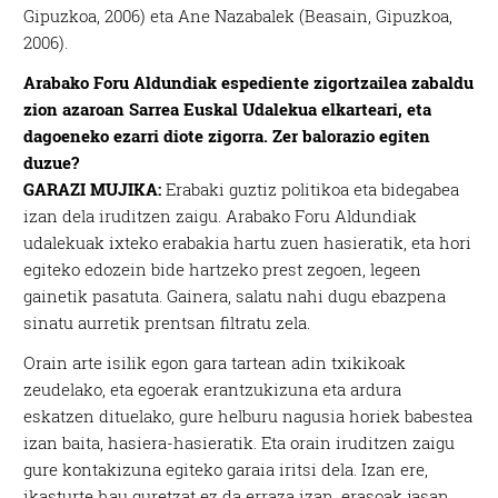
Gipuzkoa, 2006) eta Ane Nazabalek (Beasain, Gipuzkoa,
2006).
Arabako Foru Aldundiak espediente zigortzailea zabaldu
zion azaroan Sarrea Euskal Udalekua elkarteari, eta
dagoeneko ezarri diote zigorra. Zer balorazio egiten
duzue?
GARAZI MUJIKA:
Erabaki guztiz politikoa eta bidegabea
izan dela iruditzen zaigu. Arabako Foru Aldundiak
udalekuak ixteko erabakia hartu zuen hasieratik, eta hori
egiteko edozein bide hartzeko prest zegoen, legeen
gainetik pasatuta. Gainera, salatu nahi dugu ebazpena
sinatu aurretik prentsan filtratu zela.
Orain arte isilik egon gara tartean adin txikikoak
zeudelako, eta egoerak erantzukizuna eta ardura
eskatzen dituelako, gure helburu nagusia horiek babestea
izan baita, hasiera-hasieratik. Eta orain iruditzen zaigu
gure kontakizuna egiteko garaia iritsi dela. Izan ere,
ikasturte hau guretzat ez da erraza izan, erasoak jasan