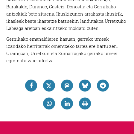
Barakaldo, Durango, Gasteiz, Donostia eta Gernikako
antzokiak bete zituena. Ikuskizunen arrakasta ikusirik,
ikasleek beste ikastetxe batzuekin landutakoa Urretxuko
Labeaga aretoan eskaintzeko moldatu zuten.
Gernikako emanaldiaren kasuan, gerrako umeak
izandako herritarrak omentzeko tartea ere hartu zen.
Oraingoan, Urretxun eta Zumarragako gerrako umeei
egin nahi zaie aitortza.