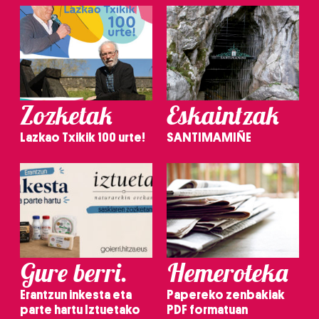
Zozketak
Eskaintzak
Lazkao Txikik 100 urte!
SANTIMAMIÑE
Gure berri.
Hemeroteka
Erantzun inkesta eta
Papereko zenbakiak
parte hartu Iztuetako
PDF formatuan