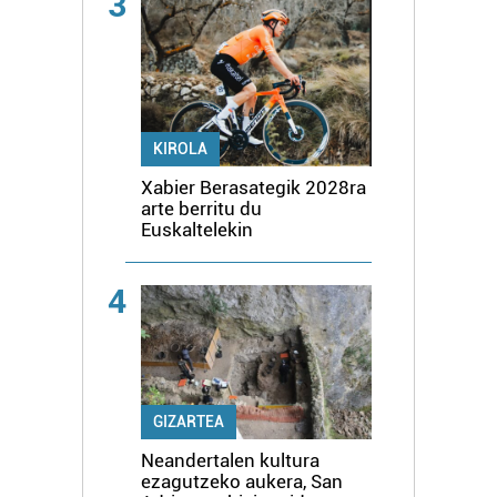
3
KIROLA
Xabier Berasategik 2028ra
arte berritu du
Euskaltelekin
4
GIZARTEA
Neandertalen kultura
ezagutzeko aukera, San