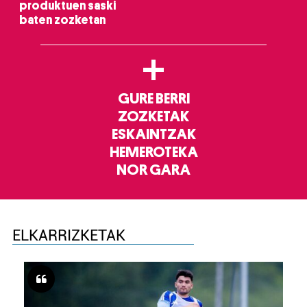
produktuen saski
baten zozketan
+
GURE BERRI
ZOZKETAK
ESKAINTZAK
HEMEROTEKA
NOR GARA
ELKARRIZKETAK