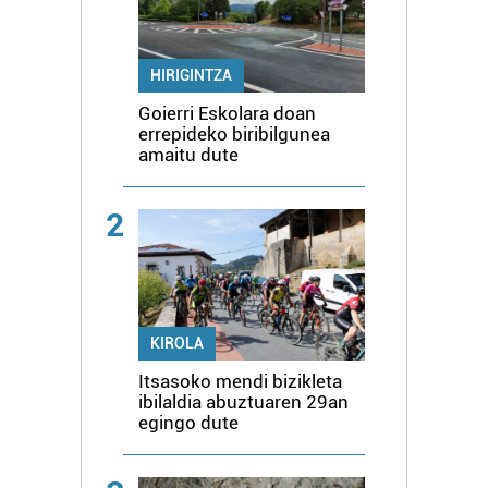
HIRIGINTZA
Goierri Eskolara doan
errepideko biribilgunea
amaitu dute
2
KIROLA
Itsasoko mendi bizikleta
ibilaldia abuztuaren 29an
egingo dute