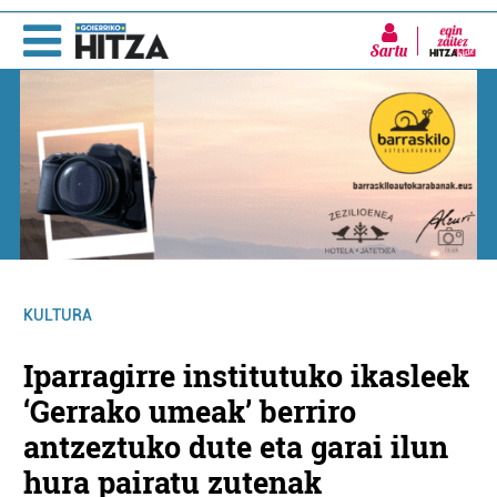
Sartu
KULTURA
Iparragirre institutuko ikasleek
‘Gerrako umeak’ berriro
antzeztuko dute eta garai ilun
hura pairatu zutenak