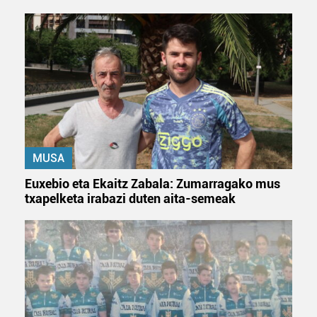
MUSA
Euxebio eta Ekaitz Zabala: Zumarragako mus
txapelketa irabazi duten aita-semeak