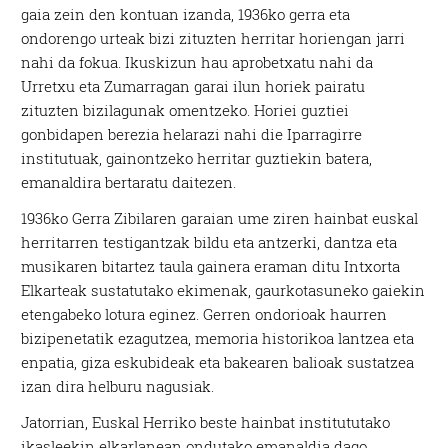
gaia zein den kontuan izanda, 1936ko gerra eta
ondorengo urteak bizi zituzten herritar horiengan jarri
nahi da fokua. Ikuskizun hau aprobetxatu nahi da
Urretxu eta Zumarragan garai ilun horiek pairatu
zituzten bizilagunak omentzeko. Horiei guztiei
gonbidapen berezia helarazi nahi die Iparragirre
institutuak, gainontzeko herritar guztiekin batera,
emanaldira bertaratu daitezen.
1936ko Gerra Zibilaren garaian ume ziren hainbat euskal
herritarren testigantzak bildu eta antzerki, dantza eta
musikaren bitartez taula gainera eraman ditu Intxorta
Elkarteak sustatutako ekimenak, gaurkotasuneko gaiekin
etengabeko lotura eginez. Gerren ondorioak haurren
bizipenetatik ezagutzea, memoria historikoa lantzea eta
enpatia, giza eskubideak eta bakearen balioak sustatzea
izan dira helburu nagusiak.
Jatorrian, Euskal Herriko beste hainbat institututako
ikasleekin elkarlanean ondutako emanaldia dago,