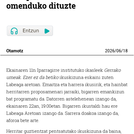
omenduko dituzte
Otamotz
2026
/
06
/
18
Ekainaren 11n Iparragirre institutuko ikasleek
Gerrako
umeak. Ezer ez da betiko
ikuskizuna eskaini zuten
Labeaga aretoan. Emaitza eta harrera ikusirik, eta hainbat
herritarren proposamenari jarraiki, bigarren emankizun
bat programatu da. Datorren astelehenean izango da,
ekainaren 22an, 19:00etan. Bigarren ikustaldi hau ere
Labeaga Aretoan izango da. Sarrera doakoa izango da,
aforoa bete arte.
Herritar guztientzat pentsatutako ikuskizuna da baina,