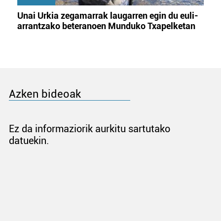
Unai Urkia zegamarrak laugarren egin du euli-
arrantzako beteranoen Munduko Txapelketan
Azken bideoak
Ez da informaziorik aurkitu sartutako
datuekin.