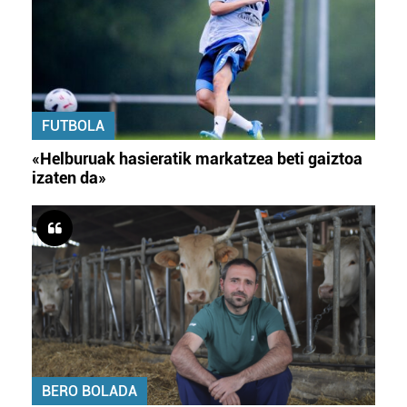
FUTBOLA
«Helburuak hasieratik markatzea beti gaiztoa
izaten da»
BERO BOLADA