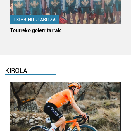
TXIRRINDULARITZA
Tourreko goierritarrak
KIROLA