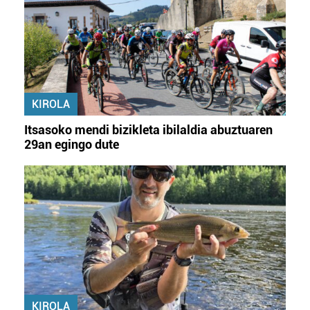
KIROLA
Itsasoko mendi bizikleta ibilaldia abuztuaren
29an egingo dute
KIROLA