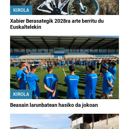
KIROLA
Xabier Berasategik 2028ra arte berritu du
Euskaltelekin
KIROLA
Beasain larunbatean hasiko da jokoan