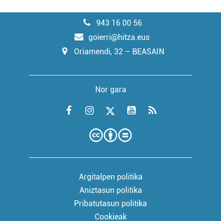
943 16 00 56
goierri@hitza.eus
Oriamendi, 32 – BEASAIN
Nor gara
Argitalpen politika
Aniztasun politika
Pribatutasun politika
Cookieak