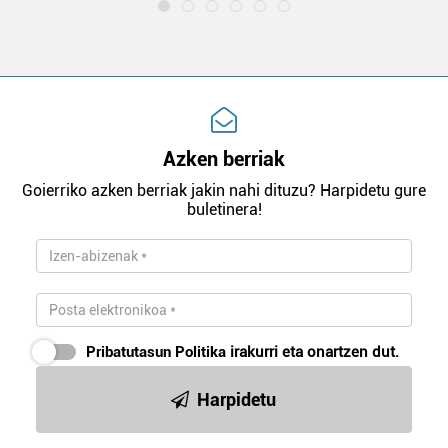
Azken berriak
Goierriko azken berriak jakin nahi dituzu? Harpidetu gure
buletinera!
Pribatutasun Politika
irakurri eta onartzen dut.
Harpidetu