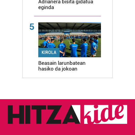
Adrianera bisita gidatua
eginda
5
KIROLA
Beasain larunbatean
hasiko da jokoan