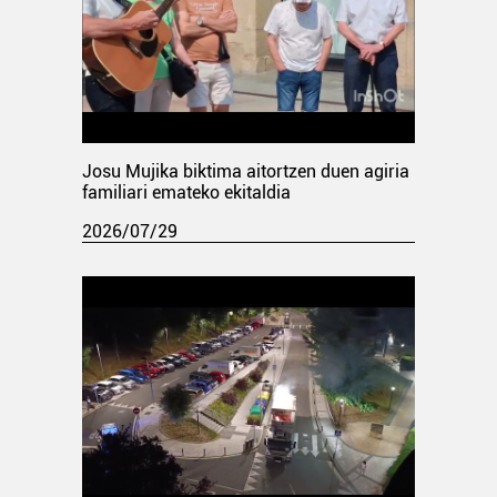
Josu Mujika biktima aitortzen duen agiria
familiari emateko ekitaldia
2026/07/29