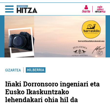
Sartu
HILBERRIA
GIZARTEA
Iñaki Dorronsoro ingeniari eta
Eusko Ikaskuntzako
lehendakari ohia hil da