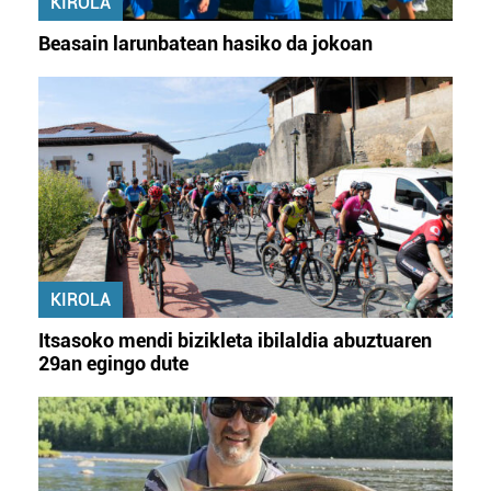
KIROLA
Beasain larunbatean hasiko da jokoan
KIROLA
Itsasoko mendi bizikleta ibilaldia abuztuaren
29an egingo dute