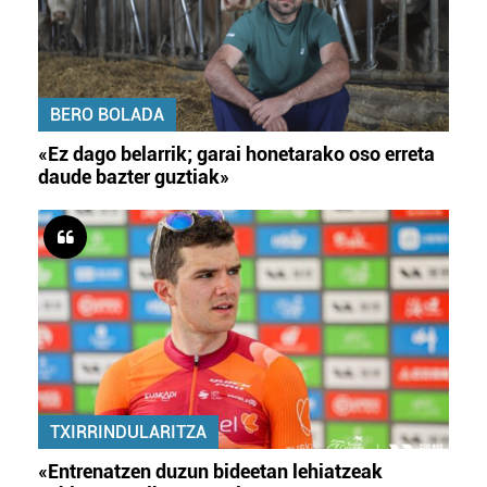
BERO BOLADA
«Ez dago belarrik; garai honetarako oso erreta
daude bazter guztiak»
TXIRRINDULARITZA
«Entrenatzen duzun bideetan lehiatzeak