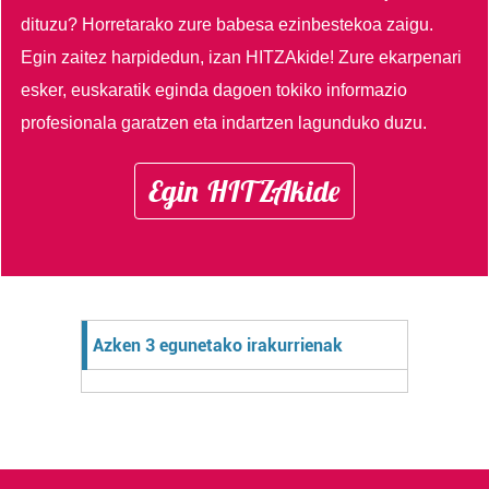
dituzu?
Horretarako zure babesa ezinbestekoa zaigu.
Egin zaitez harpidedun, izan HITZAkide!
Zure ekarpenari
esker, euskaratik eginda dagoen tokiko informazio
profesionala garatzen eta indartzen lagunduko duzu.
Egin HITZAkide
Azken 3 egunetako irakurrienak