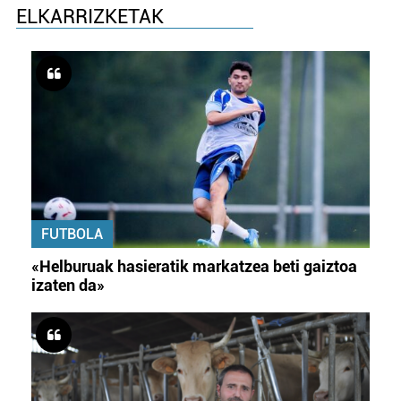
ELKARRIZKETAK
FUTBOLA
«Helburuak hasieratik markatzea beti gaiztoa
izaten da»