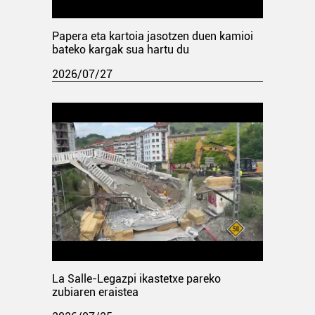
Papera eta kartoia jasotzen duen kamioi
bateko kargak sua hartu du
2026/07/27
La Salle-Legazpi ikastetxe pareko
zubiaren eraistea