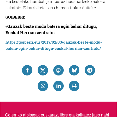
eta bestelako hainbat gairi buruz hausnartzeko aukera
eskainiz. Elkarrizketa osoa hemen irakur daiteke:
GOIBERRI:
«Gauzak beste modu batera egin behar ditugu,
Euskal Herrian zentratu»
https://goiberri.eus/2017/02/03/gauzak-beste-modu-
batera-egin-behar-ditugu-euskal-herrian-zentratu/
Goierriko albisteak euskaraz, libre eta kalitatez jaso nahi