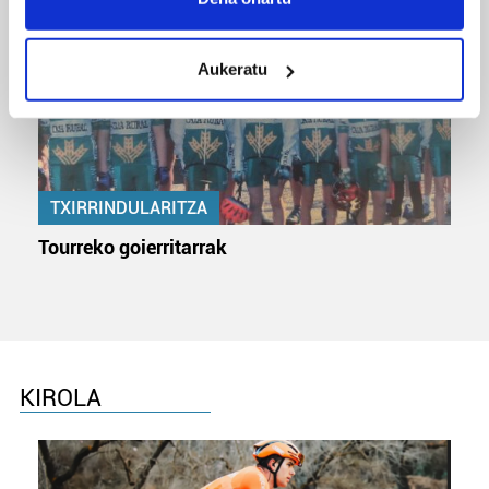
location which can be accurate to within several
meters
Aukeratu
Identify your device by actively scanning it for
specific characteristics (fingerprinting)
Find out more about how your personal data is processed
and set your preferences in the
details section
.
TXIRRINDULARITZA
Guk eta gure bazkideek zure datu pertsonalak
prozesatzen ditugu, zure IP zenbakia, besteak beste,
Tourreko goierritarrak
teknologia erabiliz, cookieak adibidez, iragarki eta eduki
pertsonalizatuak eskaintzeko, iragarkiak eta edukia
neurtzeko, jendeari buruzko informazioa biltzeko eta
produktuak garatzeko. Zure datuak nork eta zertarako
erabiltzen dituen hauta dezakezu.
KIROLA
Bazkide batzuek ez dizute baimenik eskatzen, eta beren
interes komertzial legitimoetan babesten dira. Ikusi gure
bazkideen zerrenda, beren ustez zein helburutarako