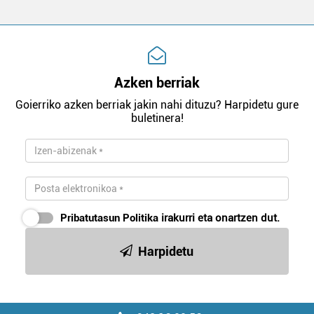
Azken berriak
Goierriko azken berriak jakin nahi dituzu? Harpidetu gure
buletinera!
Pribatutasun Politika
irakurri eta onartzen dut.
Harpidetu