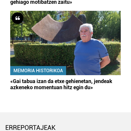
gehiago motibatzen zaitu»
MEMORIA HISTORIKOA
«Gai tabua izan da etxe gehienetan, jendeak
azkeneko momentuan hitz egin du»
ERREPORTAJEAK