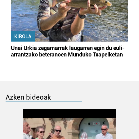
KIROLA
Unai Urkia zegamarrak laugarren egin du euli-
arrantzako beteranoen Munduko Txapelketan
Azken bideoak