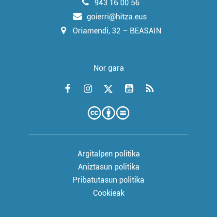
943 16 00 56
goierri@hitza.eus
Oriamendi, 32 – BEASAIN
Nor gara
Argitalpen politika
Aniztasun politika
Pribatutasun politika
Cookieak