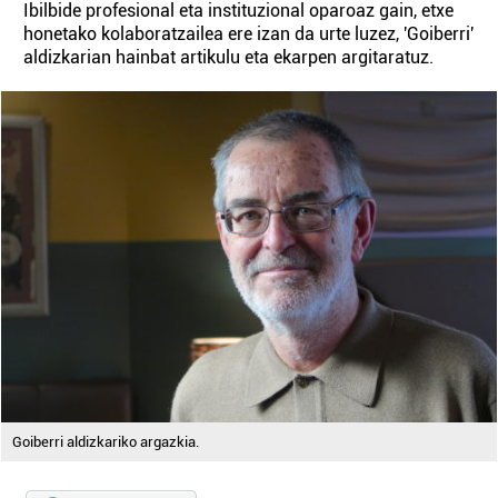
Ibilbide profesional eta instituzional oparoaz gain, etxe
honetako kolaboratzailea ere izan da urte luzez, 'Goiberri'
aldizkarian hainbat artikulu eta ekarpen argitaratuz.
Goiberri aldizkariko argazkia.