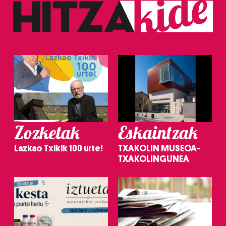
Zozketak
Eskaintzak
Lazkao Txikik 100 urte!
TXAKOLIN MUSEOA-
TXAKOLINGUNEA