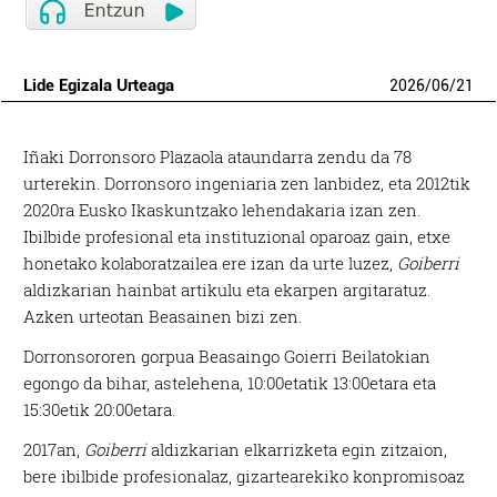
Lide Egizala Urteaga
2026
/
06
/
21
Iñaki Dorronsoro Plazaola ataundarra zendu da 78
urterekin. Dorronsoro ingeniaria zen lanbidez, eta 2012tik
2020ra Eusko Ikaskuntzako lehendakaria izan zen.
Ibilbide profesional eta instituzional oparoaz gain, etxe
honetako kolaboratzailea ere izan da urte luzez,
Goiberri
aldizkarian hainbat artikulu eta ekarpen argitaratuz.
Azken urteotan Beasainen bizi zen.
Dorronsororen gorpua Beasaingo Goierri Beilatokian
egongo da bihar, astelehena, 10:00etatik 13:00etara eta
15:30etik 20:00etara.
2017an,
Goiberri
aldizkarian elkarrizketa egin zitzaion,
bere ibilbide profesionalaz, gizartearekiko konpromisoaz