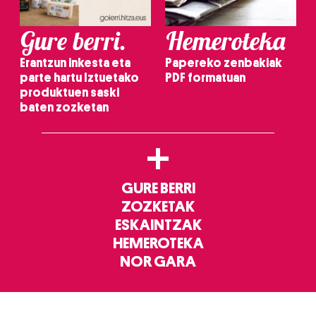
Gure berri.
Hemeroteka
Erantzun inkesta eta
Papereko zenbakiak
parte hartu Iztuetako
PDF formatuan
produktuen saski
baten zozketan
+
GURE BERRI
ZOZKETAK
ESKAINTZAK
HEMEROTEKA
NOR GARA