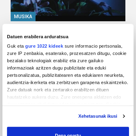
MUSIKA
Odik berria ezagutzeko aukera 'KimiK' eta
'Amaaaa!' abestiekin
Datuen erabilera arduratsua
Guk eta
gure 1022 kideek
sure informacio pertsonala,
zure IP zenbakia, esaterako, prozesatzen ditugu, cookie
bezalako teknologiak erabiliz eta zure gailuko
informazioak azitzen dugu publizitate eta eduki
pertsonalizatua, publizitatearen eta edukiaren neurketa,
audientzia-ikerketa eta zerbitzuen garapena eskaintzeko.
Zure datuak nork eta zertarako erabiltzen dituen
hautatzeko aukera duzu. Zure onespena aldatzen edo
deuseztatzen ahal duzu edozein momentutan, Cookie
MUSA
deklaraziotik edo Privacy triggerean klikatuz.
Euxebio eta Ekaitz Zabala: Zumarragako mus
Xehetasunak ikusi
txapelketa irabazi duten aita-semeak
If you allow, we would also like to:
Collect information about your geographical
Dena onartu