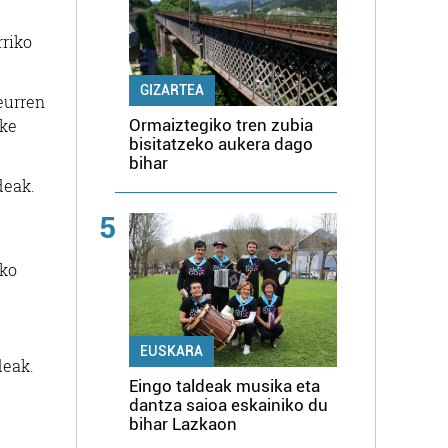
rriko
GIZARTEA
eurren
ake
Ormaiztegiko tren zubia
bisitatzeko aukera dago
bihar
deak.
5
uko
EUSKARA
deak.
Eingo taldeak musika eta
dantza saioa eskainiko du
bihar Lazkaon