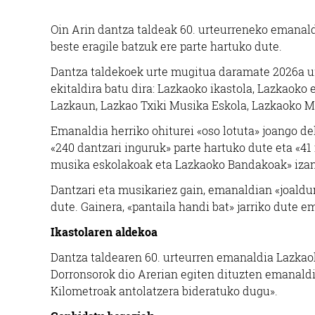
Oin Arin dantza taldeak 60. urteurreneko emanaldi
beste eragile batzuk ere parte hartuko dute.
Dantza taldekoek urte mugitua daramate 2026a urt
ekitaldira batu dira: Lazkaoko ikastola, Lazkaoko 
Lazkaun, Lazkao Txiki Musika Eskola, Lazkaoko 
Emanaldia herriko ohiturei «oso lotuta» joango de
«240 dantzari inguruk» parte hartuko dute eta «41
musika eskolakoak eta Lazkaoko Bandakoak» izang
Dantzari eta musikariez gain, emanaldian «joaldun
dute. Gainera, «pantaila handi bat» jarriko dute e
Ikastolaren aldekoa
Dantza taldearen 60. urteurren emanaldia Lazkaok
Dorronsorok dio Arerian egiten dituzten emanaldi
Kilometroak antolatzera bideratuko dugu».