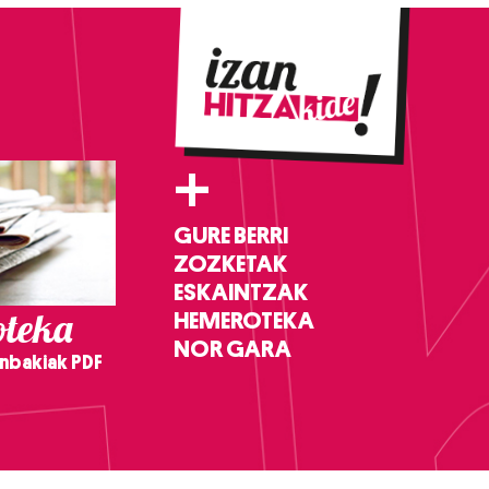
+
GURE BERRI
ZOZKETAK
ESKAINTZAK
teka
HEMEROTEKA
NOR GARA
nbakiak PDF