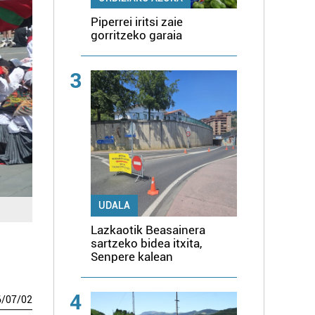
Piperrei iritsi zaie
gorritzeko garaia
3
UDALA
Lazkaotik Beasainera
sartzeko bidea itxita,
Senpere kalean
4
6
/
07
/
02