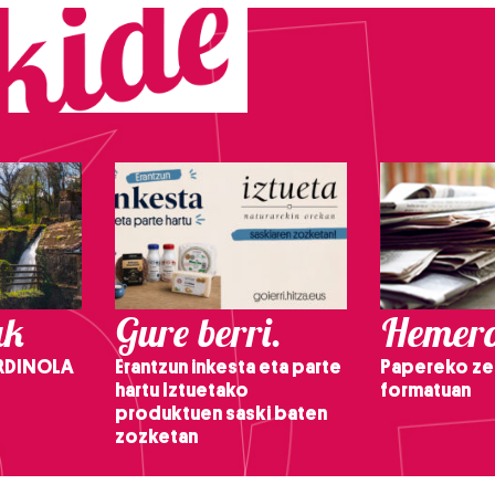
ak
Gure berri.
Hemero
RDINOLA
Erantzun inkesta eta parte
Papereko ze
hartu Iztuetako
formatuan
produktuen saski baten
zozketan