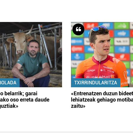
BOLADA
TXIRRINDULARITZA
o belarrik; garai
«Entrenatzen duzun bidee
ako oso erreta daude
lehiatzeak gehiago motib
guztiak»
zaitu»