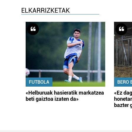
ELKARRIZKETAK
FUTBOLA
BERO 
«Helburuak hasieratik markatzea
«Ez dag
beti gaiztoa izaten da»
honetar
bazter 