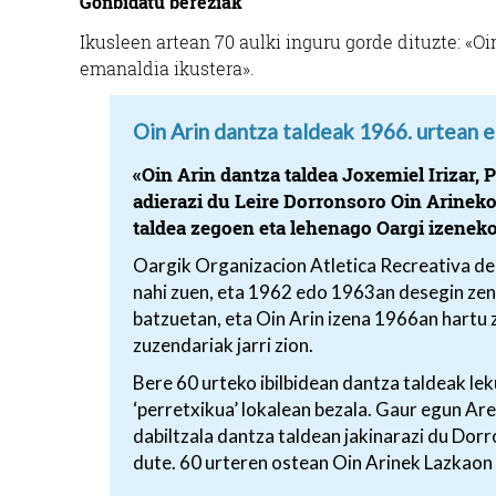
Gonbidatu bereziak
Ikusleen artean 70 aulki inguru gorde dituzte: «Oi
emanaldia ikustera».
Oin Arin dantza taldeak 1966. urtean e
«Oin Arin dantza taldea Joxemiel Irizar,
adierazi du Leire Dorronsoro Oin Arinek
taldea zegoen eta lehenago Oargi izeneko
Oargik Organizacion Atletica Recreativa de
nahi zuen, eta 1962 edo 1963an desegin zen
batzuetan, eta Oin Arin izena 1966an hartu 
zuzendariak jarri zion.
Bere 60 urteko ibilbidean dantza taldeak le
‘perretxikua’ lokalean bezala. Gaur egun Ar
dabiltzala dantza taldean jakinarazi du Do
dute. 60 urteren ostean Oin Arinek Lazkaon 