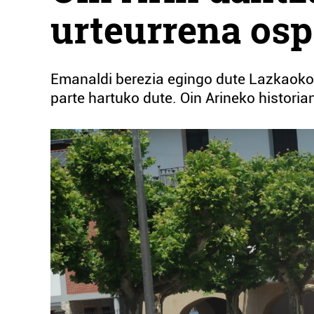
urteurrena osp
Emanaldi berezia egingo dute Lazkaoko p
parte hartuko dute. Oin Arineko historia