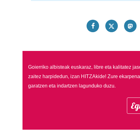
Goierriko albisteak euskaraz, libre eta kalitatez ja
zaitez harpidedun, izan HITZAkide!
Zure ekarpenar
garatzen eta indartzen lagunduko duzu.
Eg