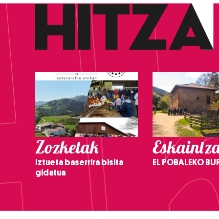
Zozketak
Eskaintz
Iztueta baserrira bisita
EL POBALEKO BU
gidatua