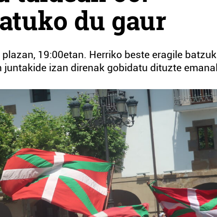
atuko du gaur
lazan, 19:00etan. Herriko beste eragile batzuk
n juntakide izan direnak gobidatu dituzte emanal