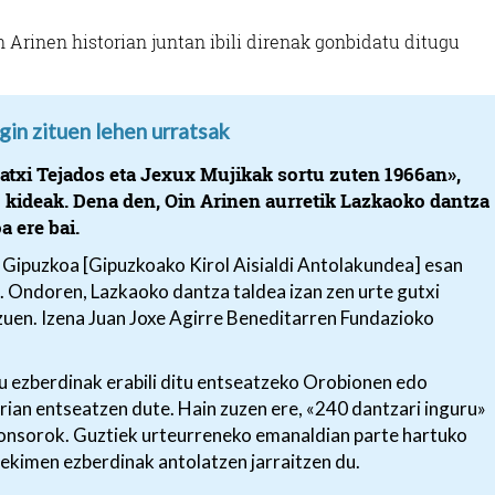
n Arinen historian juntan ibili direnak gonbidatu ditugu
gin zituen lehen urratsak
 Patxi Tejados eta Jexux Mujikak sortu zuten 1966an»,
o kideak. Dena den, Oin Arinen aurretik Lazkaoko dantza
a ere bai.
 Gipuzkoa [Gipuzkoako Kirol Aisialdi Antolakundea] esan
. Ondoren, Lazkaoko dantza taldea izan zen urte gutxi
zuen. Izena Juan Joxe Agirre Beneditarren Fundazioko
ku ezberdinak erabili ditu entseatzeko Orobionen edo
erian entseatzen dute. Hain zuzen ere, «240 dantzari inguru»
rronsorok. Guztiek urteurreneko emanaldian parte hartuko
ekimen ezberdinak antolatzen jarraitzen du.