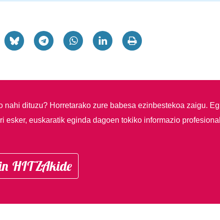
so nahi dituzu?
Horretarako zure babesa ezinbestekoa zaigu. Eg
i esker, euskaratik eginda dagoen tokiko informazio profesiona
in HITZAkide