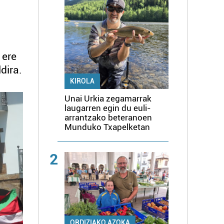
 ere
dira.
KIROLA
Unai Urkia zegamarrak
laugarren egin du euli-
arrantzako beteranoen
Munduko Txapelketan
2
ORDIZIAKO AZOKA