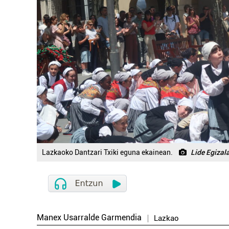
Lazkaoko Dantzari Txiki eguna ekainean.
Lide Egizal
Manex Usarralde Garmendia
Lazkao