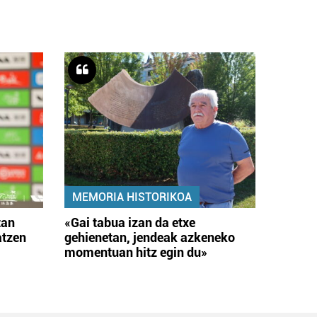
MEMORIA HISTORIKOA
tan
«Gai tabua izan da etxe
atzen
gehienetan, jendeak azkeneko
momentuan hitz egin du»