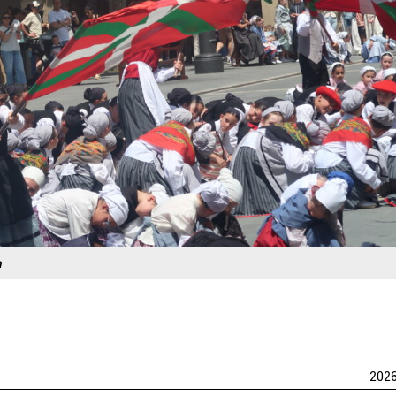
a
202