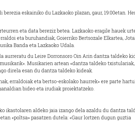
 berezia eskainiko du Lazkaoko plazan, gaur, 19:00etan. He
eurren eta data bereziz betea. Lazkaoko eragile hauek urt
erraldoi eta buruhandiak, Goierriko Bertsozale Elkartea, Jot
Musika Banda eta Lazkaoko Udala.
la aurreratu du Leire Dorronsoro Oin Arin dantza taldeko ki
 musikarik». Musikarien artean «dantza taldeko txistulariak,
o direla esan du dantza taldeko kideak.
ak, erraldoiak eta bertso-eskolako haurrek» ere parte hart
manaldian bideo eta irudiak proiektatzeko.
o ikastolaren aldeko jaia izango dela azaldu du dantza tal
etan «poltsa» pasatzen dutela: «Gaur lortzen dugun guztia