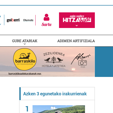
Sartu
GURE ATARIAK
ADIMEN ARTIFIZIALA
Azken 3 egunetako irakurrienak
1