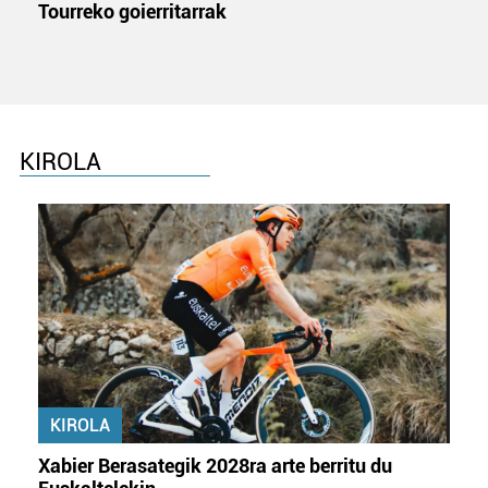
Tourreko goierritarrak
KIROLA
KIROLA
Xabier Berasategik 2028ra arte berritu du