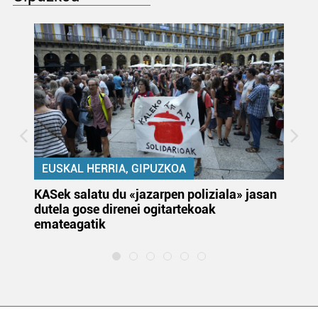
EUSKAL HERRIA, GIPUZKOA
KASek salatu du «jazarpen poliziala» jasan
Pa
dutela gose direnei ogitartekoak
da
emateagatik
«s