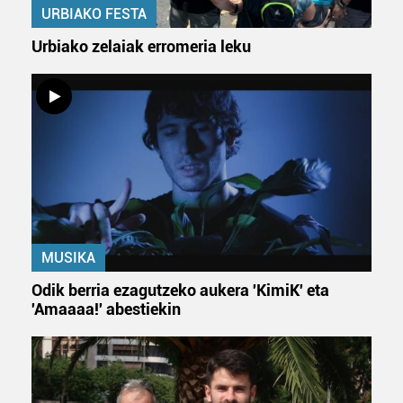
URBIAKO FESTA
Urbiako zelaiak erromeria leku
MUSIKA
Odik berria ezagutzeko aukera 'KimiK' eta
'Amaaaa!' abestiekin