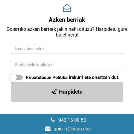
Azken berriak
Goierriko azken berriak jakin nahi dituzu? Harpidetu gure
buletinera!
Pribatutasun Politika
irakurri eta onartzen dut.
Harpidetu
943 16 00 56
goierri@hitza.eus