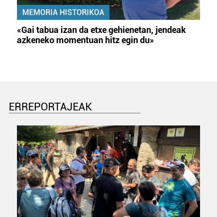
MEMORIA HISTORIKOA
«Gai tabua izan da etxe gehienetan, jendeak
azkeneko momentuan hitz egin du»
ERREPORTAJEAK