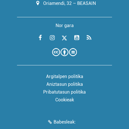
Oriamendi, 32 – BEASAIN
Nor gara
Argitalpen politika
Aniztasun politika
Pribatutasun politika
Cookieak
Babesleak: