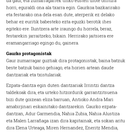
da gaur, eta zumarragarrek tinko eusten diote ohitura
horri, eguraldi ona ala txarra egin. Gaurkoa bazkarirako
eta festarako ona dela esan dute, aterperik ez delako
behar ez euritik babesteko ezta eguzki berotik ihes
egiteko ere. Iluntzera arte iraungo du horrela, beraz,
festarekin jarraitzeko, bikain. Herrirako jaitsiera ere
eramangarriago egingo du, gainera.
Gaurko protagonistak
Gaur zumarragar guztiak dira protagonistak, baina batzuk
beste batzuk baino gehiago, eta horien artean daude
dantzariak eta txistulariak.
Ezpata-dantza egin duten dantzariak Irrintzi dantza
taldekoak dira, eta urteko hitzordurik garrantzitsuena
bizi dute goizean eliza barruan, Antioko Andra Mari
amabirjinari eskainitako dantzarekin. Gaurko ezpata-
dantzan, Adur Garmendia, Nahia Zubia, Nahia Alustiza
eta Malen Larrañaga izan dira kapitainak, eta sokan aritu
dira Elena Urteaga, Miren Hernandez, Eneritz Mendia,