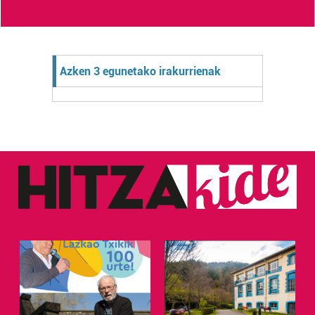
Azken 3 egunetako irakurrienak