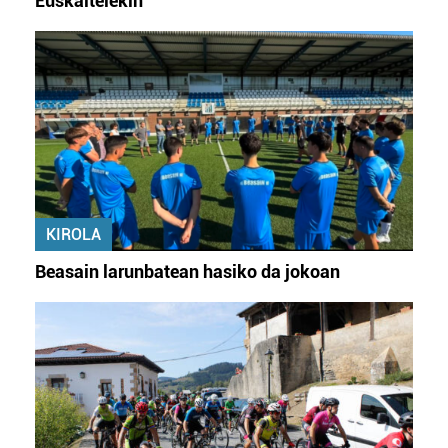
Euskaltelekin
KIROLA
Beasain larunbatean hasiko da jokoan