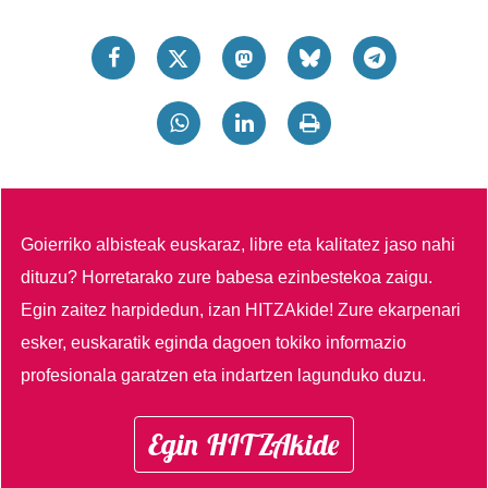
Goierriko albisteak euskaraz, libre eta kalitatez jaso nahi
dituzu?
Horretarako zure babesa ezinbestekoa zaigu.
Egin zaitez harpidedun, izan HITZAkide!
Zure ekarpenari
esker, euskaratik eginda dagoen tokiko informazio
profesionala garatzen eta indartzen lagunduko duzu.
Egin HITZAkide