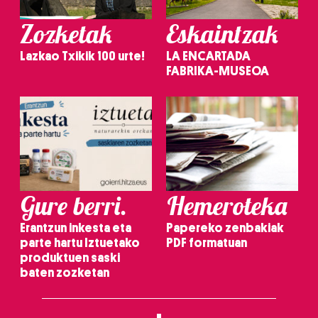
Zozketak
Eskaintzak
Lazkao Txikik 100 urte!
LA ENCARTADA
FABRIKA-MUSEOA
Gure berri.
Hemeroteka
Erantzun inkesta eta
Papereko zenbakiak
parte hartu Iztuetako
PDF formatuan
produktuen saski
baten zozketan