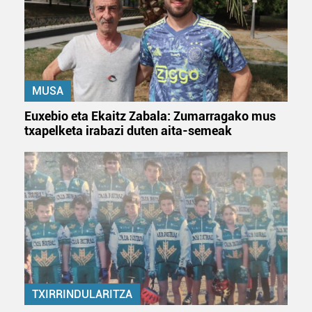
MUSA
Euxebio eta Ekaitz Zabala: Zumarragako mus
txapelketa irabazi duten aita-semeak
TXIRRINDULARITZA