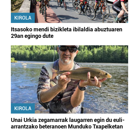
KIROLA
Itsasoko mendi bizikleta ibilaldia abuztuaren
29an egingo dute
KIROLA
Unai Urkia zegamarrak laugarren egin du euli-
arrantzako beteranoen Munduko Txapelketan