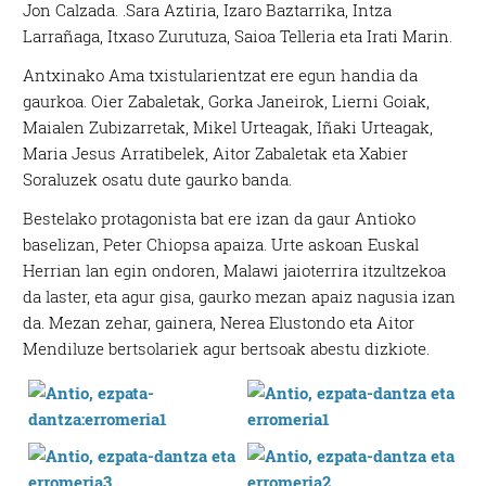
Jon Calzada. .Sara Aztiria, Izaro Baztarrika, Intza
Larrañaga, Itxaso Zurutuza, Saioa Telleria eta Irati Marin.
Antxinako Ama txistularientzat ere egun handia da
gaurkoa. Oier Zabaletak, Gorka Janeirok, Lierni Goiak,
Maialen Zubizarretak, Mikel Urteagak, Iñaki Urteagak,
Maria Jesus Arratibelek, Aitor Zabaletak eta Xabier
Soraluzek osatu dute gaurko banda.
Bestelako protagonista bat ere izan da gaur Antioko
baselizan, Peter Chiopsa apaiza. Urte askoan Euskal
Herrian lan egin ondoren, Malawi jaioterrira itzultzekoa
da laster, eta agur gisa, gaurko mezan apaiz nagusia izan
da. Mezan zehar, gainera, Nerea Elustondo eta Aitor
Mendiluze bertsolariek agur bertsoak abestu dizkiote.