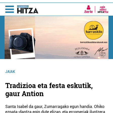
Sartu
JAIAK
Tradizioa eta festa eskutik,
gaur Antion
Santa Isabel da gaur, Zumarragako egun handia. Ohiko
ezpata-dantza egin dute elizan, eta erromeriak iluntzera