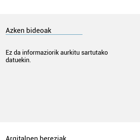
Azken bideoak
Ez da informaziorik aurkitu sartutako
datuekin.
Argitalpen bereziak