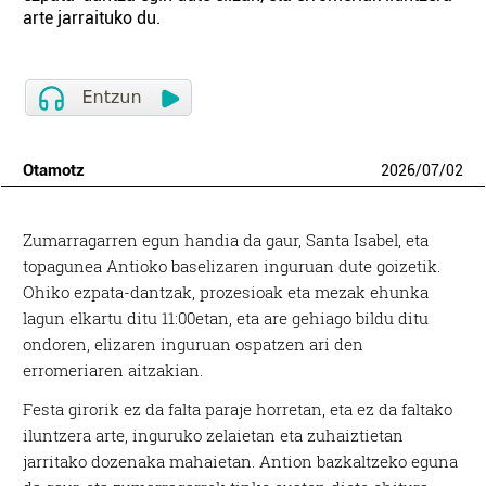
arte jarraituko du.
Otamotz
2026
/
07
/
02
Zumarragarren egun handia da gaur, Santa Isabel, eta
topagunea Antioko baselizaren inguruan dute goizetik.
Ohiko ezpata-dantzak, prozesioak eta mezak ehunka
lagun elkartu ditu 11:00etan, eta are gehiago bildu ditu
ondoren, elizaren inguruan ospatzen ari den
erromeriaren aitzakian.
Festa girorik ez da falta paraje horretan, eta ez da faltako
iluntzera arte, inguruko zelaietan eta zuhaiztietan
jarritako dozenaka mahaietan. Antion bazkaltzeko eguna