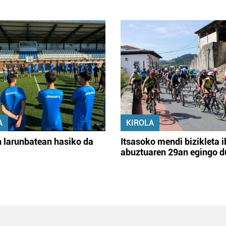
A
KIROLA
 larunbatean hasiko da
Itsasoko mendi bizikleta i
abuztuaren 29an egingo d