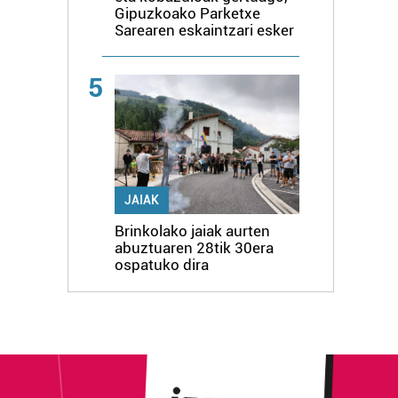
Gipuzkoako Parketxe
Sarearen eskaintzari esker
5
JAIAK
Brinkolako jaiak aurten
abuztuaren 28tik 30era
ospatuko dira