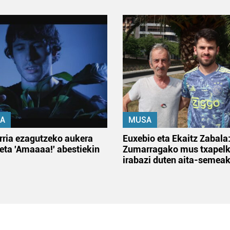
A
MUSA
rria ezagutzeko aukera
Euxebio eta Ekaitz Zabala
 eta 'Amaaaa!' abestiekin
Zumarragako mus txapelk
irabazi duten aita-semea