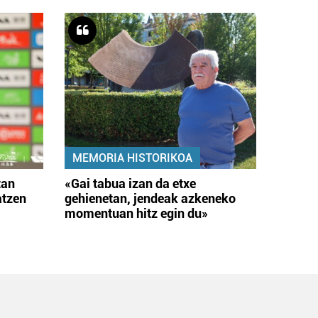
MEMORIA HISTORIKOA
tan
«Gai tabua izan da etxe
atzen
gehienetan, jendeak azkeneko
momentuan hitz egin du»