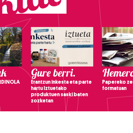
ak
Gure berri.
Hemero
RDINOLA
Erantzun inkesta eta parte
Papereko ze
hartu Iztuetako
formatuan
produktuen saski baten
zozketan