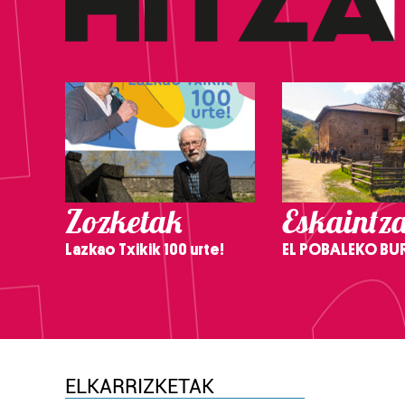
Zozketak
Eskaintz
Lazkao Txikik 100 urte!
EL POBALEKO BU
ELKARRIZKETAK