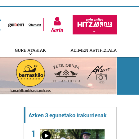
Sartu
GURE ATARIAK
ADIMEN ARTIFIZIALA
Azken 3 egunetako irakurrienak
1