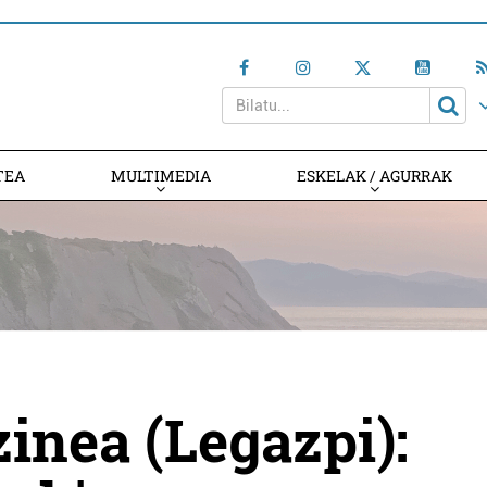
TEA
MULTIMEDIA
ESKELAK / AGURRAK
inea (Legazpi):