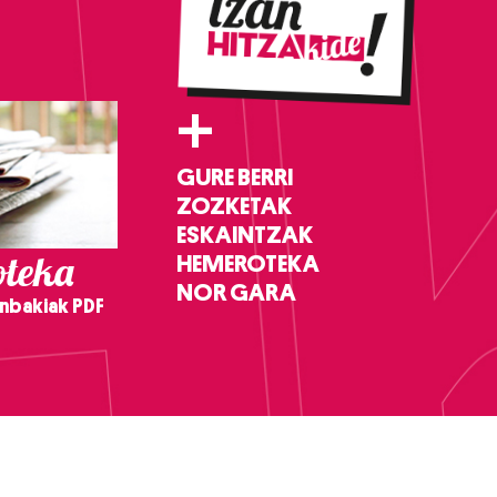
+
GURE BERRI
ZOZKETAK
ESKAINTZAK
teka
HEMEROTEKA
NOR GARA
nbakiak PDF