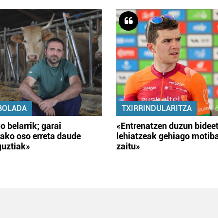
BOLADA
TXIRRINDULARITZA
o belarrik; garai
«Entrenatzen duzun bidee
ako oso erreta daude
lehiatzeak gehiago motib
guztiak»
zaitu»