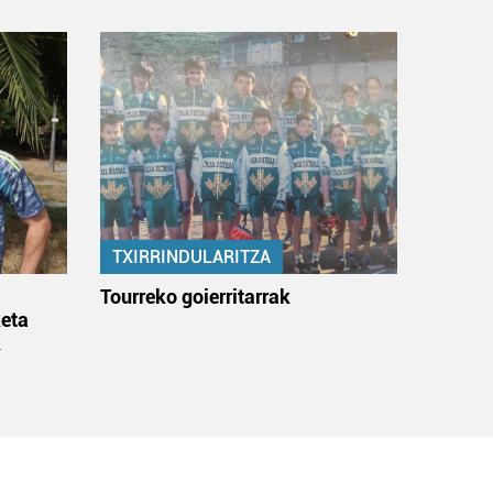
TXIRRINDULARITZA
:
Tourreko goierritarrak
eta
k