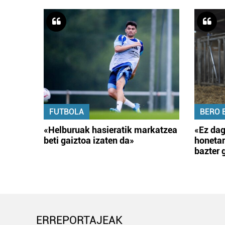
FUTBOLA
BERO 
«Helburuak hasieratik markatzea
«Ez dag
beti gaiztoa izaten da»
honetar
bazter 
ERREPORTAJEAK