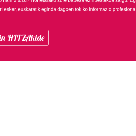
so nahi dituzu?
Horretarako zure babesa ezinbestekoa zaigu. Eg
i esker, euskaratik eginda dagoen tokiko informazio profesiona
in HITZAkide