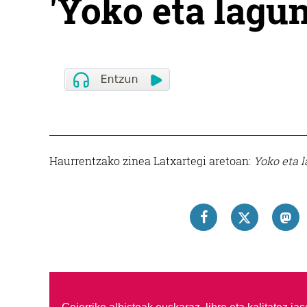
'Yoko eta lagu
Haurrentzako zinea Latxartegi aretoan:
Yoko eta 