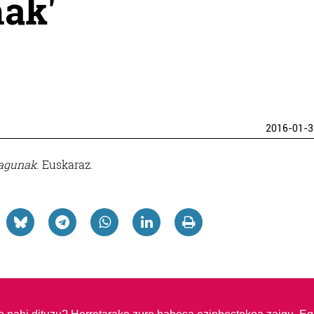
nak'
2016-01-3
lagunak.
Euskaraz.