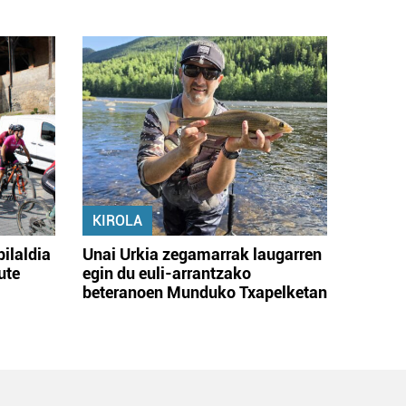
KIROLA
bilaldia
Unai Urkia zegamarrak laugarren
ute
egin du euli-arrantzako
beteranoen Munduko Txapelketan