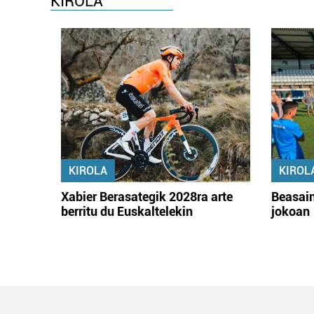
KIROLA
KIROLA
KIROL
Xabier Berasategik 2028ra arte
Beasain
berritu du Euskaltelekin
jokoan