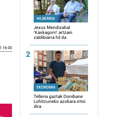
HILBERRIA
Jexux Mendizabal
'Kaxkagorri' artzain
zaldibiarra hil da
1 16:00
2
EKONOMIA
Telleria gaztak Donibane
Lohitzuneko azokara iritsi
dira