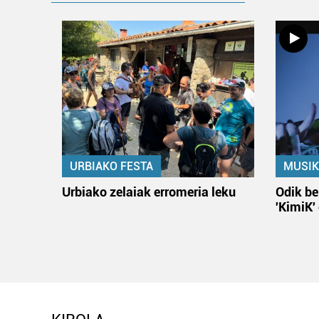
URBIAKO FESTA
MUSIK
Urbiako zelaiak erromeria leku
Odik be
'KimiK'