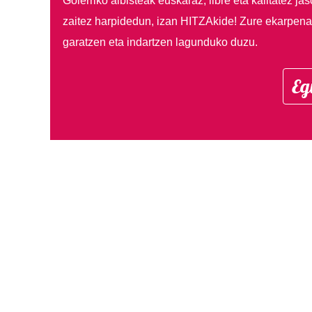
Goierriko albisteak euskaraz, libre eta kalitatez ja
zaitez harpidedun, izan HITZAkide!
Zure ekarpenar
garatzen eta indartzen lagunduko duzu.
Eg