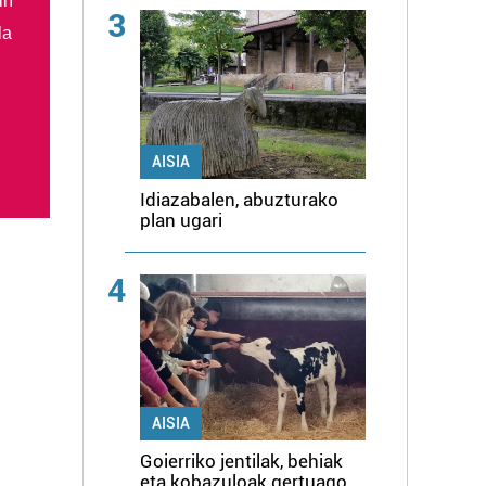
in
3
la
AISIA
Idiazabalen, abuzturako
plan ugari
4
AISIA
Goierriko jentilak, behiak
eta kobazuloak gertuago,