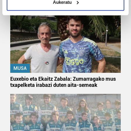
Aukeratu
Identify your device by actively scanning it for
specific characteristics (fingerprinting)
Find out more about how your personal data is processed
and set your preferences in the
details section
.
Guk eta gure bazkideek zure datu pertsonalak
prozesatzen ditugu, zure IP zenbakia, besteak beste,
teknologia erabiliz, cookieak adibidez, iragarki eta eduki
pertsonalizatuak eskaintzeko, iragarkiak eta edukia
neurtzeko, jendeari buruzko informazioa biltzeko eta
MUSA
produktuak garatzeko. Zure datuak nork eta zertarako
Euxebio eta Ekaitz Zabala: Zumarragako mus
erabiltzen dituen hauta dezakezu.
txapelketa irabazi duten aita-semeak
Bazkide batzuek ez dizute baimenik eskatzen, eta beren
interes komertzial legitimoetan babesten dira. Ikusi gure
bazkideen zerrenda, beren ustez zein helburutarako
duten interes legitimoa eta horren aurka nola egin
dezakezun ikusteko.