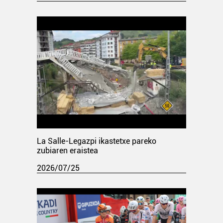
La Salle-Legazpi ikastetxe pareko
zubiaren eraistea
2026/07/25