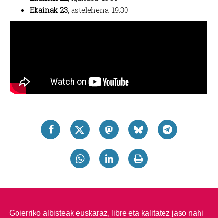
Ekainak 23
, astelehena: 19:30
Goierriko albisteak euskaraz, libre eta kalitatez jaso nahi