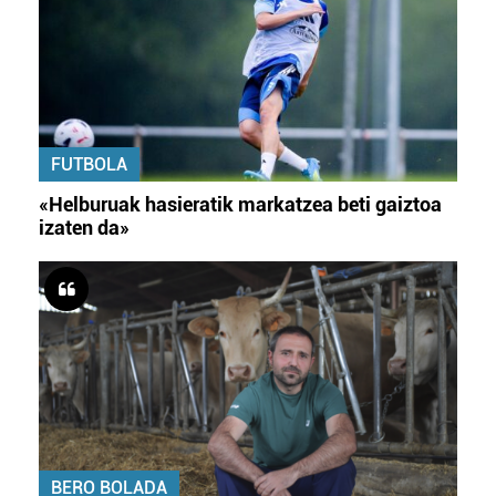
FUTBOLA
«Helburuak hasieratik markatzea beti gaiztoa
izaten da»
BERO BOLADA