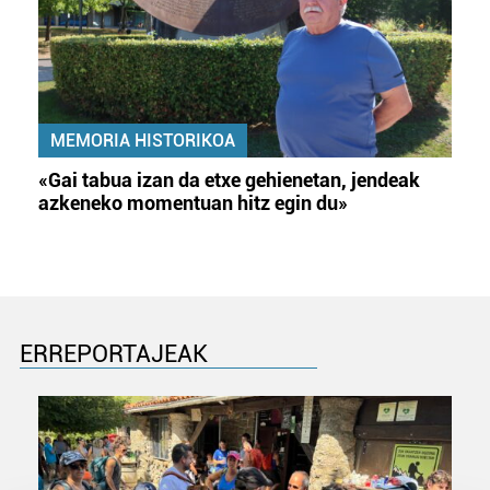
MEMORIA HISTORIKOA
«Gai tabua izan da etxe gehienetan, jendeak
azkeneko momentuan hitz egin du»
ERREPORTAJEAK