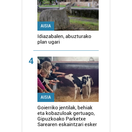
AISIA
Idiazabalen, abuzturako
plan ugari
4
AISIA
Goierriko jentilak, behiak
eta kobazuloak gertuago,
Gipuzkoako Parketxe
Sarearen eskaintzari esker