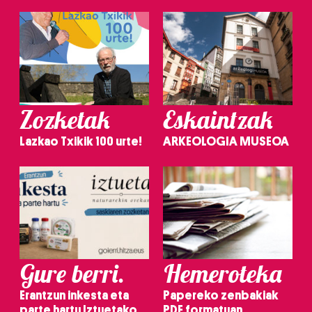
Zozketak
Eskaintzak
Lazkao Txikik 100 urte!
ARKEOLOGIA MUSEOA
Gure berri.
Hemeroteka
Erantzun inkesta eta
Papereko zenbakiak
parte hartu Iztuetako
PDF formatuan