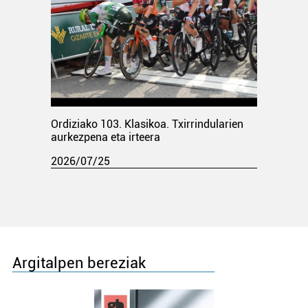
Ordiziako 103. Klasikoa. Txirrindularien
aurkezpena eta irteera
2026/07/25
Argitalpen bereziak