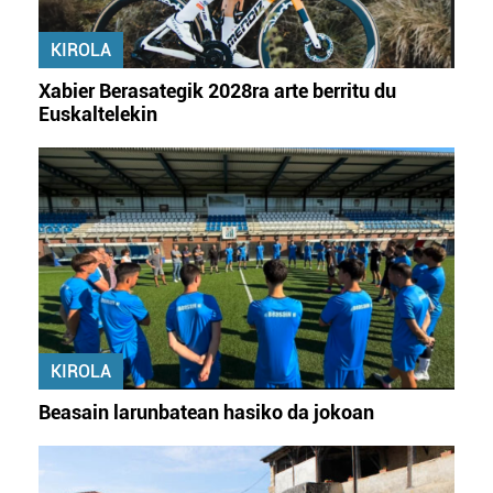
KIROLA
Xabier Berasategik 2028ra arte berritu du
Euskaltelekin
KIROLA
Beasain larunbatean hasiko da jokoan