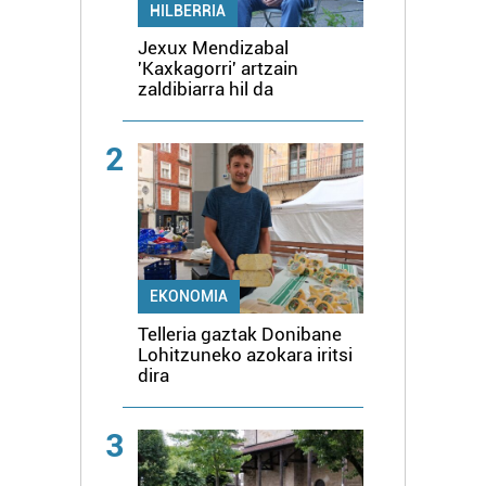
HILBERRIA
Jexux Mendizabal
'Kaxkagorri' artzain
zaldibiarra hil da
2
EKONOMIA
Telleria gaztak Donibane
Lohitzuneko azokara iritsi
dira
3