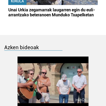
KIROLA
Unai Urkia zegamarrak laugarren egin du euli-
arrantzako beteranoen Munduko Txapelketan
Azken bideoak