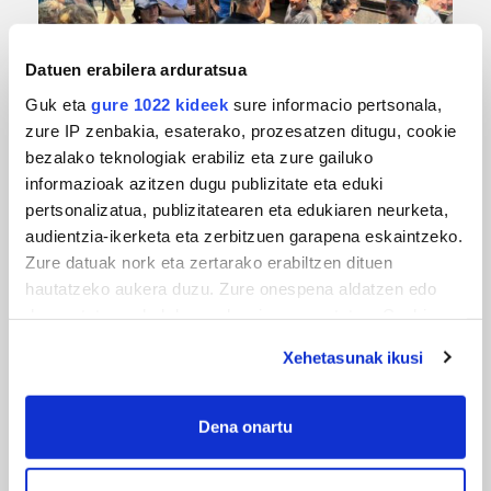
Datuen erabilera arduratsua
Guk eta
gure 1022 kideek
sure informacio pertsonala,
URBIAKO FESTA
zure IP zenbakia, esaterako, prozesatzen ditugu, cookie
bezalako teknologiak erabiliz eta zure gailuko
Urbiako zelaiak erromeria leku
informazioak azitzen dugu publizitate eta eduki
pertsonalizatua, publizitatearen eta edukiaren neurketa,
audientzia-ikerketa eta zerbitzuen garapena eskaintzeko.
Zure datuak nork eta zertarako erabiltzen dituen
hautatzeko aukera duzu. Zure onespena aldatzen edo
deuseztatzen ahal duzu edozein momentutan, Cookie
deklaraziotik edo Privacy triggerean klikatuz.
Xehetasunak ikusi
If you allow, we would also like to:
Collect information about your geographical
MUSIKA
Dena onartu
location which can be accurate to within several
Odik berria ezagutzeko aukera 'KimiK' eta
meters
'Amaaaa!' abestiekin