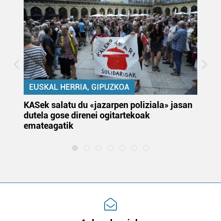
EUSKAL HERRIA, GIPUZKOA
KASek salatu du «jazarpen poliziala» jasan
Pa
dutela gose direnei ogitartekoak
da
emateagatik
«s