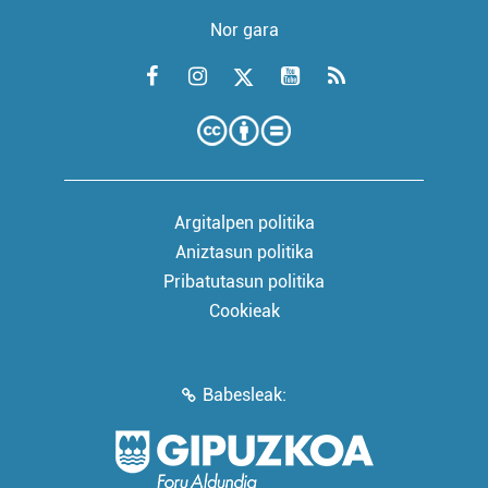
Nor gara
Argitalpen politika
Aniztasun politika
Pribatutasun politika
Cookieak
Babesleak: