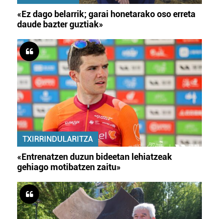
«Ez dago belarrik; garai honetarako oso erreta
daude bazter guztiak»
TXIRRINDULARITZA
«Entrenatzen duzun bideetan lehiatzeak
gehiago motibatzen zaitu»