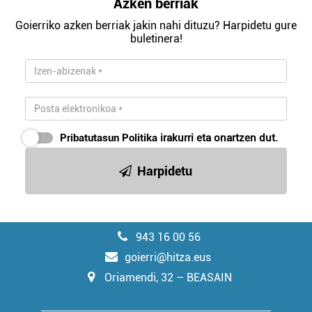
Azken berriak
Goierriko azken berriak jakin nahi dituzu? Harpidetu gure
buletinera!
Pribatutasun Politika
irakurri eta onartzen dut.
Harpidetu
943 16 00 56
goierri@hitza.eus
Oriamendi, 32 – BEASAIN