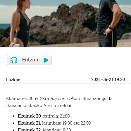
Lazkao
2025-06-21 19:30
Ekainaren 20tik 23ra
Bajo un volcan
filma izango da
ikusgai Lazkaoko Areria aretoan.
Ekainak 20
, ostirala: 21:00
Ekainak 21
, larunbata 19:30 eta 22:00
Ekainak 22
, igandea: 19:30