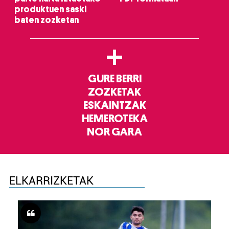
produktuen saski
baten zozketan
+
GURE BERRI
ZOZKETAK
ESKAINTZAK
HEMEROTEKA
NOR GARA
ELKARRIZKETAK