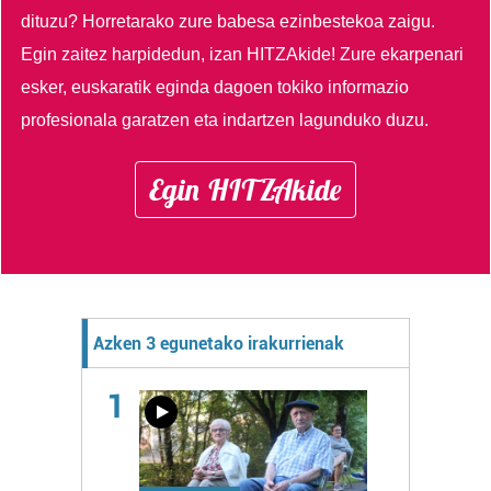
dituzu?
Horretarako zure babesa ezinbestekoa zaigu.
Egin zaitez harpidedun, izan HITZAkide!
Zure ekarpenari
esker, euskaratik eginda dagoen tokiko informazio
profesionala garatzen eta indartzen lagunduko duzu.
Egin HITZAkide
Azken 3 egunetako irakurrienak
1