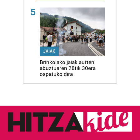
5
JAIAK
Brinkolako jaiak aurten
abuztuaren 28tik 30era
ospatuko dira