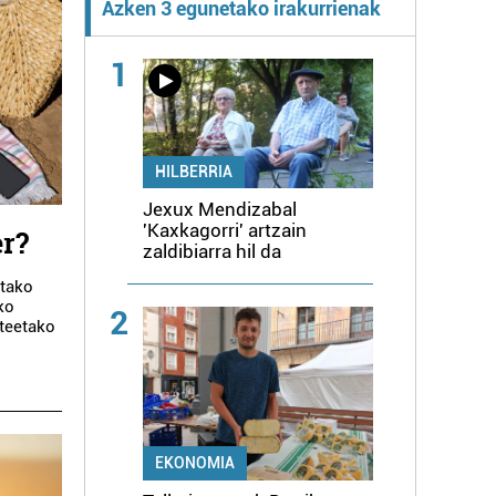
Azken 3 egunetako irakurrienak
1
HILBERRIA
Jexux Mendizabal
'Kaxkagorri' artzain
er?
zaldibiarra hil da
utako
ako
2
steetako
EKONOMIA