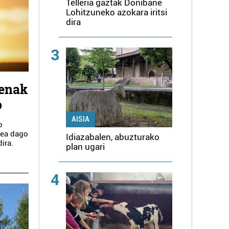
Telleria gaztak Donibane
Lohitzuneko azokara iritsi
dira
3
nenak
o
AISIA
o
epea dago
Idiazabalen, abuzturako
ira.
plan ugari
4