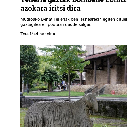
azokara iritsi dira
Mutiloako Beñat Telleriak behi esnearekin egiten ditue
gaztagilearen postuan daude salgai.
Tere Madinabeitia