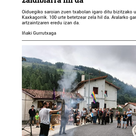
Oiduegiko saroian zuen txabolan igaro ditu bizitzako u
Kaxkagorrik. 100 urte betetzear zela hil da. Aralarko ga
artzaintzaren eredu izan da.
Iñaki Gurrutxaga