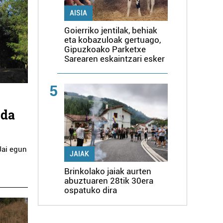
AISIA
Goierriko jentilak, behiak
eta kobazuloak gertuago,
Gipuzkoako Parketxe
Sarearen eskaintzari esker
5
 da
Jai egun
JAIAK
Brinkolako jaiak aurten
abuztuaren 28tik 30era
ospatuko dira