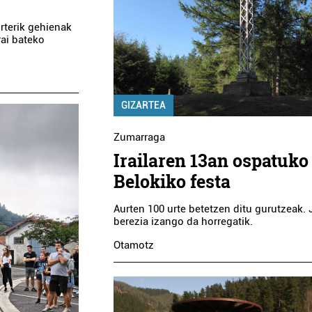
rterik gehienak
rai bateko
GIZARTEA
Zumarraga
Irailaren 13an ospatuko
Belokiko festa
Aurten 100 urte betetzen ditu gurutzeak. 
berezia izango da horregatik.
Otamotz