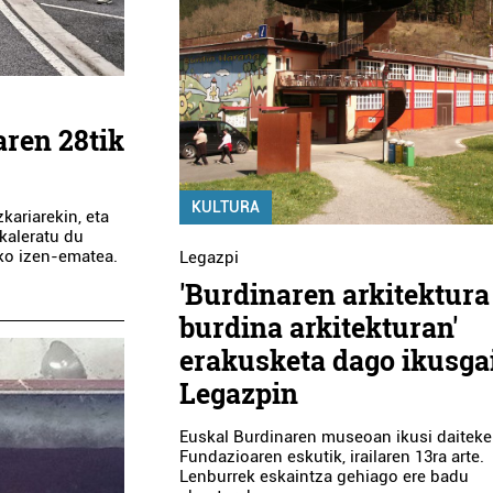
aren 28tik
KULTURA
kariarekin, eta
 kaleratu du
ako izen-ematea.
Legazpi
'Burdinaren arkitektura
burdina arkitekturan'
erakusketa dago ikusga
Legazpin
Euskal Burdinaren museoan ikusi daitek
Fundazioaren eskutik, irailaren 13ra arte.
Lenburrek eskaintza gehiago ere badu