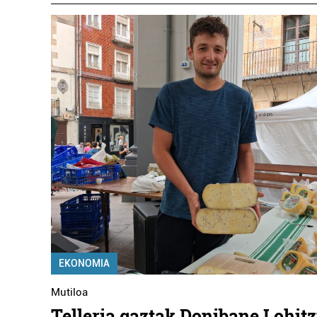
EKONOMIA
Mutiloa
Telleria gaztak Donibane Lohit