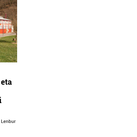
 eta
i
e Lenbur