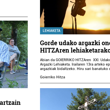
LEHIAKETA
Gorde udako argazki o
HITZAren lehiaketarak
Abian da GOIERRIKO HITZAren XXI. Udak
Argazki Lehiaketa. Irailaren 13ra arteko 
argazkiak bidaltzeko. Hiru sari banatuko d
Goierriko Hitza
artzain