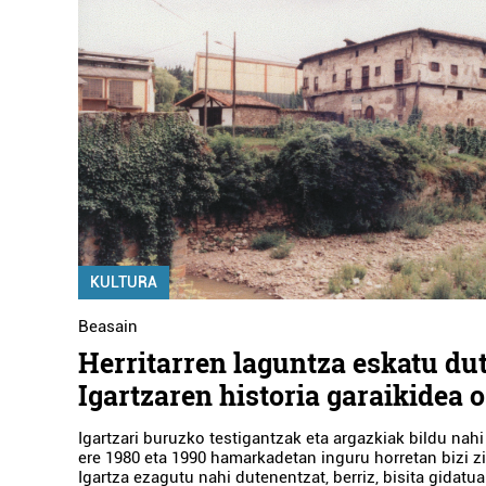
KULTURA
Beasain
Herritarren laguntza eskatu du
Igartzaren historia garaikidea 
Igartzari buruzko testigantzak eta argazkiak bildu nahi
ere 1980 eta 1990 hamarkadetan inguru horretan bizi z
Igartza ezagutu nahi dutenentzat, berriz, bisita gidatu