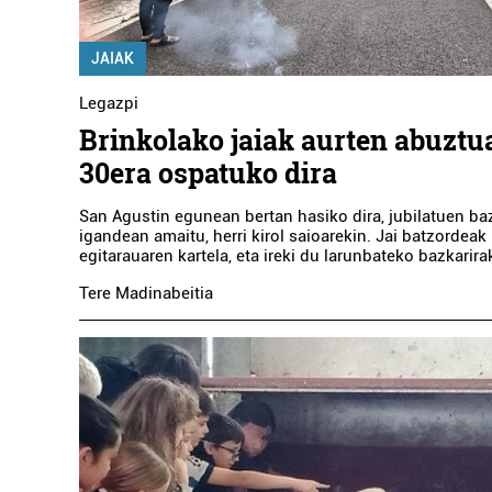
JAIAK
Legazpi
Brinkolako jaiak aurten abuztu
30era ospatuko dira
San Agustin egunean bertan hasiko dira, jubilatuen baz
igandean amaitu, herri kirol saioarekin. Jai batzordeak
egitarauaren kartela, eta ireki du larunbateko bazkarir
Tere Madinabeitia