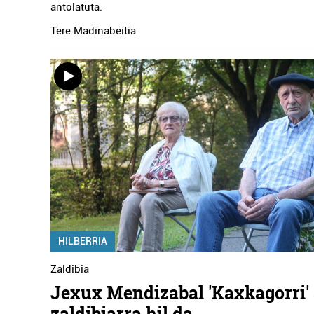
antolatuta.
Tere Madinabeitia
HILBERRIA
Zaldibia
Jexux Mendizabal 'Kaxkagorri' 
zaldibiarra hil da