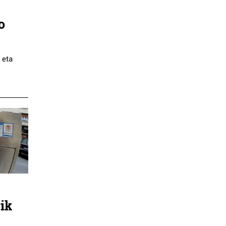
o
 eta
ik