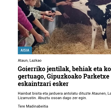
AISIA
Ataun
,
Lazkao
Goierriko jentilak, behiak eta 
gertuago, Gipuzkoako Parketxe
eskaintzari esker
Hainbat bisita eta jarduera antolatu dituzte Ataunen, 
Lizarrustin. Abuztu osoan dago zer egin.
Tere Madinabeitia