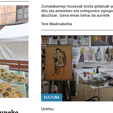
Zumalakarregi museoak bisita gidatuak a
ditu eta asteartero eta ostegunero egingo 
abuztuan. Izena eman behar da aurretik.
Tere Madinabeitia
KULTURA
Urretxu
zuneko