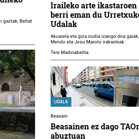
Iraileko arte ikastaroen
berri eman du Urretxuk
n gaztak, Beñat
Udalak
Akuarela eta giza irudia izango dira gaiak,
Mendo eta Josu Maroto irakasleak.
Tere Madinabeitia
UDALA
Beasain
Beasainen ez dago TAOr
abuztuan