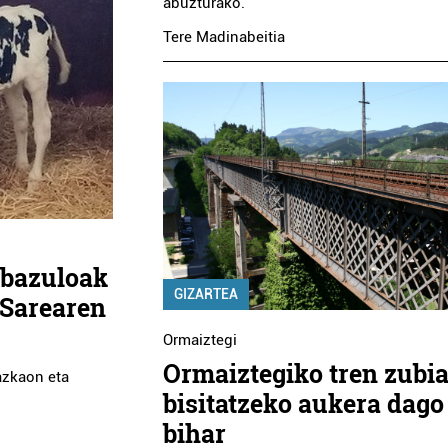
abuzturako.
Tere Madinabeitia
kobazuloak
GIZARTEA
 Sarearen
Ormaiztegi
Ormaiztegiko tren zubi
Lazkaon eta
bisitatzeko aukera dago
bihar