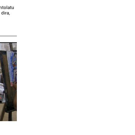
ntolatu
dira,