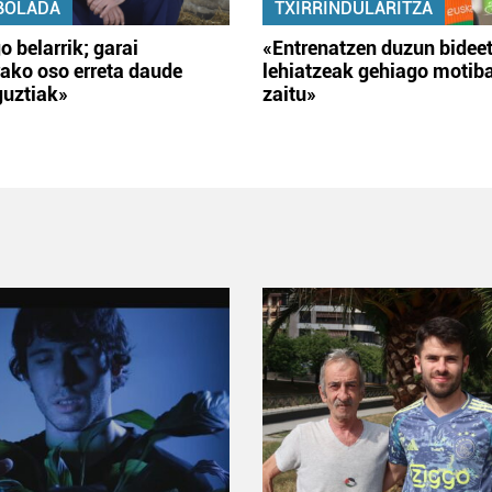
BOLADA
TXIRRINDULARITZA
o belarrik; garai
«Entrenatzen duzun bidee
ako oso erreta daude
lehiatzeak gehiago motib
guztiak»
zaitu»