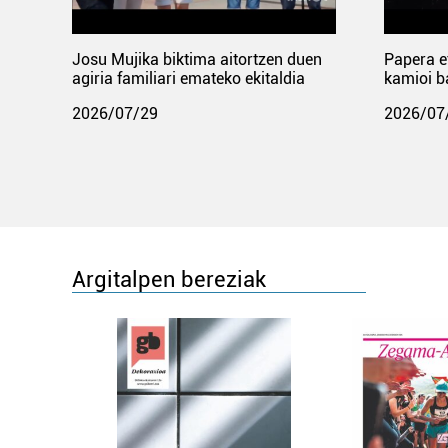
Josu Mujika biktima aitortzen duen
Papera e
agiria familiari emateko ekitaldia
kamioi b
2026/07/29
2026/07
Argitalpen bereziak