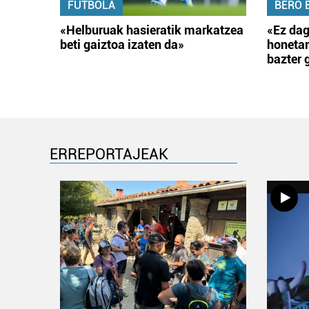
FUTBOLA
BERO 
«Helburuak hasieratik markatzea
«Ez dag
beti gaiztoa izaten da»
honetar
bazter 
ERREPORTAJEAK