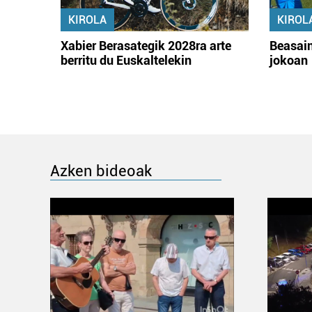
KIROLA
KIROL
Xabier Berasategik 2028ra arte
Beasain
berritu du Euskaltelekin
jokoan
Azken bideoak