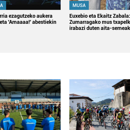
A
MUSA
rria ezagutzeko aukera
Euxebio eta Ekaitz Zabala
 eta 'Amaaaa!' abestiekin
Zumarragako mus txapelk
irabazi duten aita-semea