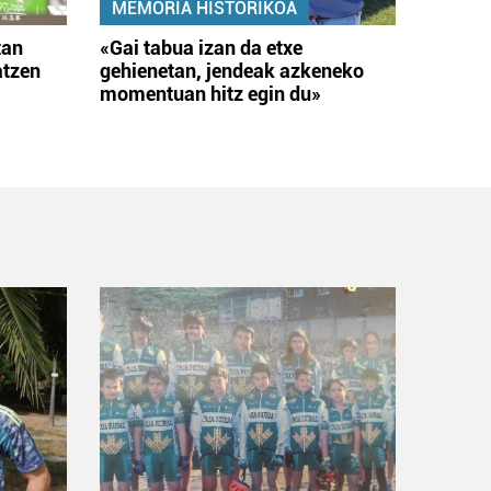
MEMORIA HISTORIKOA
tan
«Gai tabua izan da etxe
atzen
gehienetan, jendeak azkeneko
momentuan hitz egin du»