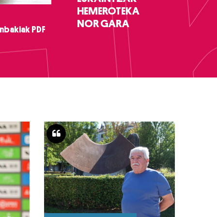
HEMEROTEKA
NOR GARA
nbakiak PDF