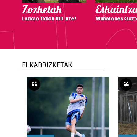
Zozketak
Eskaintz
Lazkao Txikik 100 urte!
Muñatones Gazt
ELKARRIZKETAK