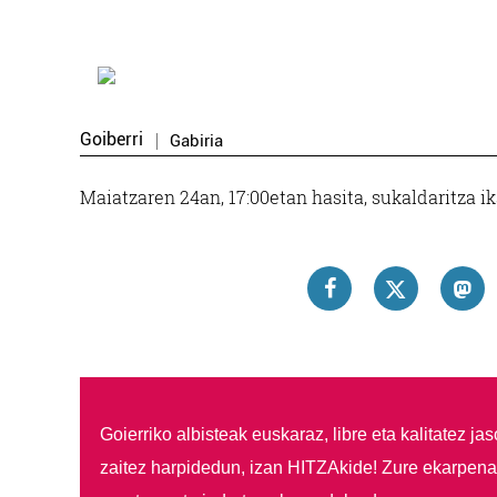
Goiberri
Gabiria
Maiatzaren 24an, 17:00etan hasita, sukaldaritza i
Goierriko albisteak euskaraz, libre eta kalitatez ja
zaitez harpidedun, izan HITZAkide!
Zure ekarpenar