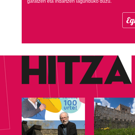
garatzen eta indartzen lagunduko duzu.
Eg