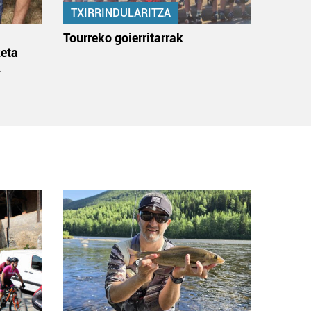
TXIRRINDULARITZA
:
Tourreko goierritarrak
eta
k