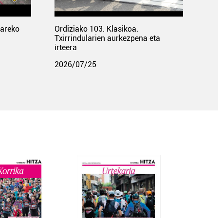
pareko
Ordiziako 103. Klasikoa.
Txirrindularien aurkezpena eta
irteera
2026/07/25