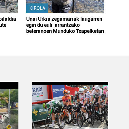
KIROLA
bilaldia
Unai Urkia zegamarrak laugarren
ute
egin du euli-arrantzako
beteranoen Munduko Txapelketan