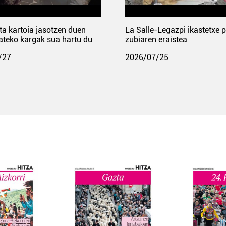
ta kartoia jasotzen duen
La Salle-Legazpi ikastetxe 
ateko kargak sua hartu du
zubiaren eraistea
/27
2026/07/25