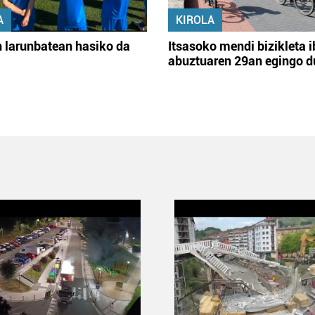
A
KIROLA
 larunbatean hasiko da
Itsasoko mendi bizikleta i
abuztuaren 29an egingo d