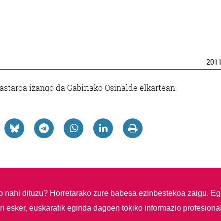
201
kastaroa izango da Gabiriako Osinalde elkartean.
so nahi dituzu?
Horretarako zure babesa ezinbestekoa zaigu. Eg
i esker, euskaratik eginda dagoen tokiko informazio profesiona