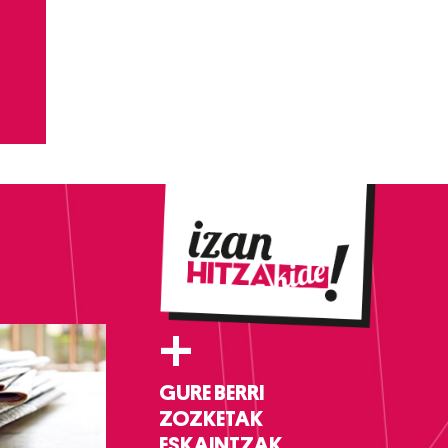
+
GURE BERRI
ZOZKETAK
ESKAINTZAK