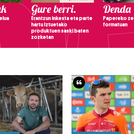
ak
Gure berri.
Denda
elua
Erantzun inkesta eta parte
Papereko ze
hartu Iztuetako
formatuan
produktuen saski baten
zozketan