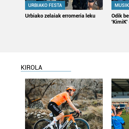
URBIAKO FESTA
MUSIK
Urbiako zelaiak erromeria leku
Odik be
'KimiK'
KIROLA