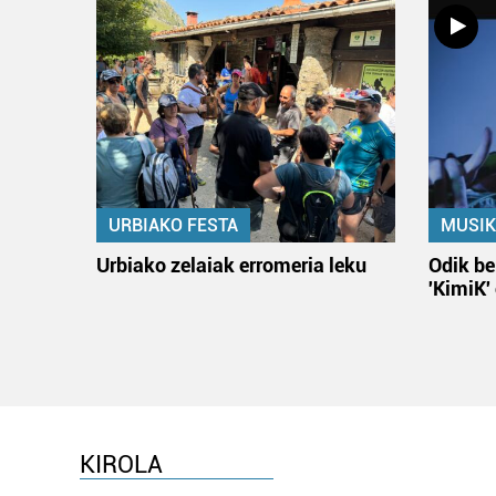
URBIAKO FESTA
MUSIK
Urbiako zelaiak erromeria leku
Odik be
'KimiK'
KIROLA