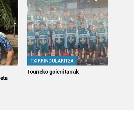
TXIRRINDULARITZA
:
Tourreko goierritarrak
eta
k