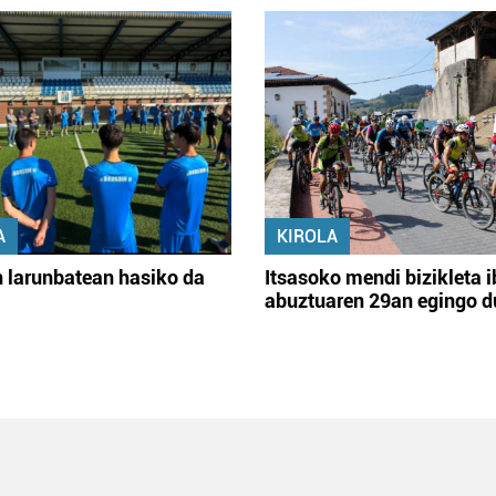
A
KIROLA
 larunbatean hasiko da
Itsasoko mendi bizikleta i
abuztuaren 29an egingo d