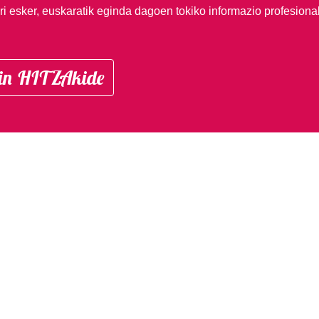
i esker, euskaratik eginda dagoen tokiko informazio profesiona
in HITZAkide