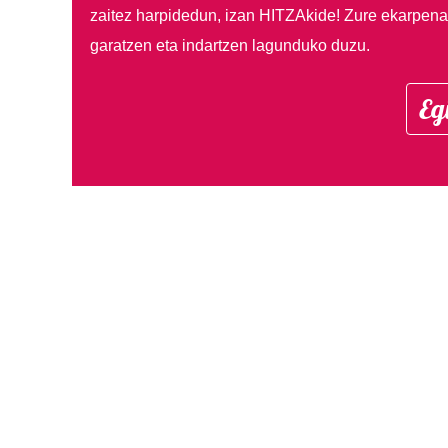
zaitez harpidedun, izan HITZAkide!
Zure ekarpenar
garatzen eta indartzen lagunduko duzu.
Eg