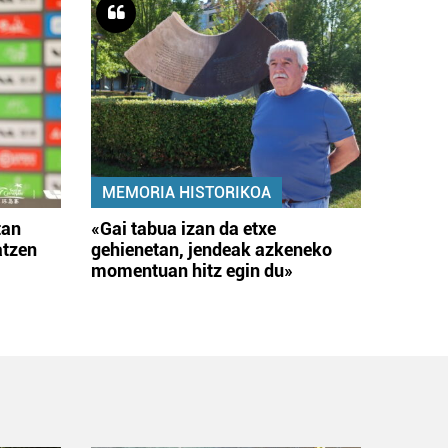
MEMORIA HISTORIKOA
tan
«Gai tabua izan da etxe
atzen
gehienetan, jendeak azkeneko
momentuan hitz egin du»