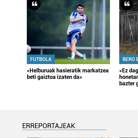
FUTBOLA
BERO 
«Helburuak hasieratik markatzea
«Ez dag
beti gaiztoa izaten da»
honetar
bazter 
ERREPORTAJEAK