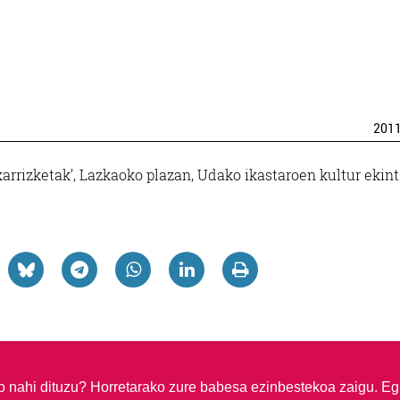
201
karrizketak’, Lazkaoko plazan, Udako ikastaroen kultur ekin
so nahi dituzu?
Horretarako zure babesa ezinbestekoa zaigu. Eg