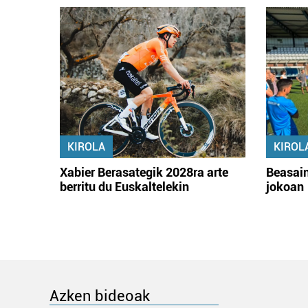
KIROLA
KIROL
Xabier Berasategik 2028ra arte
Beasain
berritu du Euskaltelekin
jokoan
Azken bideoak