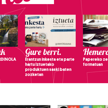
ak
Gure berri.
Hemero
RDINOLA
Erantzun inkesta eta parte
Papereko ze
hartu Iztuetako
formatuan
produktuen saski baten
zozketan