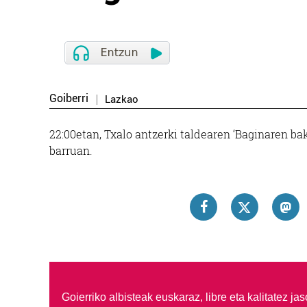
Goiberri
Lazkao
22:00etan, Txalo antzerki taldearen ‘Baginaren ba
barruan.
Goierriko albisteak euskaraz, libre eta kalitatez ja