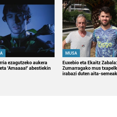
A
MUSA
rria ezagutzeko aukera
Euxebio eta Ekaitz Zabala
 eta 'Amaaaa!' abestiekin
Zumarragako mus txapelk
irabazi duten aita-semea