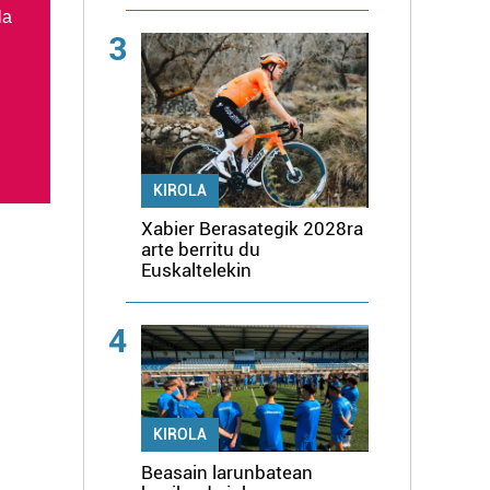
la
3
KIROLA
Xabier Berasategik 2028ra
arte berritu du
Euskaltelekin
4
KIROLA
Beasain larunbatean