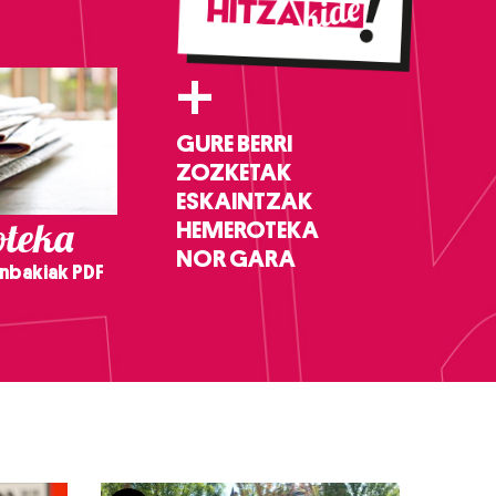
+
GURE BERRI
ZOZKETAK
ESKAINTZAK
teka
HEMEROTEKA
NOR GARA
nbakiak PDF