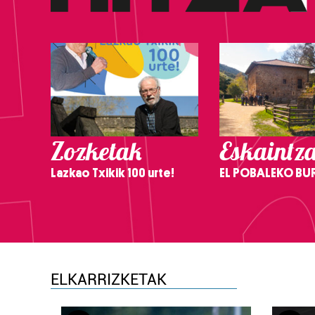
Zozketak
Eskaintz
Lazkao Txikik 100 urte!
EL POBALEKO BU
ELKARRIZKETAK