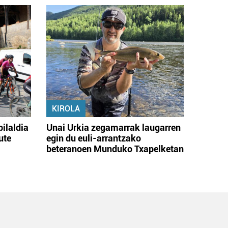
KIROLA
bilaldia
Unai Urkia zegamarrak laugarren
ute
egin du euli-arrantzako
beteranoen Munduko Txapelketan