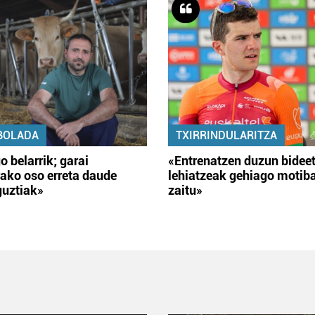
BOLADA
TXIRRINDULARITZA
o belarrik; garai
«Entrenatzen duzun bidee
ako oso erreta daude
lehiatzeak gehiago motib
guztiak»
zaitu»