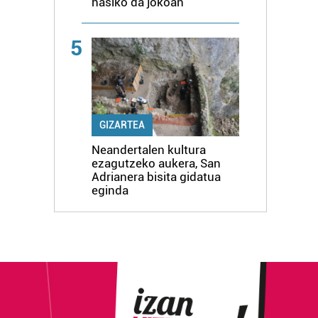
hasiko da jokoan
5
GIZARTEA
Neandertalen kultura
ezagutzeko aukera, San
Adrianera bisita gidatua
eginda