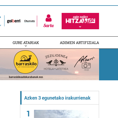
Sartu
GURE ATARIAK
ADIMEN ARTIFIZIALA
Azken 3 egunetako irakurrienak
1