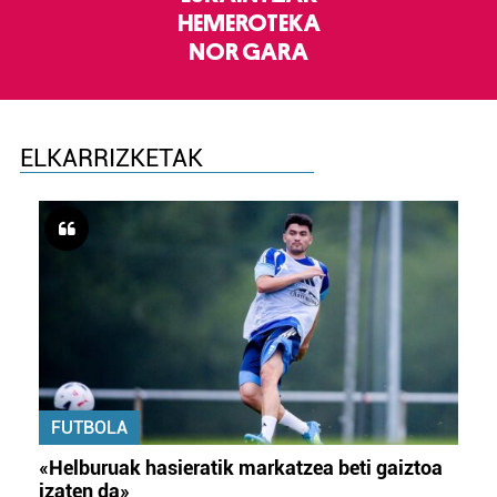
HEMEROTEKA
NOR GARA
ELKARRIZKETAK
FUTBOLA
«Helburuak hasieratik markatzea beti gaiztoa
izaten da»