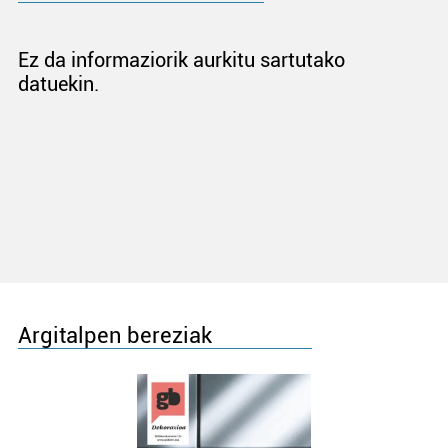
Ez da informaziorik aurkitu sartutako
datuekin.
Argitalpen bereziak