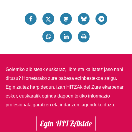
Goierriko albisteak euskaraz, libre eta kalitatez jaso nahi
dituzu?
Horretarako zure babesa ezinbestekoa zaigu.
Egin zaitez harpidedun, izan HITZAkide!
Zure ekarpenari
esker, euskaratik eginda dagoen tokiko informazio
profesionala garatzen eta indartzen lagunduko duzu.
Egin HITZAkide