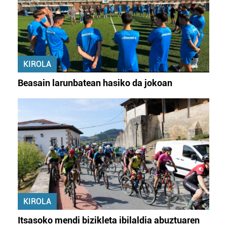
KIROLA
Beasain larunbatean hasiko da jokoan
KIROLA
Itsasoko mendi bizikleta ibilaldia abuztuaren