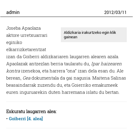
admin
2012
/
03
/
11
Joseba Apaolaza
Aldizkaria irakurtzeko egin klik
aktore urretxuarrari
gainean
eginiko
elkarrizketarentzat
izan da Goiberri aldizkariaren laugarren alearen azala.
Apaolazak antzezlan berria taularatu du,
Ipar haizearen
kontra
izenekoa, eta harrera “ona” izan dela esan du. Ale
berean,
Gea
dokumentala da gai nagusia. Maitena Salinas
beasaindarrak zuzendu du, eta Goierriko emakumeek
euren inguruarekin duten harremana islatu du bertan.
Eskuratu laugarren alea:
•
Goiberri [4. alea]