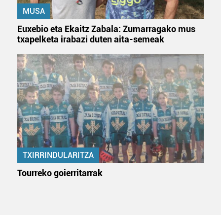
MUSA
Euxebio eta Ekaitz Zabala: Zumarragako mus
txapelketa irabazi duten aita-semeak
TXIRRINDULARITZA
Tourreko goierritarrak