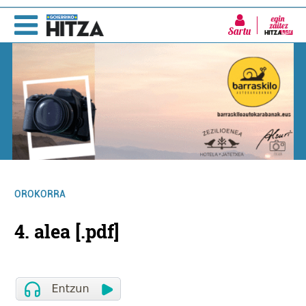
Sartu
OROKORRA
4. alea [.pdf]