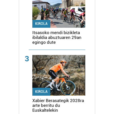
KIROLA
Itsasoko mendi bizikleta
ibilaldia abuztuaren 29an
egingo dute
3
KIROLA
Xabier Berasategik 2028ra
arte berritu du
Euskaltelekin