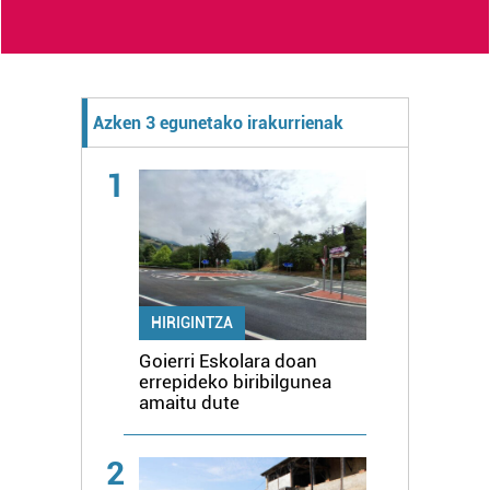
Azken 3 egunetako irakurrienak
1
HIRIGINTZA
Goierri Eskolara doan
errepideko biribilgunea
amaitu dute
2