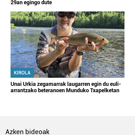
29an egingo dute
KIROLA
Unai Urkia zegamarrak laugarren egin du euli-
arrantzako beteranoen Munduko Txapelketan
Azken bideoak