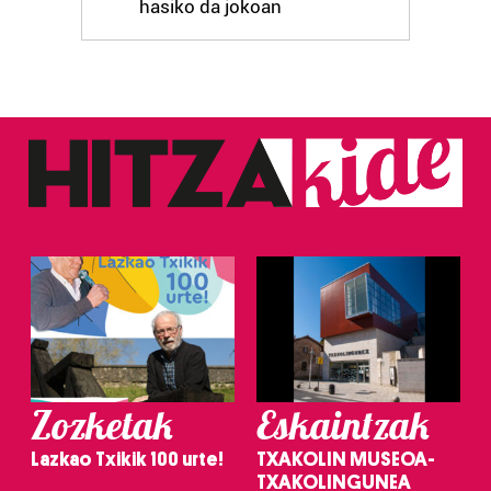
hasiko da jokoan
Zozketak
Eskaintzak
Lazkao Txikik 100 urte!
TXAKOLIN MUSEOA-
TXAKOLINGUNEA