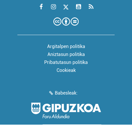
Argitalpen politika
Aniztasun politika
Pribatutasun politika
Cookieak
Babesleak: