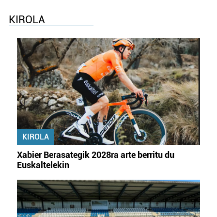
KIROLA
KIROLA
Xabier Berasategik 2028ra arte berritu du
Euskaltelekin