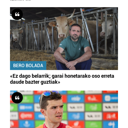
BERO BOLADA
«Ez dago belarrik; garai honetarako oso erreta
daude bazter guztiak»