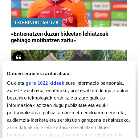
TXIRRINDULARITZA
«Entrenatzen duzun bideetan lehiatzeak
gehiago motibatzen zaitu»
Datuen erabilera arduratsua
Guk eta
gure 1022 kideek
sure informacio pertsonala,
zure IP zenbakia, esaterako, prozesatzen ditugu, cookie
bezalako teknologiak erabiliz eta zure gailuko
informazioak azitzen dugu publizitate eta eduki
MEMORIA HISTORIKOA
pertsonalizatua, publizitatearen eta edukiaren neurketa,
audientzia-ikerketa eta zerbitzuen garapena eskaintzeko.
«Gai tabua izan da etxe gehienetan, jendeak
Zure datuak nork eta zertarako erabiltzen dituen
azkeneko momentuan hitz egin du»
hautatzeko aukera duzu. Zure onespena aldatzen edo