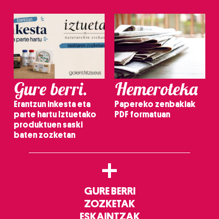
Gure berri.
Hemeroteka
Erantzun inkesta eta
Papereko zenbakiak
parte hartu Iztuetako
PDF formatuan
produktuen saski
baten zozketan
+
GURE BERRI
ZOZKETAK
ESKAINTZAK