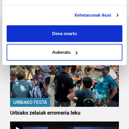
deuseztatzen ahal duzu edozein momentutan, Cookie
deklaraziotik edo Privacy triggerean klikatuz.
Xehetasunak ikusi
If you allow, we would also like to:
ERREPORTAJEAK
Collect information about your geographical
Dena onartu
location which can be accurate to within several
meters
Aukeratu
Identify your device by actively scanning it for
specific characteristics (fingerprinting)
Find out more about how your personal data is processed
and set your preferences in the
details section
.
Guk eta gure bazkideek zure datu pertsonalak
prozesatzen ditugu, zure IP zenbakia, besteak beste,
URBIAKO FESTA
teknologia erabiliz, cookieak adibidez, iragarki eta eduki
pertsonalizatuak eskaintzeko, iragarkiak eta edukia
Urbiako zelaiak erromeria leku
neurtzeko, jendeari buruzko informazioa biltzeko eta
produktuak garatzeko. Zure datuak nork eta zertarako