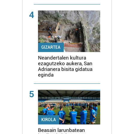
4
GIZARTEA
Neandertalen kultura
ezagutzeko aukera, San
Adrianera bisita gidatua
eginda
5
KIROLA
Beasain larunbatean