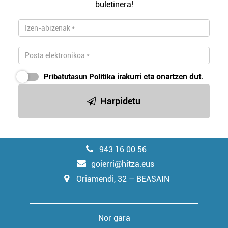
buletinera!
Pribatutasun Politika
irakurri eta onartzen dut.
Harpidetu
943 16 00 56
goierri@hitza.eus
Oriamendi, 32 – BEASAIN
Nor gara