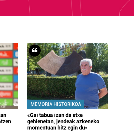
MEMORIA HISTORIKOA
tan
«Gai tabua izan da etxe
atzen
gehienetan, jendeak azkeneko
momentuan hitz egin du»