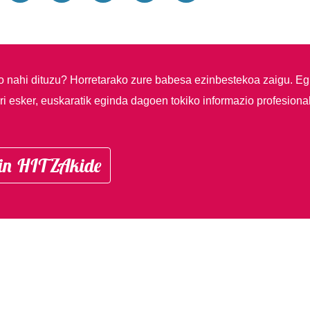
so nahi dituzu?
Horretarako zure babesa ezinbestekoa zaigu. Eg
i esker, euskaratik eginda dagoen tokiko informazio profesiona
in HITZAkide