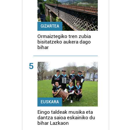
GIZARTEA
Ormaiztegiko tren zubia
bisitatzeko aukera dago
bihar
5
EUSKARA
Eingo taldeak musika eta
dantza saioa eskainiko du
bihar Lazkaon