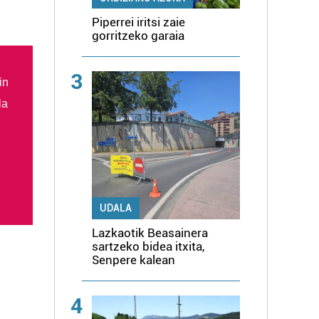
Piperrei iritsi zaie
gorritzeko garaia
3
in
la
UDALA
Lazkaotik Beasainera
sartzeko bidea itxita,
Senpere kalean
4