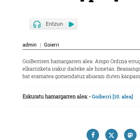
admin
Goierri
GoiBerriren hamargarren alea. Ampo Ordizia errugb
elkarrizketa irakur daiteke ale honetan. Beasaing
bat eramatea gomendatuz abiarazi duten kanpaina
Eskuratu hamargarren alea:
•
Goiberri [10. alea]