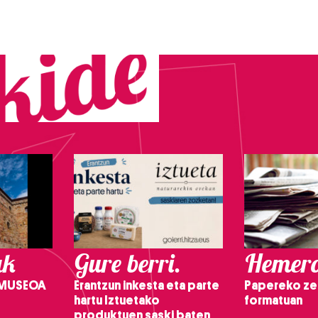
ak
Gure berri.
Hemero
 MUSEOA
Erantzun inkesta eta parte
Papereko ze
hartu Iztuetako
formatuan
produktuen saski baten