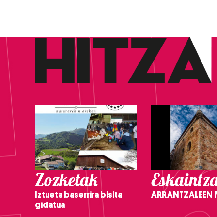
Zozketak
Eskaintz
Iztueta baserrira bisita
ARRANTZALEEN
gidatua