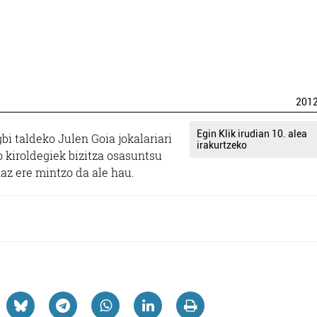
201
Egin Klik irudian 10. alea
i taldeko Julen Goia jokalariari
irakurtzeko
o kiroldegiek bizitza osasuntsu
z ere mintzo da ale hau.