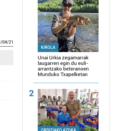
2
/
04
/
21
KIROLA
Unai Urkia zegamarrak
laugarren egin du euli-
arrantzako beteranoen
Munduko Txapelketan
2
ORDIZIAKO AZOKA