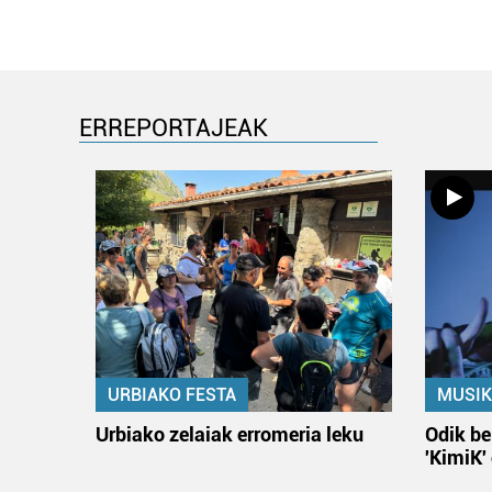
ERREPORTAJEAK
URBIAKO FESTA
MUSIK
Urbiako zelaiak erromeria leku
Odik be
'KimiK'