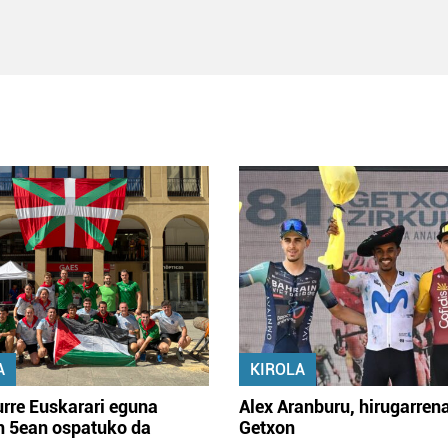
A
KIROLA
rre Euskarari eguna
Alex Aranburu, hirugarren
en 5ean ospatuko da
Getxon