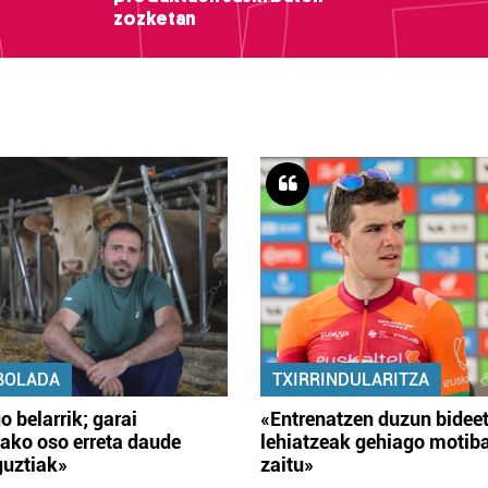
zozketan
BOLADA
TXIRRINDULARITZA
o belarrik; garai
«Entrenatzen duzun bidee
ako oso erreta daude
lehiatzeak gehiago motib
guztiak»
zaitu»