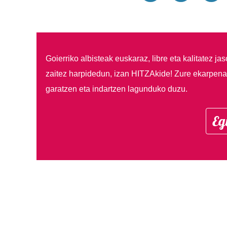
Goierriko albisteak euskaraz, libre eta kalitatez ja
zaitez harpidedun, izan HITZAkide!
Zure ekarpenar
garatzen eta indartzen lagunduko duzu.
Eg