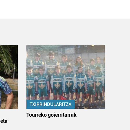
TXIRRINDULARITZA
:
Tourreko goierritarrak
eta
k