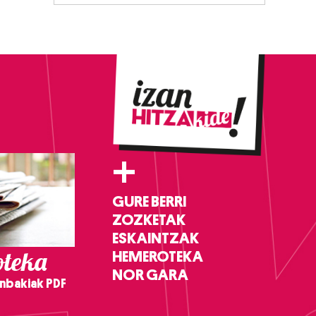
+
GURE BERRI
ZOZKETAK
ESKAINTZAK
teka
HEMEROTEKA
NOR GARA
nbakiak PDF