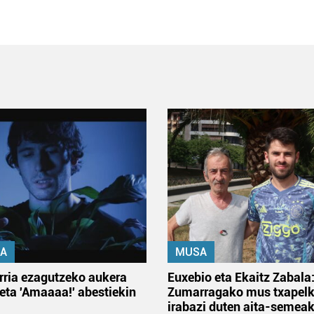
A
MUSA
rria ezagutzeko aukera
Euxebio eta Ekaitz Zabala
 eta 'Amaaaa!' abestiekin
Zumarragako mus txapelk
irabazi duten aita-semea