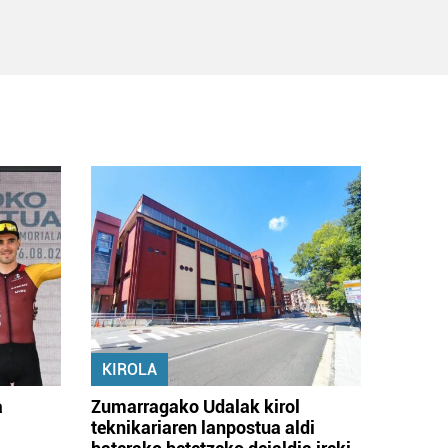
KIROLA
a
Zumarragako Udalak kirol
teknikariaren lanpostua aldi