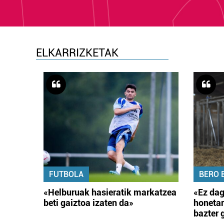
ELKARRIZKETAK
FUTBOLA
BERO 
«Helburuak hasieratik markatzea
«Ez dag
beti gaiztoa izaten da»
honetar
bazter 