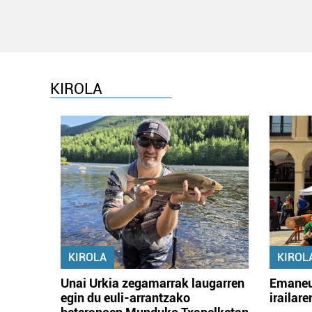
KIROLA
KIROLA
KIROL
Unai Urkia zegamarrak laugarren
Emaneu
egin du euli-arrantzako
irailar