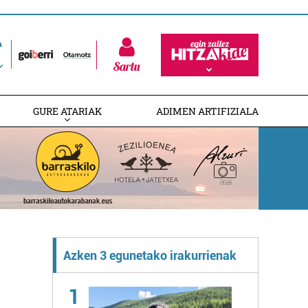
Sartu
GURE ATARIAK
ADIMEN ARTIFIZIALA
Azken 3 egunetako irakurrienak
1