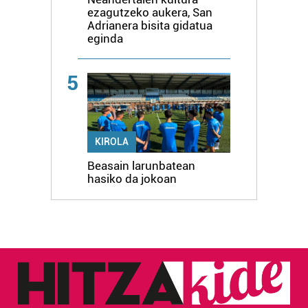
ezagutzeko aukera, San
Adrianera bisita gidatua
eginda
5
KIROLA
Beasain larunbatean
hasiko da jokoan