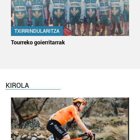
TXIRRINDULARITZA
Tourreko goierritarrak
KIROLA