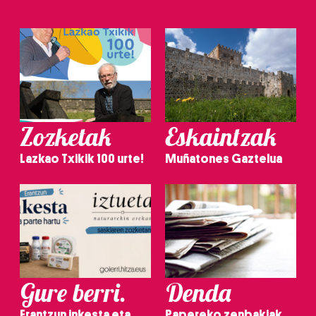
Zozketak
Eskaintzak
Lazkao Txikik 100 urte!
Muñatones Gaztelua
Gure berri.
Denda
Erantzun inkesta eta
Papereko zenbakiak