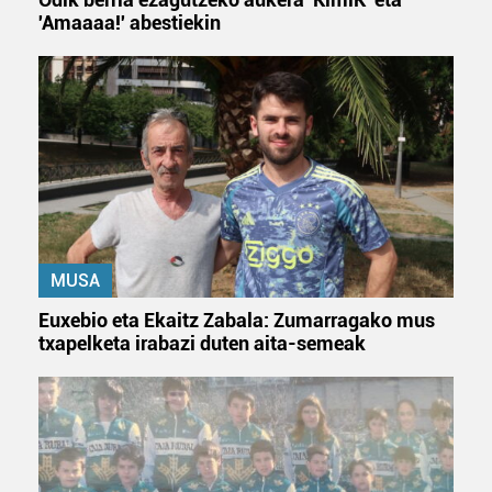
'Amaaaa!' abestiekin
MUSA
Euxebio eta Ekaitz Zabala: Zumarragako mus
txapelketa irabazi duten aita-semeak