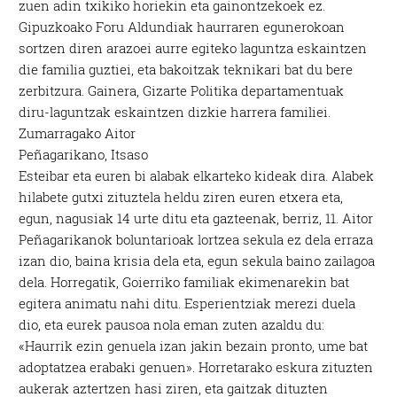
zuen adin txikiko horiekin eta gainontzekoek ez.
Gipuzkoako Foru Aldundiak haurraren egunerokoan
sortzen diren arazoei aurre egiteko laguntza eskaintzen
die familia guztiei, eta bakoitzak teknikari bat du bere
zerbitzura. Gainera, Gizarte Politika departamentuak
diru-laguntzak eskaintzen dizkie harrera familiei.
Zumarragako Aitor
Peñagarikano, Itsaso
Esteibar eta euren bi alabak elkarteko kideak dira. Alabek
hilabete gutxi zituztela heldu ziren euren etxera eta,
egun, nagusiak 14 urte ditu eta gazteenak, berriz, 11. Aitor
Peñagarikanok boluntarioak lortzea sekula ez dela erraza
izan dio, baina krisia dela eta, egun sekula baino zailagoa
dela. Horregatik, Goierriko familiak ekimenarekin bat
egitera animatu nahi ditu. Esperientziak merezi duela
dio, eta eurek pausoa nola eman zuten azaldu du:
«Haurrik ezin genuela izan jakin bezain pronto, ume bat
adoptatzea erabaki genuen». Horretarako eskura zituzten
aukerak aztertzen hasi ziren, eta gaitzak dituzten