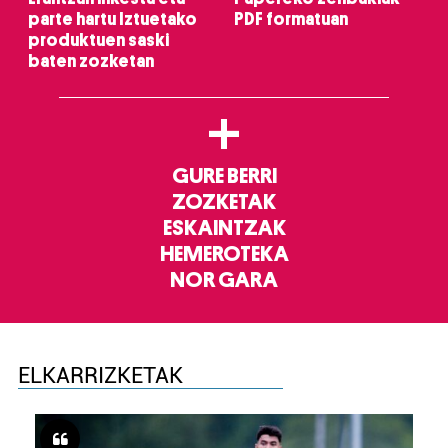
parte hartu Iztuetako
PDF formatuan
produktuen saski
baten zozketan
+
GURE BERRI
ZOZKETAK
ESKAINTZAK
HEMEROTEKA
NOR GARA
ELKARRIZKETAK