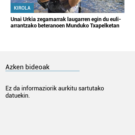
KIROLA
Unai Urkia zegamarrak laugarren egin du euli-
arrantzako beteranoen Munduko Txapelketan
Azken bideoak
Ez da informaziorik aurkitu sartutako
datuekin.