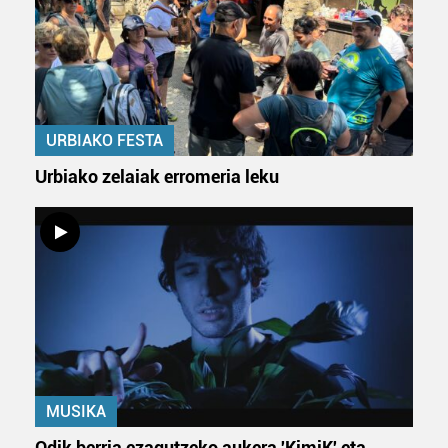
URBIAKO FESTA
Urbiako zelaiak erromeria leku
MUSIKA
Odik berria ezagutzeko aukera 'KimiK' eta