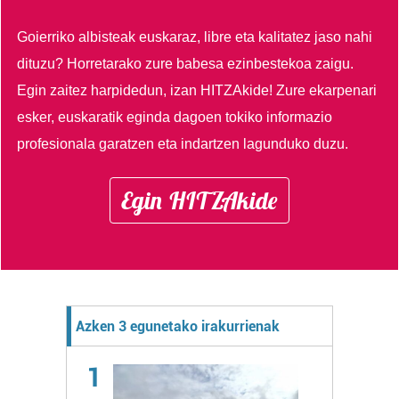
Goierriko albisteak euskaraz, libre eta kalitatez jaso nahi
dituzu?
Horretarako zure babesa ezinbestekoa zaigu.
Egin zaitez harpidedun, izan HITZAkide!
Zure ekarpenari
esker, euskaratik eginda dagoen tokiko informazio
profesionala garatzen eta indartzen lagunduko duzu.
Egin HITZAkide
Azken 3 egunetako irakurrienak
1