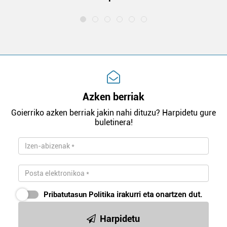
Azken berriak
Goierriko azken berriak jakin nahi dituzu? Harpidetu gure
buletinera!
Pribatutasun Politika
irakurri eta onartzen dut.
Harpidetu