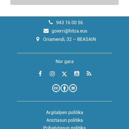
943 16 00 56
goierri@hitza.eus
Oriamendi, 32 – BEASAIN
Nor gara
Argitalpen politika
Aniztasun politika
Pribatutasun politika