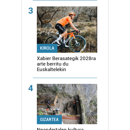
3
KIROLA
Xabier Berasategik 2028ra
arte berritu du
Euskaltelekin
4
GIZARTEA
Neandertalen kultura