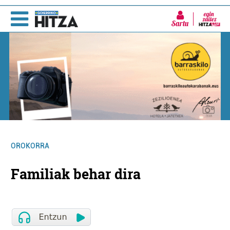
Sartu
OROKORRA
Familiak behar dira