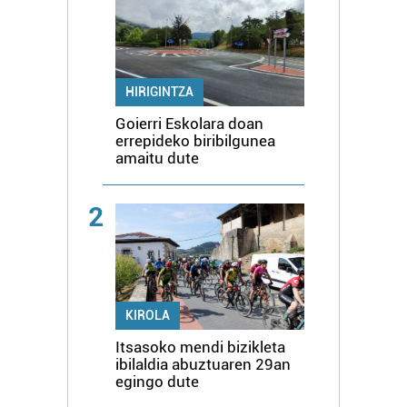
HIRIGINTZA
Goierri Eskolara doan
errepideko biribilgunea
amaitu dute
2
KIROLA
Itsasoko mendi bizikleta
ibilaldia abuztuaren 29an
egingo dute