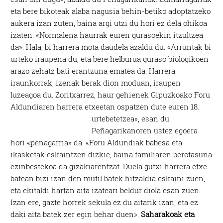
eta bere bikoteak alaba nagusia behin-betiko adoptatzeko
aukera izan zuten, baina argi utzi du hori ez dela ohikoa
izaten. «Normalena haurrak euren gurasoekin itzultzea
da». Hala, bi harrera mota daudela azaldu du: «Arruntak bi
urteko iraupena du, eta bere helburua guraso biologikoen
arazo zehatz bati erantzuna ematea da. Harrera
iraunkorrak, izenak berak dion moduan, iraupen
luzeagoa du. Zoritxarrez, haur gehienek Gipuzkoako Foru
Aldundiaren harrera etxeetan ospatzen dute euren 18.
urtebetetzea», esan du.
Peñagarikanoren ustez egoera
hori «penagarria» da. «Foru Aldundiak babesa eta
ikasketak eskaintzen dizkie, baina familiaren berotasuna
ezinbestekoa da gizakiarentzat. Duela gutxi harrera etxe
batean bizi izan den mutil batek hitzaldia eskaini zuen,
eta ekitaldi hartan aita izateari beldur diola esan zuen.
Izan ere, gazte horrek sekula ez du aitarik izan, eta ez
daki aita batek zer egin behar duen».
Saharakoak eta