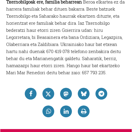
Txernobilgoak ere, familia beharrean
Beroa elkartea ez da
harrera familiak behar dituen bakarra. Beste batzuek
Txernobilgo eta Saharako haurrak ekartzen dituzte, eta
horientzat ere familiak behar dira. Iaz Txernobilgo
bederatzi haur etorri ziren Goierrira udan: hiru
Legorretara, bi Beasainera eta bana Ordiziara, Legazpira,
Olaberriara eta Zaldibiara. Ukrainiako haur bat etxean
hartu nahi duenak 670 419 078 telefono zenbakira deitu
behar du eta Marianengatik galdetu. Saharatik, berriz,
hamazazpi haur etorri ziren. Hango haur bat ekartzeko
Mari Mar Renedori deitu behar zaio: 657 793 235.