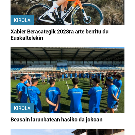
KIROLA
Xabier Berasategik 2028ra arte berritu du
Euskaltelekin
KIROLA
Beasain larunbatean hasiko da jokoan