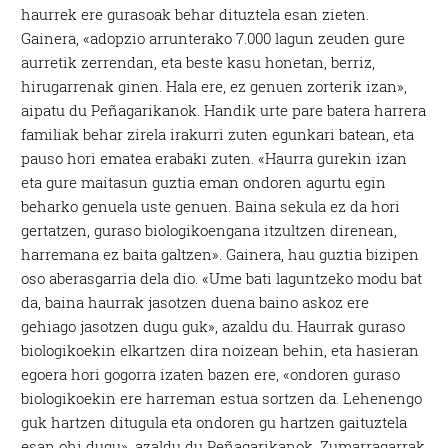
haurrek ere gurasoak behar dituztela esan zieten.
Gainera, «adopzio arrunterako 7.000 lagun zeuden gure
aurretik zerrendan, eta beste kasu honetan, berriz,
hirugarrenak ginen. Hala ere, ez genuen zorterik izan»,
aipatu du Peñagarikanok. Handik urte pare batera harrera
familiak behar zirela irakurri zuten egunkari batean, eta
pauso hori ematea erabaki zuten. «Haurra gurekin izan
eta gure maitasun guztia eman ondoren agurtu egin
beharko genuela uste genuen. Baina sekula ez da hori
gertatzen, guraso biologikoengana itzultzen direnean,
harremana ez baita galtzen». Gainera, hau guztia bizipen
oso aberasgarria dela dio. «Ume bati laguntzeko modu bat
da, baina haurrak jasotzen duena baino askoz ere
gehiago jasotzen dugu guk», azaldu du. Haurrak guraso
biologikoekin elkartzen dira noizean behin, eta hasieran
egoera hori gogorra izaten bazen ere, «ondoren guraso
biologikoekin ere harreman estua sortzen da. Lehenengo
guk hartzen ditugula eta ondoren gu hartzen gaituztela
esan ohi dugu», azaldu du Peñagarikanok. Zumarragarrak