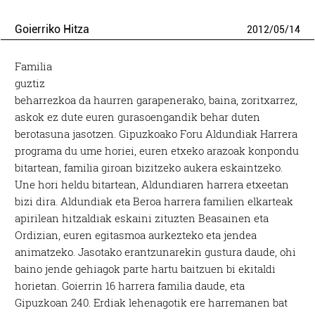
Goierriko Hitza
2012
/
05
/
14
Familia
guztiz
beharrezkoa da haurren garapenerako, baina, zoritxarrez,
askok ez dute euren gurasoengandik behar duten
berotasuna jasotzen. Gipuzkoako Foru Aldundiak Harrera
programa du ume horiei, euren etxeko arazoak konpondu
bitartean, familia giroan bizitzeko aukera eskaintzeko.
Une hori heldu bitartean, Aldundiaren harrera etxeetan
bizi dira. Aldundiak eta Beroa harrera familien elkarteak
apirilean hitzaldiak eskaini zituzten Beasainen eta
Ordizian, euren egitasmoa aurkezteko eta jendea
animatzeko. Jasotako erantzunarekin gustura daude, ohi
baino jende gehiagok parte hartu baitzuen bi ekitaldi
horietan. Goierrin 16 harrera familia daude, eta
Gipuzkoan 240. Erdiak lehenagotik ere harremanen bat