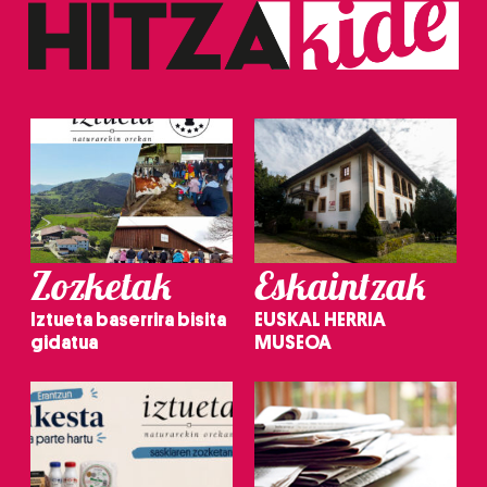
Zozketak
Eskaintzak
Iztueta baserrira bisita
EUSKAL HERRIA
gidatua
MUSEOA