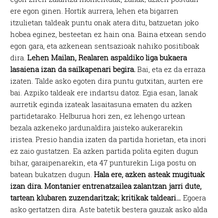
ere egon ginen. Hortik aurrera, lehen eta bigarren
itzulietan taldeak puntu onak atera ditu, batzuetan joko
hobea eginez, besteetan ez hain ona. Baina etxean sendo
egon gara, eta azkenean sentsazioak nahiko positiboak
dira.
Lehen Mailan, Realaren aspaldiko liga bukaera
lasaiena izan da sailkapenari begira.
Bai, eta ez da erraza
izaten. Talde asko egoten dira puntu gutxitan, aurten ere
bai. Azpiko taldeak ere indartsu datoz. Egia esan, lanak
aurretik eginda izateak lasaitasuna ematen du azken
partidetarako. Helburua hori zen, ez lehengo urtean
bezala azkeneko jardunaldira jaisteko aukerarekin
iristea. Presio handia izaten da partida horietan, eta inori
ez zaio gustatzen. Ea azken partida polita egiten dugun
bihar, garaipenarekin, eta 47 punturekin Liga postu on
batean bukatzen dugun.
Hala ere, azken asteak mugituak
izan dira. Montanier entrenatzailea zalantzan jarri dute,
tartean klubaren zuzendaritzak; kritikak taldeari…
Egoera
asko gertatzen dira. Aste batetik bestera gauzak asko alda