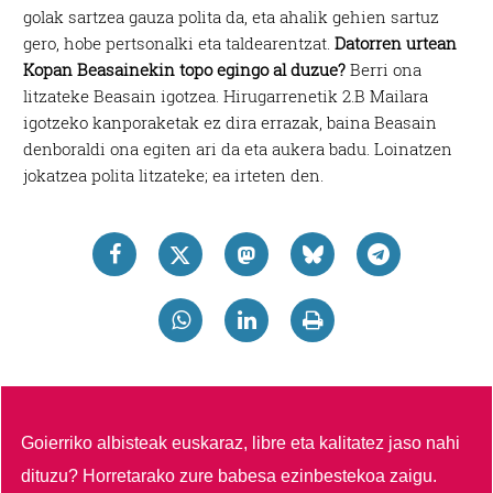
golak sartzea gauza polita da, eta ahalik gehien sartuz
gero, hobe pertsonalki eta taldearentzat.
Datorren urtean
Kopan Beasainekin topo egingo al duzue?
Berri ona
litzateke Beasain igotzea. Hirugarrenetik 2.B Mailara
igotzeko kanporaketak ez dira errazak, baina Beasain
denboraldi ona egiten ari da eta aukera badu. Loinatzen
jokatzea polita litzateke; ea irteten den.
Goierriko albisteak euskaraz, libre eta kalitatez jaso nahi
dituzu?
Horretarako zure babesa ezinbestekoa zaigu.