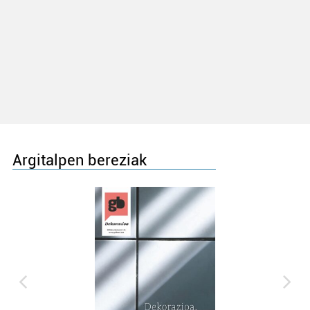
Argitalpen bereziak