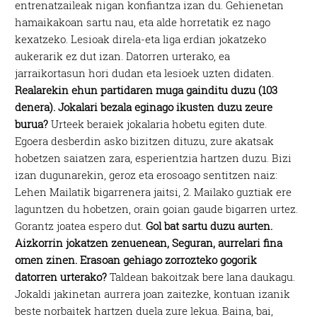
entrenatzaileak nigan konfiantza izan du. Gehienetan
hamaikakoan sartu nau, eta alde horretatik ez nago
kexatzeko. Lesioak direla-eta liga erdian jokatzeko
aukerarik ez dut izan. Datorren urterako, ea
jarraikortasun hori dudan eta lesioek uzten didaten.
Realarekin ehun partidaren muga gainditu duzu (103
denera). Jokalari bezala eginago ikusten duzu zeure
burua?
Urteek beraiek jokalaria hobetu egiten dute.
Egoera desberdin asko bizitzen dituzu, zure akatsak
hobetzen saiatzen zara, esperientzia hartzen duzu. Bizi
izan dugunarekin, geroz eta erosoago sentitzen naiz:
Lehen Mailatik bigarrenera jaitsi, 2. Mailako guztiak ere
laguntzen du hobetzen, orain goian gaude bigarren urtez.
Gorantz joatea espero dut.
Gol bat sartu duzu aurten.
Aizkorrin jokatzen zenuenean, Seguran, aurrelari fina
omen zinen. Erasoan gehiago zorrozteko gogorik
datorren urterako?
Taldean bakoitzak bere lana daukagu.
Jokaldi jakinetan aurrera joan zaitezke, kontuan izanik
beste norbaitek hartzen duela zure lekua. Baina, bai,