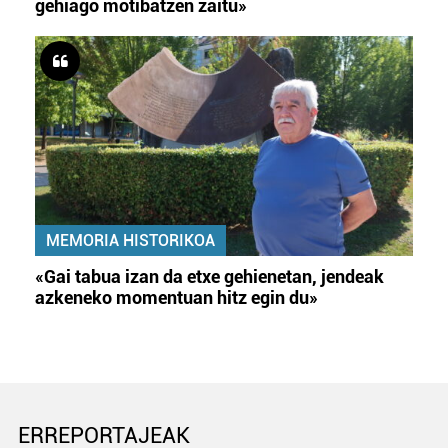
gehiago motibatzen zaitu»
MEMORIA HISTORIKOA
«Gai tabua izan da etxe gehienetan, jendeak
azkeneko momentuan hitz egin du»
ERREPORTAJEAK