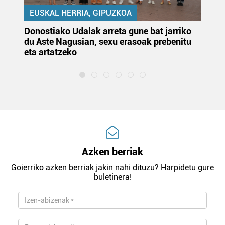
EUSKAL HERRIA, GIPUZKOA
Donostiako Udalak arreta gune bat jarriko
Ur
du Aste Nagusian, sexu erasoak prebenitu
es
eta artatzeko
lu
Azken berriak
Goierriko azken berriak jakin nahi dituzu? Harpidetu gure
buletinera!