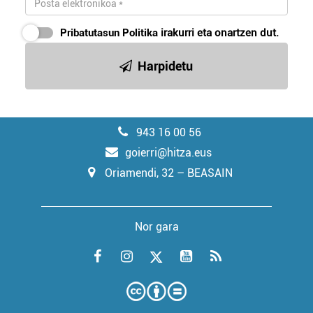
Pribatutasun Politika
irakurri eta onartzen dut.
Harpidetu
943 16 00 56
goierri@hitza.eus
Oriamendi, 32 – BEASAIN
Nor gara