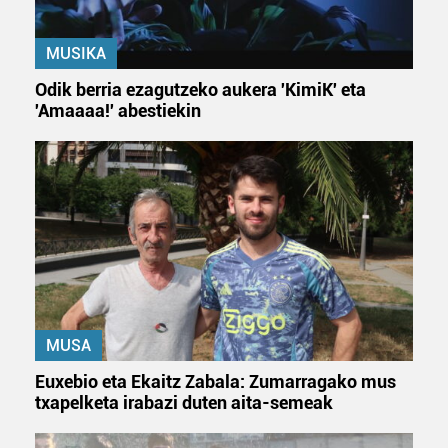
MUSIKA
Odik berria ezagutzeko aukera 'KimiK' eta
'Amaaaa!' abestiekin
MUSA
Euxebio eta Ekaitz Zabala: Zumarragako mus
txapelketa irabazi duten aita-semeak