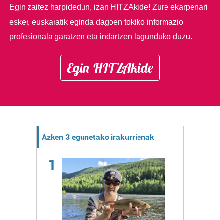
Egin zaitez harpidedun, izan HITZAkide!
Zure ekarpenari
esker, euskaratik eginda dagoen tokiko informazio
profesionala garatzen eta indartzen lagunduko duzu.
Egin HITZAkide
Azken 3 egunetako irakurrienak
1