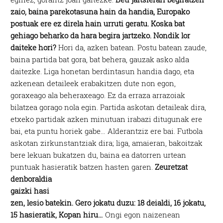
zaio, baina parekotasuna hain da handia, Europako
postuak ere ez direla hain urruti geratu. Koska bat
gehiago beharko da hara begira jartzeko. Nondik lor
daiteke hori?
Hori da, azken batean. Postu batean zaude,
baina partida bat gora, bat behera, gauzak asko alda
daitezke. Liga honetan berdintasun handia dago, eta
azkenean detaileek erabakitzen dute non egon,
goraxeago ala beheraxeago. Ez da erraza arrazoiak
bilatzea gorago nola egin. Partida askotan detaileak dira,
etxeko partidak azken minutuan irabazi ditugunak ere
bai, eta puntu horiek gabe… Alderantziz ere bai. Futbola
askotan zirkunstantziak dira; liga, amaieran, bakoitzak
bere lekuan bukatzen du, baina ea datorren urtean
puntuak hasieratik batzen hasten garen.
Zeuretzat
denboraldia
gaizki hasi
zen, lesio batekin. Gero jokatu duzu: 18 deialdi, 16 jokatu,
15 hasieratik, Kopan hiru…
Ongi egon naizenean