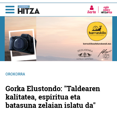
Sartu
OROKORRA
Gorka Elustondo: "Taldearen
kalitatea, espiritua eta
batasuna zelaian islatu da"