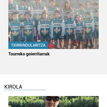
TXIRRINDULARITZA
Tourreko goierritarrak
KIROLA