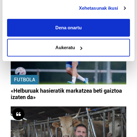
deklaraziotik edo Privacy triggerean klikatuz.
ELKARRIZKETAK
Xehetasunak ikusi
If you allow, we would also like to:
Collect information about your geographical
Dena onartu
location which can be accurate to within several
meters
Aukeratu
Identify your device by actively scanning it for
specific characteristics (fingerprinting)
Find out more about how your personal data is processed
and set your preferences in the
details section
.
FUTBOLA
Guk eta gure bazkideek zure datu pertsonalak
«Helburuak hasieratik markatzea beti gaiztoa
prozesatzen ditugu, zure IP zenbakia, besteak beste,
izaten da»
teknologia erabiliz, cookieak adibidez, iragarki eta eduki
pertsonalizatuak eskaintzeko, iragarkiak eta edukia
neurtzeko, jendeari buruzko informazioa biltzeko eta
produktuak garatzeko. Zure datuak nork eta zertarako
erabiltzen dituen hauta dezakezu.