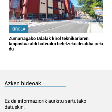
KIROLA
Zumarragako Udalak kirol teknikariaren
lanpostua aldi baterako betetzeko deialdia ireki
du
Azken bideoak
Ez da informaziorik aurkitu sartutako
datuekin.