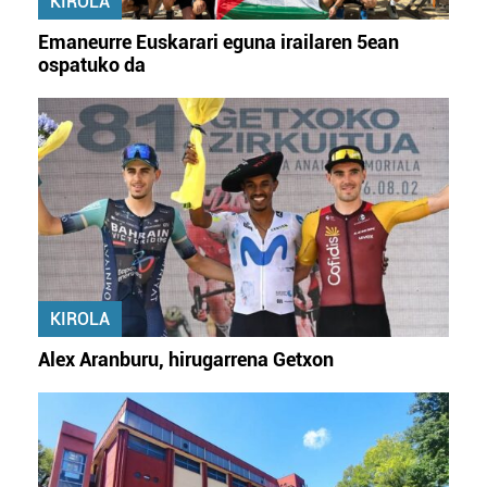
KIROLA
Emaneurre Euskarari eguna irailaren 5ean
ospatuko da
KIROLA
Alex Aranburu, hirugarrena Getxon