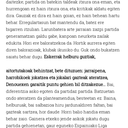
daitezke; partida on batekin taldeak itxura ona eman, eta
hurrengoan ez hain itxura ona, eta kritikak aldatu egiten
dira. Gauzak ez dira ez hain goian, ez hain behean hartu
behar. Erregulartasun bat mantendu da, batez ere
bigarren itzulian. Larunbatera arte jarraian zazpi partida
generamatzan galdu gabe, kanpoan neurketa zailak
edukita. Hori ere baloratzekoa da. Hortik aurrera egiten
diren balorazioak, klubak ikusiko du. Guk ondo bukatzen
saiatu behar dugu.
Eskerrak helburu guztiak,
aitortutakoak behintzat, bete dituzuen: jarraipena,
harrobikoek jokatzea eta jokalari gazteak ateratzea,
Denouexen garaitik puntu gehien bil ditzakezue…
Bai,
diferentzia asko egoten da partidaz partida. Batzuetan
ondo ateratzen da planteamendua, besteetan ez. Baina,
helburuak, bai salbazioa hiru jardunaldiren faltan, bai
gazteak sartzea, hor daude. Horri balio handia eman
behar zaio. Gainera etxeko jende askok jokatu dugu
partida gehienetan; gaur eguneko Espainiako Liga