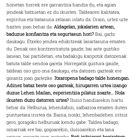
honetan horrek ere garrantzia handia du, eta agian
jendeak batzuetan ez du ikusten. Taldearen kalitatea,
espiritua eta batasuna zelaian islatu da. Orain, urtez urte
hazten joan behar da.
Aldagelan, jokalarien artean,
baduzue konfiantza eta segurtasun hori?
Bai, garbi
daukagu. Etxeko jendea edukitzeak lasaitasuna ematen
du. Denak oso kontzentratuta gaude, bai aste guztiko
lanean, bai partidetan, eta badakigu kanpotik datozenak
batuta talde sendoa garela. Horregatik gustura gaude,
taldean oso giro ona daukagu, eta datozen gazteak ere
gorantz joan gaitezke.
Itxaropena badago talde honengan.
Adinez bataz beste oso gazteak, hirugarren urtea izango
duzue Lehen Mailan, esperientzia pilatuz zoazte… Nola
ikusten duzu datorren urtea?
Ilusio handiarekin hartu
behar da. Helburua, lehendabizi, salbazioa ematen duten
puntuetara iristea da. Baina, noski, lehenbailehen iritsiz
gero, goragoko helburuak kendu gabe. Taldea badago,
oinarriak ere bai; gogoarekin, ilusioarekin eta lana
eginez, gorantz joan gaitezke.
Beti jaitsierari begiratzen