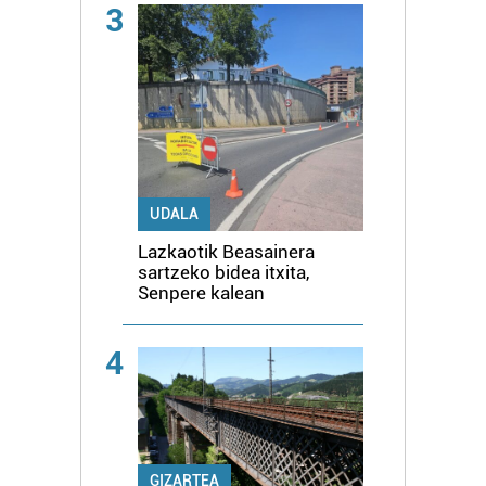
3
UDALA
Lazkaotik Beasainera
sartzeko bidea itxita,
Senpere kalean
4
GIZARTEA