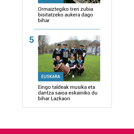
Ormaiztegiko tren zubia
bisitatzeko aukera dago
bihar
5
EUSKARA
Eingo taldeak musika eta
dantza saioa eskainiko du
bihar Lazkaon