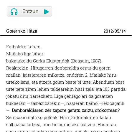
Goierriko Hitza
2012
/
05
/
14
Futboleko Lehen
Mailako liga bihar
bukatuko du Gorka Elustondok (Beasain, 1987),
Realarekin. Hirugarren denboraldia osatu du goren
mailan; jaitsieraren mikatza, ondoren 2. Mailako hiru
urteko lana, eta atzera goian beste bi urte. Abenduan bost
urte bete ziren lehen taldearekin hasi zela, eta 103 partida
jokatu ditu harrezkero. Liga gehiago ari da gozatzen
bukaeran —salbazioarekin—, hasieran baino —lesioagatik
—.
Denboraldiaren zer zapore geratu zaizu, orokorrean?
Sentsazio nahiko politak. Hiru jardunaldiren faltan
salbazioa lortzea, hori helburuetako bat zen. Hasieran
egon ziren zalantza momentuak, zailak; azken postuan