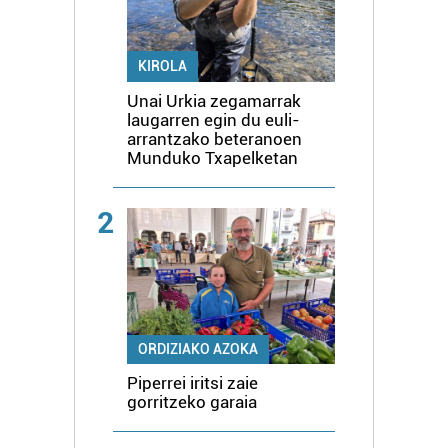
KIROLA
Unai Urkia zegamarrak
laugarren egin du euli-
arrantzako beteranoen
Munduko Txapelketan
2
ORDIZIAKO AZOKA
Piperrei iritsi zaie
gorritzeko garaia