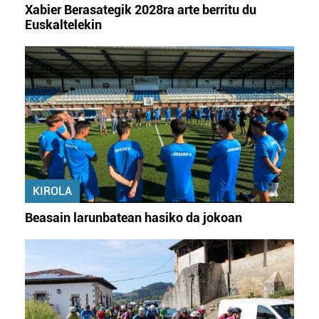
Xabier Berasategik 2028ra arte berritu du
Euskaltelekin
KIROLA
Beasain larunbatean hasiko da jokoan