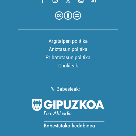
Argitalpen politika
Aniztasun politika
Pribatutasun politika
Cookieak
Babesleak: