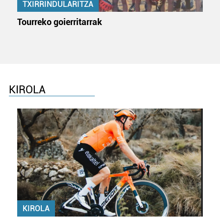
irakurri
TXIRRINDULARITZA
Tourreko goierritarrak
KIROLA
KIROLA