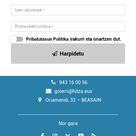
Pribatutasun Politika
irakurri eta onartzen dut.
Harpidetu
943 16 00 56
goierri@hitza.eus
Oriamendi, 32 – BEASAIN
Nor gara