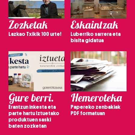
Zozketak
Eskaintzak
Lazkao Txikik 100 urte!
Luberriko sarrera eta
bisita gidatua
Gure berri.
Hemeroteka
Erantzun inkesta eta
Papereko zenbakiak
parte hartu Iztuetako
PDF formatuan
produktuen saski
baten zozketan