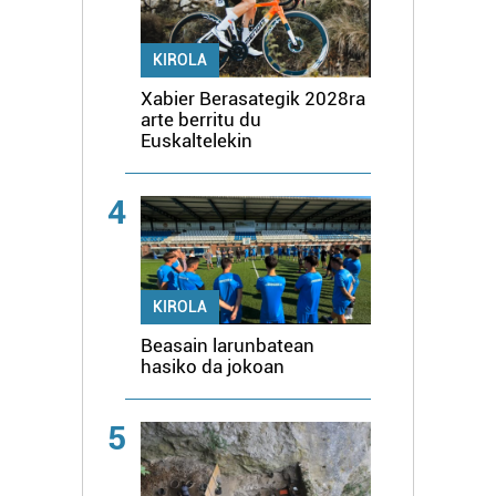
KIROLA
Xabier Berasategik 2028ra
arte berritu du
Euskaltelekin
4
KIROLA
Beasain larunbatean
hasiko da jokoan
5