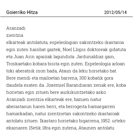
Goierriko Hitza
2012
/
05
/
14
Aranzadi
zientzia
elkarteak antolatuta, espeleologian sakontzeko ikastaroa
egin zuten hainbat gaztek, Noel Llopis doktoreak gidatuta
eta Juan Arin apaizak lagunduta. Jardunaldiaz gain,
Troskaetako kobara bisita egin zuten. Espeleologia arloan
toki aberatsik inon bada, Ataun da leku horietako bat.
Bere mendi eta mailoetan barrena, 300 kobatik gora
daudela esaten da. Joxemiel Barandiaran zenak ere, koba
horietan egin zituen bere aurkikuntzetako asko.
Aranzadi zientzia elkarteak ere, bazuen natur
aberastasun haren berri, eta berrogeita hamargarren
hamarkadan, natur zientzietan sakontzeko ikastaroak
antolatu zituen. Ikastaro horietako bigarrena, 1952. urteko
ekainaren 15etik 18ra egin zutena, Ataunen antolatu