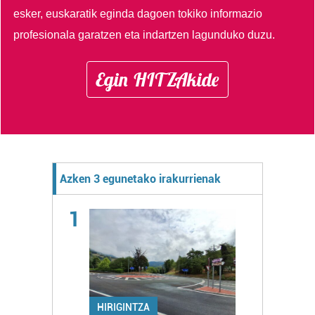
esker, euskaratik eginda dagoen tokiko informazio
profesionala garatzen eta indartzen lagunduko duzu.
Egin HITZAkide
Azken 3 egunetako irakurrienak
1
HIRIGINTZA