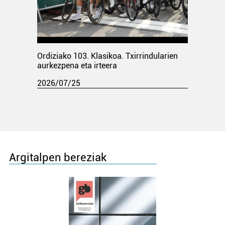
Ordiziako 103. Klasikoa. Txirrindularien
aurkezpena eta irteera
2026/07/25
Argitalpen bereziak