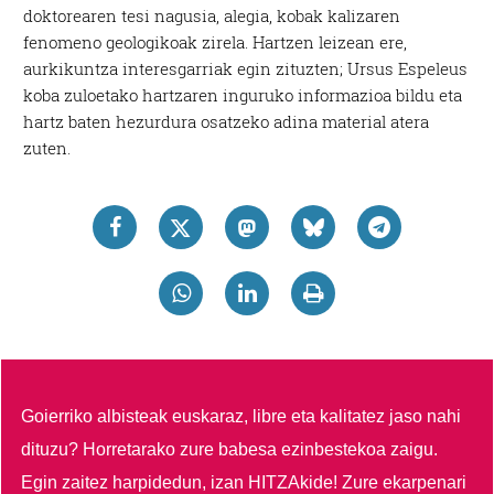
doktorearen tesi nagusia, alegia, kobak kalizaren
fenomeno geologikoak zirela. Hartzen leizean ere,
aurkikuntza interesgarriak egin zituzten; Ursus Espeleus
koba zuloetako hartzaren inguruko informazioa bildu eta
hartz baten hezurdura osatzeko adina material atera
zuten.
Goierriko albisteak euskaraz, libre eta kalitatez jaso nahi
dituzu?
Horretarako zure babesa ezinbestekoa zaigu.
Egin zaitez harpidedun, izan HITZAkide!
Zure ekarpenari