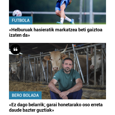
FUTBOLA
«Helburuak hasieratik markatzea beti gaiztoa
izaten da»
BERO BOLADA
«Ez dago belarrik; garai honetarako oso erreta
daude bazter guztiak»