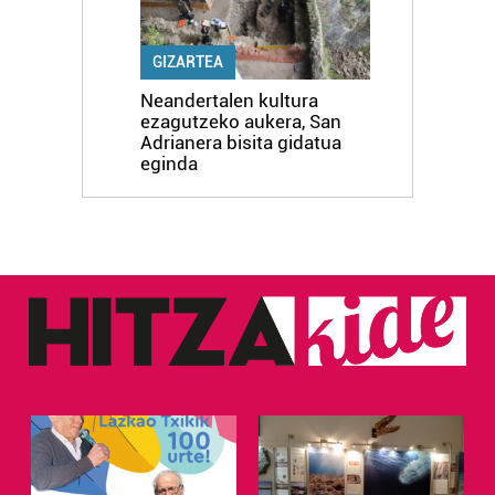
GIZARTEA
Neandertalen kultura
ezagutzeko aukera, San
Adrianera bisita gidatua
eginda