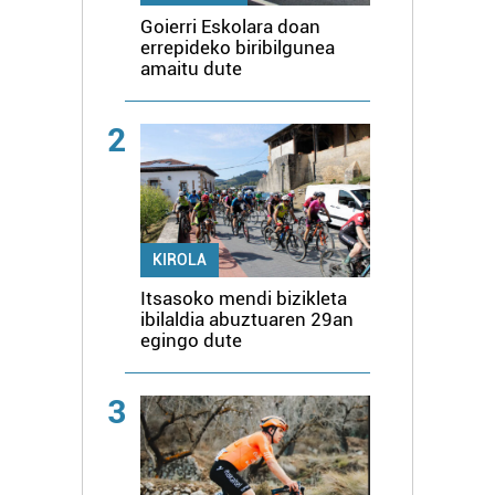
Goierri Eskolara doan
errepideko biribilgunea
amaitu dute
2
KIROLA
Itsasoko mendi bizikleta
ibilaldia abuztuaren 29an
egingo dute
3