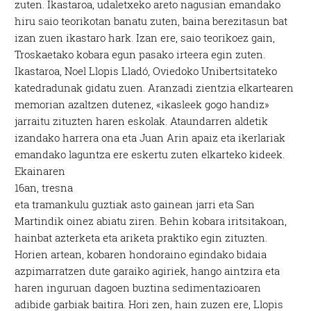
zuten. Ikastaroa, udaletxeko areto nagusian emandako
hiru saio teorikotan banatu zuten, baina berezitasun bat
izan zuen ikastaro hark. Izan ere, saio teorikoez gain,
Troskaetako kobara egun pasako irteera egin zuten.
Ikastaroa, Noel Llopis Lladó, Oviedoko Unibertsitateko
katedradunak gidatu zuen. Aranzadi zientzia elkartearen
memorian azaltzen dutenez, «ikasleek gogo handiz»
jarraitu zituzten haren eskolak. Ataundarren aldetik
izandako harrera ona eta Juan Arin apaiz eta ikerlariak
emandako laguntza ere eskertu zuten elkarteko kideek.
Ekainaren
16an, tresna
eta tramankulu guztiak asto gainean jarri eta San
Martindik oinez abiatu ziren. Behin kobara iritsitakoan,
hainbat azterketa eta ariketa praktiko egin zituzten.
Horien artean, kobaren hondoraino egindako bidaia
azpimarratzen dute garaiko agiriek, hango aintzira eta
haren inguruan dagoen buztina sedimentazioaren
adibide garbiak baitira. Hori zen, hain zuzen ere, Llopis