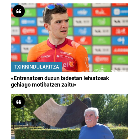
TXIRRINDULARITZA
«Entrenatzen duzun bideetan lehiatzeak
gehiago motibatzen zaitu»