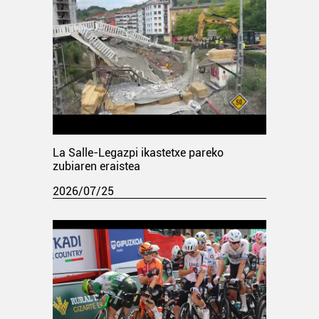
La Salle-Legazpi ikastetxe pareko
zubiaren eraistea
2026/07/25