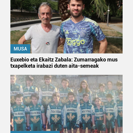
erabiltzen dituen hauta dezakezu.
Bazkide batzuek ez dizute baimenik eskatzen, eta beren
interes komertzial legitimoetan babesten dira. Ikusi gure
bazkideen zerrenda, beren ustez zein helburutarako
duten interes legitimoa eta horren aurka nola egin
dezakezun ikusteko.
MUSA
Euxebio eta Ekaitz Zabala: Zumarragako mus
Lortu zure datu pertsonalak prozesatzeko moduari
txapelketa irabazi duten aita-semeak
buruzko informazio gehiago eta ezarri zure lehentasunak
datuen atalean. Edozein unetan alda edo ken dezakezu
zure baimena Cookieen adierazpenean.
Webgune honek cookie propioak eta hirugarrenen cookie-
fitxategiak erabiltzen ditu. Zure esperientzia eta
zerbitzuak hobetzeko asmoz, cookie teknologiaz
baliatzen gara. Ohar hau onartuz gero, teknologia hori
erabiltzeko baimen esplizitua ematen diguzu.
Gehiago