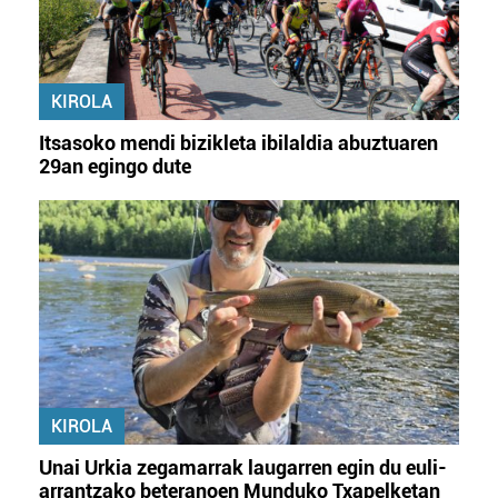
KIROLA
Itsasoko mendi bizikleta ibilaldia abuztuaren
29an egingo dute
KIROLA
Unai Urkia zegamarrak laugarren egin du euli-
arrantzako beteranoen Munduko Txapelketan