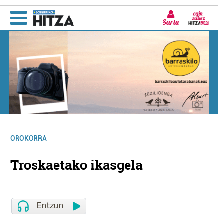
Sartu
OROKORRA
Troskaetako ikasgela