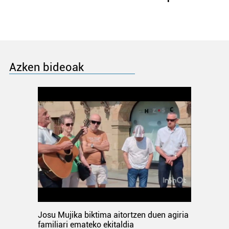
Azken bideoak
Josu Mujika biktima aitortzen duen agiria
familiari emateko ekitaldia