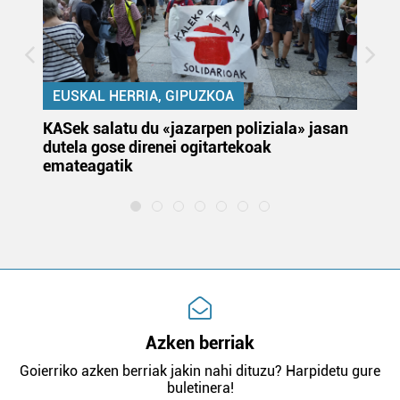
EUSKAL HERRIA, GIPUZKOA
KASek salatu du «jazarpen poliziala» jasan
Pa
dutela gose direnei ogitartekoak
da
emateagatik
«s
Azken berriak
Goierriko azken berriak jakin nahi dituzu? Harpidetu gure
buletinera!