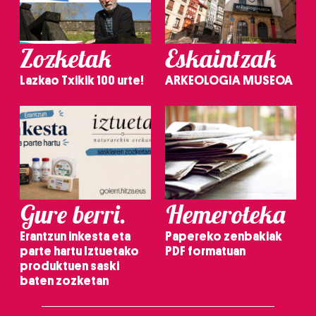
Zozketak
Eskaintzak
Lazkao Txikik 100 urte!
ARKEOLOGIA MUSEOA
Gure berri.
Hemeroteka
Erantzun inkesta eta
Papereko zenbakiak
parte hartu Iztuetako
PDF formatuan
produktuen saski
baten zozketan