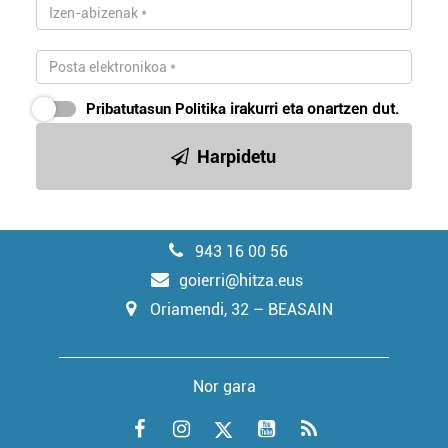
Pribatutasun Politika
irakurri eta onartzen dut.
Harpidetu
943 16 00 56
goierri@hitza.eus
Oriamendi, 32 – BEASAIN
Nor gara