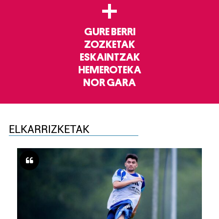
+
GURE BERRI
ZOZKETAK
ESKAINTZAK
HEMEROTEKA
NOR GARA
ELKARRIZKETAK