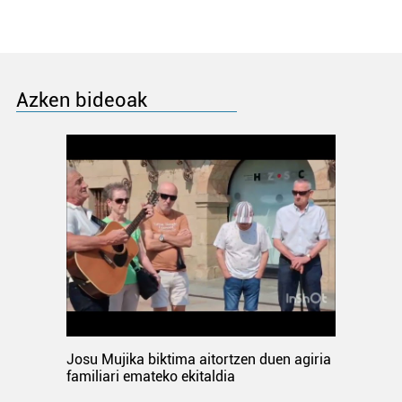
Azken bideoak
Josu Mujika biktima aitortzen duen agiria
familiari emateko ekitaldia