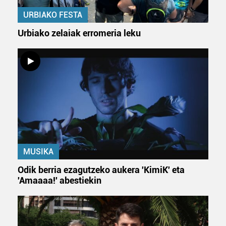
URBIAKO FESTA
Urbiako zelaiak erromeria leku
MUSIKA
Odik berria ezagutzeko aukera 'KimiK' eta
'Amaaaa!' abestiekin