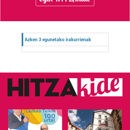
Azken 3 egunetako irakurrienak