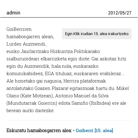
admin
2012
/
05
/
27
GoiBerriren
Egin Klik irudian 15. alea irakurtzeko
hamabosgarren alean,
Lurdes Auzmendi,
eusko Jaurlaritzako Hizkuntza Politikarako
sialburuordeari elkarrizketa egin diote. Gai askotaz hitz
egin du Auzmendik, hala nola, euskarazko
komunikabideez, EGA tituluaz, euskararen erabileraz….
Ale honetako gai nagusia, Herrira plataformak
antolatutako Goazen Plazara! egitasmoak hartu du. Mikel
Olano (Kate Motzean), Antonio Manuel da Silva
(Mundutarrak Goierrin) edota Samiño (Ibilbidea) ere ale
berean aurki daitezke.
Eskuratu hamabosgarren alea:
•
Goiberri [15. alea]