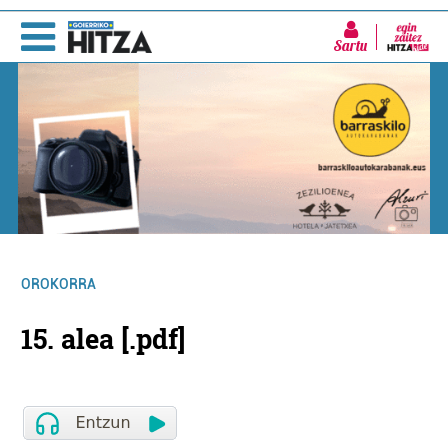
Sartu
OROKORRA
15. alea [.pdf]