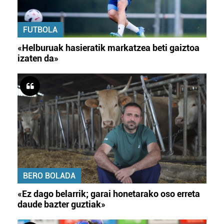
FUTBOLA
«Helburuak hasieratik markatzea beti gaiztoa
izaten da»
BERO BOLADA
«Ez dago belarrik; garai honetarako oso erreta
daude bazter guztiak»