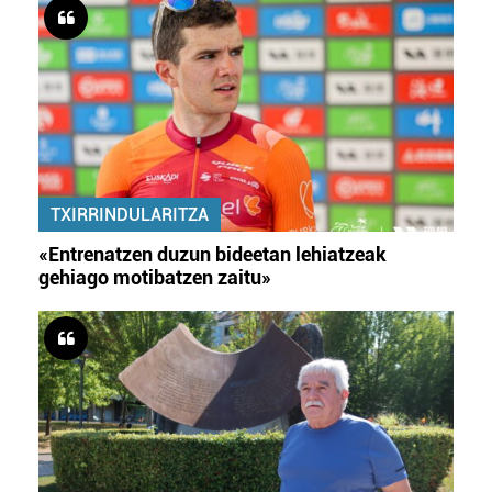
TXIRRINDULARITZA
«Entrenatzen duzun bideetan lehiatzeak
gehiago motibatzen zaitu»