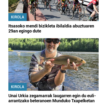
KIROLA
Itsasoko mendi bizikleta ibilaldia abuztuaren
29an egingo dute
KIROLA
Unai Urkia zegamarrak laugarren egin du euli-
arrantzako beteranoen Munduko Txapelketan