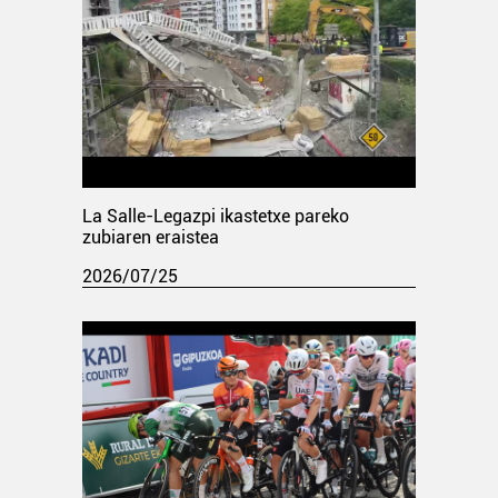
La Salle-Legazpi ikastetxe pareko
zubiaren eraistea
2026/07/25