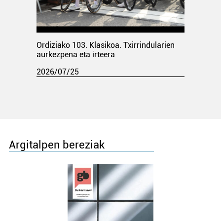
Ordiziako 103. Klasikoa. Txirrindularien
aurkezpena eta irteera
2026/07/25
Argitalpen bereziak