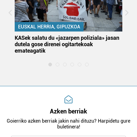
EUSKAL HERRIA, GIPUZKOA
KASek salatu du «jazarpen poliziala» jasan
Pa
dutela gose direnei ogitartekoak
da
emateagatik
«s
Azken berriak
Goierriko azken berriak jakin nahi dituzu? Harpidetu gure
buletinera!