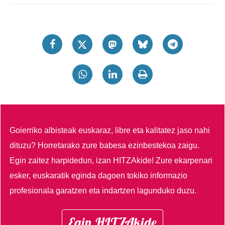
Goierriko albisteak euskaraz, libre eta kalitatez jaso nahi
dituzu?
Horretarako zure babesa ezinbestekoa zaigu.
Egin zaitez harpidedun, izan HITZAkide!
Zure ekarpenari
esker, euskaratik eginda dagoen tokiko informazio
profesionala garatzen eta indartzen lagunduko duzu.
Egin HITZAkide