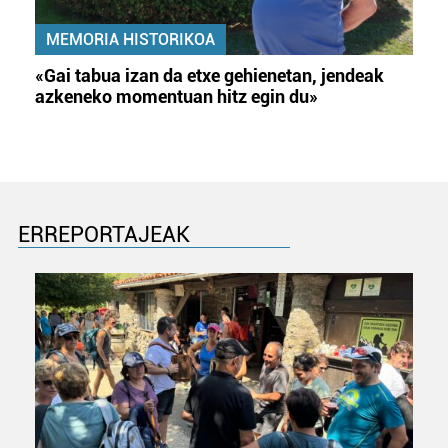
MEMORIA HISTORIKOA
«Gai tabua izan da etxe gehienetan, jendeak
azkeneko momentuan hitz egin du»
ERREPORTAJEAK