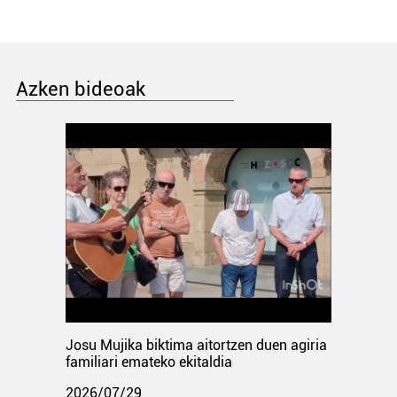
Azken bideoak
Josu Mujika biktima aitortzen duen agiria
familiari emateko ekitaldia
2026/07/29