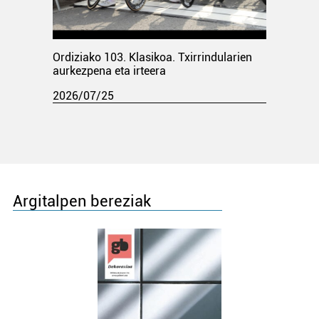
Ordiziako 103. Klasikoa. Txirrindularien
aurkezpena eta irteera
2026/07/25
Argitalpen bereziak