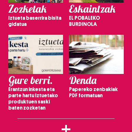
Zozketak
Eskaintzak
Iztueta baserrira bisita
EL POBALEKO
gidatua
BURDINOLA
Gure berri.
Denda
Erantzun inkesta eta
Papereko zenbakiak
parte hartu Iztuetako
PDF formatuan
produktuen saski
baten zozketan
+