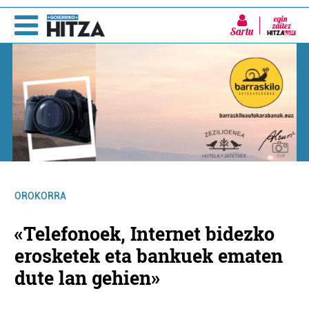
Sartu
OROKORRA
«Telefonoek, Internet bidezko
erosketek eta bankuek ematen
dute lan gehien»