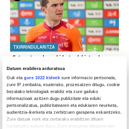
TXIRRINDULARITZA
«Entrenatzen duzun bideetan lehiatzeak
gehiago motibatzen zaitu»
Datuen erabilera arduratsua
Guk eta
gure 1022 kideek
sure informacio pertsonala,
zure IP zenbakia, esaterako, prozesatzen ditugu, cookie
bezalako teknologiak erabiliz eta zure gailuko
informazioak azitzen dugu publizitate eta eduki
pertsonalizatua, publizitatearen eta edukiaren neurketa,
audientzia-ikerketa eta zerbitzuen garapena eskaintzeko.
Zure datuak nork eta zertarako erabiltzen dituen
hautatzeko aukera duzu. Zure onespena aldatzen edo