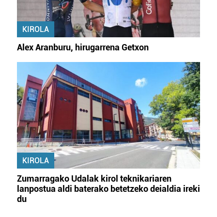
KIROLA
Alex Aranburu, hirugarrena Getxon
KIROLA
Zumarragako Udalak kirol teknikariaren
lanpostua aldi baterako betetzeko deialdia ireki
du