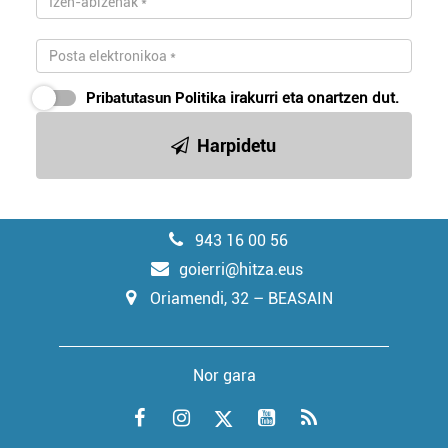
Pribatutasun Politika
irakurri eta onartzen dut.
Harpidetu
943 16 00 56
goierri@hitza.eus
Oriamendi, 32 – BEASAIN
Nor gara