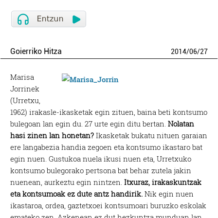
Goierriko Hitza
2014
/
06
/
27
Marisa
Jorrinek
(Urretxu,
1962) irakasle-ikasketak egin zituen, baina beti kontsumo
bulegoan lan egin du. 27 urte egin ditu bertan.
Nolatan
hasi zinen lan honetan?
Ikasketak bukatu nituen garaian
ere langabezia handia zegoen eta kontsumo ikastaro bat
egin nuen. Gustukoa nuela ikusi nuen eta, Urretxuko
kontsumo bulegorako pertsona bat behar zutela jakin
nuenean, aurkeztu egin nintzen.
Itxuraz, irakaskuntzak
eta kontsumoak ez dute antz handirik.
Nik egin nuen
ikastaroa, ordea, gaztetxoei kontsumoari buruzko eskolak
emateko zen. Azkenean ez dut hezkuntza munduan lan