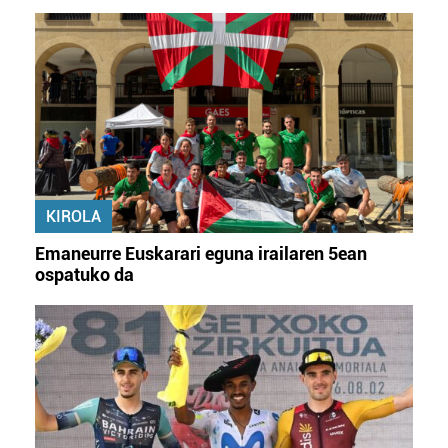
KIROLA
Emaneurre Euskarari eguna irailaren 5ean
ospatuko da