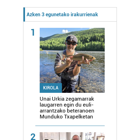
Azken 3 egunetako irakurrienak
1
KIROLA
Unai Urkia zegamarrak
laugarren egin du euli-
arrantzako beteranoen
Munduko Txapelketan
2