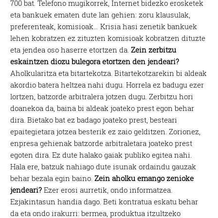
700 bat. Telefono mugikorrek, Internet bidezko erosketek
eta bankuek ematen dute lan gehien: zoru klausulak,
preferenteak, komisioak… Krisia hasi zenetik bankuek
lehen kobratzen ez zituzten komisioak kobratzen dituzte
eta jendea oso haserre etortzen da.
Zein zerbitzu
eskaintzen diozu bulegora etortzen den jendeari?
Aholkularitza eta bitartekotza. Bitartekotzarekin bi aldeak
akordio batera heltzea nahi dugu. Horrela ez badugu ezer
lortzen, batzorde arbitralera jotzen dugu. Zerbitzu hori
doanekoa da, baina bi aldeak joateko prest egon behar
dira. Bietako bat ez badago joateko prest, besteari
epaitegietara jotzea besterik ez zaio gelditzen. Zorionez,
enpresa gehienak batzorde arbitraletara joateko prest
egoten dira. Ez dute halako gaiak publiko egitea nahi.
Hala ere, batzuk nahiago dute isunak ordaindu gauzak
behar bezala egin baino.
Zein aholku emango zenioke
jendeari?
Ezer erosi aurretik, ondo informatzea.
Ezjakintasun handia dago. Beti kontratua eskatu behar
da eta ondo irakurri: bermea, produktua itzultzeko