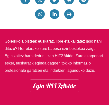
Goierriko albisteak euskaraz, libre eta kalitatez jaso nahi
dituzu?
Horretarako zure babesa ezinbestekoa zaigu.
Egin zaitez harpidedun, izan HITZAkide!
Zure ekarpenari
esker, euskaratik eginda dagoen tokiko informazio
profesionala garatzen eta indartzen lagunduko duzu.
Egin HITZAkide