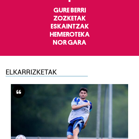
GURE BERRI
ZOZKETAK
ESKAINTZAK
HEMEROTEKA
NOR GARA
ELKARRIZKETAK