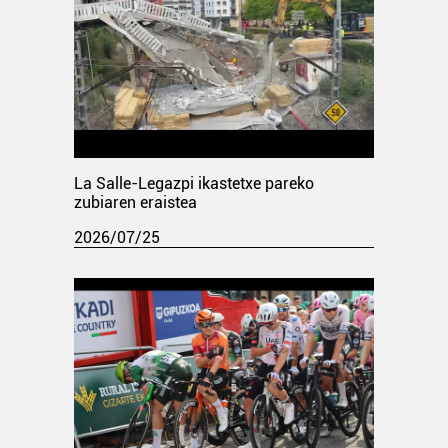
La Salle-Legazpi ikastetxe pareko
zubiaren eraistea
2026/07/25