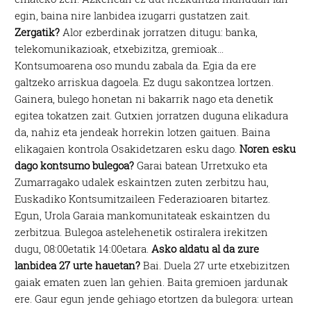
egin, baina nire lanbidea izugarri gustatzen zait.
Zergatik?
Alor ezberdinak jorratzen ditugu: banka,
telekomunikazioak, etxebizitza, gremioak…
Kontsumoarena oso mundu zabala da. Egia da ere
galtzeko arriskua dagoela. Ez dugu sakontzea lortzen.
Gainera, bulego honetan ni bakarrik nago eta denetik
egitea tokatzen zait. Gutxien jorratzen duguna elikadura
da, nahiz eta jendeak horrekin lotzen gaituen. Baina
elikagaien kontrola Osakidetzaren esku dago.
Noren esku
dago kontsumo bulegoa?
Garai batean Urretxuko eta
Zumarragako udalek eskaintzen zuten zerbitzu hau,
Euskadiko Kontsumitzaileen Federazioaren bitartez.
Egun, Urola Garaia mankomunitateak eskaintzen du
zerbitzua. Bulegoa astelehenetik ostiralera irekitzen
dugu, 08:00etatik 14:00etara.
Asko aldatu al da zure
lanbidea 27 urte hauetan?
Bai. Duela 27 urte etxebizitzen
gaiak ematen zuen lan gehien. Baita gremioen jardunak
ere. Gaur egun jende gehiago etortzen da bulegora: urtean