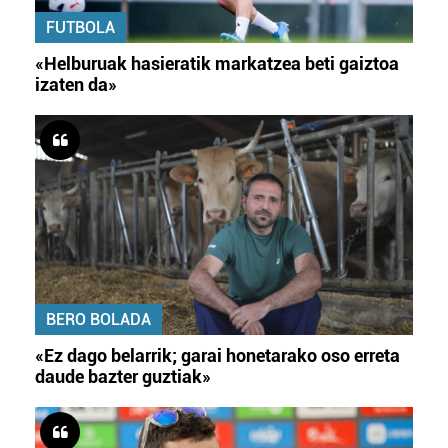
FUTBOLA
«Helburuak hasieratik markatzea beti gaiztoa
izaten da»
BERO BOLADA
«Ez dago belarrik; garai honetarako oso erreta
daude bazter guztiak»