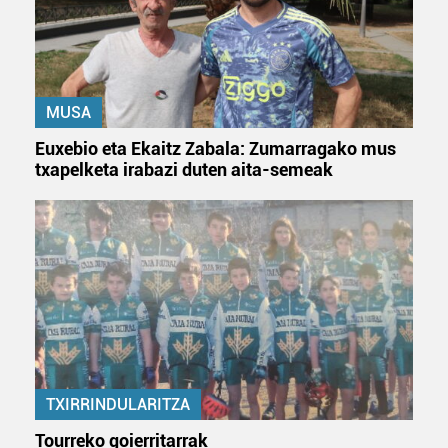
MUSA
Euxebio eta Ekaitz Zabala: Zumarragako mus
txapelketa irabazi duten aita-semeak
TXIRRINDULARITZA
Tourreko goierritarrak