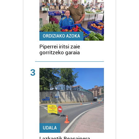
ORDIZIAKO AZOKA
Piperrei iritsi zaie
gorritzeko garaia
3
UDALA
Lazkaotik Beasainera