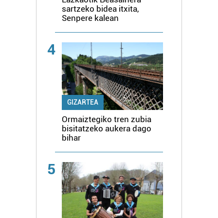
sartzeko bidea itxita,
Senpere kalean
4
GIZARTEA
Ormaiztegiko tren zubia
bisitatzeko aukera dago
bihar
5