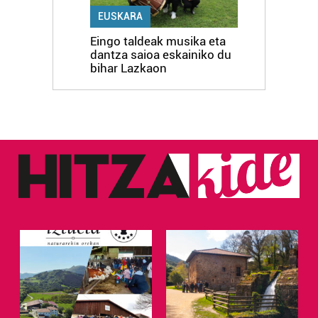
EUSKARA
Eingo taldeak musika eta
dantza saioa eskainiko du
bihar Lazkaon