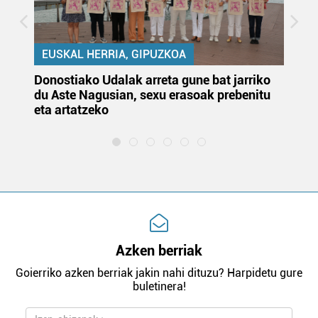
EUSKAL HERRIA, GIPUZKOA
Donostiako Udalak arreta gune bat jarriko
Ur
du Aste Nagusian, sexu erasoak prebenitu
es
eta artatzeko
lu
Azken berriak
Goierriko azken berriak jakin nahi dituzu? Harpidetu gure
buletinera!