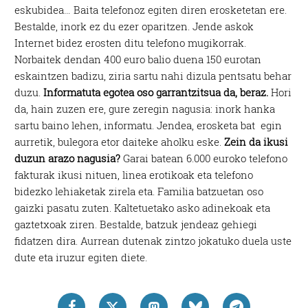
eskubidea… Baita telefonoz egiten diren erosketetan ere.
Bestalde, inork ez du ezer oparitzen. Jende askok
Internet bidez erosten ditu telefono mugikorrak.
Norbaitek dendan 400 euro balio duena 150 eurotan
eskaintzen badizu, ziria sartu nahi dizula pentsatu behar
duzu.
Informatuta egotea oso garrantzitsua da, beraz.
Hori
da, hain zuzen ere, gure zeregin nagusia: inork hanka
sartu baino lehen, informatu. Jendea, erosketa bat egin
aurretik, bulegora etor daiteke aholku eske.
Zein da ikusi
duzun arazo nagusia?
Garai batean 6.000 euroko telefono
fakturak ikusi nituen, linea erotikoak eta telefono
bidezko lehiaketak zirela eta. Familia batzuetan oso
gaizki pasatu zuten. Kaltetuetako asko adinekoak eta
gaztetxoak ziren. Bestalde, batzuk jendeaz gehiegi
fidatzen dira. Aurrean dutenak zintzo jokatuko duela uste
dute eta iruzur egiten diete.