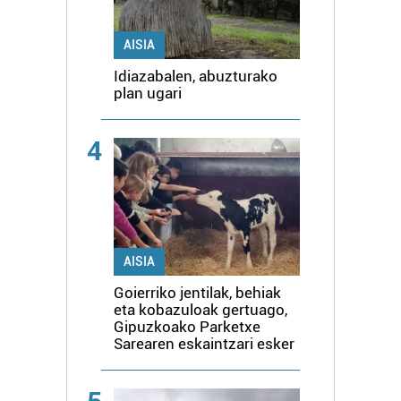
AISIA
Idiazabalen, abuzturako
plan ugari
4
AISIA
Goierriko jentilak, behiak
eta kobazuloak gertuago,
Gipuzkoako Parketxe
Sarearen eskaintzari esker