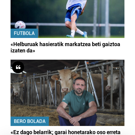
FUTBOLA
«Helburuak hasieratik markatzea beti gaiztoa
izaten da»
BERO BOLADA
«Ez dago belarrik; garai honetarako oso erreta