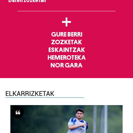
baten zozketan
+
GURE BERRI
ZOZKETAK
ESKAINTZAK
HEMEROTEKA
NOR GARA
ELKARRIZKETAK