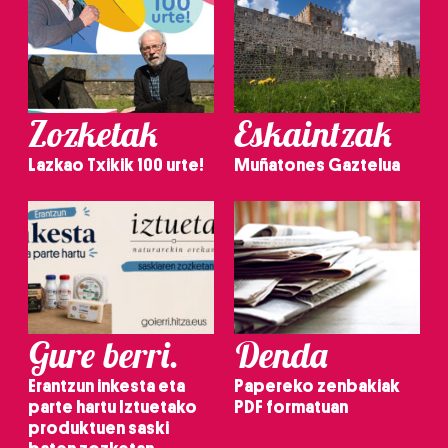
Zozketak
Eskaintzak
Lazkao Txikik 100 urte!
Muñatones Gaztelua
Gure berri.
Denda
Erantzun inkesta eta
Papereko zenbakiak
parte hartu Iztuetako
PDF formatuan
produktuen saski