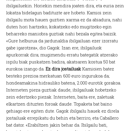
ibilgailuekin. Horiekin mendira joaten dira, eta euria zein
lokatza bidelagun badituzte are hobeto. Kamioi zein
ibilgailu mota hauen guztien xarma ez da abiadura, nahi
duten hori hartzeko, kokatzeko edo mugitzeko egin
beharreko maniobra guztiak nahi bezala egitea baizik.
«Gure helburua da jardunaldia ibilgailuan ezer izorratu
gabe igarotzea», dio Gagok. Izan ere, ibilgailuok
apurkorrak dira; mugimendu erratu bategatik atzerako
ispilu biak puskatzen badira, akatsaren kostua 50 bat
eurokoa izango da.
Ez dira jostailuak
Kamioien batez
besteko prezioa merkatuan 600 euro ingurukoa da;
hondeamakina hidrauliko batena, 2.000 eurotik gorakoa.
Interneten pieza guztiak daude, ibilgailuak hobetzeko
zein edertzeko piezak. Interneten, baita ere, zaletuak
elkartzen dituzten foroak daude. Topaketa bat baino
gehiago ere egiten dute. Gagok ibilgailu hauek ez direla
jostailuak errepikatu du behin eta berriro, eta Caballero
bat dator. «Erabiltzen jakin behar da. Ibilgailu bati,