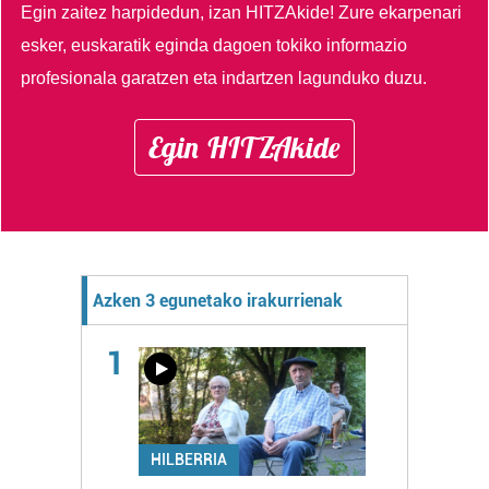
Egin zaitez harpidedun, izan HITZAkide!
Zure ekarpenari
esker, euskaratik eginda dagoen tokiko informazio
profesionala garatzen eta indartzen lagunduko duzu.
Egin HITZAkide
Azken 3 egunetako irakurrienak
1
HILBERRIA