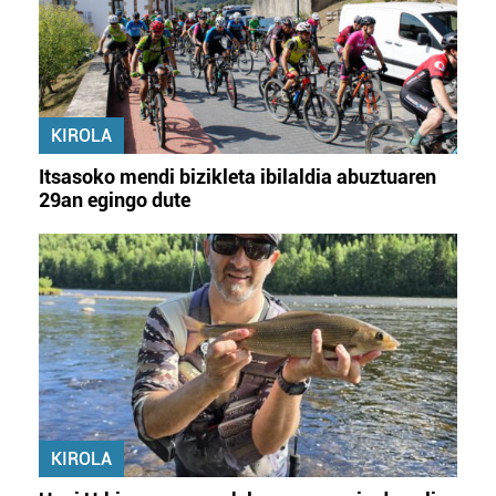
KIROLA
Itsasoko mendi bizikleta ibilaldia abuztuaren
29an egingo dute
KIROLA