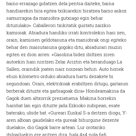
baino errazago gidatzen dela pentsa daiteke, baina
handiarekin bira egitea txikiarekin biratzea baino askoz
samurragoa da maniobra gutxiago egin behar
dituzulako». Caballerori txikitatik gustatu zaizkio
kamioiak. Abiadura handiko irrati kontrolekin hasi zen,
orain, kamioien geldotasuna eta maniobrak ongi egiteko
behar den maisutasuna gogoko ditu, abiadurari muzin
egiten ez dion arren. «Gasolina bidez ibiltzen ziren
autoekin hasi nintzen Zelai Ariztin eta beranduago La
Sallen; oraindik joaten naiz noizean behin. Auto horiek
ehun kilometro orduko abiadura hartu dezakete bi
segundoan. Orain, elektrikoak erabiltzen ditugu, gaitasun
berberak dituzte eta garbiagoak dira» Hondeamakina da
Gagok duen altxorrik preziatuena. Makina horrekin
hainbat lan egin dituzte jada Ezkioko zubipean; esate
baterako, ubide bat. «Gureari Euskal S-a deitzen diogu, Y-
aren alboan gaudelako eta gureak bihurgune dezente
duelako», dio Gagok barre artean. Lur orotariko
ibilgailuekin ere aritzen dira, hala 4×4 nola 6×6