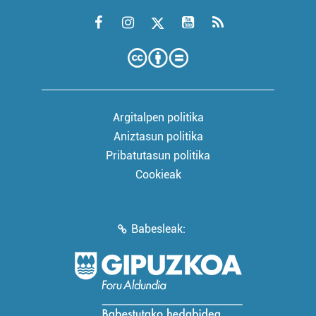
Argitalpen politika
Aniztasun politika
Pribatutasun politika
Cookieak
Babesleak: