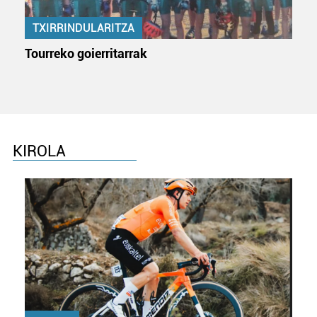
TXIRRINDULARITZA
Tourreko goierritarrak
KIROLA