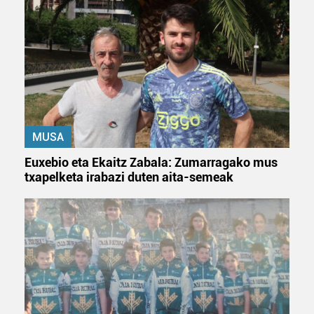
MUSA
Euxebio eta Ekaitz Zabala: Zumarragako mus
txapelketa irabazi duten aita-semeak