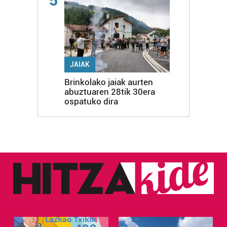
5
JAIAK
Brinkolako jaiak aurten
abuztuaren 28tik 30era
ospatuko dira