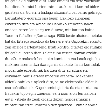
ibilgailuak gidatzen ditu. Lana amaitu eta bere zaletasun
handiena kamioi horien miniaturak irrati kontrol bidez
gidatzea da. Goierrin badago afizionatu bat baino gehiago.
Larunbatero, eguraldi ona lagun, Ezkioko zubipean
elkartzen dira eta Abiadura Handiko Trenaren lanen
ondoan beren lanak egiten dituzte, miniaturan baina.
Txomin Caballero (Zumarraga, 1980) beste afizionatuetako
bat da. Eitzaga auzokoa da bera ere, eta Gagorekin elkartu
zen afizioa partekatzeko. Irrati kontrol bitartez gidatutako
ibilgailuei lotzen dien zaletasuna zertan datzan azaldu
du: «Gure maketek benetako kamioien eta lanak egiteko
makineriaren antza ikaragarria daukate. Irrati kontrolak
modalitate ezberdinak hartzen ditu; abiaduraren,
eskalaren nahiz errealismoaren arabera». Mekanika
aldetik nahiko sinpleak dira, baina elektronika aldetik
oso sofistikatuak. Gago kamioi gidaria da eta miniatura
hauekin topo egin zuenean ezin izan zion tentazioari
eutsi, «itzela da zeuk gidatu duzun hondeamakina
miniaturan irrati kontrol bidez gidatzea. Txikia handia