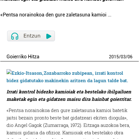
«Pentsa norainokoa den gure zaletasuna kamioi
...
Goierriko Hitza
2015
/
03
/
06
Irrati kontrol bidezko kamioiak eta bestelako ibilgailuen
maketak egin eta gidatzen maisu dira hainbat goierritar.
«Pentsa norainokoa den gure zaletasuna kamioi batetik
jaitsi bezain pronto beste bat gidatzeari ekiten diogula»,
dio Angel Gagok (Zumarraga, 1972). Eitzaga auzokoa bera,
kamioi gidaria da ofizioz. Kamioiak eta bestelako obra