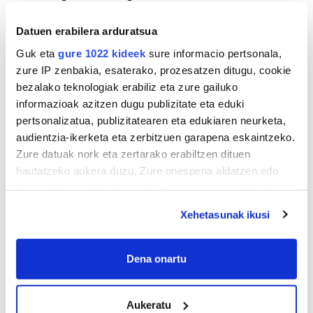
daude bazter guztiak»
Datuen erabilera arduratsua
Guk eta
gure 1022 kideek
sure informacio pertsonala,
zure IP zenbakia, esaterako, prozesatzen ditugu, cookie
bezalako teknologiak erabiliz eta zure gailuko
informazioak azitzen dugu publizitate eta eduki
pertsonalizatua, publizitatearen eta edukiaren neurketa,
audientzia-ikerketa eta zerbitzuen garapena eskaintzeko.
Zure datuak nork eta zertarako erabiltzen dituen
hautatzeko aukera duzu. Zure onespena aldatzen edo
TXIRRINDULARITZA
deuseztatzen ahal duzu edozein momentutan, Cookie
«Entrenatzen duzun bideetan lehiatzeak
deklaraziotik edo Privacy triggerean klikatuz.
gehiago motibatzen zaitu»
Xehetasunak ikusi
If you allow, we would also like to:
Collect information about your geographical
Dena onartu
location which can be accurate to within several
meters
Aukeratu
Identify your device by actively scanning it for