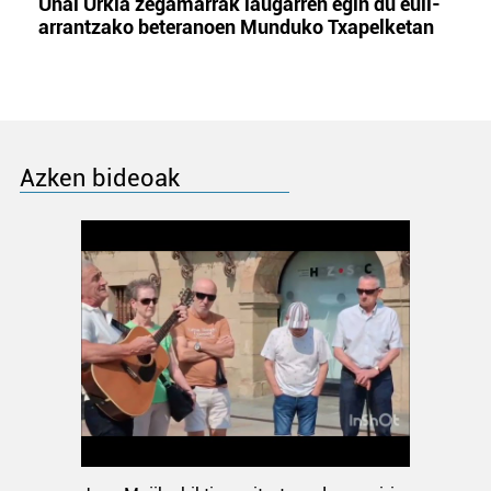
Unai Urkia zegamarrak laugarren egin du euli-
arrantzako beteranoen Munduko Txapelketan
Azken bideoak