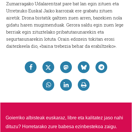
Zumarragako Udalarentzat pare bat lan egin zituen eta
Urretxuko Euskal Jaiko karrozak ere grabatu zituen
airetik. Drona bistatik galtzen zuen arren, bazekien nola
gidatu haren mugimenduak. Gerora saldu egin zuen lege
berriak egin zituztelako pribatutasunarekin eta
segurtasunarekin lotuta. Orain edozein tokitan erosi
daitezkeela dio, «baina trebezia behar da erabiltzeko».
Goierriko albisteak euskaraz, libre eta kalitatez jaso nahi
dituzu?
Horretarako zure babesa ezinbestekoa zaigu.