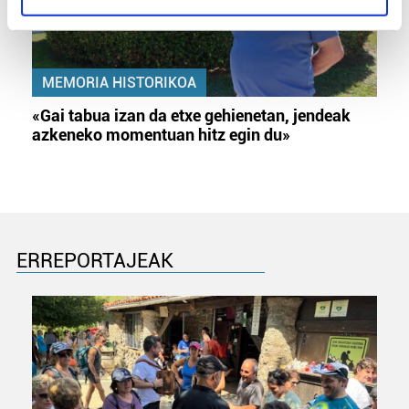
specific characteristics (fingerprinting)
Find out more about how your personal data is processed
and set your preferences in the
details section
.
MEMORIA HISTORIKOA
Guk eta gure bazkideek zure datu pertsonalak
«Gai tabua izan da etxe gehienetan, jendeak
prozesatzen ditugu, zure IP zenbakia, besteak beste,
azkeneko momentuan hitz egin du»
teknologia erabiliz, cookieak adibidez, iragarki eta eduki
pertsonalizatuak eskaintzeko, iragarkiak eta edukia
neurtzeko, jendeari buruzko informazioa biltzeko eta
produktuak garatzeko. Zure datuak nork eta zertarako
erabiltzen dituen hauta dezakezu.
ERREPORTAJEAK
Bazkide batzuek ez dizute baimenik eskatzen, eta beren
interes komertzial legitimoetan babesten dira. Ikusi gure
bazkideen zerrenda, beren ustez zein helburutarako
duten interes legitimoa eta horren aurka nola egin
dezakezun ikusteko.