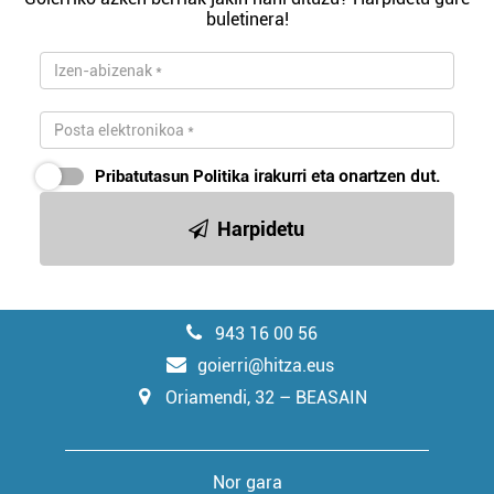
buletinera!
Pribatutasun Politika
irakurri eta onartzen dut.
Harpidetu
943 16 00 56
goierri@hitza.eus
Oriamendi, 32 – BEASAIN
Nor gara