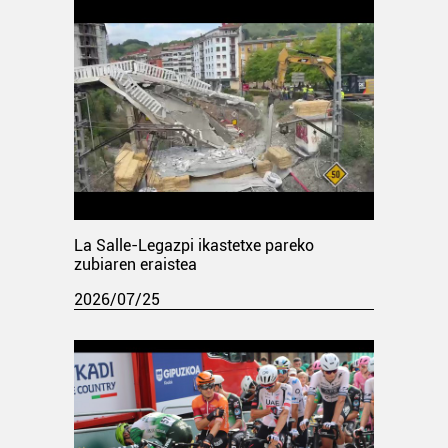
La Salle-Legazpi ikastetxe pareko
zubiaren eraistea
2026/07/25