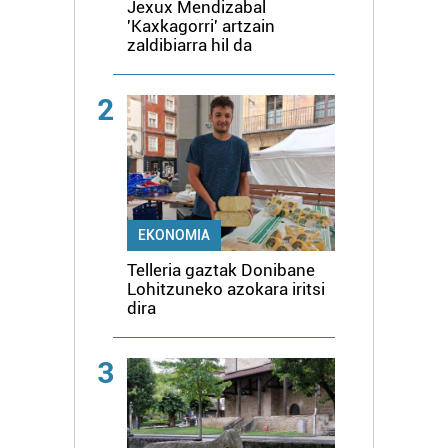
Jexux Mendizabal
'Kaxkagorri' artzain
zaldibiarra hil da
2
EKONOMIA
Telleria gaztak Donibane
Lohitzuneko azokara iritsi
dira
3