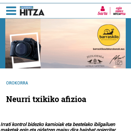
Sartu
OROKORRA
Neurri txikiko afizioa
Irrati kontrol bidezko kamioiak eta bestelako ibilgailuen
maketak egin eta gidatzen maisu dira hainbat goierritar.