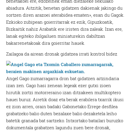
benetakoei ere, edozeinek eman diezaieke sekulako
abiadura. Aitzitik, benetan gidatzen dakienak jakingo du
sortzen diren arazoei aterabidea ematen», esan du Gagok.
Ezkioko zubipean goierritarrak ez ezik, Gipuzkoatik,
Bizkaitik nahiz Arabatik ere iristen dira zaleak. Izan ere,
lanak egiteko ibilgailuen miniaturekin dabiltzan
bakarrenetakoak dira goierritar hauek.
Zailagoa da airean dronak gidatzea irrati kontrol bidez
Angel Gago zumarragarra dron bat gidatzen aitzindaria
izan zen. Gago hasi zenean legeak ezer gutxi zioen
hirutik zortzi motorreraino izan ditzakeen multikoptero
hauei buruz. Airetik doaz eta berak erabilera txarrik ikusi
ez zion arren, orain badaki Gabonetako Errege desfilea
grabatzeko balio duten bezalaxe balio dezaketela leiho
batetik granada bat sartzeko. Intxortako batailari buruzko
dokumentala grabatzen lagundu zuen bere dronak,