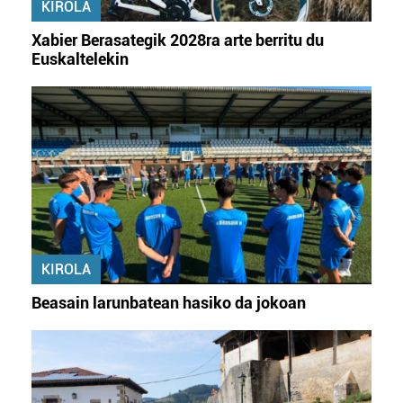
KIROLA
Xabier Berasategik 2028ra arte berritu du
Euskaltelekin
KIROLA
Beasain larunbatean hasiko da jokoan