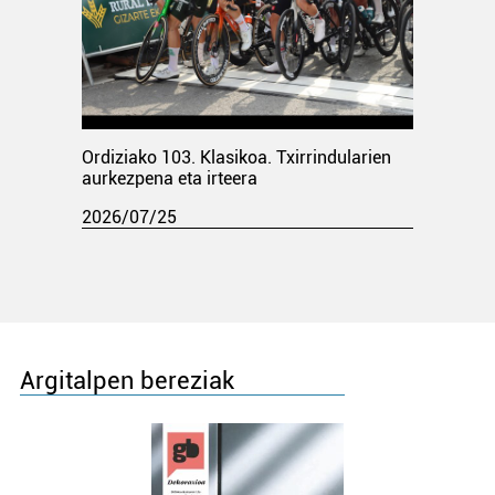
Ordiziako 103. Klasikoa. Txirrindularien
aurkezpena eta irteera
2026/07/25
Argitalpen bereziak