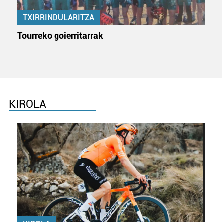
TXIRRINDULARITZA
Tourreko goierritarrak
KIROLA