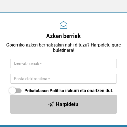
Azken berriak
Goierriko azken berriak jakin nahi dituzu? Harpidetu gure
buletinera!
Pribatutasun Politika
irakurri eta onartzen dut.
Harpidetu