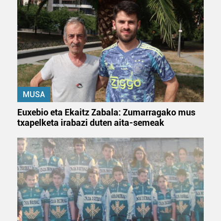
fitxategiak erabiltzen ditu. Zure esperientzia eta
zerbitzuak hobetzeko asmoz, cookie teknologiaz
baliatzen gara. Ohar hau onartuz gero, teknologia hori
erabiltzeko baimen esplizitua ematen diguzu.
Gehiago
irakurri
MUSA
Euxebio eta Ekaitz Zabala: Zumarragako mus
txapelketa irabazi duten aita-semeak