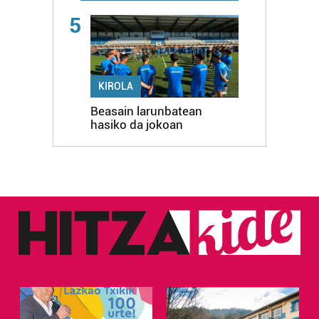
5
KIROLA
Beasain larunbatean
hasiko da jokoan