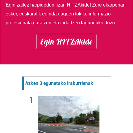
Egin zaitez harpidedun, izan HITZAkide!
Zure ekarpenari
esker, euskaratik eginda dagoen tokiko informazio
profesionala garatzen eta indartzen lagunduko duzu.
Egin HITZAkide
Azken 3 egunetako irakurrienak
1