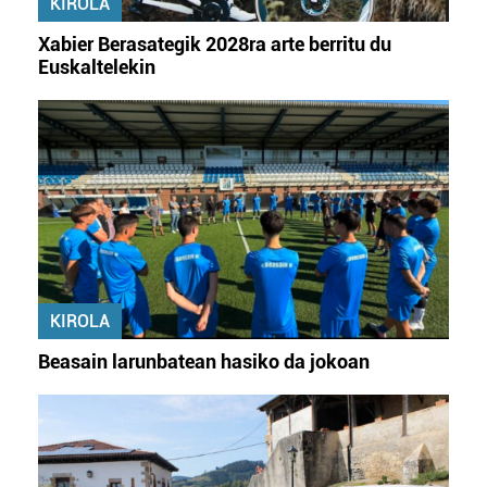
KIROLA
Xabier Berasategik 2028ra arte berritu du
Euskaltelekin
KIROLA
Beasain larunbatean hasiko da jokoan