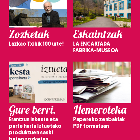
Zozketak
Eskaintzak
Lazkao Txikik 100 urte!
LA ENCARTADA
FABRIKA-MUSEOA
Gure berri.
Hemeroteka
Erantzun inkesta eta
Papereko zenbakiak
parte hartu Iztuetako
PDF formatuan
produktuen saski
baten zozketan