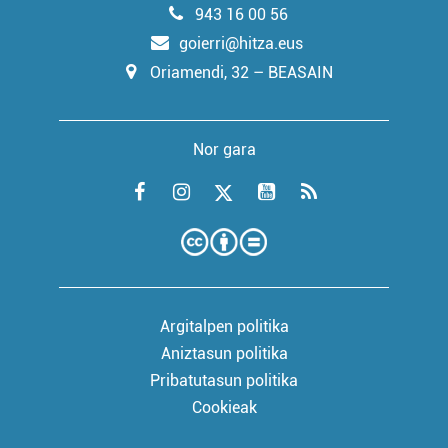
943 16 00 56
goierri@hitza.eus
Oriamendi, 32 – BEASAIN
Nor gara
Argitalpen politika
Aniztasun politika
Pribatutasun politika
Cookieak