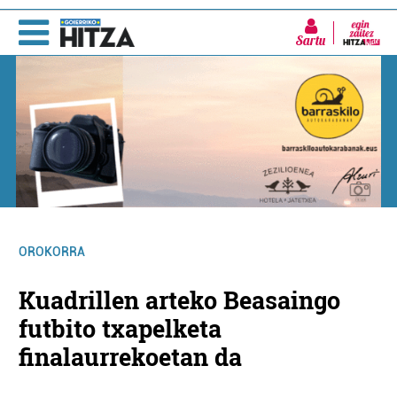
Sartu
OROKORRA
Kuadrillen arteko Beasaingo
futbito txapelketa
finalaurrekoetan da