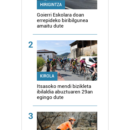
HIRIGINTZA
Goierri Eskolara doan
errepideko biribilgunea
amaitu dute
2
KIROLA
Itsasoko mendi bizikleta
ibilaldia abuztuaren 29an
egingo dute
3