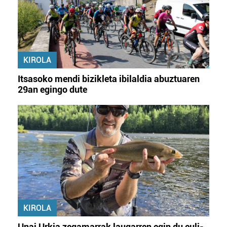
KIROLA
Itsasoko mendi bizikleta ibilaldia abuztuaren
29an egingo dute
KIROLA
Unai Urkia zegamarrak laugarren egin du euli-