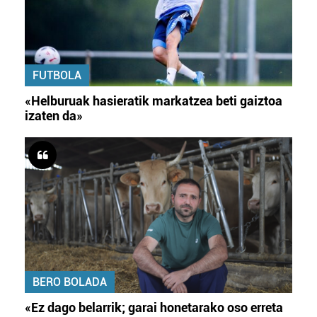
FUTBOLA
«Helburuak hasieratik markatzea beti gaiztoa
izaten da»
BERO BOLADA
«Ez dago belarrik; garai honetarako oso erreta