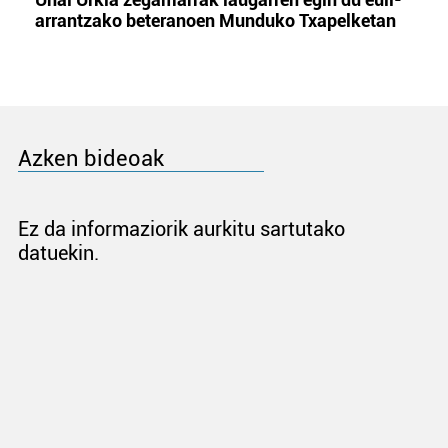
arrantzako beteranoen Munduko Txapelketan
Azken bideoak
Ez da informaziorik aurkitu sartutako
datuekin.