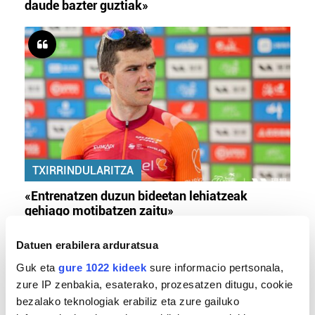
daude bazter guztiak»
TXIRRINDULARITZA
«Entrenatzen duzun bideetan lehiatzeak
gehiago motibatzen zaitu»
Datuen erabilera arduratsua
Guk eta
gure 1022 kideek
sure informacio pertsonala,
zure IP zenbakia, esaterako, prozesatzen ditugu, cookie
bezalako teknologiak erabiliz eta zure gailuko