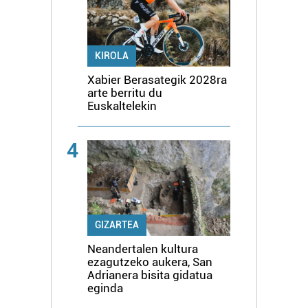
KIROLA
Xabier Berasategik 2028ra
arte berritu du
Euskaltelekin
4
GIZARTEA
Neandertalen kultura
ezagutzeko aukera, San
Adrianera bisita gidatua
eginda