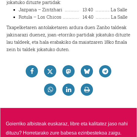
jokatuko dituzte partidak:
Jazpana – Zintzhari ………….. 13:40 ………….. La Salle
Rotula – Los Chicos ……………. 14:40 ………….. La Salle
Txapelketaren antolaketaren ardura duen Zanbo taldeak
jakinarazi duenez, joan-etorriko partidak jokatuko dituzte
lau taldeek, eta hala erabakiko da maiatzaren 18ko finala
zein bi taldek jokatuko duten.
Goierriko albisteak euskaraz, libre eta kalitatez jaso nahi
dituzu?
Horretarako zure babesa ezinbestekoa zaigu.