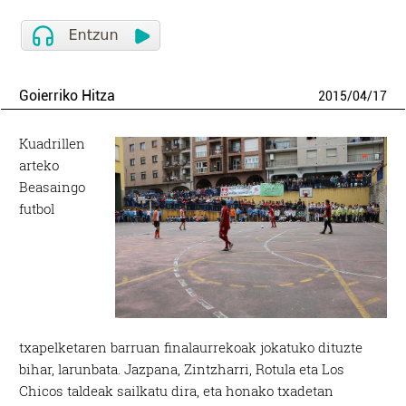
Goierriko Hitza
2015
/
04
/
17
Kuadrillen
arteko
Beasaingo
futbol
txapelketaren barruan finalaurrekoak jokatuko dituzte
bihar, larunbata. Jazpana, Zintzharri, Rotula eta Los
Chicos taldeak sailkatu dira, eta honako txadetan