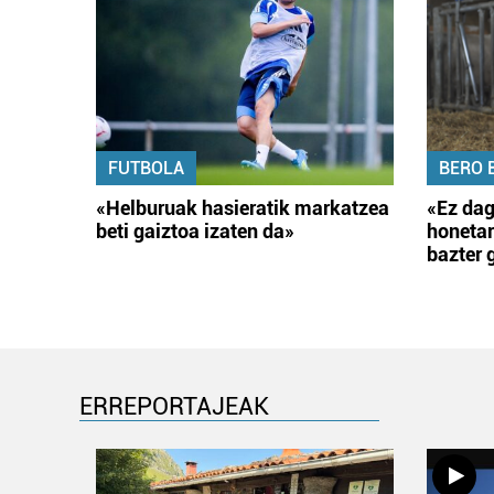
FUTBOLA
BERO 
«Helburuak hasieratik markatzea
«Ez dag
beti gaiztoa izaten da»
honetar
bazter 
ERREPORTAJEAK