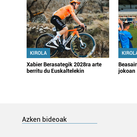
KIROLA
KIROL
Xabier Berasategik 2028ra arte
Beasain
berritu du Euskaltelekin
jokoan
Azken bideoak