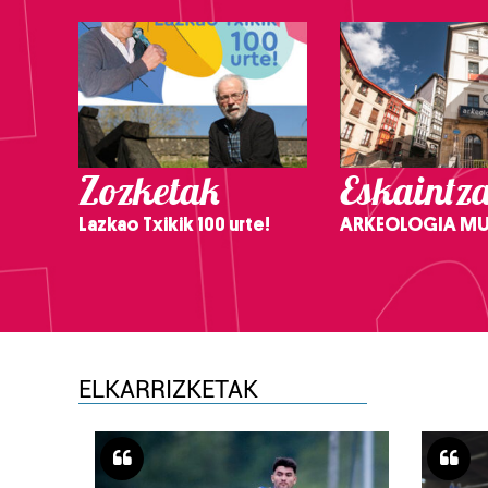
Zozketak
Eskaintz
Lazkao Txikik 100 urte!
ARKEOLOGIA M
ELKARRIZKETAK