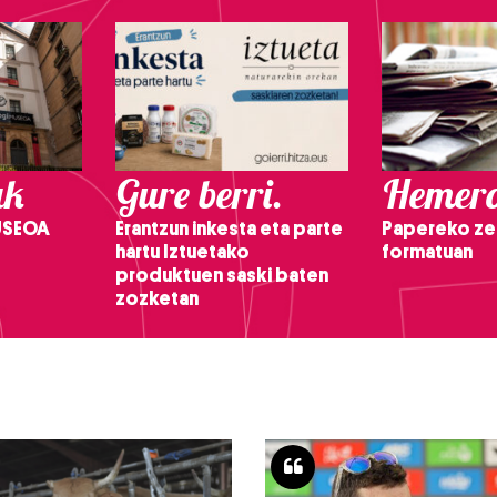
ak
Gure berri.
Hemero
USEOA
Erantzun inkesta eta parte
Papereko ze
hartu Iztuetako
formatuan
produktuen saski baten
zozketan