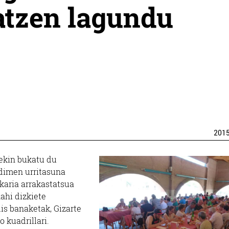
atzen lagundu
201
tekin bukatu du
adimen urritasuna
karia arrakastatsua
ahi dizkiete
dis banaketak, Gizarte
o kuadrillari.