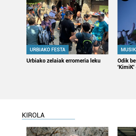
URBIAKO FESTA
MUSIK
Urbiako zelaiak erromeria leku
Odik be
'KimiK'
KIROLA