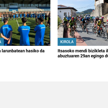
A
KIROLA
 larunbatean hasiko da
Itsasoko mendi bizikleta i
abuztuaren 29an egingo d