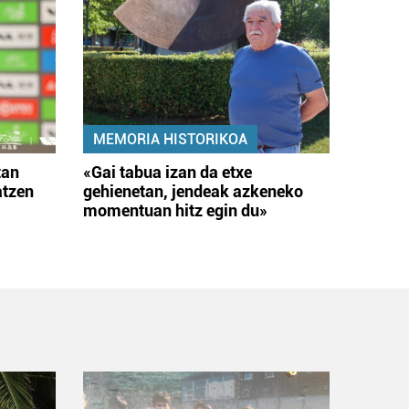
MEMORIA HISTORIKOA
tan
«Gai tabua izan da etxe
atzen
gehienetan, jendeak azkeneko
momentuan hitz egin du»