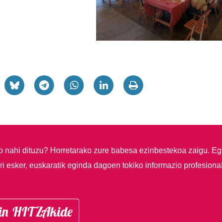
so nahi dituzu?
Horretarako zure babesa ezinbestekoa zaigu. Eg
i esker, euskaratik eginda dagoen tokiko informazio profesiona
in HITZAkide