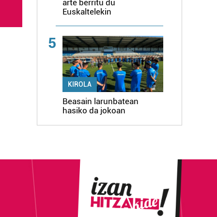
arte berritu du
Euskaltelekin
5
KIROLA
Beasain larunbatean
hasiko da jokoan