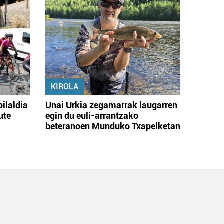
KIROLA
bilaldia
Unai Urkia zegamarrak laugarren
ute
egin du euli-arrantzako
beteranoen Munduko Txapelketan