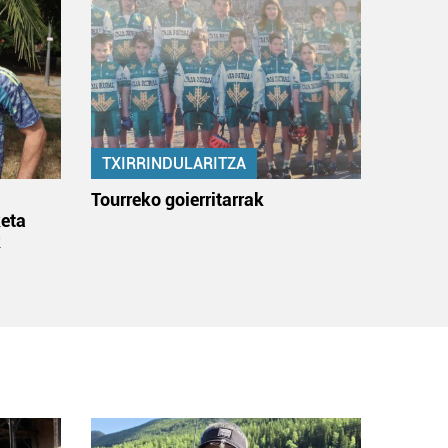
TXIRRINDULARITZA
:
Tourreko goierritarrak
eta
k