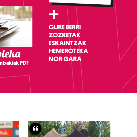
+
GURE BERRI
ZOZKETAK
ESKAINTZAK
teka
HEMEROTEKA
NOR GARA
nbakiak PDF