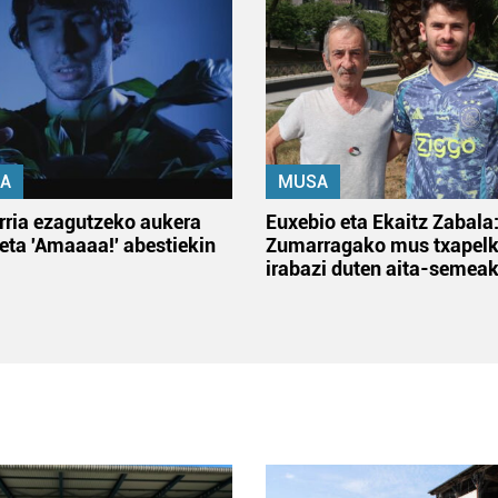
A
MUSA
rria ezagutzeko aukera
Euxebio eta Ekaitz Zabala
 eta 'Amaaaa!' abestiekin
Zumarragako mus txapelk
irabazi duten aita-semea