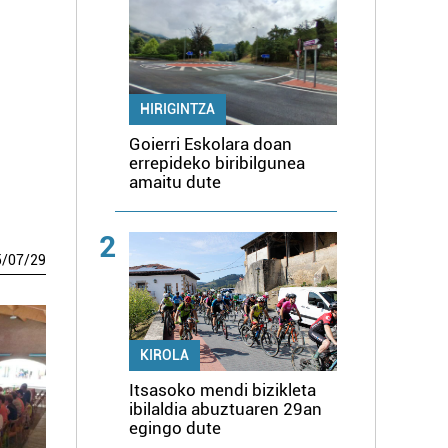
HIRIGINTZA
Goierri Eskolara doan
errepideko biribilgunea
amaitu dute
2
5
/
07
/
29
KIROLA
Itsasoko mendi bizikleta
ibilaldia abuztuaren 29an
egingo dute