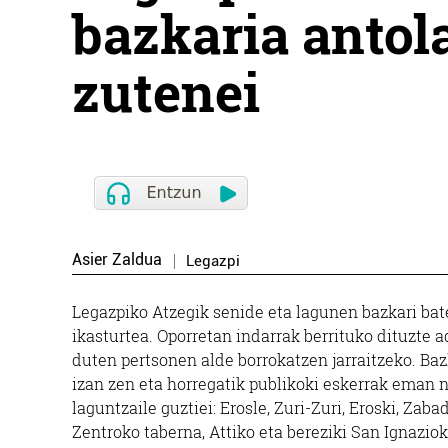
bazkaria antol
zutenei
Asier Zaldua
Legazpi
Legazpiko Atzegik senide eta lagunen bazkari ba
ikasturtea. Oporretan indarrak berrituko dituzte 
duten pertsonen alde borrokatzen jarraitzeko. Baz
izan zen eta horregatik publikoki eskerrak eman n
laguntzaile guztiei: Erosle, Zuri-Zuri, Eroski, Zaba
Zentroko taberna, Attiko eta bereziki San Ignaziok