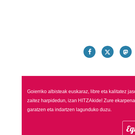
Goierriko albisteak euskaraz, libre eta kalitatez ja
zaitez harpidedun, izan HITZAkide!
Zure ekarpenar
garatzen eta indartzen lagunduko duzu.
Eg