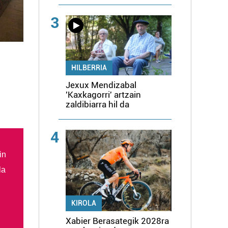
3
HILBERRIA
Jexux Mendizabal
'Kaxkagorri' artzain
zaldibiarra hil da
4
in
la
KIROLA
Xabier Berasategik 2028ra