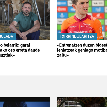
BOLADA
TXIRRINDULARITZA
o belarrik; garai
«Entrenatzen duzun bidee
ako oso erreta daude
lehiatzeak gehiago motib
guztiak»
zaitu»