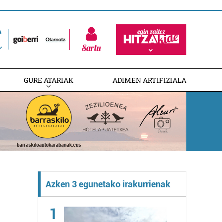
Sartu
GURE ATARIAK
ADIMEN ARTIFIZIALA
Azken 3 egunetako irakurrienak
1