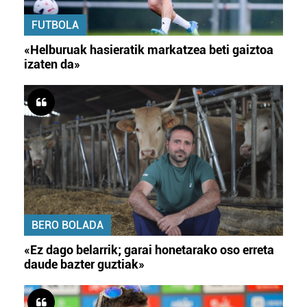
FUTBOLA
«Helburuak hasieratik markatzea beti gaiztoa
izaten da»
BERO BOLADA
«Ez dago belarrik; garai honetarako oso erreta
daude bazter guztiak»