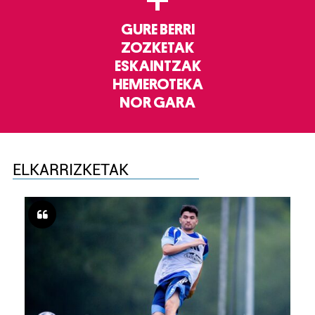
+
GURE BERRI
ZOZKETAK
ESKAINTZAK
HEMEROTEKA
NOR GARA
ELKARRIZKETAK