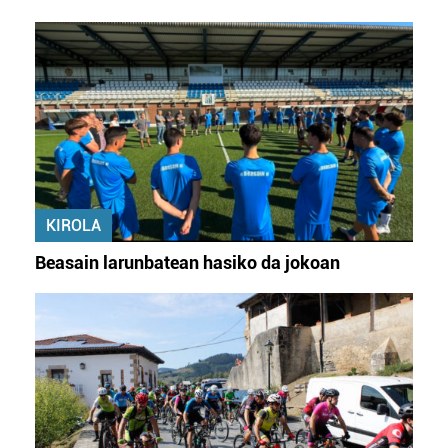
KIROLA
Beasain larunbatean hasiko da jokoan