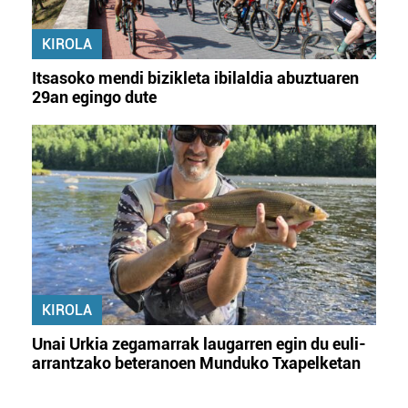
KIROLA
Itsasoko mendi bizikleta ibilaldia abuztuaren
29an egingo dute
KIROLA
Unai Urkia zegamarrak laugarren egin du euli-
arrantzako beteranoen Munduko Txapelketan