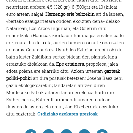
neurriaren arabera 4,5 (320 gr.), 6 (500gr.) eta 10 (kiloa)
euro artean salgai.
Hemengo erle beltzekin
ari da lanean,
«bertako ezaugarrietara ondoen ekoizten dena» delako.
Nafarroan, Los Arcos inguruan, eta Goierrin ditu
erlauntzak. «Hangoak ziurtasun handiagoa ematen badu
ere, eguraldia dela eta, aurten hemen oso urte ona izaten
ari gara». Gaur gaurkoz, Usurbilgo Eztiolan erabili ohi du,
baina laster Zaldibian sortze bidean den plantak lana
erraztuko diolakoan da.
Epe ertainera
, propoleoa, jalea
edota polena ere ekarriko ditu. Azken urteetan
gazteak
poliki-poliki
ari dira postuak betetzen: Joseba Baez behi
gazta ekologikoarekin; landaretan aritzen diren
Monteseko Patxik aitaren lanari erreleboa hartu dio;
Esther, berriz, Esther Illarramendi amaren ondoan
ikusten da astero; eta orain, Jon Etxeberriak gozatuko
ditu bazterrak.
Ordiziako azokaren prezioak
.