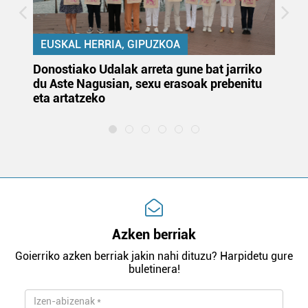
EUSKAL HERRIA, GIPUZKOA
Donostiako Udalak arreta gune bat jarriko
Ur
du Aste Nagusian, sexu erasoak prebenitu
es
eta artatzeko
lu
Azken berriak
Goierriko azken berriak jakin nahi dituzu? Harpidetu gure
buletinera!