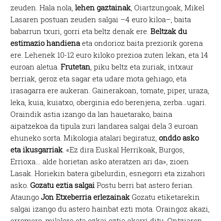
zeuden. Hala nola,
lehen gaztainak
, Oiartzungoak, Mikel
Lasaren postuan zeuden salgai –4 euro kiloa–, baita
babarrun txuri, gorri eta beltz denak ere.
Beltzak du
estimazio handiena
eta ondorioz baita preziorik gorena
ere. Lehenek 10-12 euro kiloko prezioa zuten lekan, eta 14
euroan aletua.
Frutetan
, piku beltz eta zuriak, intxaur
berriak, geroz eta sagar eta udare mota gehiago, eta
irasagarra ere aukeran. Gainerakoan, tomate, piper, uraza,
leka, kuia, kuiatxo, oberginia edo berenjena, zerba…ugari.
Oraindik astia izango da lan hauetarako, baina
aipatzekoa da tipula zuri landarea salgai dela 3 euroan
ehuneko sorta. Mikologia atalari begiratuz,
onddo asko
eta ikusgarriak
. «Ez dira Euskal Herrikoak, Burgos,
Errioxa… alde horietan asko ateratzen ari da», zioen
Lasak. Horiekin batera gibelurdin, esnegorri eta zizahori
asko.
Gozatu eztia salgai
Postu berri bat astero ferian.
Ataungo
Jon Etxeberria erlezainak
Gozatu etiketarekin
salgai izango du astero hainbat ezti mota. Oraingoz akazi,
erromero, milalore eta ezkai eztia ekarri ditu. Ontziaren