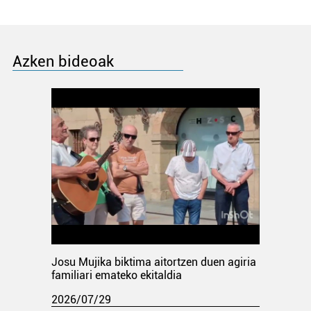
Azken bideoak
Josu Mujika biktima aitortzen duen agiria
familiari emateko ekitaldia
2026/07/29