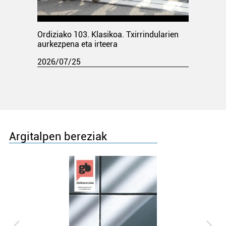
Ordiziako 103. Klasikoa. Txirrindularien
aurkezpena eta irteera
2026/07/25
Argitalpen bereziak