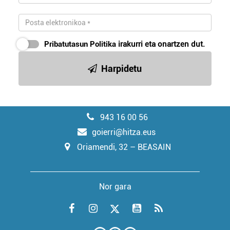
Pribatutasun Politika
irakurri eta onartzen dut.
Harpidetu
943 16 00 56
goierri@hitza.eus
Oriamendi, 32 – BEASAIN
Nor gara