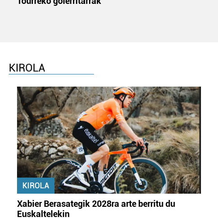
Tourreko goierritarrak
KIROLA
KIROLA
Xabier Berasategik 2028ra arte berritu du
Euskaltelekin