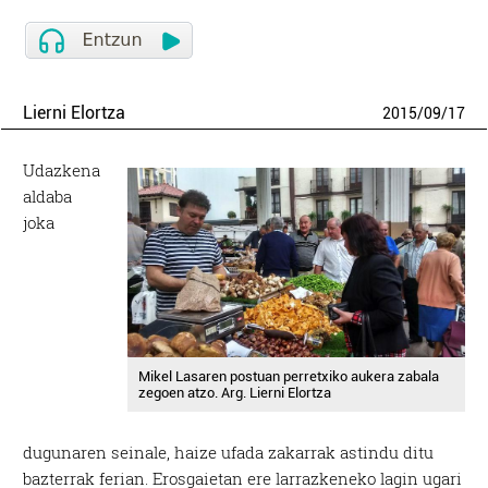
Lierni Elortza
2015
/
09
/
17
Udazkena
aldaba
joka
Mikel Lasaren postuan perretxiko aukera zabala
zegoen atzo. Arg. Lierni Elortza
dugunaren seinale, haize ufada zakarrak astindu ditu
bazterrak ferian. Erosgaietan ere larrazkeneko lagin ugari