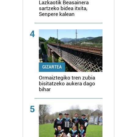
Lazkaotik Beasainera
sartzeko bidea itxita,
Senpere kalean
4
GIZARTEA
Ormaiztegiko tren zubia
bisitatzeko aukera dago
bihar
5