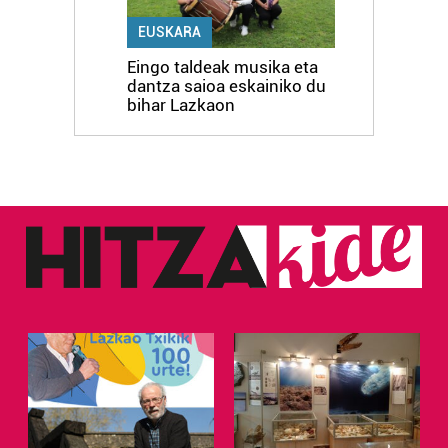
EUSKARA
Eingo taldeak musika eta
dantza saioa eskainiko du
bihar Lazkaon