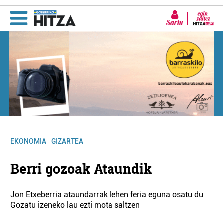
Sartu
EKONOMIA
GIZARTEA
Berri gozoak Ataundik
Jon Etxeberria ataundarrak lehen feria eguna osatu du
Gozatu izeneko lau ezti mota saltzen