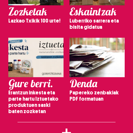
Zozketak
Eskaintzak
Lazkao Txikik 100 urte!
Luberriko sarrera eta
bisita gidatua
Gure berri.
Denda
Erantzun inkesta eta
Papereko zenbakiak
parte hartu Iztuetako
PDF formatuan
produktuen saski
baten zozketan