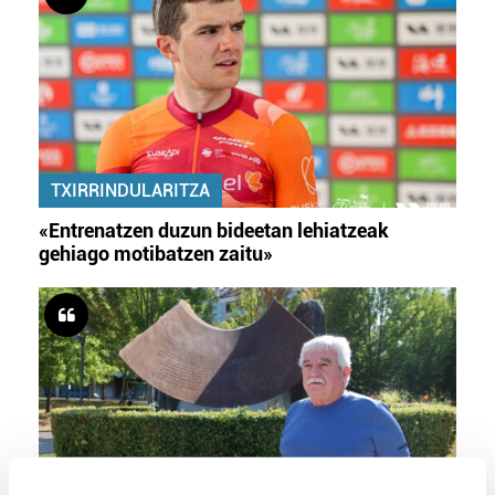
TXIRRINDULARITZA
«Entrenatzen duzun bideetan lehiatzeak
gehiago motibatzen zaitu»