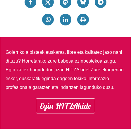
Goierriko albisteak euskaraz, libre eta kalitatez jaso nahi
dituzu?
Horretarako zure babesa ezinbestekoa zaigu.
Egin zaitez harpidedun, izan HITZAkide!
Zure ekarpenari
esker, euskaratik eginda dagoen tokiko informazio
profesionala garatzen eta indartzen lagunduko duzu.
Egin HITZAkide