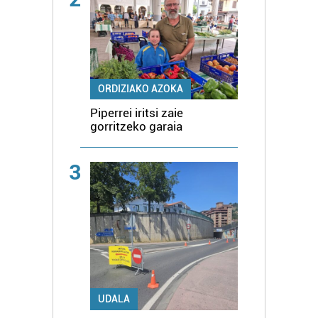
ORDIZIAKO AZOKA
Piperrei iritsi zaie
gorritzeko garaia
3
UDALA