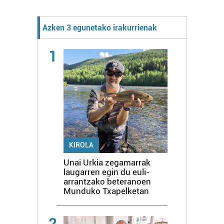
Azken 3 egunetako irakurrienak
1
KIROLA
Unai Urkia zegamarrak
laugarren egin du euli-
arrantzako beteranoen
Munduko Txapelketan
2