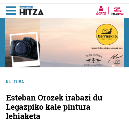
Sartu
KULTURA
Esteban Orozek irabazi du
Legazpiko kale pintura
lehiaketa