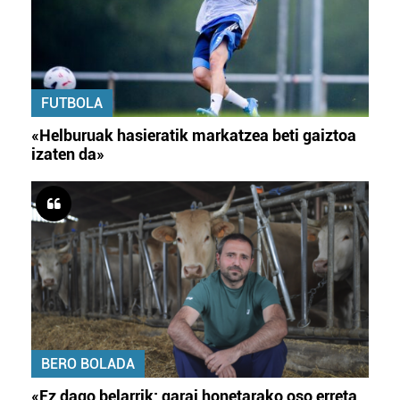
FUTBOLA
«Helburuak hasieratik markatzea beti gaiztoa
izaten da»
BERO BOLADA
«Ez dago belarrik; garai honetarako oso erreta