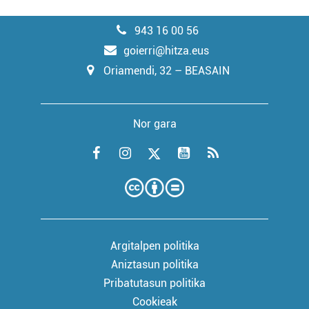
943 16 00 56
goierri@hitza.eus
Oriamendi, 32 – BEASAIN
Nor gara
Argitalpen politika
Aniztasun politika
Pribatutasun politika
Cookieak