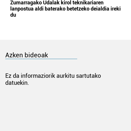
Zumarragako Udalak kirol teknikariaren
lanpostua aldi baterako betetzeko deialdia ireki
du
Azken bideoak
Ez da informaziorik aurkitu sartutako
datuekin.