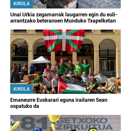
KIROLA
Unai Urkia zegamarrak laugarren egin du euli-
arrantzako beteranoen Munduko Txapelketan
KIROLA
Emaneurre Euskarari eguna irailaren 5ean
ospatuko da