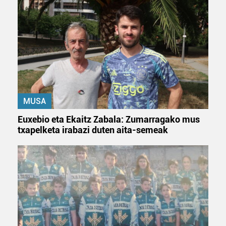
MUSA
Euxebio eta Ekaitz Zabala: Zumarragako mus
txapelketa irabazi duten aita-semeak