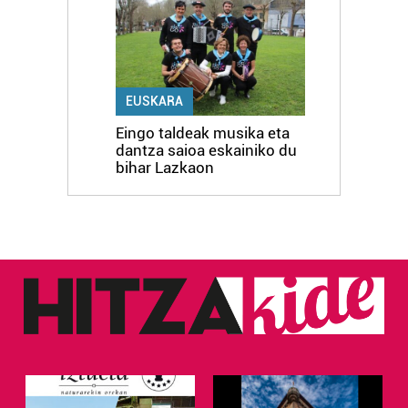
EUSKARA
Eingo taldeak musika eta
dantza saioa eskainiko du
bihar Lazkaon