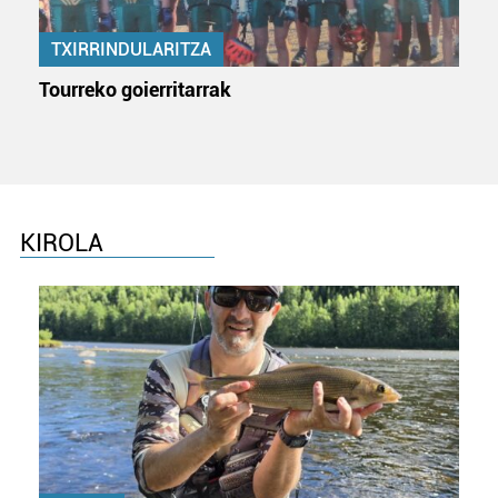
TXIRRINDULARITZA
Tourreko goierritarrak
KIROLA