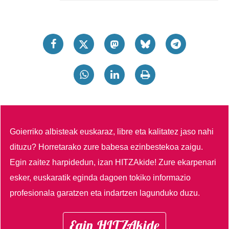
Goierriko albisteak euskaraz, libre eta kalitatez jaso nahi
dituzu?
Horretarako zure babesa ezinbestekoa zaigu.
Egin zaitez harpidedun, izan HITZAkide!
Zure ekarpenari
esker, euskaratik eginda dagoen tokiko informazio
profesionala garatzen eta indartzen lagunduko duzu.
Egin HITZAkide