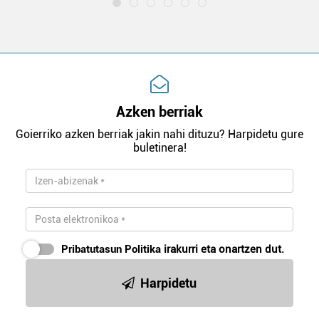
Azken berriak
Goierriko azken berriak jakin nahi dituzu? Harpidetu gure
buletinera!
Pribatutasun Politika
irakurri eta onartzen dut.
Harpidetu