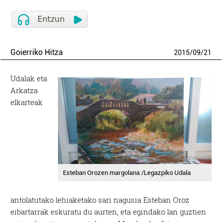
Goierriko Hitza
2015
/
09
/
21
Udalak eta
Arkatza
elkarteak
Esteban Orozen margolana /Legazpiko Udala
antolatutako lehiaketako sari nagusia Esteban Oroz
eibartarrak eskuratu du aurten, eta egindako lan guztien