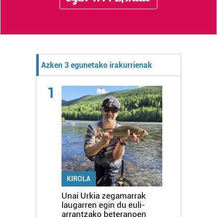
Azken 3 egunetako irakurrienak
1
KIROLA
Unai Urkia zegamarrak
laugarren egin du euli-
arrantzako beteranoen