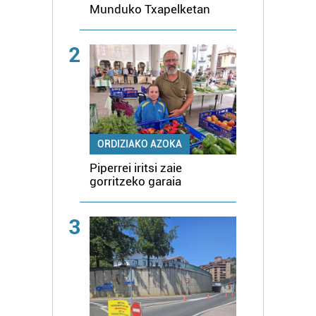
Munduko Txapelketan
2
ORDIZIAKO AZOKA
Piperrei iritsi zaie
gorritzeko garaia
3