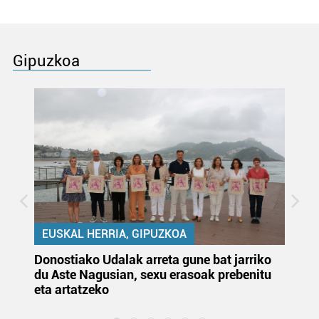
Gipuzkoa
EUSKAL HERRIA, GIPUZKOA
Donostiako Udalak arreta gune bat jarriko
Ur
du Aste Nagusian, sexu erasoak prebenitu
es
eta artatzeko
lu