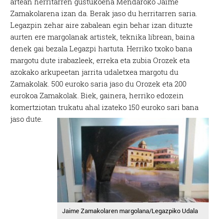
artean herritarren gustukoena Mendaroko Jaime
Zamakolarena izan da. Berak jaso du herritarren saria.
Legazpin zehar aire zabalean egin behar izan dituzte
aurten ere margolanak artistek, teknika librean, baina
denek gai bezala Legazpi hartuta. Herriko txoko bana
margotu dute irabazleek, erreka eta zubia Orozek eta
azokako arkupeetan jarrita udaletxea margotu du
Zamakolak. 500 euroko saria jaso du Orozek eta 200
eurokoa Zamakolak. Biek, gainera, herriko edozein
komertziotan trukatu ahal izateko 150 euroko sari bana
jaso dute.
Jaime Zamakolaren margolana/Legazpiko Udala