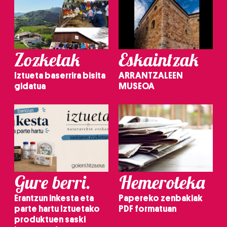
Zozketak
Eskaintzak
Iztueta baserrira bisita
ARRANTZALEEN
gidatua
MUSEOA
Gure berri.
Hemeroteka
Erantzun inkesta eta
Papereko zenbakiak
parte hartu Iztuetako
PDF formatuan
produktuen saski