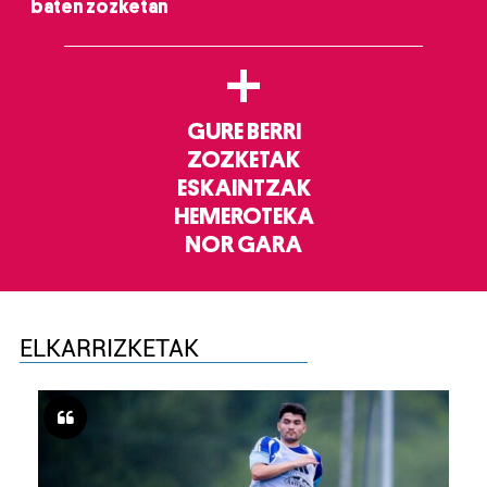
baten zozketan
+
GURE BERRI
ZOZKETAK
ESKAINTZAK
HEMEROTEKA
NOR GARA
ELKARRIZKETAK