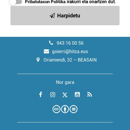
Pribatutasun Politika
irakurri eta onartzen dut.
Harpidetu
943 16 00 56
goierri@hitza.eus
Oriamendi, 32 – BEASAIN
Nor gara