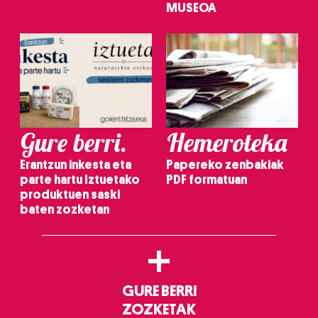
MUSEOA
Gure berri.
Hemeroteka
Erantzun inkesta eta
Papereko zenbakiak
parte hartu Iztuetako
PDF formatuan
produktuen saski
baten zozketan
+
GURE BERRI
ZOZKETAK