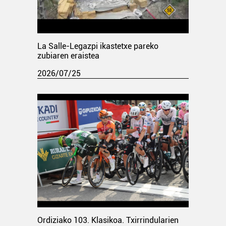
La Salle-Legazpi ikastetxe pareko
zubiaren eraistea
2026/07/25
Ordiziako 103. Klasikoa. Txirrindularien