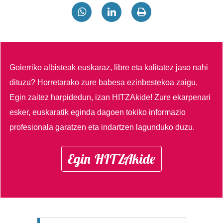
Goierriko albisteak euskaraz, libre eta kalitatez jaso nahi
dituzu?
Horretarako zure babesa ezinbestekoa zaigu.
Egin zaitez harpidedun, izan HITZAkide!
Zure ekarpenari
esker, euskaratik eginda dagoen tokiko informazio
profesionala garatzen eta indartzen lagunduko duzu.
Egin HITZAkide