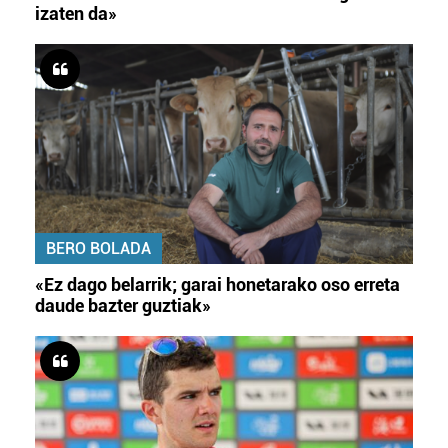
izaten da»
BERO BOLADA
«Ez dago belarrik; garai honetarako oso erreta
daude bazter guztiak»