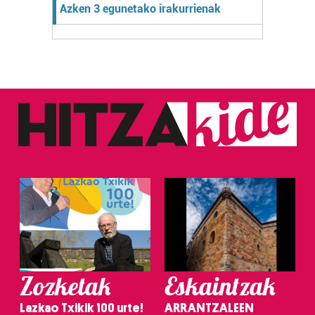
Azken 3 egunetako irakurrienak
Zozketak
Eskaintzak
Lazkao Txikik 100 urte!
ARRANTZALEEN