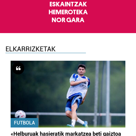
ESKAINTZAK
HEMEROTEKA
NOR GARA
ELKARRIZKETAK
FUTBOLA
«Helburuak hasieratik markatzea beti gaiztoa