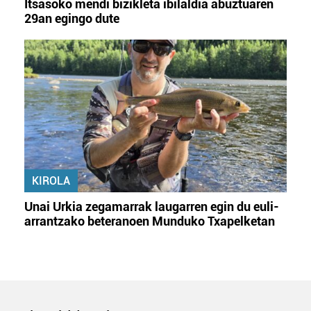
Itsasoko mendi bizikleta ibilaldia abuztuaren
29an egingo dute
KIROLA
Unai Urkia zegamarrak laugarren egin du euli-
arrantzako beteranoen Munduko Txapelketan