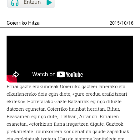
Goierriko Hitza
2015
/
10
/
16
Ernai gazte erakundeak Goierriko gazteei lanerako eta
elkarlanerako deia egin diete, «gure eredua eraikitzeari
ekiteko». Horretarako Gazte Batzarrak egingo dituzte
datozen egunetan Goierriko hainbat herritan. Bihar,
Beasainen egingo dute, 11:30ean, Arranon. Ernairen
esanetan, «etorkizun iluna iragartzen digute. Gazteok
prekarietate iraunkorrera kondenatuta gaude zapalduak
eta esplotatuak izatera. Hau da sistema kapitalista eta