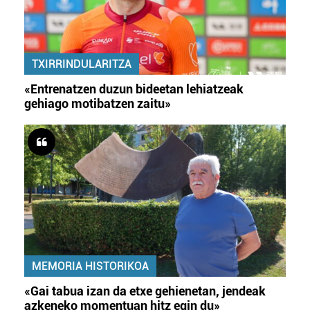
TXIRRINDULARITZA
«Entrenatzen duzun bideetan lehiatzeak
gehiago motibatzen zaitu»
MEMORIA HISTORIKOA
«Gai tabua izan da etxe gehienetan, jendeak
azkeneko momentuan hitz egin du»