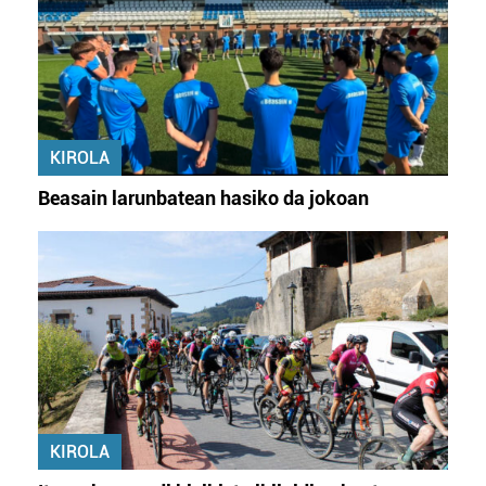
KIROLA
Beasain larunbatean hasiko da jokoan
KIROLA