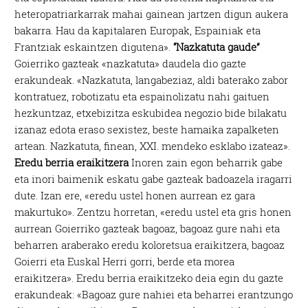
heteropatriarkarrak mahai gainean jartzen digun aukera
bakarra. Hau da kapitalaren Europak, Espainiak eta
Frantziak eskaintzen digutena».
“Nazkatuta gaude”
Goierriko gazteak «nazkatuta» daudela dio gazte
erakundeak. «Nazkatuta, langabeziaz, aldi baterako zabor
kontratuez, robotizatu eta espainolizatu nahi gaituen
hezkuntzaz, etxebizitza eskubidea negozio bide bilakatu
izanaz edota eraso sexistez, beste hamaika zapalketen
artean. Nazkatuta, finean, XXI. mendeko esklabo izateaz».
Eredu berria eraikitzera
Inoren zain egon beharrik gabe
eta inori baimenik eskatu gabe gazteak badoazela iragarri
dute. Izan ere, «eredu ustel honen aurrean ez gara
makurtuko». Zentzu horretan, «eredu ustel eta gris honen
aurrean Goierriko gazteak bagoaz, bagoaz gure nahi eta
beharren araberako eredu koloretsua eraikitzera, bagoaz
Goierri eta Euskal Herri gorri, berde eta morea
eraikitzera». Eredu berria eraikitzeko deia egin du gazte
erakundeak: «Bagoaz gure nahiei eta beharrei erantzungo