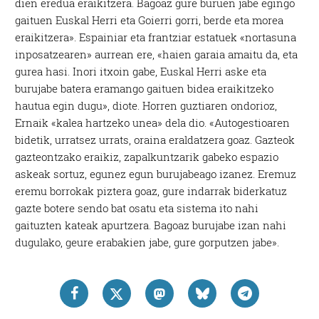
dien eredua eraikitzera. Bagoaz gure buruen jabe egingo
gaituen Euskal Herri eta Goierri gorri, berde eta morea
eraikitzera». Espainiar eta frantziar estatuek «nortasuna
inposatzearen» aurrean ere, «haien garaia amaitu da, eta
gurea hasi. Inori itxoin gabe, Euskal Herri aske eta
burujabe batera eramango gaituen bidea eraikitzeko
hautua egin dugu», diote. Horren guztiaren ondorioz,
Ernaik «kalea hartzeko unea» dela dio. «Autogestioaren
bidetik, urratsez urrats, oraina eraldatzera goaz. Gazteok
gazteontzako eraikiz, zapalkuntzarik gabeko espazio
askeak sortuz, egunez egun burujabeago izanez. Eremuz
eremu borrokak piztera goaz, gure indarrak biderkatuz
gazte botere sendo bat osatu eta sistema ito nahi
gaituzten kateak apurtzera. Bagoaz burujabe izan nahi
dugulako, geure erabakien jabe, gure gorputzen jabe».