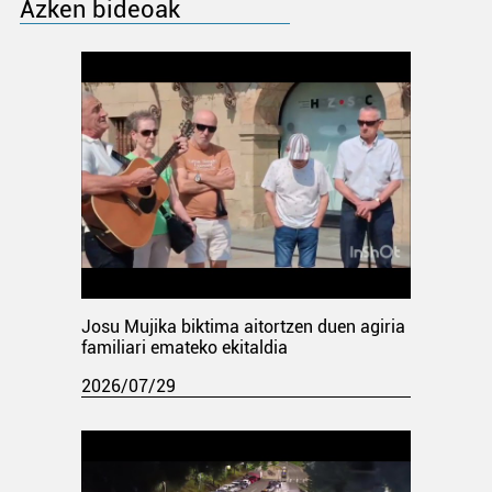
Azken bideoak
Josu Mujika biktima aitortzen duen agiria
familiari emateko ekitaldia
2026/07/29