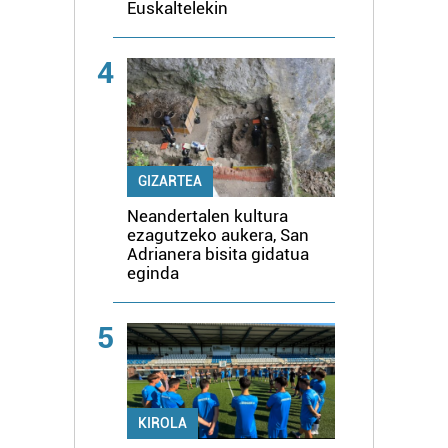
Euskaltelekin
4
GIZARTEA
Neandertalen kultura
ezagutzeko aukera, San
Adrianera bisita gidatua
eginda
5
KIROLA