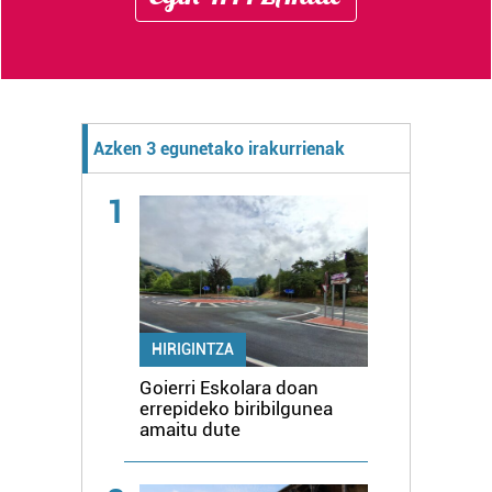
Azken 3 egunetako irakurrienak
1
HIRIGINTZA
Goierri Eskolara doan
errepideko biribilgunea
amaitu dute