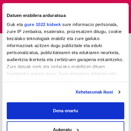
ESKAINTZAK
HEMEROTEKA
Datuen erabilera arduratsua
NOR GARA
Guk eta
gure 1022 kideek
sure informacio pertsonala,
zure IP zenbakia, esaterako, prozesatzen ditugu, cookie
bezalako teknologiak erabiliz eta zure gailuko
informazioak azitzen dugu publizitate eta eduki
ELKARRIZKETAK
pertsonalizatua, publizitatearen eta edukiaren neurketa,
audientzia-ikerketa eta zerbitzuen garapena eskaintzeko.
Zure datuak nork eta zertarako erabiltzen dituen
hautatzeko aukera duzu. Zure onespena aldatzen edo
deuseztatzen ahal duzu edozein momentutan, Cookie
deklaraziotik edo Privacy triggerean klikatuz.
Xehetasunak ikusi
If you allow, we would also like to:
Collect information about your geographical
Dena onartu
location which can be accurate to within several
FUTBOLA
meters
«Helburuak hasieratik markatzea beti gaiztoa
Aukeratu
Identify your device by actively scanning it for