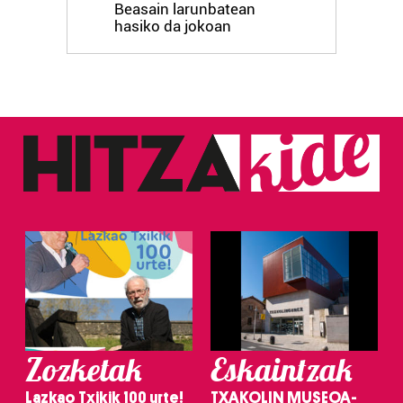
Beasain larunbatean
hasiko da jokoan
Zozketak
Eskaintzak
Lazkao Txikik 100 urte!
TXAKOLIN MUSEOA-