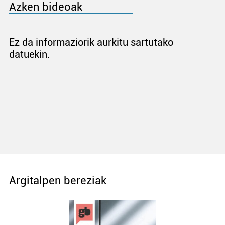
Azken bideoak
Ez da informaziorik aurkitu sartutako
datuekin.
Argitalpen bereziak