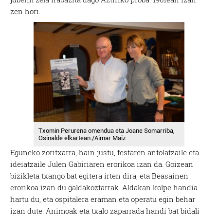
zen hori.
Txomin Perurena omendua eta Joane Somarriba,
Osinalde elkartean./Aimar Maiz
Eguneko zoritxarra, hain justu, festaren antolatzaile eta
ideiatzaile Julen Gabiriaren erorikoa izan da. Goizean
bizikleta txango bat egitera irten dira, eta Beasainen
erorikoa izan du galdakoztarrak. Aldakan kolpe handia
hartu du, eta ospitalera eraman eta operatu egin behar
izan dute. Animoak eta txalo zaparrada handi bat bidali