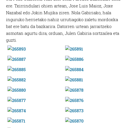
ere. Txirrindulari ohien artean, Jose Luis Maioz, Joxe
Nazabal edo Jokin Mujika ziren. Nola Gabiriako, hala
inguruko herrietako nahiz urrutiagoko zaletu mordoxka
bat ere batu da bazkarira. Datorren urtean jarraitzeko
asmotan agurtu dira; orduan, Julen Gabiria sortzailea eta
guzti.