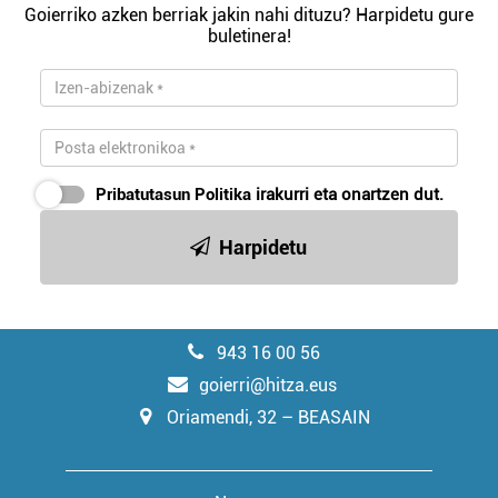
Goierriko azken berriak jakin nahi dituzu? Harpidetu gure
buletinera!
Pribatutasun Politika
irakurri eta onartzen dut.
Harpidetu
943 16 00 56
goierri@hitza.eus
Oriamendi, 32 – BEASAIN