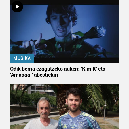
MUSIKA
Odik berria ezagutzeko aukera 'KimiK' eta
'Amaaaa!' abestiekin