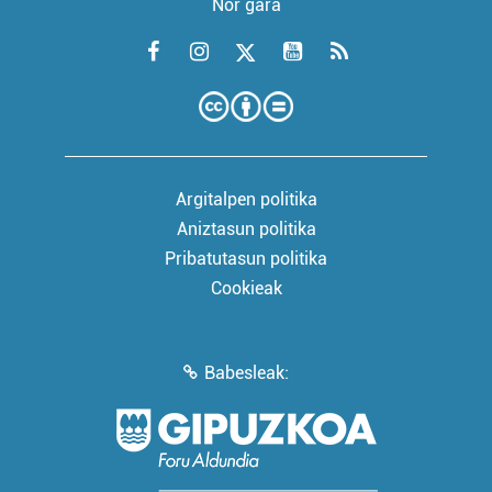
Nor gara
Argitalpen politika
Aniztasun politika
Pribatutasun politika
Cookieak
Babesleak: