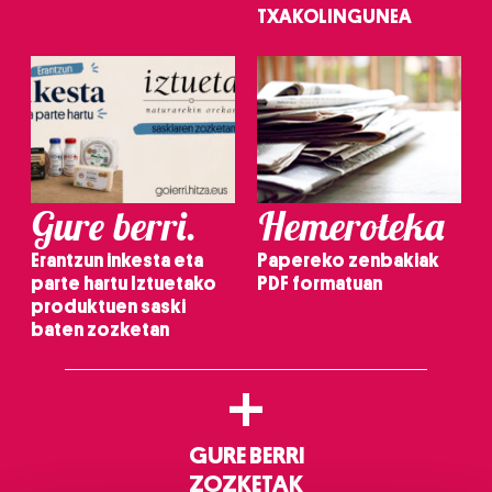
TXAKOLINGUNEA
Gure berri.
Hemeroteka
Erantzun inkesta eta
Papereko zenbakiak
parte hartu Iztuetako
PDF formatuan
produktuen saski
baten zozketan
+
GURE BERRI
ZOZKETAK