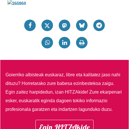
Goierriko albisteak euskaraz, libre eta kalitatez jaso nahi
dituzu?
Horretarako zure babesa ezinbestekoa zaigu.
Egin zaitez harpidedun, izan HITZAkide!
Zure ekarpenari
esker, euskaratik eginda dagoen tokiko informazio
profesionala garatzen eta indartzen lagunduko duzu.
Egin HITZAkide