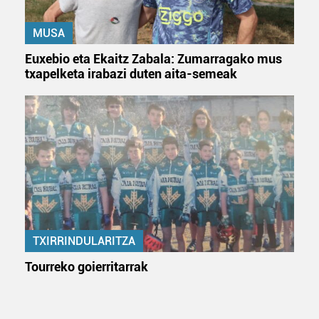
MUSA
Euxebio eta Ekaitz Zabala: Zumarragako mus
txapelketa irabazi duten aita-semeak
TXIRRINDULARITZA
Tourreko goierritarrak