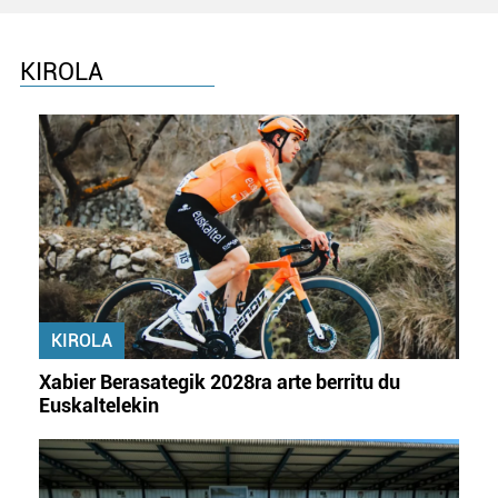
KIROLA
KIROLA
Xabier Berasategik 2028ra arte berritu du
Euskaltelekin