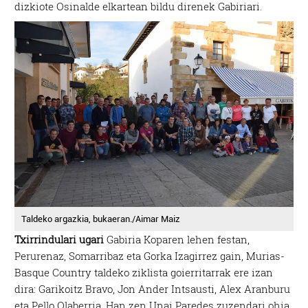
dizkiote Osinalde elkartean bildu direnek Gabiriari.
Taldeko argazkia, bukaeran./Aimar Maiz
Txirrindulari ugari
Gabiria Koparen lehen festan,
Perurenaz, Somarribaz eta Gorka Izagirrez gain, Murias-
Basque Country taldeko ziklista goierritarrak ere izan
dira: Garikoitz Bravo, Jon Ander Intsausti, Alex Aranburu
eta Pello Olaberria. Han zen Unai Paredes zuzendari ohia