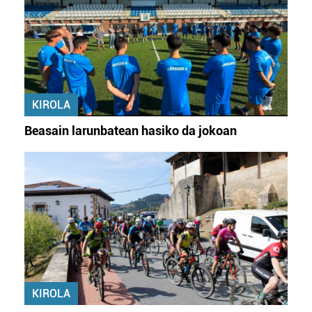
KIROLA
Beasain larunbatean hasiko da jokoan
KIROLA