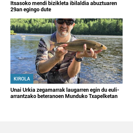
Itsasoko mendi bizikleta ibilaldia abuztuaren
29an egingo dute
KIROLA
Unai Urkia zegamarrak laugarren egin du euli-
arrantzako beteranoen Munduko Txapelketan