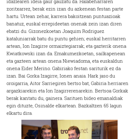
idazlearen ideia gaur gauzatu da. Halabeharraren
zoritxarrez, berak ezin izan du azkenean festan parte
hartu. Urtean zehar, karrera bakoitzean puntuazioak
banatuz, euskal errepideetan onenak zein izan diren
ebatzi du. Gizonezkoetan Joaquim Rodriguez
kataluniarrak batu du puntu gehien; euskal herritarren
artean, Ion Izagirre ormaiztegiarrak; eta gazterik onena
Kwiatkowski izan da. Emakumezkoetan, sailkapenean
eta gazteen artean onena Niewiadoma, eta euskaldun
onena Eider Merino.
Gabiriako festan sariturik ez da
izan. Bai Gorka Izagirre, Ionen anaia. Hark jaso du
oroigarria, Aitor Sarriegiren bertso bat, Gabiria herriaren
argazkiarekin eta Ion Izagirrerenarekin. Bertsoa Gorkak
berak kantatu du, gainera. Sarituen bideo emanaldiak
egin dituzte, Osinalde elkartean. Bazkaltzen 65 lagun
elkartu dira.