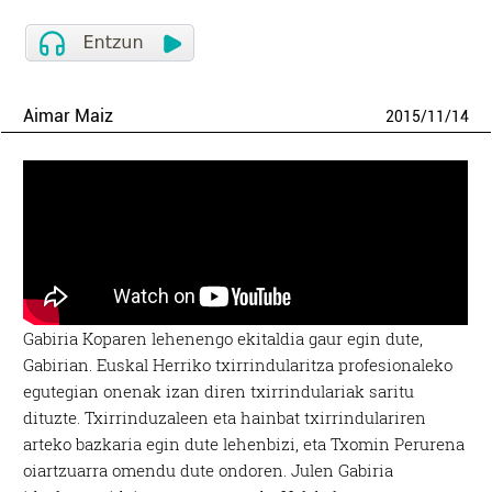
Aimar Maiz
2015
/
11
/
14
Gabiria Koparen lehenengo ekitaldia gaur egin dute,
Gabirian. Euskal Herriko txirrindularitza profesionaleko
egutegian onenak izan diren txirrindulariak saritu
dituzte. Txirrinduzaleen eta hainbat txirrindulariren
arteko bazkaria egin dute lehenbizi, eta Txomin Perurena
oiartzuarra omendu dute ondoren. Julen Gabiria