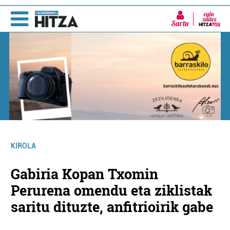
Sartu
KIROLA
Gabiria Kopan Txomin
Perurena omendu eta ziklistak
saritu dituzte, anfitrioirik gabe