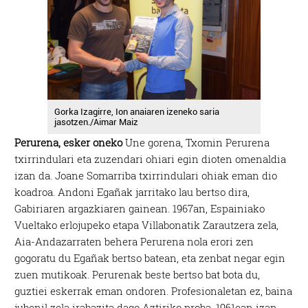
Gorka Izagirre, Ion anaiaren izeneko saria
jasotzen./Aimar Maiz
Perurena, esker oneko
Une gorena, Txomin Perurena
txirrindulari eta zuzendari ohiari egin dioten omenaldia
izan da. Joane Somarriba txirrindulari ohiak eman dio
koadroa. Andoni Egañak jarritako lau bertso dira,
Gabiriaren argazkiaren gainean. 1967an, Espainiako
Vueltako erlojupeko etapa Villabonatik Zarautzera zela,
Aia-Andazarraten behera Perurena nola erori zen
gogoratu du Egañak bertso batean, eta zenbat negar egin
zuen mutikoak. Perurenak beste bertso bat bota du,
guztiei eskerrak eman ondoren. Profesionaletan ez, baina
jubenil zela irabazita dago Aztiriko proba. 1961ean izan