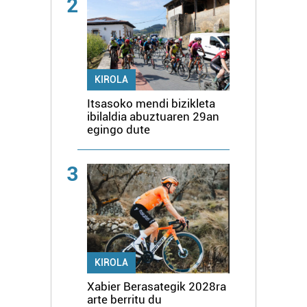
2
KIROLA
Itsasoko mendi bizikleta
ibilaldia abuztuaren 29an
egingo dute
3
KIROLA
Xabier Berasategik 2028ra
arte berritu du