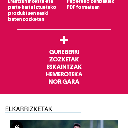
Erantzun inkesta eta
Papereko zenbakiak
parte hartu Iztuetako
PDF formatuan
produktuen saski
baten zozketan
+
GURE BERRI
ZOZKETAK
ESKAINTZAK
HEMEROTEKA
NOR GARA
ELKARRIZKETAK