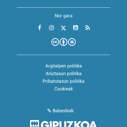
Nor gara
Argitalpen politika
Aniztasun politika
Pribatutasun politika
Cookieak
Babesleak: