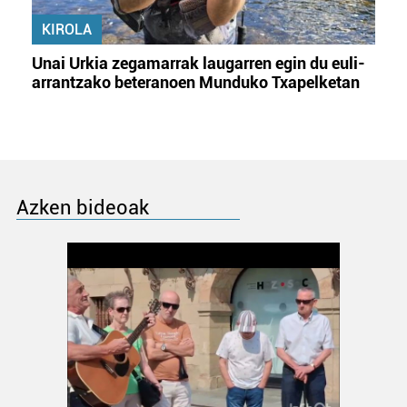
KIROLA
Unai Urkia zegamarrak laugarren egin du euli-
arrantzako beteranoen Munduko Txapelketan
Azken bideoak