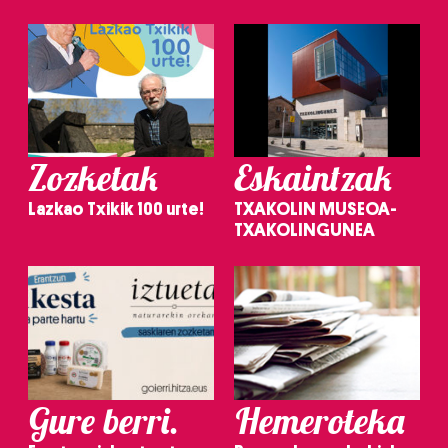
Zozketak
Eskaintzak
Lazkao Txikik 100 urte!
TXAKOLIN MUSEOA-
TXAKOLINGUNEA
Gure berri.
Hemeroteka