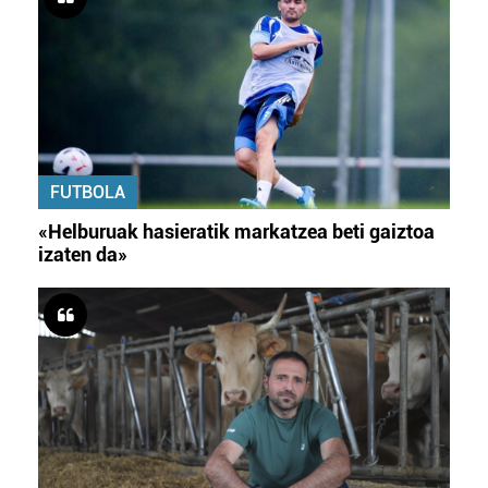
FUTBOLA
«Helburuak hasieratik markatzea beti gaiztoa
izaten da»