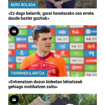
BERO BOLADA
«Ez dago belarrik; garai honetarako oso erreta
daude bazter guztiak»
TXIRRINDULARITZA
«Entrenatzen duzun bideetan lehiatzeak
gehiago motibatzen zaitu»