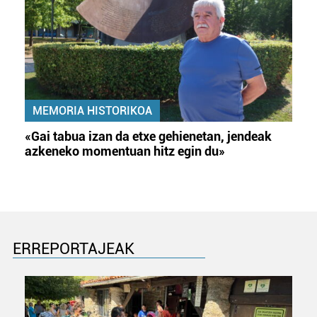
MEMORIA HISTORIKOA
«Gai tabua izan da etxe gehienetan, jendeak
azkeneko momentuan hitz egin du»
ERREPORTAJEAK