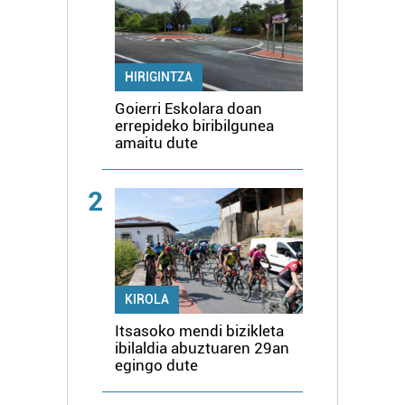
HIRIGINTZA
Goierri Eskolara doan
errepideko biribilgunea
amaitu dute
2
KIROLA
Itsasoko mendi bizikleta
ibilaldia abuztuaren 29an
egingo dute