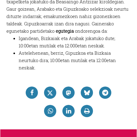
txapelketa jokatuko da Beasaingo Antzizar kiroldegian.
Gaur goizean, Arabako eta Gipuzkoako selekzioak neurtu
dituzte indarrak; emakumezkoen nahiz gizonezkoen
taldeak. Gipuzkoarrak izan dira nagusi. Gainerako
egunetako partidetako
egutegia
ondorengoa da:
Igandean, Bizkaiak eta Arabak jokatuko dute;
10:00etan mutilak eta 12:000etan neskak.
Astelehenean, berriz, Gipuzkoa eta Bizkaia
neurtuko dira; 10:00etan mutilak eta 12:00etan
neskak.