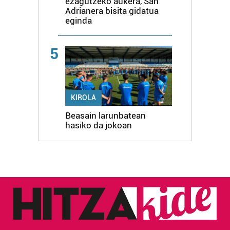
ezagutzeko aukera, San
Adrianera bisita gidatua
eginda
5
KIROLA
Beasain larunbatean
hasiko da jokoan