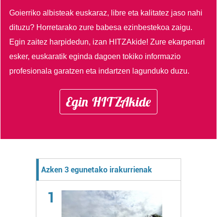
Goierriko albisteak euskaraz, libre eta kalitatez jaso nahi
dituzu?
Horretarako zure babesa ezinbestekoa zaigu.
Egin zaitez harpidedun, izan HITZAkide!
Zure ekarpenari
esker, euskaratik eginda dagoen tokiko informazio
profesionala garatzen eta indartzen lagunduko duzu.
Egin HITZAkide
Azken 3 egunetako irakurrienak
1