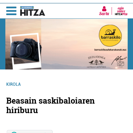
Sartu
KIROLA
Beasain saskibaloiaren
hiriburu