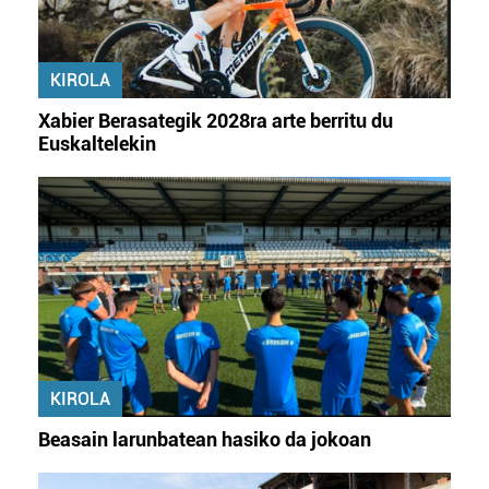
KIROLA
Xabier Berasategik 2028ra arte berritu du
Euskaltelekin
KIROLA
Beasain larunbatean hasiko da jokoan