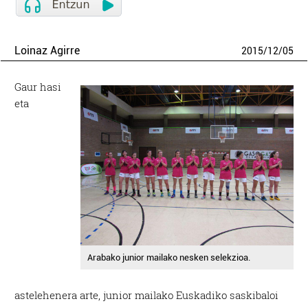
Loinaz Agirre
2015
/
12
/
05
Gaur hasi
eta
Arabako junior mailako nesken selekzioa.
astelehenera arte, junior mailako Euskadiko saskibaloi