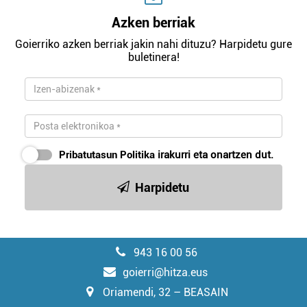
Azken berriak
Goierriko azken berriak jakin nahi dituzu? Harpidetu gure
buletinera!
Pribatutasun Politika
irakurri eta onartzen dut.
Harpidetu
943 16 00 56
goierri@hitza.eus
Oriamendi, 32 – BEASAIN