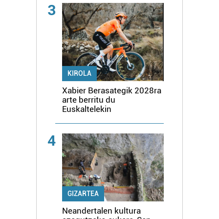
3
KIROLA
Xabier Berasategik 2028ra
arte berritu du
Euskaltelekin
4
GIZARTEA
Neandertalen kultura