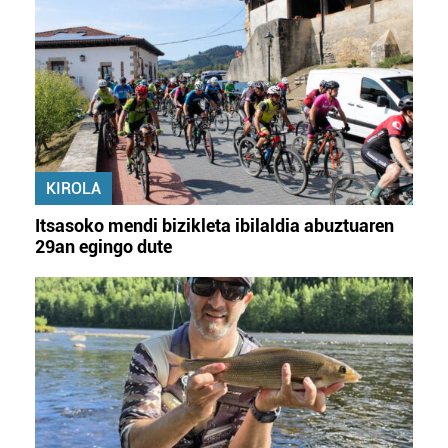
KIROLA
Itsasoko mendi bizikleta ibilaldia abuztuaren
29an egingo dute