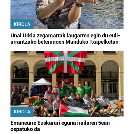
KIROLA
Unai Urkia zegamarrak laugarren egin du euli-
arrantzako beteranoen Munduko Txapelketan
KIROLA
Emaneurre Euskarari eguna irailaren 5ean
ospatuko da