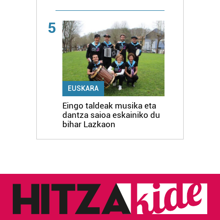
5
EUSKARA
Eingo taldeak musika eta
dantza saioa eskainiko du
bihar Lazkaon