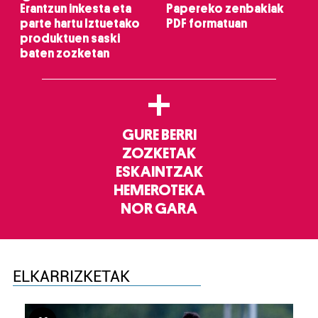
Erantzun inkesta eta
Papereko zenbakiak
parte hartu Iztuetako
PDF formatuan
produktuen saski
baten zozketan
+
GURE BERRI
ZOZKETAK
ESKAINTZAK
HEMEROTEKA
NOR GARA
ELKARRIZKETAK