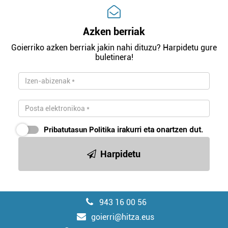
Azken berriak
Goierriko azken berriak jakin nahi dituzu? Harpidetu gure
buletinera!
Pribatutasun Politika
irakurri eta onartzen dut.
Harpidetu
943 16 00 56
goierri@hitza.eus