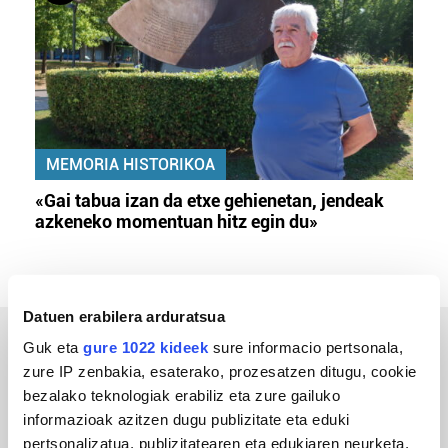
MEMORIA HISTORIKOA
«Gai tabua izan da etxe gehienetan, jendeak
azkeneko momentuan hitz egin du»
Datuen erabilera arduratsua
Guk eta
gure 1022 kideek
sure informacio pertsonala,
ERREPORTAJEAK
zure IP zenbakia, esaterako, prozesatzen ditugu, cookie
bezalako teknologiak erabiliz eta zure gailuko
informazioak azitzen dugu publizitate eta eduki
pertsonalizatua, publizitatearen eta edukiaren neurketa,