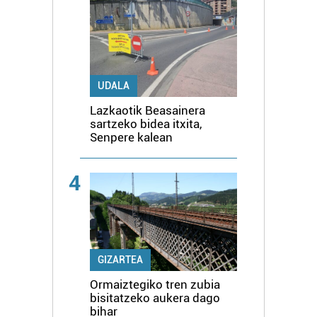
UDALA
Lazkaotik Beasainera
sartzeko bidea itxita,
Senpere kalean
4
GIZARTEA
Ormaiztegiko tren zubia
bisitatzeko aukera dago
bihar