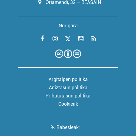
Oriamendi, 32 – BEASAIN
Nor gara
Argitalpen politika
Aniztasun politika
Pribatutasun politika
Cookieak
Babesleak: