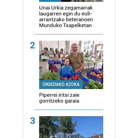
Unai Urkia zegamarrak
laugarren egin du euli-
arrantzako beteranoen
Munduko Txapelketan
2
ORDIZIAKO AZOKA
Piperrei iritsi zaie
gorritzeko garaia
3