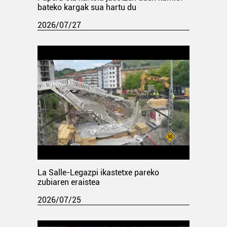
bateko kargak sua hartu du
2026/07/27
La Salle-Legazpi ikastetxe pareko
zubiaren eraistea
2026/07/25