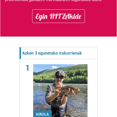
Egin HITZAkide
Azken 3 egunetako irakurrienak
1
KIROLA