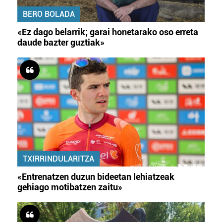
BERO BOLADA
«Ez dago belarrik; garai honetarako oso erreta
daude bazter guztiak»
TXIRRINDULARITZA
«Entrenatzen duzun bideetan lehiatzeak
gehiago motibatzen zaitu»