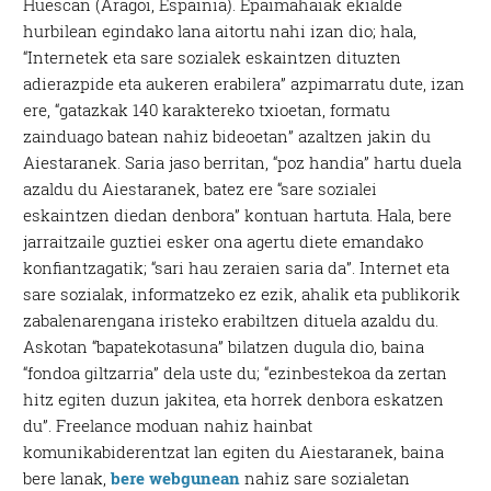
Huescan (Aragoi, Espainia). Epaimahaiak ekialde
hurbilean egindako lana aitortu nahi izan dio; hala,
“Internetek eta sare sozialek eskaintzen dituzten
adierazpide eta aukeren erabilera” azpimarratu dute, izan
ere, “gatazkak 140 karaktereko txioetan, formatu
zainduago batean nahiz bideoetan” azaltzen jakin du
Aiestaranek. Saria jaso berritan, “poz handia” hartu duela
azaldu du Aiestaranek, batez ere “sare sozialei
eskaintzen diedan denbora” kontuan hartuta. Hala, bere
jarraitzaile guztiei esker ona agertu diete emandako
konfiantzagatik; “sari hau zeraien saria da”. Internet eta
sare sozialak, informatzeko ez ezik, ahalik eta publikorik
zabalenarengana iristeko erabiltzen dituela azaldu du.
Askotan “bapatekotasuna” bilatzen dugula dio, baina
“fondoa giltzarria” dela uste du; “ezinbestekoa da zertan
hitz egiten duzun jakitea, eta horrek denbora eskatzen
du”. Freelance moduan nahiz hainbat
komunikabiderentzat lan egiten du Aiestaranek, baina
bere lanak,
bere webgunean
nahiz sare sozialetan