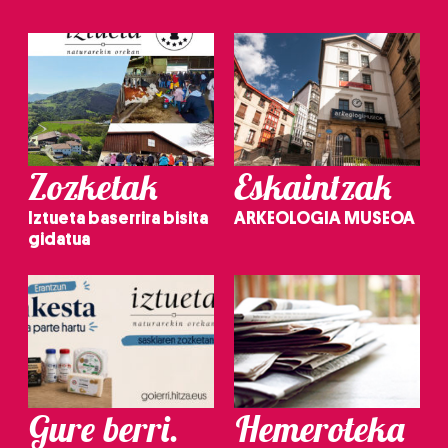
Zozketak
Eskaintzak
Iztueta baserrira bisita
ARKEOLOGIA MUSEOA
gidatua
Gure berri.
Hemeroteka