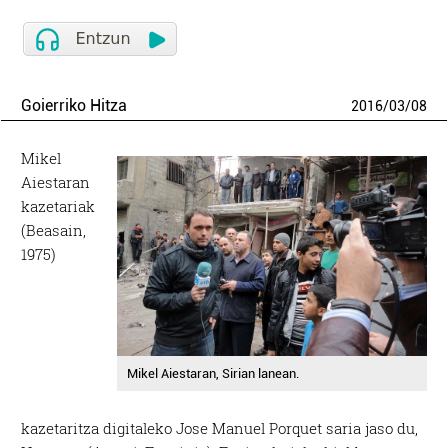
Goierriko Hitza
2016
/
03
/
08
Mikel
Aiestaran
kazetariak
(Beasain,
1975)
Mikel Aiestaran, Sirian lanean.
kazetaritza digitaleko Jose Manuel Porquet saria jaso du,