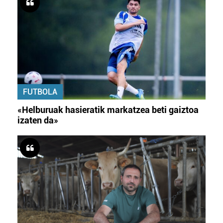
FUTBOLA
«Helburuak hasieratik markatzea beti gaiztoa
izaten da»