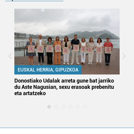
EUSKAL HERRIA, GIPUZKOA
Donostiako Udalak arreta gune bat jarriko
Ur
du Aste Nagusian, sexu erasoak prebenitu
es
eta artatzeko
lu