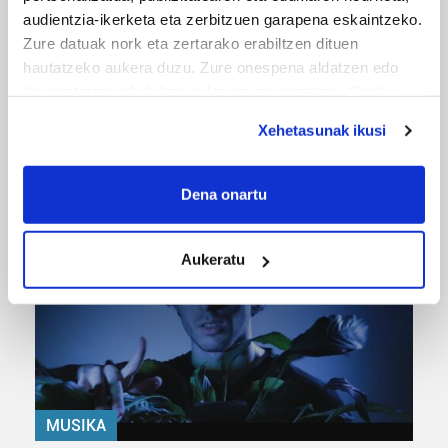
audientzia-ikerketa eta zerbitzuen garapena eskaintzeko.
Zure datuak nork eta zertarako erabiltzen dituen
hautatzeko aukera duzu. Zure onespena aldatzen edo
deuseztatzen ahal duzu edozein momentutan, Cookie
deklaraziotik edo Privacy triggerean klikatuz.
Xehetasunak ikusi
URBIAKO FESTA
If you allow, we would also like to:
Urbiako zelaiak erromeria leku
Collect information about your geographical
Dena onartu
location which can be accurate to within several
meters
Aukeratu
Identify your device by actively scanning it for
specific characteristics (fingerprinting)
Find out more about how your personal data is processed
and set your preferences in the
details section
.
Guk eta gure bazkideek zure datu pertsonalak
prozesatzen ditugu, zure IP zenbakia, besteak beste,
MUSIKA
teknologia erabiliz, cookieak adibidez, iragarki eta eduki