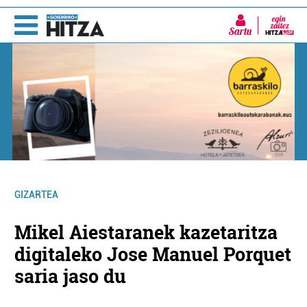
Sartu
GIZARTEA
Mikel Aiestaranek kazetaritza
digitaleko Jose Manuel Porquet
saria jaso du