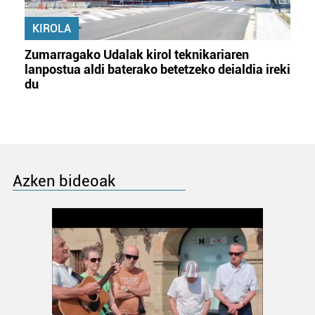
KIROLA
Zumarragako Udalak kirol teknikariaren
lanpostua aldi baterako betetzeko deialdia ireki
du
Azken bideoak