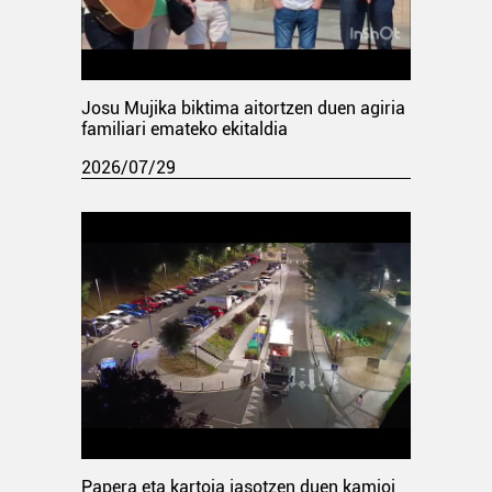
Josu Mujika biktima aitortzen duen agiria
familiari emateko ekitaldia
2026/07/29
Papera eta kartoia jasotzen duen kamioi