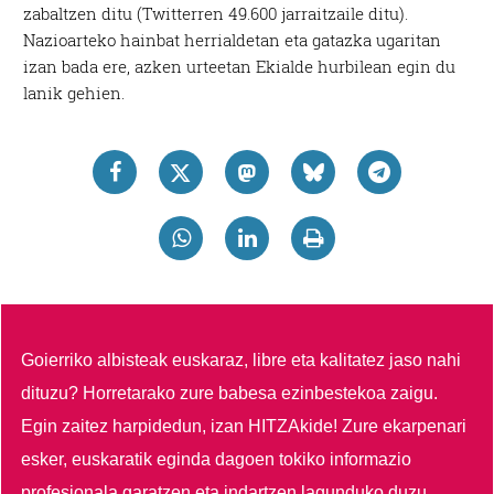
zabaltzen ditu (Twitterren 49.600 jarraitzaile ditu).
Nazioarteko hainbat herrialdetan eta gatazka ugaritan
izan bada ere, azken urteetan Ekialde hurbilean egin du
lanik gehien.
Goierriko albisteak euskaraz, libre eta kalitatez jaso nahi
dituzu?
Horretarako zure babesa ezinbestekoa zaigu.
Egin zaitez harpidedun, izan HITZAkide!
Zure ekarpenari
esker, euskaratik eginda dagoen tokiko informazio
profesionala garatzen eta indartzen lagunduko duzu.