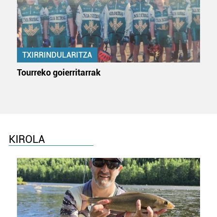
baliatzen gara. Ohar hau onartuz gero, teknologia hori
erabiltzeko baimen esplizitua ematen diguzu.
Gehiago
irakurri
TXIRRINDULARITZA
Tourreko goierritarrak
KIROLA