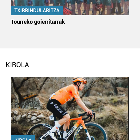
TXIRRINDULARITZA
Tourreko goierritarrak
KIROLA