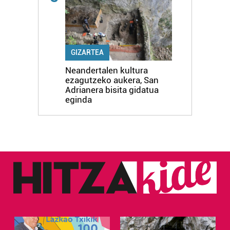
GIZARTEA
Neandertalen kultura
ezagutzeko aukera, San
Adrianera bisita gidatua
eginda