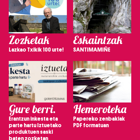
Zozketak
Eskaintzak
Lazkao Txikik 100 urte!
SANTIMAMIÑE
Gure berri.
Hemeroteka
Erantzun inkesta eta
Papereko zenbakiak
parte hartu Iztuetako
PDF formatuan
produktuen saski
baten zozketan