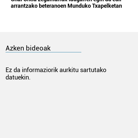
arrantzako beteranoen Munduko Txapelketan
Azken bideoak
Ez da informaziorik aurkitu sartutako
datuekin.