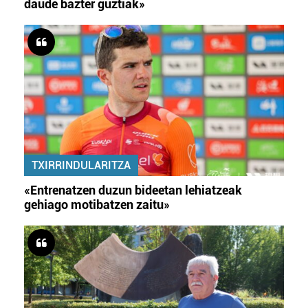
daude bazter guztiak»
TXIRRINDULARITZA
«Entrenatzen duzun bideetan lehiatzeak
gehiago motibatzen zaitu»