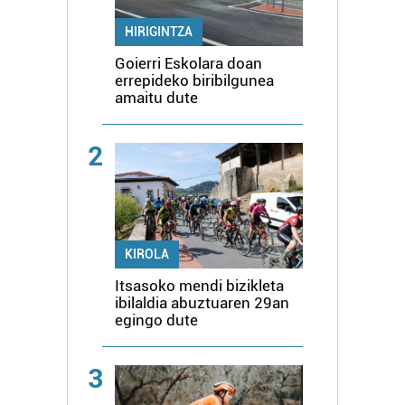
HIRIGINTZA
Goierri Eskolara doan
errepideko biribilgunea
amaitu dute
2
KIROLA
Itsasoko mendi bizikleta
ibilaldia abuztuaren 29an
egingo dute
3