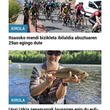
KIROLA
Itsasoko mendi bizikleta ibilaldia abuztuaren
29an egingo dute
KIROLA
Unai Urkia zegamarrak laugarren egin du euli-