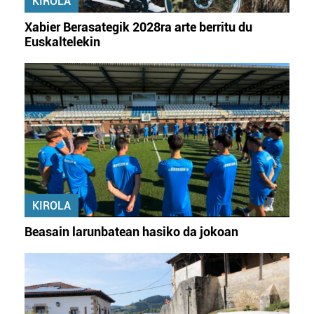
KIROLA
Xabier Berasategik 2028ra arte berritu du
Euskaltelekin
KIROLA
Beasain larunbatean hasiko da jokoan