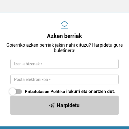
Azken berriak
Goierriko azken berriak jakin nahi dituzu? Harpidetu gure
buletinera!
Pribatutasun Politika
irakurri eta onartzen dut.
Harpidetu