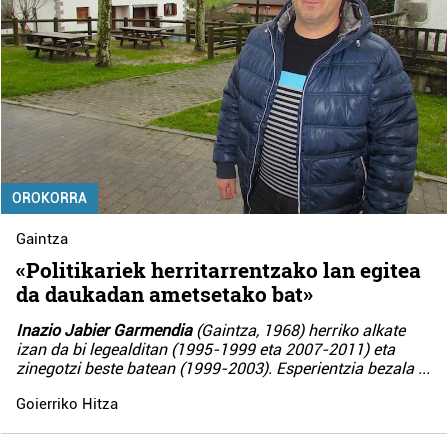
OROKORRA
Gaintza
«Politikariek herritarrentzako lan egitea
da daukadan ametsetako bat»
Inazio Jabier Garmendia
(Gaintza, 1968) herriko alkate
izan da bi legealditan (1995-1999 eta 2007-2011) eta
zinegotzi beste batean (1999-2003). Esperientzia bezala
...
Goierriko Hitza