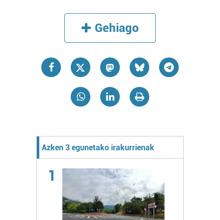
Gehiago
Azken 3 egunetako irakurrienak
1