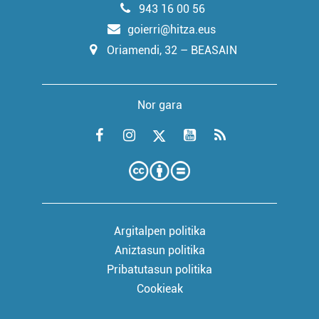
943 16 00 56
goierri@hitza.eus
Oriamendi, 32 – BEASAIN
Nor gara
Argitalpen politika
Aniztasun politika
Pribatutasun politika
Cookieak