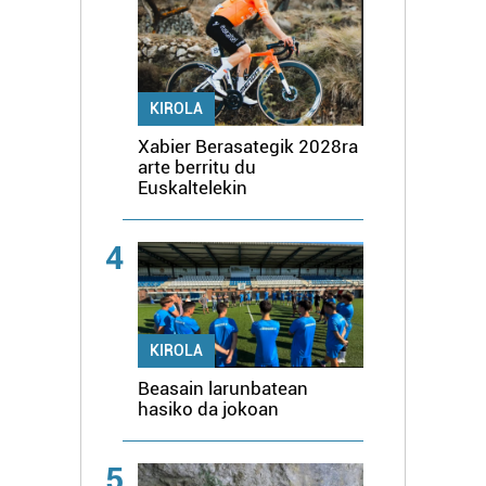
KIROLA
Xabier Berasategik 2028ra
arte berritu du
Euskaltelekin
4
KIROLA
Beasain larunbatean
hasiko da jokoan
5