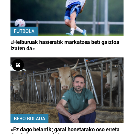
FUTBOLA
«Helburuak hasieratik markatzea beti gaiztoa
izaten da»
BERO BOLADA
«Ez dago belarrik; garai honetarako oso erreta