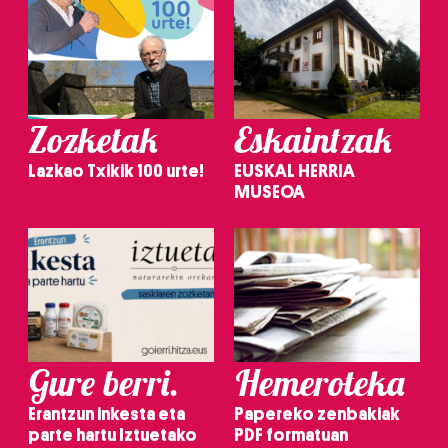
Zozketak
Eskaintzak
Lazkao Txikik 100 urte!
EUSKAL HERRIA
MUSEOA
Gure berri.
Hemeroteka
Erantzun inkesta eta
Papereko zenbakiak
parte hartu Iztuetako
PDF formatuan