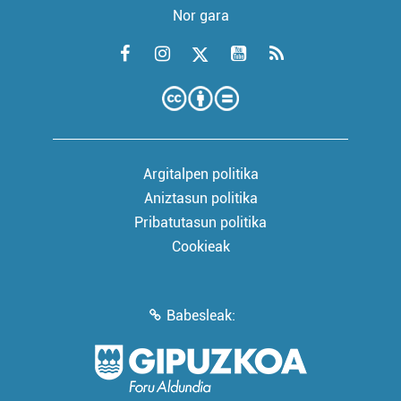
Nor gara
Argitalpen politika
Aniztasun politika
Pribatutasun politika
Cookieak
Babesleak: