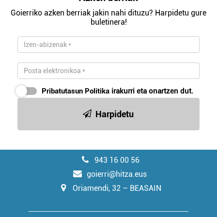
Goierriko azken berriak jakin nahi dituzu? Harpidetu gure
buletinera!
Pribatutasun Politika
irakurri eta onartzen dut.
Harpidetu
943 16 00 56
goierri@hitza.eus
Oriamendi, 32 – BEASAIN