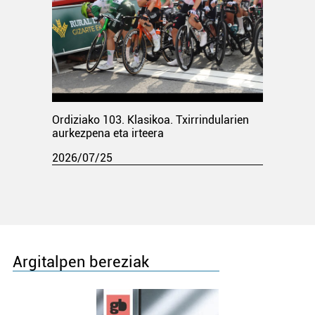
Ordiziako 103. Klasikoa. Txirrindularien
aurkezpena eta irteera
2026/07/25
Argitalpen bereziak