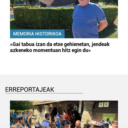
MEMORIA HISTORIKOA
«Gai tabua izan da etxe gehienetan, jendeak
azkeneko momentuan hitz egin du»
ERREPORTAJEAK