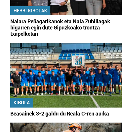
HERRI KIROLAK
Naiara Peñagarikanok eta Naia Zubillagak
bigarren egin dute Gipuzkoako trontza
txapelketan
KIROLA
Beasainek 3-2 galdu du Reala C-ren aurka