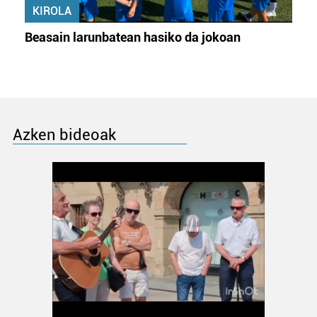
KIROLA
Beasain larunbatean hasiko da jokoan
Azken bideoak