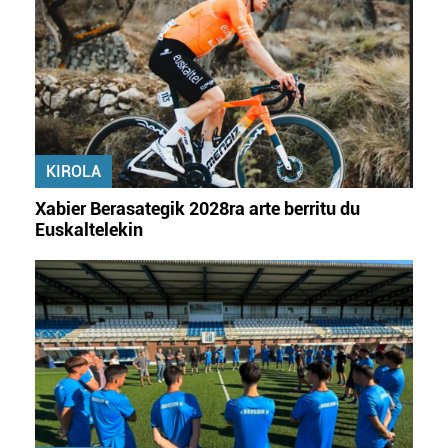
KIROLA
Xabier Berasategik 2028ra arte berritu du
Euskaltelekin