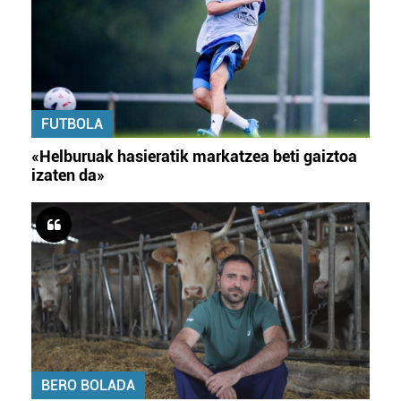
FUTBOLA
«Helburuak hasieratik markatzea beti gaiztoa
izaten da»
BERO BOLADA