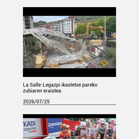
La Salle-Legazpi ikastetxe pareko
zubiaren eraistea
2026/07/25