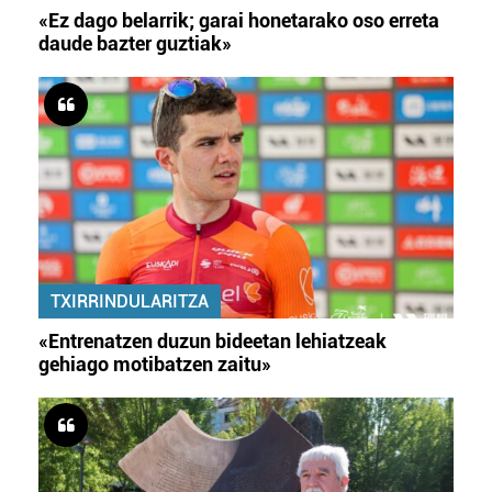
«Ez dago belarrik; garai honetarako oso erreta
daude bazter guztiak»
TXIRRINDULARITZA
«Entrenatzen duzun bideetan lehiatzeak
gehiago motibatzen zaitu»