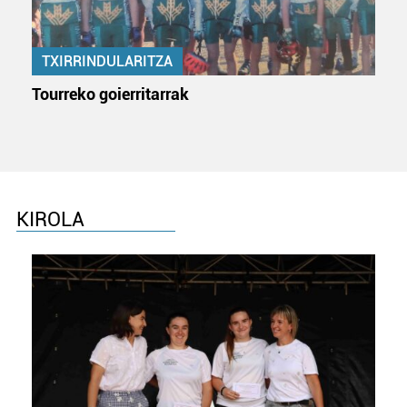
Lortu zure datu pertsonalak prozesatzeko moduari
buruzko informazio gehiago eta ezarri zure lehentasunak
datuen atalean. Edozein unetan alda edo ken dezakezu
TXIRRINDULARITZA
zure baimena Cookieen adierazpenean.
Tourreko goierritarrak
Webgune honek cookie propioak eta hirugarrenen cookie-
fitxategiak erabiltzen ditu. Zure esperientzia eta
zerbitzuak hobetzeko asmoz, cookie teknologiaz
baliatzen gara. Ohar hau onartuz gero, teknologia hori
erabiltzeko baimen esplizitua ematen diguzu.
Gehiago
KIROLA
irakurri