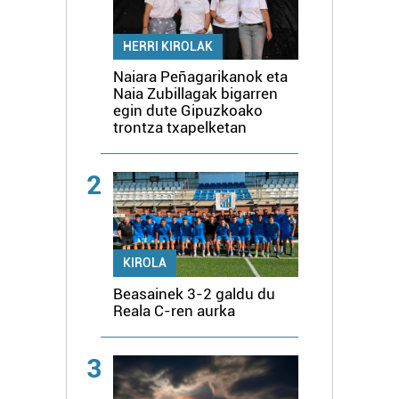
HERRI KIROLAK
Naiara Peñagarikanok eta
Naia Zubillagak bigarren
egin dute Gipuzkoako
trontza txapelketan
2
KIROLA
Beasainek 3-2 galdu du
Reala C-ren aurka
3