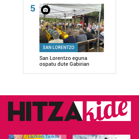
5
SAN LORENTZO
San Lorentzo eguna
ospatu dute Gabirian