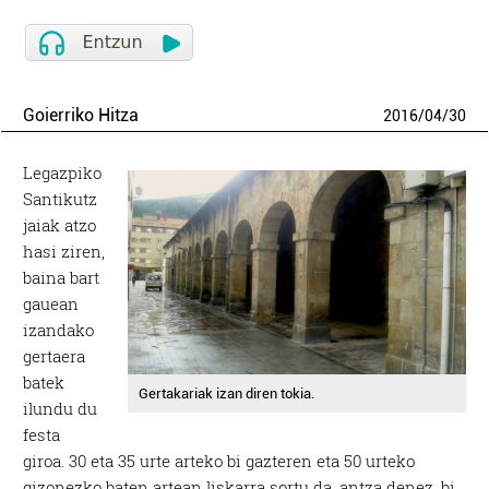
Goierriko Hitza
2016
/
04
/
30
Legazpiko
Santikutz
jaiak atzo
hasi ziren,
baina bart
gauean
izandako
gertaera
batek
Gertakariak izan diren tokia.
ilundu du
festa
giroa. 30 eta 35 urte arteko bi gazteren eta 50 urteko
gizonezko baten artean liskarra sortu da, antza denez, bi