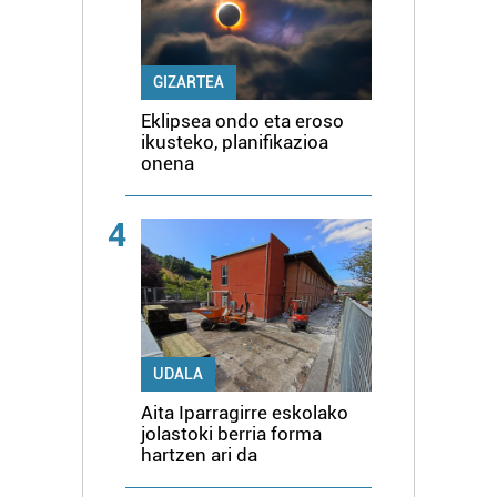
GIZARTEA
Eklipsea ondo eta eroso
ikusteko, planifikazioa
onena
4
UDALA
Aita Iparragirre eskolako
jolastoki berria forma
hartzen ari da