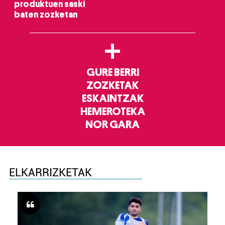
produktuen saski
baten zozketan
+
GURE BERRI
ZOZKETAK
ESKAINTZAK
HEMEROTEKA
NOR GARA
ELKARRIZKETAK