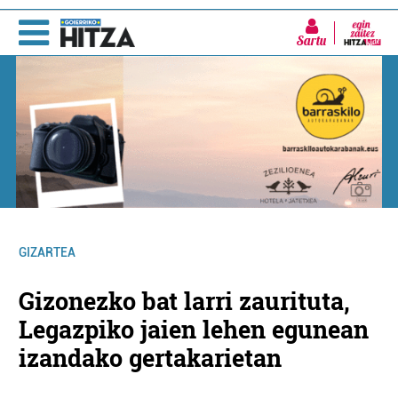
Sartu
GIZARTEA
Gizonezko bat larri zaurituta,
Legazpiko jaien lehen egunean
izandako gertakarietan