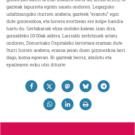
gazteak lapurreta egiten saiatu ondoren. Legazpiko
udaltzaingoko iturrien arabera, gazteek “erasotu” egin
dute gizonezkoa, eta lurrera erortzean ere kolpe handia
hartu du. Gertakariak eliza ondoko kalean izan dira,
goizaldeko 03:00ak aldera. Larrialdi zerbitzuek artatu
ondoren, Donostiako Ospitaleko larrietara eraman dute.
Iturri horien arabera, erasoa jasan duen gizonezkoa larri
dago, koma egoeran. Bi gazteak berriz, atxilotu eta
epailearen esku utzi dituzte.