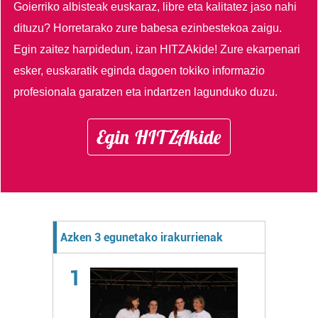
Goierriko albisteak euskaraz, libre eta kalitatez jaso nahi
dituzu?
Horretarako zure babesa ezinbestekoa zaigu.
Egin zaitez harpidedun, izan HITZAkide!
Zure ekarpenari
esker, euskaratik eginda dagoen tokiko informazio
profesionala garatzen eta indartzen lagunduko duzu.
Egin HITZAkide
Azken 3 egunetako irakurrienak
1