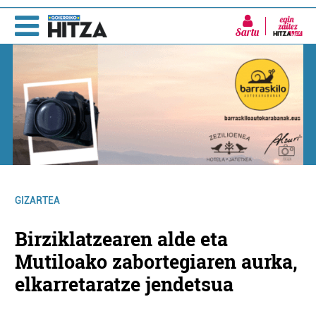
Sartu
GIZARTEA
Birziklatzearen alde eta
Mutiloako zabortegiaren aurka,
elkarretaratze jendetsua