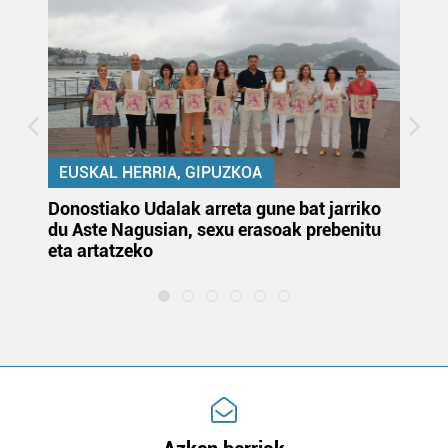
EUSKAL HERRIA, GIPUZKOA
Donostiako Udalak arreta gune bat jarriko
Ur
du Aste Nagusian, sexu erasoak prebenitu
es
eta artatzeko
lu