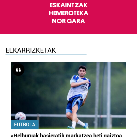
ESKAINTZAK
HEMEROTEKA
NOR GARA
ELKARRIZKETAK
FUTBOLA
«Helburuak hasieratik markatzea beti gaiztoa