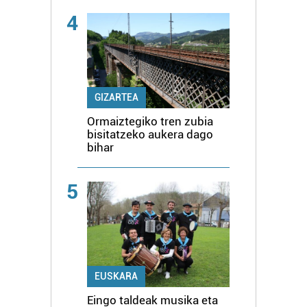
4
GIZARTEA
Ormaiztegiko tren zubia
bisitatzeko aukera dago
bihar
5
EUSKARA
Eingo taldeak musika eta