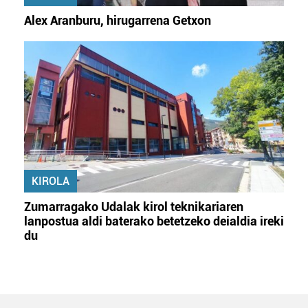
Alex Aranburu, hirugarrena Getxon
KIROLA
Zumarragako Udalak kirol teknikariaren
lanpostua aldi baterako betetzeko deialdia ireki
du