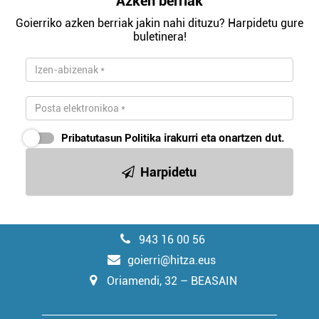
Azken berriak
Goierriko azken berriak jakin nahi dituzu? Harpidetu gure
buletinera!
Pribatutasun Politika
irakurri eta onartzen dut.
Harpidetu
943 16 00 56
goierri@hitza.eus
Oriamendi, 32 – BEASAIN