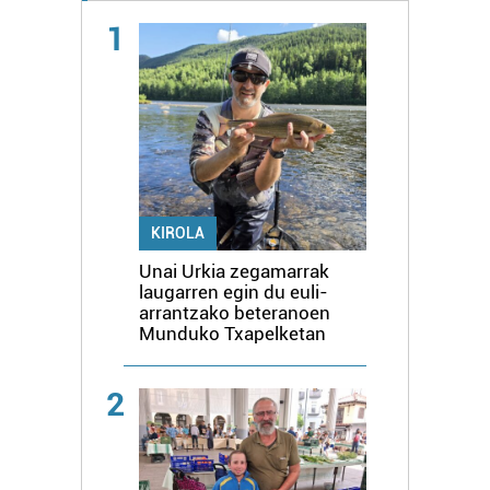
1
KIROLA
Unai Urkia zegamarrak
laugarren egin du euli-
arrantzako beteranoen
Munduko Txapelketan
2