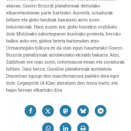
atarian, Goierri Birzirik plataformak deitutako
elkarretaratzean parte hartzeko. Aurretik, sinadurak
biltzen eta globo berdeak banatzen aritu ziren
boluntarioak. Hain zuzen ere, globo horiekin irudikatu
dute Mutiloako zabortegiaren kontrako protesta, herriko
balkoi asko ere, globoz beteta baitzeuden atzo.
Ormaiztegiko bilkura ez da izan egun hauetarako Goierri
Birzirik plataformak antolatutako ekitaldi bakarra. Atzo,
Zaldibian ere izan ziren, informazioa eman eta sinadurak
biltzen. Gaur berriz, GuraSos plataformak antolatuta
Donostian egingo den manifestaziora joateko deia egin
dute. Legazpitik 14:42an ateratzen den trena hartu, eta
bagoi berean elkartuko dira.