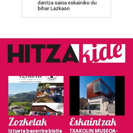
dantza saioa eskainiko du
bihar Lazkaon
Zozketak
Eskaintzak
Iztueta baserrira bisita
TXAKOLIN MUSEOA-