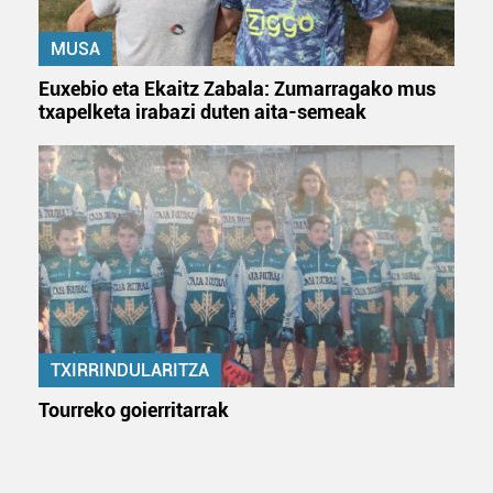
MUSA
Euxebio eta Ekaitz Zabala: Zumarragako mus
txapelketa irabazi duten aita-semeak
TXIRRINDULARITZA
Tourreko goierritarrak