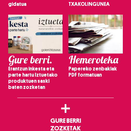
gidatua
TXAKOLINGUNEA
Gure berri.
Hemeroteka
Erantzun inkesta eta
Papereko zenbakiak
parte hartu Iztuetako
PDF formatuan
produktuen saski
baten zozketan
+
GURE BERRI
ZOZKETAK