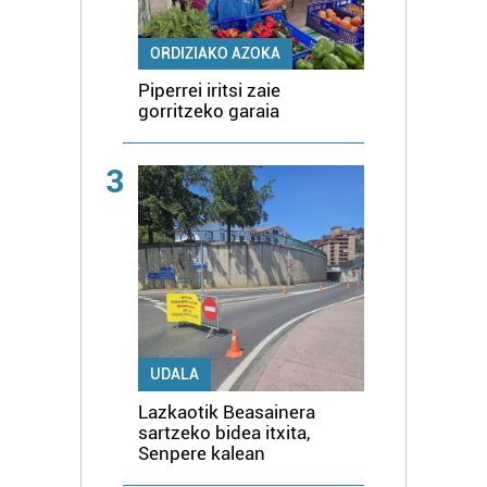
ORDIZIAKO AZOKA
Piperrei iritsi zaie
gorritzeko garaia
3
UDALA
Lazkaotik Beasainera
sartzeko bidea itxita,
Senpere kalean