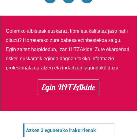
Goierriko albisteak euskaraz, libre eta kalitatez jaso nahi
dituzu?
Horretarako zure babesa ezinbestekoa zaigu.
Egin zaitez harpidedun, izan HITZAkide!
Zure ekarpenari
esker, euskaratik eginda dagoen tokiko informazio
profesionala garatzen eta indartzen lagunduko duzu.
Egin HITZAkide
Azken 3 egunetako irakurrienak