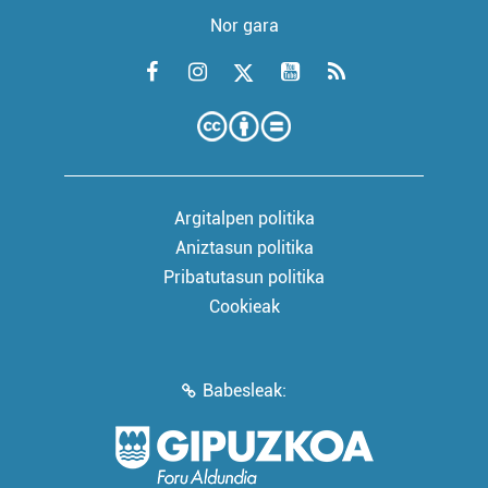
Nor gara
Argitalpen politika
Aniztasun politika
Pribatutasun politika
Cookieak
Babesleak: