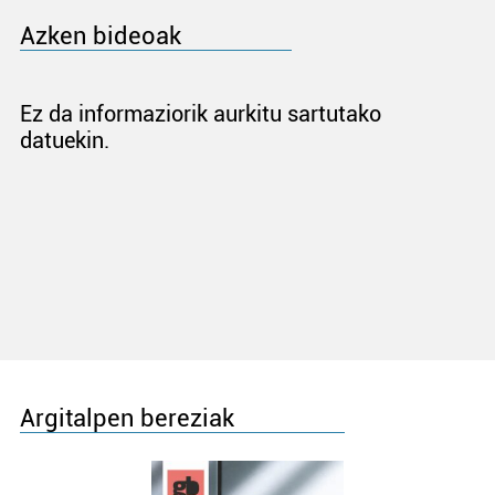
Azken bideoak
Ez da informaziorik aurkitu sartutako
datuekin.
Argitalpen bereziak