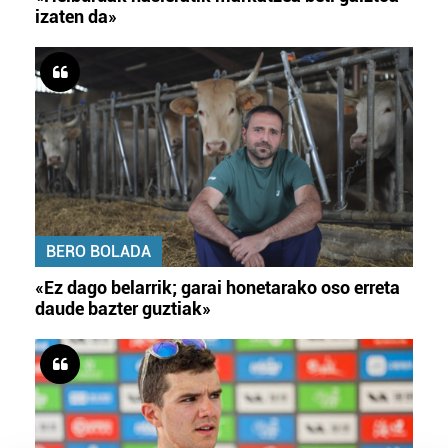
izaten da»
BERO BOLADA
«Ez dago belarrik; garai honetarako oso erreta
daude bazter guztiak»