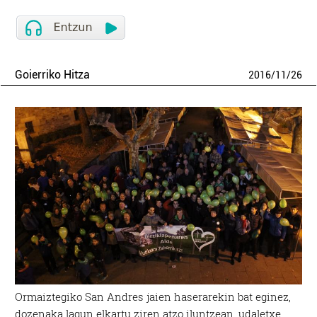
Goierriko Hitza
2016
/
11
/
26
Ormaiztegiko San Andres jaien haserarekin bat eginez,
dozenaka lagun elkartu ziren atzo iluntzean, udaletxe