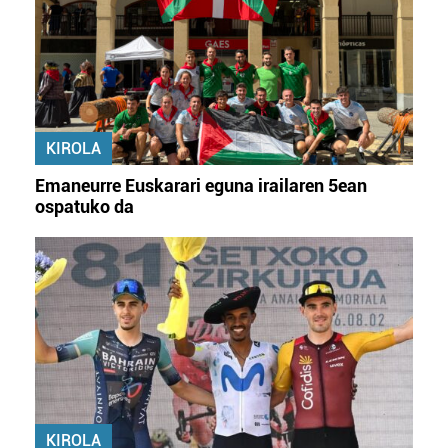
KIROLA
Emaneurre Euskarari eguna irailaren 5ean
ospatuko da
KIROLA