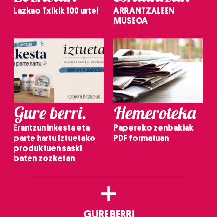
Lazkao Txikik 100 urte!
ARRANTZALEEN
MUSEOA
Gure berri.
Hemeroteka
Erantzun inkesta eta
Papereko zenbakiak
parte hartu Iztuetako
PDF formatuan
produktuen saski
baten zozketan
+
GURE BERRI