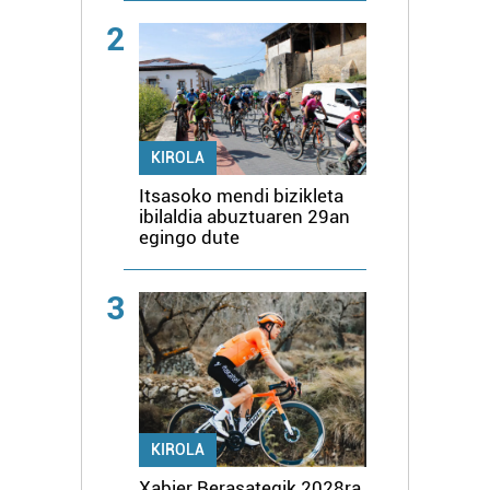
2
KIROLA
Itsasoko mendi bizikleta
ibilaldia abuztuaren 29an
egingo dute
3
KIROLA
Xabier Berasategik 2028ra