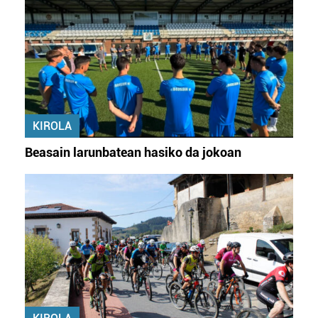
KIROLA
Beasain larunbatean hasiko da jokoan