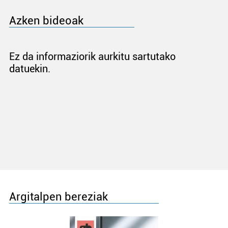
Azken bideoak
Ez da informaziorik aurkitu sartutako
datuekin.
Argitalpen bereziak