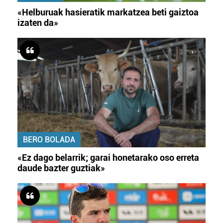
«Helburuak hasieratik markatzea beti gaiztoa
izaten da»
BERO BOLADA
«Ez dago belarrik; garai honetarako oso erreta
daude bazter guztiak»