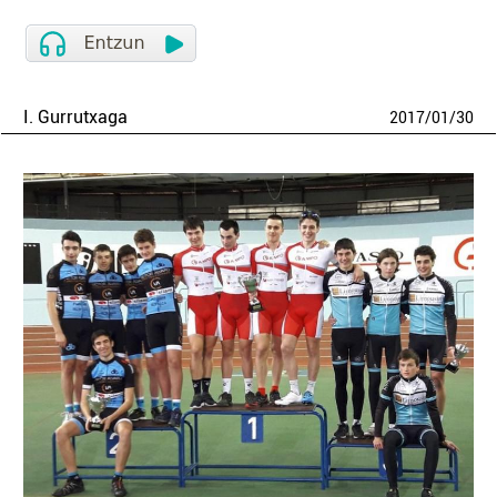
I. Gurrutxaga
2017
/
01
/
30