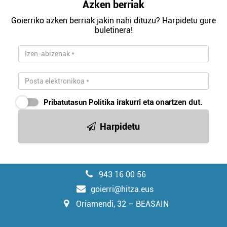
Azken berriak
Goierriko azken berriak jakin nahi dituzu? Harpidetu gure
buletinera!
Pribatutasun Politika
irakurri eta onartzen dut.
Harpidetu
943 16 00 56
goierri@hitza.eus
Oriamendi, 32 – BEASAIN