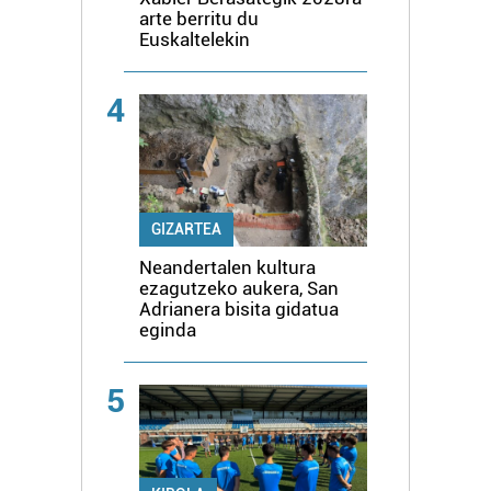
arte berritu du
Euskaltelekin
4
GIZARTEA
Neandertalen kultura
ezagutzeko aukera, San
Adrianera bisita gidatua
eginda
5