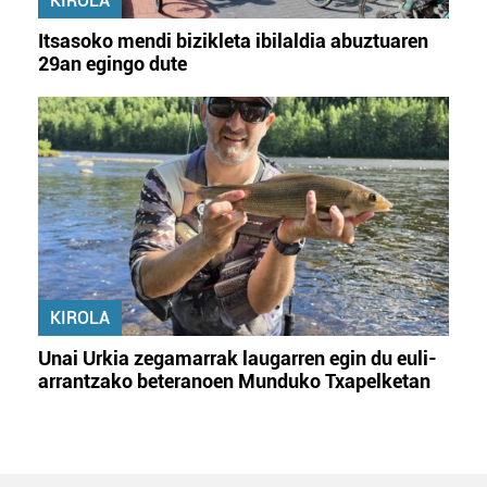
KIROLA
Itsasoko mendi bizikleta ibilaldia abuztuaren
29an egingo dute
KIROLA
Unai Urkia zegamarrak laugarren egin du euli-
arrantzako beteranoen Munduko Txapelketan