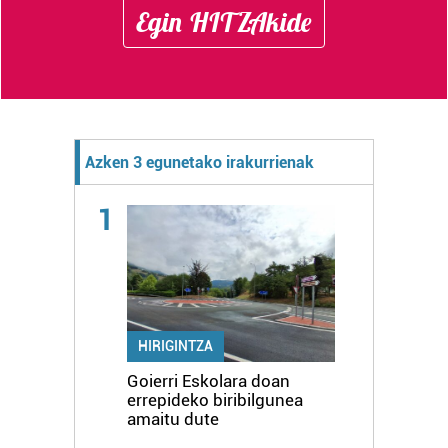
Egin HITZAkide
Azken 3 egunetako irakurrienak
1
HIRIGINTZA
Goierri Eskolara doan
errepideko biribilgunea
amaitu dute