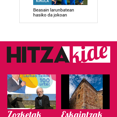
KIROLA
Beasain larunbatean
hasiko da jokoan
Zozketak
Eskaintzak