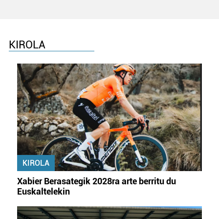
KIROLA
KIROLA
Xabier Berasategik 2028ra arte berritu du
Euskaltelekin