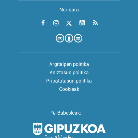
Nor gara
Argitalpen politika
Aniztasun politika
Pribatutasun politika
Cookieak
Babesleak: