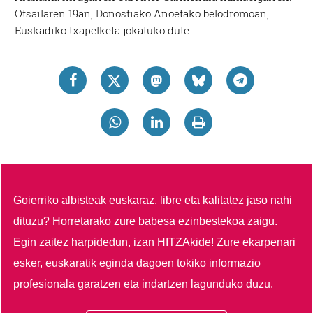
Otsailaren 19an, Donostiako Anoetako belodromoan,
Euskadiko txapelketa jokatuko dute.
Goierriko albisteak euskaraz, libre eta kalitatez jaso nahi
dituzu?
Horretarako zure babesa ezinbestekoa zaigu.
Egin zaitez harpidedun, izan HITZAkide!
Zure ekarpenari
esker, euskaratik eginda dagoen tokiko informazio
profesionala garatzen eta indartzen lagunduko duzu.