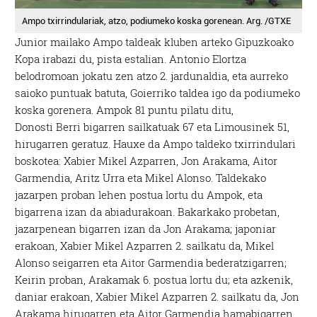
Ampo txirrindulariak, atzo, podiumeko koska gorenean. Arg. /GTXE
Junior mailako Ampo taldeak kluben arteko Gipuzkoako
Kopa irabazi du, pista estalian. Antonio Elortza
belodromoan jokatu zen atzo 2. jardunaldia, eta aurreko
saioko puntuak batuta, Goierriko taldea igo da podiumeko
koska gorenera. Ampok 81 puntu pilatu ditu,
Donosti Berri bigarren sailkatuak 67 eta Limousinek 51,
hirugarren geratuz. Hauxe da Ampo taldeko txirrindulari
boskotea: Xabier Mikel Azparren, Jon Arakama, Aitor
Garmendia, Aritz Urra eta Mikel Alonso. Taldekako
jazarpen proban lehen postua lortu du Ampok, eta
bigarrena izan da abiadurakoan. Bakarkako probetan,
jazarpenean bigarren izan da Jon Arakama; japoniar
erakoan, Xabier Mikel Azparren 2. sailkatu da, Mikel
Alonso seigarren eta Aitor Garmendia bederatzigarren;
Keirin proban, Arakamak 6. postua lortu du; eta azkenik,
daniar erakoan, Xabier Mikel Azparren 2. sailkatu da, Jon
Arakama hirugarren eta Aitor Garmendia hamabigarren.