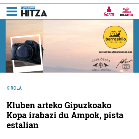
Sartu
KIROLA
Kluben arteko Gipuzkoako
Kopa irabazi du Ampok, pista
estalian