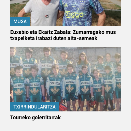
MUSA
Euxebio eta Ekaitz Zabala: Zumarragako mus
txapelketa irabazi duten aita-semeak
TXIRRINDULARITZA
Tourreko goierritarrak