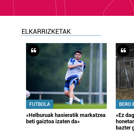
ELKARRIZKETAK
FUTBOLA
BERO 
«Helburuak hasieratik markatzea
«Ez dag
beti gaiztoa izaten da»
honetar
bazter 