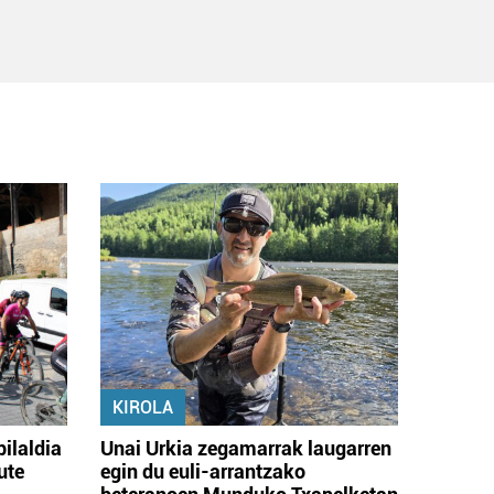
KIROLA
bilaldia
Unai Urkia zegamarrak laugarren
ute
egin du euli-arrantzako