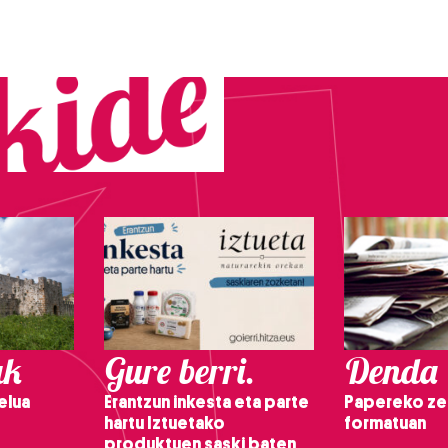
ak
Gure berri.
Denda
elua
Erantzun inkesta eta parte
Papereko ze
hartu Iztuetako
formatuan
produktuen saski baten