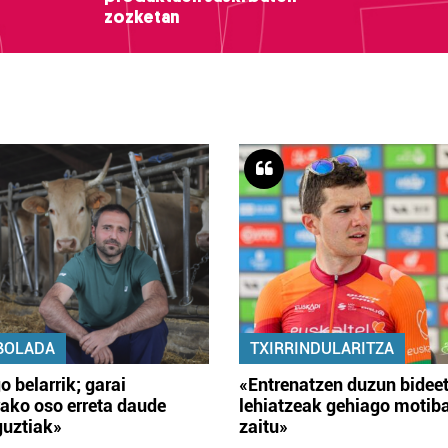
zozketan
BOLADA
TXIRRINDULARITZA
o belarrik; garai
«Entrenatzen duzun bidee
ako oso erreta daude
lehiatzeak gehiago motib
guztiak»
zaitu»