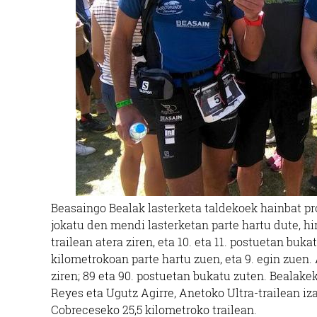
Beasaingo Bealak lasterketa taldekoek hainbat pr
jokatu den mendi lasterketan parte hartu dute, hi
trailean atera ziren, eta 10. eta 11. postuetan buka
kilometrokoan parte hartu zuen, eta 9. egin zuen.
ziren; 89 eta 90. postuetan bukatu zuten. Bealakek
Reyes eta Ugutz Agirre, Anetoko Ultra-trailean i
Cobreceseko 25,5 kilometroko trailean.