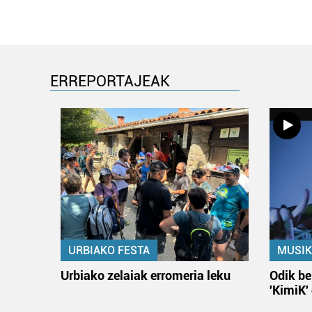
ERREPORTAJEAK
URBIAKO FESTA
MUSIK
Urbiako zelaiak erromeria leku
Odik be
'KimiK'