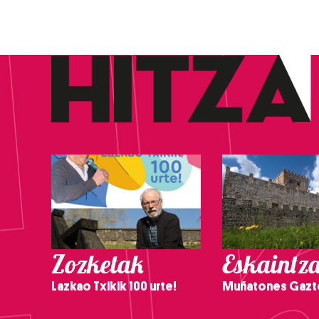
Zozketak
Eskaintz
Lazkao Txikik 100 urte!
Muñatones Gazt