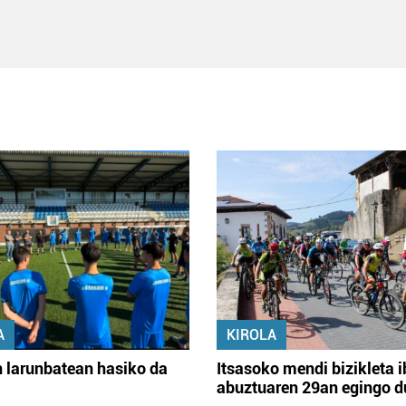
A
KIROLA
 larunbatean hasiko da
Itsasoko mendi bizikleta i
abuztuaren 29an egingo d