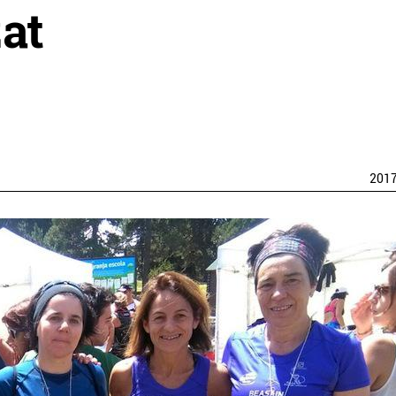
at
201