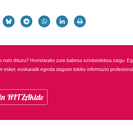
so nahi dituzu?
Horretarako zure babesa ezinbestekoa zaigu. Eg
i esker, euskaratik eginda dagoen tokiko informazio profesiona
in HITZAkide