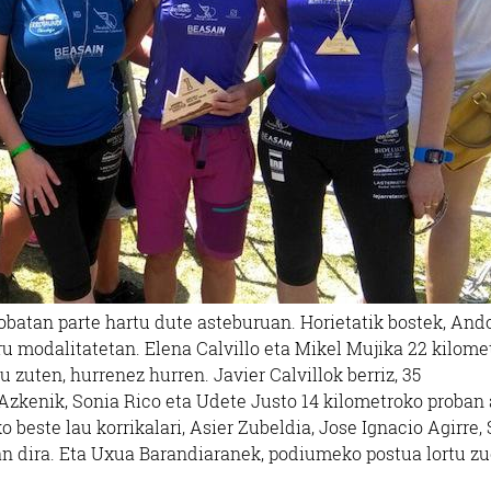
obatan parte hartu dute asteburuan. Horietatik bostek, And
ru modalitatetan. Elena Calvillo eta Mikel Mujika 22 kilome
tu zuten, hurrenez hurren. Javier Calvillok berriz, 35
 Azkenik, Sonia Rico eta Udete Justo 14 kilometroko proban 
o beste lau korrikalari, Asier Zubeldia, Jose Ignacio Agirre,
zan dira. Eta Uxua Barandiaranek, podiumeko postua lortu z