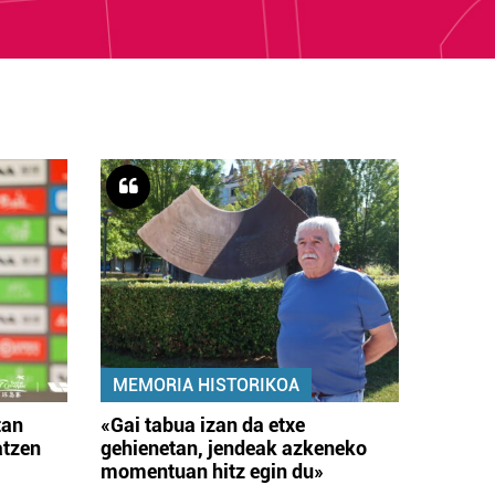
MEMORIA HISTORIKOA
tan
«Gai tabua izan da etxe
atzen
gehienetan, jendeak azkeneko
momentuan hitz egin du»