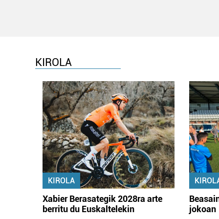
KIROLA
KIROLA
KIROL
Xabier Berasategik 2028ra arte
Beasain
berritu du Euskaltelekin
jokoan