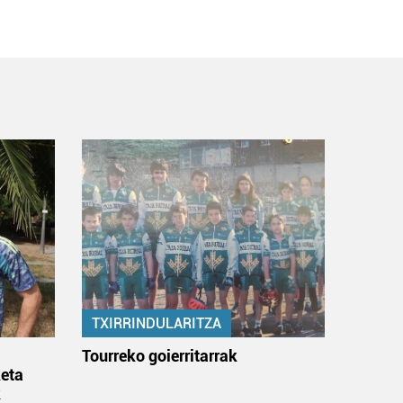
TXIRRINDULARITZA
:
Tourreko goierritarrak
eta
k