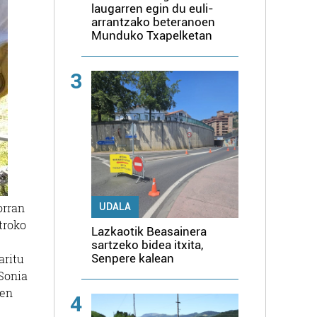
laugarren egin du euli-
arrantzako beteranoen
Munduko Txapelketan
3
orran
UDALA
troko
Lazkaotik Beasainera
sartzeko bidea itxita,
aritu
Senpere kalean
 Sonia
uen
4