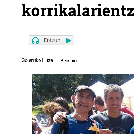
korrikalarientz
Goierriko Hitza
Beasain