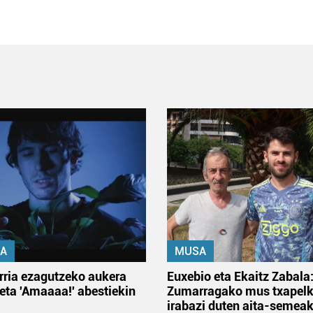
A
MUSA
rria ezagutzeko aukera
Euxebio eta Ekaitz Zabala
 eta 'Amaaaa!' abestiekin
Zumarragako mus txapelk
irabazi duten aita-semea