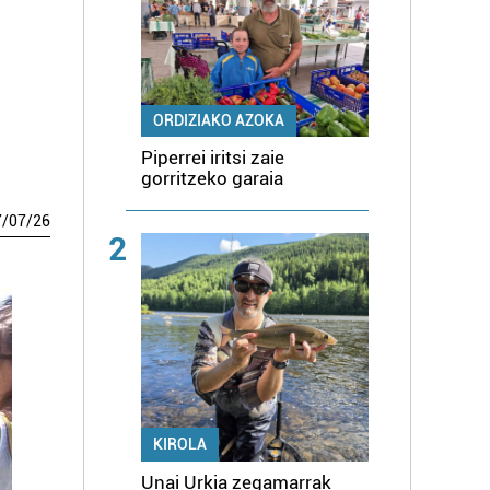
ORDIZIAKO AZOKA
Piperrei iritsi zaie
gorritzeko garaia
7
/
07
/
26
2
KIROLA
Unai Urkia zegamarrak