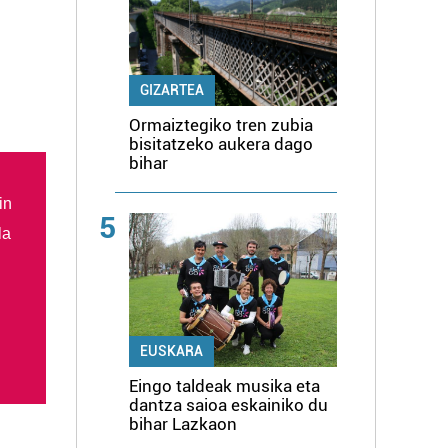
GIZARTEA
Ormaiztegiko tren zubia
bisitatzeko aukera dago
bihar
in
5
la
EUSKARA
Eingo taldeak musika eta
dantza saioa eskainiko du
bihar Lazkaon