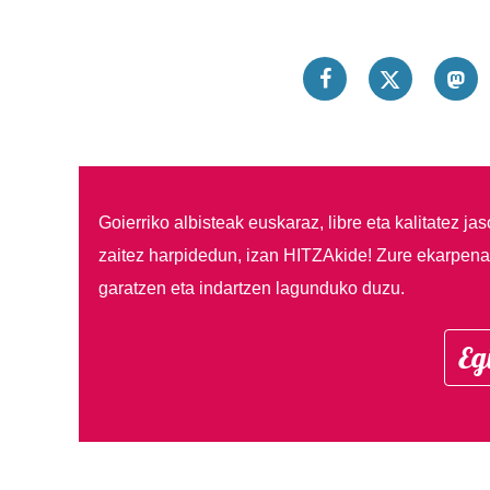
Goierriko albisteak euskaraz, libre eta kalitatez ja
zaitez harpidedun, izan HITZAkide!
Zure ekarpenar
garatzen eta indartzen lagunduko duzu.
Eg