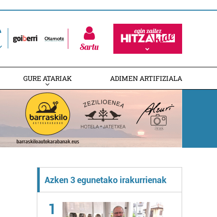
Sartu
GURE ATARIAK
ADIMEN ARTIFIZIALA
Azken 3 egunetako irakurrienak
1