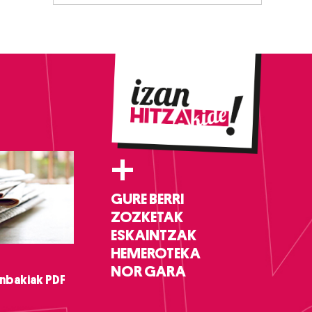
+
GURE BERRI
ZOZKETAK
ESKAINTZAK
HEMEROTEKA
NOR GARA
nbakiak PDF