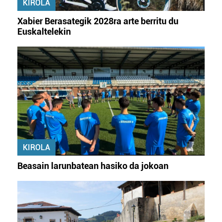
KIROLA
Xabier Berasategik 2028ra arte berritu du
Euskaltelekin
KIROLA
Beasain larunbatean hasiko da jokoan