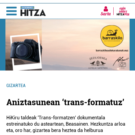
Sartu
GIZARTEA
Aniztasunean ‘trans-formatuz’
HiKiru taldeak 'Trans-formatzen' dokumentala
estreinatuko du asteartean, Beasainen. Hezkuntza arloa
eta, oro har, gizartea bera heztea da helburua