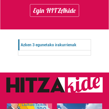
Egin HITZAkide
Azken 3 egunetako irakurrienak