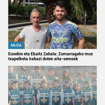
MUSA
Euxebio eta Ekaitz Zabala: Zumarragako mus
txapelketa irabazi duten aita-semeak