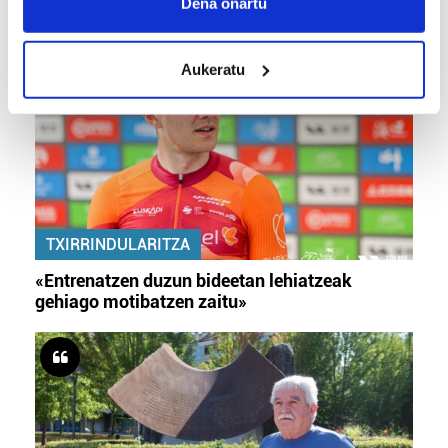
Collect information about your geographical
Dena onartu
daude bazter guztiak»
location which can be accurate to within several
meters
Aukeratu
Identify your device by actively scanning it for
specific characteristics (fingerprinting)
Find out more about how your personal data is processed
and set your preferences in the
details section
.
Guk eta gure bazkideek zure datu pertsonalak
prozesatzen ditugu, zure IP zenbakia, besteak beste,
TXIRRINDULARITZA
teknologia erabiliz, cookieak adibidez, iragarki eta eduki
pertsonalizatuak eskaintzeko, iragarkiak eta edukia
«Entrenatzen duzun bideetan lehiatzeak
neurtzeko, jendeari buruzko informazioa biltzeko eta
gehiago motibatzen zaitu»
produktuak garatzeko. Zure datuak nork eta zertarako
erabiltzen dituen hauta dezakezu.
Bazkide batzuek ez dizute baimenik eskatzen, eta beren
interes komertzial legitimoetan babesten dira. Ikusi gure
bazkideen zerrenda, beren ustez zein helburutarako