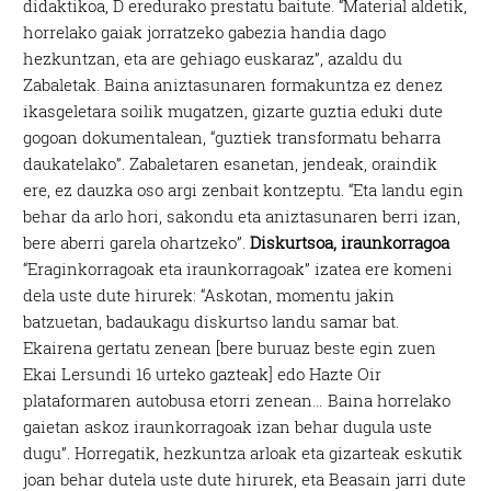
didaktikoa, D eredurako prestatu baitute. “Material aldetik,
horrelako gaiak jorratzeko gabezia handia dago
hezkuntzan, eta are gehiago euskaraz”, azaldu du
Zabaletak. Baina aniztasunaren formakuntza ez denez
ikasgeletara soilik mugatzen, gizarte guztia eduki dute
gogoan dokumentalean, “guztiek transformatu beharra
daukatelako”. Zabaletaren esanetan, jendeak, oraindik
ere, ez dauzka oso argi zenbait kontzeptu. “Eta landu egin
behar da arlo hori, sakondu eta aniztasunaren berri izan,
bere aberri garela ohartzeko”.
Diskurtsoa, iraunkorragoa
“Eraginkorragoak eta iraunkorragoak” izatea ere komeni
dela uste dute hirurek: “Askotan, momentu jakin
batzuetan, badaukagu diskurtso landu samar bat.
Ekairena gertatu zenean [bere buruaz beste egin zuen
Ekai Lersundi 16 urteko gazteak] edo Hazte Oir
plataformaren autobusa etorri zenean… Baina horrelako
gaietan askoz iraunkorragoak izan behar dugula uste
dugu”. Horregatik, hezkuntza arloak eta gizarteak eskutik
joan behar dutela uste dute hirurek, eta Beasain jarri dute