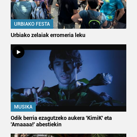
URBIAKO FESTA
Urbiako zelaiak erromeria leku
MUSIKA
Odik berria ezagutzeko aukera 'KimiK' eta
'Amaaaa!' abestiekin