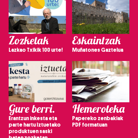
Zozketak
Eskaintzak
Lazkao Txikik 100 urte!
Muñatones Gaztelua
Gure berri.
Hemeroteka
Erantzun inkesta eta
Papereko zenbakiak
parte hartu Iztuetako
PDF formatuan
produktuen saski
baten zozketan