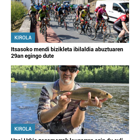
KIROLA
Itsasoko mendi bizikleta ibilaldia abuztuaren
29an egingo dute
KIROLA