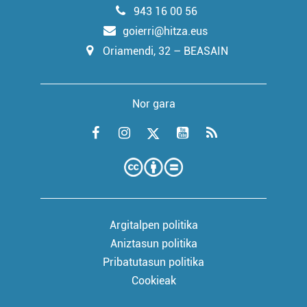
943 16 00 56
goierri@hitza.eus
Oriamendi, 32 – BEASAIN
Nor gara
Argitalpen politika
Aniztasun politika
Pribatutasun politika
Cookieak