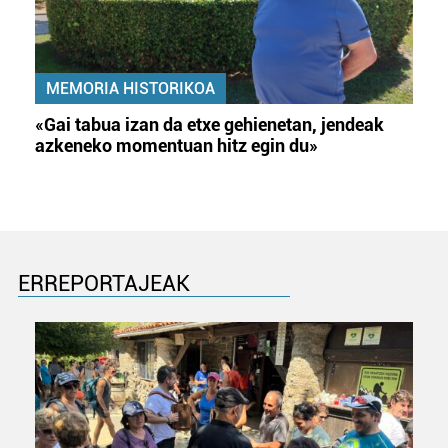
duten interes legitimoa eta horren aurka nola egin
dezakezun ikusteko.
Lortu zure datu pertsonalak prozesatzeko moduari
MEMORIA HISTORIKOA
buruzko informazio gehiago eta ezarri zure lehentasunak
«Gai tabua izan da etxe gehienetan, jendeak
datuen atalean. Edozein unetan alda edo ken dezakezu
azkeneko momentuan hitz egin du»
zure baimena Cookieen adierazpenean.
Webgune honek cookie propioak eta hirugarrenen cookie-
fitxategiak erabiltzen ditu. Zure esperientzia eta
zerbitzuak hobetzeko asmoz, cookie teknologiaz
baliatzen gara. Ohar hau onartuz gero, teknologia hori
ERREPORTAJEAK
erabiltzeko baimen esplizitua ematen diguzu.
Gehiago
irakurri