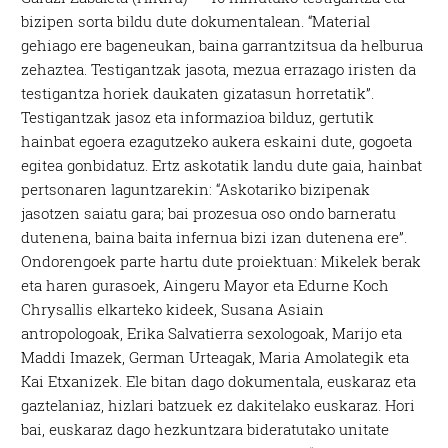
bizipen sorta bildu dute dokumentalean. “Material
gehiago ere bageneukan, baina garrantzitsua da helburua
zehaztea. Testigantzak jasota, mezua errazago iristen da
testigantza horiek daukaten gizatasun horretatik”.
Testigantzak jasoz eta informazioa bilduz, gertutik
hainbat egoera ezagutzeko aukera eskaini dute, gogoeta
egitea gonbidatuz. Ertz askotatik landu dute gaia, hainbat
pertsonaren laguntzarekin: “Askotariko bizipenak
jasotzen saiatu gara; bai prozesua oso ondo barneratu
dutenena, baina baita infernua bizi izan dutenena ere”.
Ondorengoek parte hartu dute proiektuan: Mikelek berak
eta haren gurasoek, Aingeru Mayor eta Edurne Koch
Chrysallis elkarteko kideek, Susana Asiain
antropologoak, Erika Salvatierra sexologoak, Marijo eta
Maddi Imazek, German Urteagak, Maria Amolategik eta
Kai Etxanizek. Ele bitan dago dokumentala, euskaraz eta
gaztelaniaz, hizlari batzuek ez dakitelako euskaraz. Hori
bai, euskaraz dago hezkuntzara bideratutako unitate