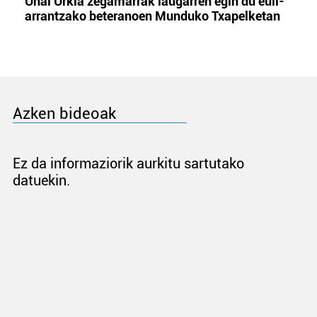
Unai Urkia zegamarrak laugarren egin du euli-
arrantzako beteranoen Munduko Txapelketan
Azken bideoak
Ez da informaziorik aurkitu sartutako
datuekin.