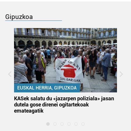
Gipuzkoa
EUSKAL HERRIA, GIPUZKOA
KASek salatu du «jazarpen poliziala» jasan
Pa
dutela gose direnei ogitartekoak
da
emateagatik
«s