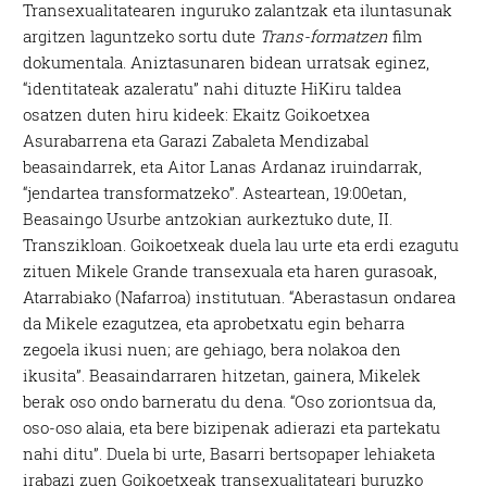
Transexualitatearen inguruko zalantzak eta iluntasunak
argitzen laguntzeko sortu dute
Trans-formatzen
film
dokumentala. Aniztasunaren bidean urratsak eginez,
“identitateak azaleratu” nahi dituzte HiKiru taldea
osatzen duten hiru kideek: Ekaitz Goikoetxea
Asurabarrena eta Garazi Zabaleta Mendizabal
beasaindarrek, eta Aitor Lanas Ardanaz iruindarrak,
“jendartea transformatzeko”. Asteartean, 19:00etan,
Beasaingo Usurbe antzokian aurkeztuko dute, II.
Transzikloan. Goikoetxeak duela lau urte eta erdi ezagutu
zituen Mikele Grande transexuala eta haren gurasoak,
Atarrabiako (Nafarroa) institutuan. “Aberastasun ondarea
da Mikele ezagutzea, eta aprobetxatu egin beharra
zegoela ikusi nuen; are gehiago, bera nolakoa den
ikusita”. Beasaindarraren hitzetan, gainera, Mikelek
berak oso ondo barneratu du dena. “Oso zoriontsua da,
oso-oso alaia, eta bere bizipenak adierazi eta partekatu
nahi ditu”. Duela bi urte, Basarri bertsopaper lehiaketa
irabazi zuen Goikoetxeak transexualitateari buruzko