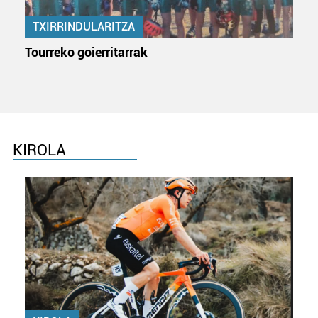
TXIRRINDULARITZA
Tourreko goierritarrak
KIROLA