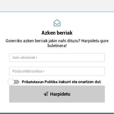
Azken berriak
Goierriko azken berriak jakin nahi dituzu? Harpidetu gure
buletinera!
Pribatutasun Politika
irakurri eta onartzen dut.
Harpidetu