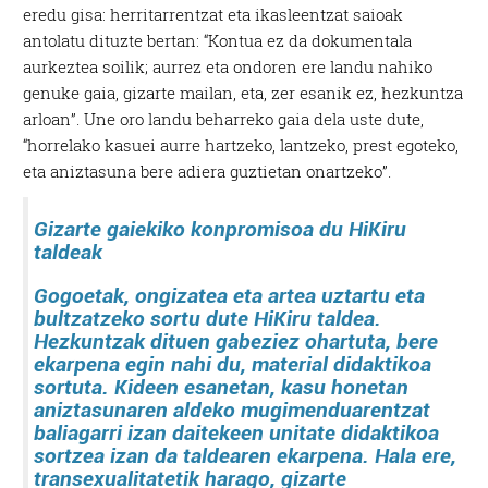
eredu gisa: herritarrentzat eta ikasleentzat saioak
antolatu dituzte bertan: “Kontua ez da dokumentala
aurkeztea soilik; aurrez eta ondoren ere landu nahiko
genuke gaia, gizarte mailan, eta, zer esanik ez, hezkuntza
arloan”. Une oro landu beharreko gaia dela uste dute,
“horrelako kasuei aurre hartzeko, lantzeko, prest egoteko,
eta aniztasuna bere adiera guztietan onartzeko”.
Gizarte gaiekiko konpromisoa du HiKiru
taldeak
Gogoetak, ongizatea eta artea uztartu eta
bultzatzeko sortu dute HiKiru taldea.
Hezkuntzak dituen gabeziez ohartuta, bere
ekarpena egin nahi du, material didaktikoa
sortuta. Kideen esanetan, kasu honetan
aniztasunaren aldeko mugimenduarentzat
baliagarri izan daitekeen unitate didaktikoa
sortzea izan da taldearen ekarpena. Hala ere,
transexualitatetik harago, gizarte