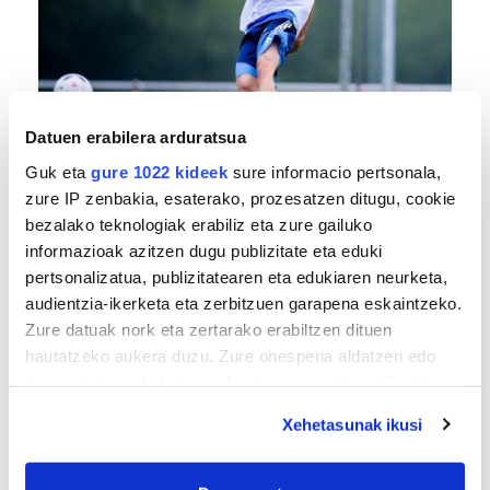
FUTBOLA
Datuen erabilera arduratsua
«Helburuak hasieratik markatzea beti gaiztoa
Guk eta
gure 1022 kideek
sure informacio pertsonala,
izaten da»
zure IP zenbakia, esaterako, prozesatzen ditugu, cookie
bezalako teknologiak erabiliz eta zure gailuko
informazioak azitzen dugu publizitate eta eduki
pertsonalizatua, publizitatearen eta edukiaren neurketa,
audientzia-ikerketa eta zerbitzuen garapena eskaintzeko.
Zure datuak nork eta zertarako erabiltzen dituen
hautatzeko aukera duzu. Zure onespena aldatzen edo
deuseztatzen ahal duzu edozein momentutan, Cookie
deklaraziotik edo Privacy triggerean klikatuz.
Xehetasunak ikusi
BERO BOLADA
If you allow, we would also like to:
«Ez dago belarrik; garai honetarako oso erreta