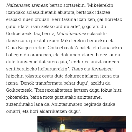
Naizenaren izenean
bertso sortarekin. “Mikelerekin
izandako solasaldietatik abiatuta, bertsoak idaztea
erabaki nuen orduan. Berritasuna izan zen, gai horretaz
gutxi idatzi izan zelako ordura arte”, gogoratu du
Goikoetxeak. Iaz, berriz,
Mahaitasunez
solasaldi-
ikuskizuna prestatu zuen Mikelerekin berarekin eta
Olaia Baigorrirekin. Goikoetxeak Zabaleta eta Lanasekin
bat egin du oraingoan, eta dokumentalaren bidez landu
dute transexualitatearen gaia, “jendartea aniztasunean
sentiberatzeko helburuarekin”.
Trans
eta
formatzen
hitzekin jolastuz osatu dute dokumentalaren izena eta
izana. “Denok transformatu behar dugu”, azaldu du
Goikoetxeak. “Transexualitatean jartzen dugu fokua hitz
jokoarekin, baina mota guztietako aniztasunei
zuzendutako lana da. Aniztasunaren begirada dauka
oinarri, eta hori aldarrikatzen dugu”.