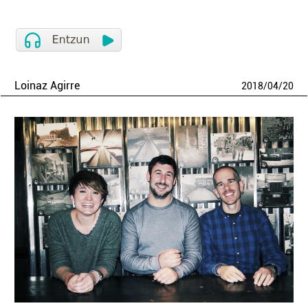
Loinaz Agirre
2018
/
04
/
20