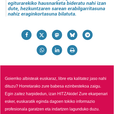
egiturarekiko hausnarketa bideratu nahi izan
dute, hezkuntzaren sarean erabilgarritasuna
nahiz eraginkortasuna bilatuta.
Goierriko albisteak euskaraz, libre eta kalitatez jaso nahi
dituzu?
Horretarako zure babesa ezinbestekoa zaigu.
Egin zaitez harpidedun, izan HITZAkide!
Zure ekarpenari
esker, euskaratik eginda dagoen tokiko informazio
profesionala garatzen eta indartzen lagunduko duzu.