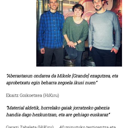
“Aberastasun ondarea da Mikele [Grande] ezagutzea, eta
aprobetxatu egin beharra zegoela ikusi nuen”
Ekaitz Goikoetxea (HiKiru)
“Material aldetik, horrelako gaiak jorratzeko gabezia
handia dago hezkuntzan, eta are gehiago euskaraz”
Garazi Zabaleta (HiKiru) 40 minutuko testigantza eta