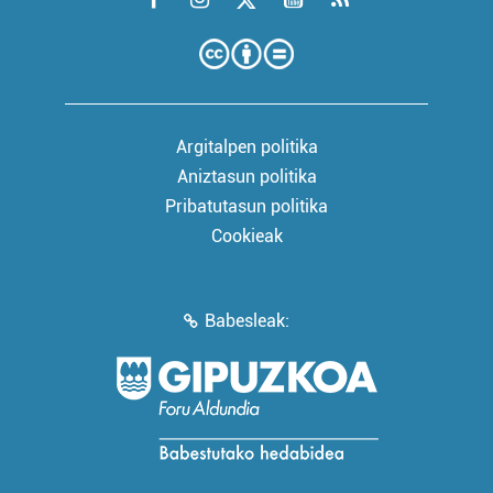
Argitalpen politika
Aniztasun politika
Pribatutasun politika
Cookieak
Babesleak: