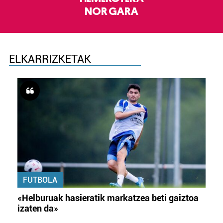
NOR GARA
ELKARRIZKETAK
FUTBOLA
«Helburuak hasieratik markatzea beti gaiztoa
izaten da»