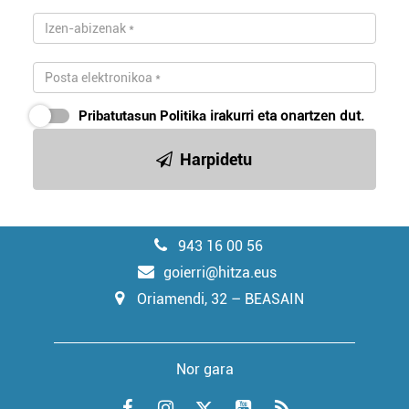
Pribatutasun Politika
irakurri eta onartzen dut.
Harpidetu
943 16 00 56
goierri@hitza.eus
Oriamendi, 32 – BEASAIN
Nor gara