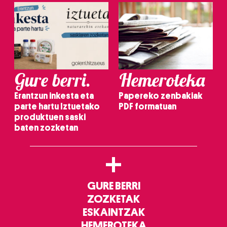
Gure berri.
Hemeroteka
Erantzun inkesta eta
Papereko zenbakiak
parte hartu Iztuetako
PDF formatuan
produktuen saski
baten zozketan
+
GURE BERRI
ZOZKETAK
ESKAINTZAK
HEMEROTEKA