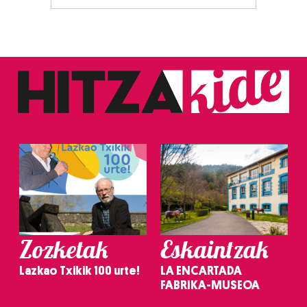
Zozketak
Eskaintzak
Lazkao Txikik 100 urte!
LA ENCARTADA
FABRIKA-MUSEOA