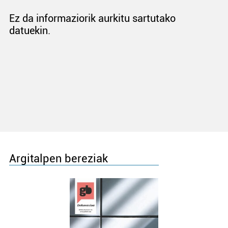
Ez da informaziorik aurkitu sartutako
datuekin.
Argitalpen bereziak