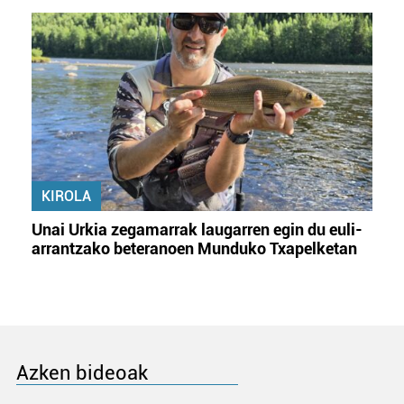
KIROLA
Unai Urkia zegamarrak laugarren egin du euli-
arrantzako beteranoen Munduko Txapelketan
Azken bideoak