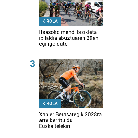
KIROLA
Itsasoko mendi bizikleta
ibilaldia abuztuaren 29an
egingo dute
3
KIROLA
Xabier Berasategik 2028ra
arte berritu du
Euskaltelekin