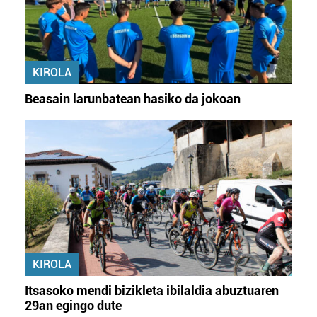
KIROLA
Beasain larunbatean hasiko da jokoan
KIROLA
Itsasoko mendi bizikleta ibilaldia abuztuaren
29an egingo dute