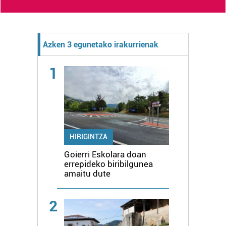
Azken 3 egunetako irakurrienak
1
HIRIGINTZA
Goierri Eskolara doan
errepideko biribilgunea
amaitu dute
2