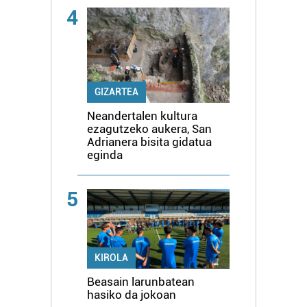
4
GIZARTEA
Neandertalen kultura
ezagutzeko aukera, San
Adrianera bisita gidatua
eginda
5
KIROLA
Beasain larunbatean
hasiko da jokoan