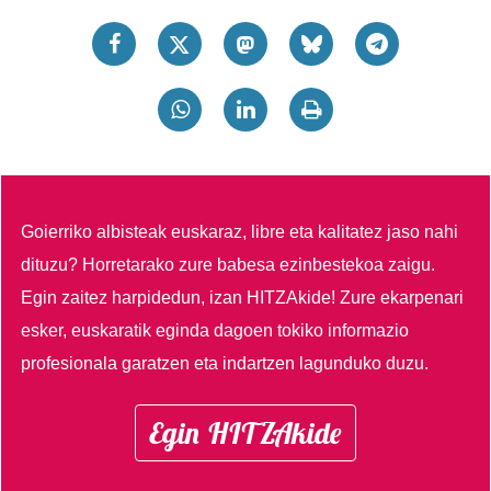
Goierriko albisteak euskaraz, libre eta kalitatez jaso nahi
dituzu?
Horretarako zure babesa ezinbestekoa zaigu.
Egin zaitez harpidedun, izan HITZAkide!
Zure ekarpenari
esker, euskaratik eginda dagoen tokiko informazio
profesionala garatzen eta indartzen lagunduko duzu.
Egin HITZAkide