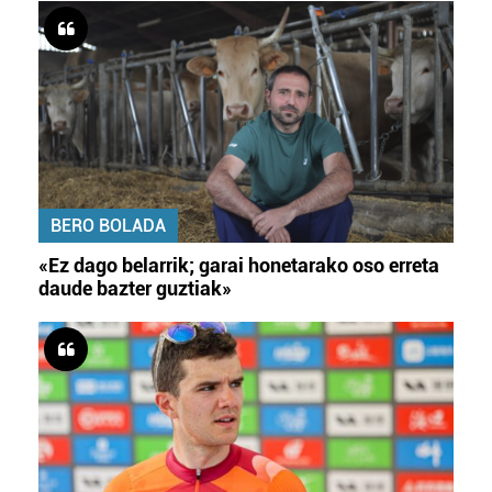
BERO BOLADA
«Ez dago belarrik; garai honetarako oso erreta
daude bazter guztiak»