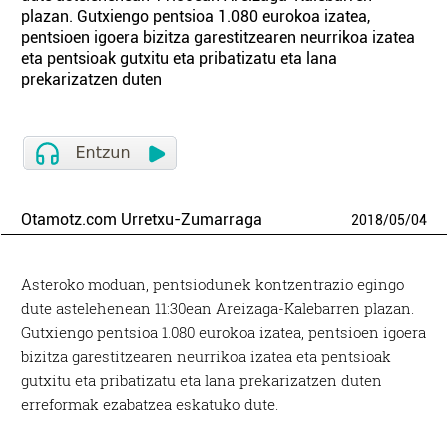
plazan. Gutxiengo pentsioa 1.080 eurokoa izatea,
pentsioen igoera bizitza garestitzearen neurrikoa izatea
eta pentsioak gutxitu eta pribatizatu eta lana
prekarizatzen duten
Otamotz.com Urretxu-Zumarraga
2018
/
05
/
04
Asteroko moduan, pentsiodunek kontzentrazio egingo
dute astelehenean 11:30ean Areizaga-Kalebarren plazan.
Gutxiengo pentsioa 1.080 eurokoa izatea, pentsioen igoera
bizitza garestitzearen neurrikoa izatea eta pentsioak
gutxitu eta pribatizatu eta lana prekarizatzen duten
erreformak ezabatzea eskatuko dute.