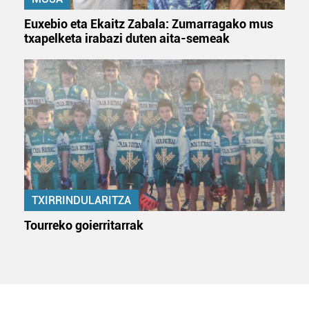
irakurri
Euxebio eta Ekaitz Zabala: Zumarragako mus
txapelketa irabazi duten aita-semeak
TXIRRINDULARITZA
Tourreko goierritarrak