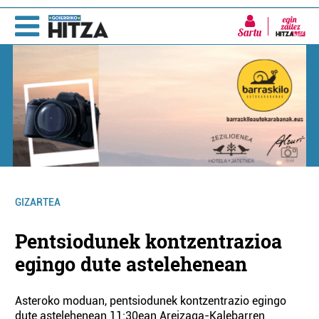
Sartu
GIZARTEA
Pentsiodunek kontzentrazioa
egingo dute astelehenean
Asteroko moduan, pentsiodunek kontzentrazio egingo
dute astelehenean 11:30ean Areizaga-Kalebarren