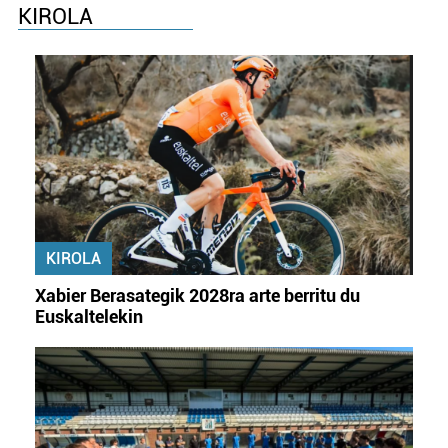
KIROLA
KIROLA
Xabier Berasategik 2028ra arte berritu du
Euskaltelekin