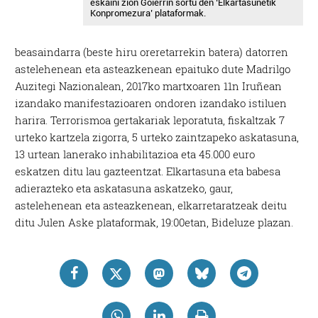
eskaini zion Goierrin sortu den ‘Elkartasunetik
Konpromezura’ plataformak.
beasaindarra (beste hiru oreretarrekin batera) datorren
astelehenean eta asteazkenean epaituko dute Madrilgo
Auzitegi Nazionalean, 2017ko martxoaren 11n Iruñean
izandako manifestazioaren ondoren izandako istiluen
harira. Terrorismoa gertakariak leporatuta, fiskaltzak 7
urteko kartzela zigorra, 5 urteko zaintzapeko askatasuna,
13 urtean lanerako inhabilitazioa eta 45.000 euro
eskatzen ditu lau gazteentzat. Elkartasuna eta babesa
adierazteko eta askatasuna askatzeko, gaur,
astelehenean eta asteazkenean, elkarretaratzeak deitu
ditu Julen Aske plataformak, 19:00etan, Bideluze plazan.