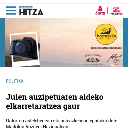
Sartu
POLITIKA
Julen auzipetuaren aldeko
elkarretaratzea gaur
Datorren astelehenean eta asteazkenean epaituko dute
Madrilgo Auzitegi Nazionalean.