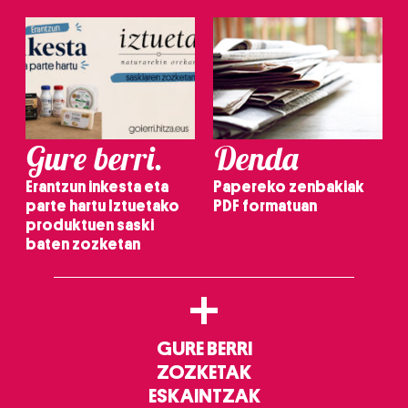
Gure berri.
Denda
Erantzun inkesta eta
Papereko zenbakiak
parte hartu Iztuetako
PDF formatuan
produktuen saski
baten zozketan
+
GURE BERRI
ZOZKETAK
ESKAINTZAK