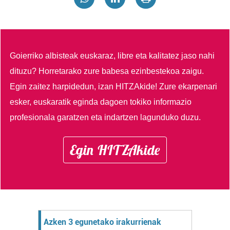
Goierriko albisteak euskaraz, libre eta kalitatez jaso nahi
dituzu?
Horretarako zure babesa ezinbestekoa zaigu.
Egin zaitez harpidedun, izan HITZAkide!
Zure ekarpenari
esker, euskaratik eginda dagoen tokiko informazio
profesionala garatzen eta indartzen lagunduko duzu.
Egin HITZAkide
Azken 3 egunetako irakurrienak