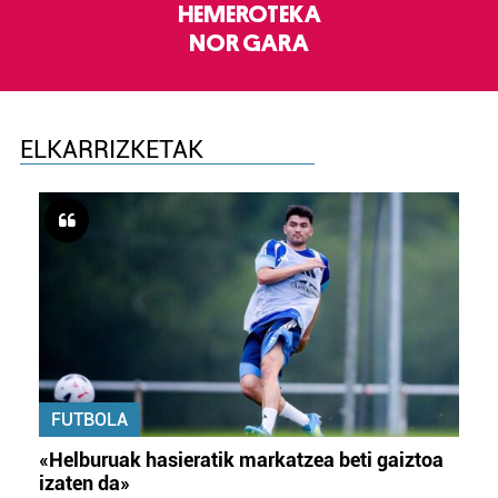
HEMEROTEKA
NOR GARA
ELKARRIZKETAK
FUTBOLA
«Helburuak hasieratik markatzea beti gaiztoa
izaten da»