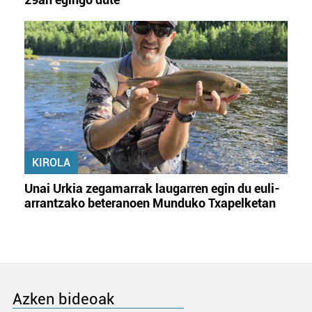
KIROLA
Unai Urkia zegamarrak laugarren egin du euli-
arrantzako beteranoen Munduko Txapelketan
Azken bideoak