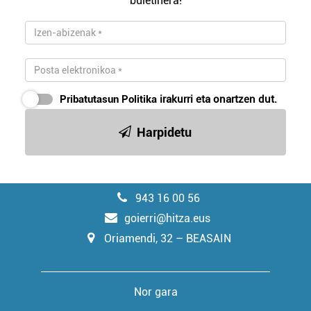
buletinera!
Pribatutasun Politika
irakurri eta onartzen dut.
Harpidetu
943 16 00 56
goierri@hitza.eus
Oriamendi, 32 – BEASAIN
Nor gara