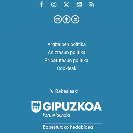
Argitalpen politika
Aniztasun politika
Pribatutasun politika
Cookieak
Babesleak: