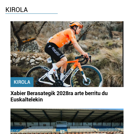
irakurri
KIROLA
KIROLA
Xabier Berasategik 2028ra arte berritu du
Euskaltelekin