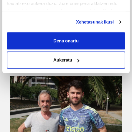
hautatzeko aukera duzu. Zure onespena aldatzen edo
deuseztatzen ahal duzu edozein momentutan, Cookie
deklaraziotik edo Privacy triggerean klikatuz.
Xehetasunak ikusi
If you allow, we would also like to:
Collect information about your geographical
Dena onartu
location which can be accurate to within several
MUSIKA
meters
Aukeratu
Odik berria ezagutzeko aukera 'KimiK' eta
Identify your device by actively scanning it for
'Amaaaa!' abestiekin
specific characteristics (fingerprinting)
Find out more about how your personal data is processed
and set your preferences in the
details section
.
Guk eta gure bazkideek zure datu pertsonalak
prozesatzen ditugu, zure IP zenbakia, besteak beste,
teknologia erabiliz, cookieak adibidez, iragarki eta eduki
pertsonalizatuak eskaintzeko, iragarkiak eta edukia
neurtzeko, jendeari buruzko informazioa biltzeko eta