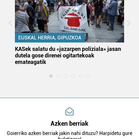
EUSKAL HERRIA, GIPUZKOA
KASek salatu du «jazarpen poliziala» jasan
Pa
dutela gose direnei ogitartekoak
da
emateagatik
«s
Azken berriak
Goierriko azken berriak jakin nahi dituzu? Harpidetu gure