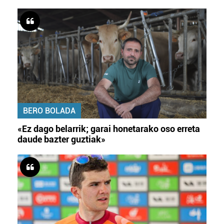
BERO BOLADA
«Ez dago belarrik; garai honetarako oso erreta
daude bazter guztiak»