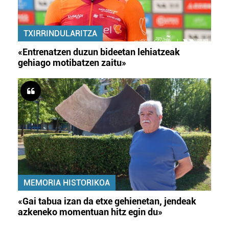
TXIRRINDULARITZA
«Entrenatzen duzun bideetan lehiatzeak
gehiago motibatzen zaitu»
MEMORIA HISTORIKOA
«Gai tabua izan da etxe gehienetan, jendeak
azkeneko momentuan hitz egin du»