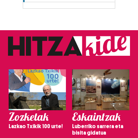
Zozketak
Eskaintzak
Lazkao Txikik 100 urte!
Luberriko sarrera eta
bisita gidatua