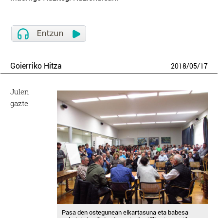
Goierriko Hitza
2018
/
05
/
17
Julen
gazte
Pasa den ostegunean elkartasuna eta babesa