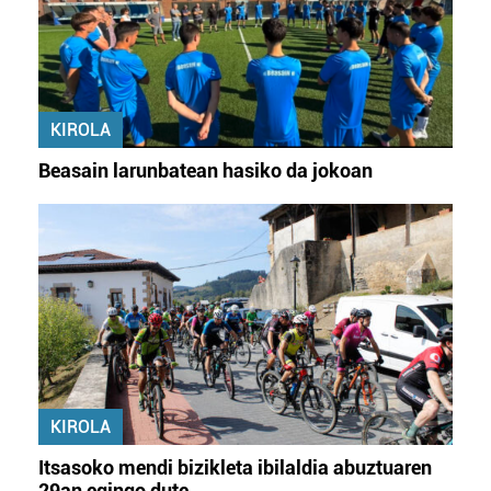
KIROLA
Beasain larunbatean hasiko da jokoan
KIROLA
Itsasoko mendi bizikleta ibilaldia abuztuaren
29an egingo dute