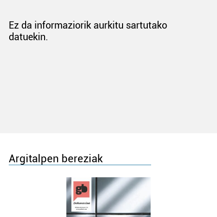
Ez da informaziorik aurkitu sartutako
datuekin.
Argitalpen bereziak