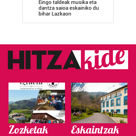
Eingo taldeak musika eta
dantza saioa eskainiko du
bihar Lazkaon
Zozketak
Eskaintzak