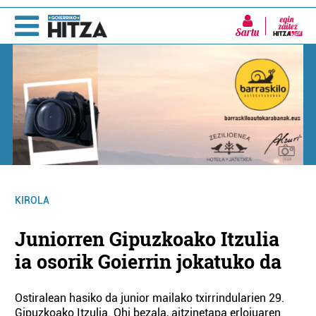
Sartu
KIROLA
Juniorren Gipuzkoako Itzulia
ia osorik Goierrin jokatuko da
Ostiralean hasiko da junior mailako txirrindularien 29.
Gipuzkoako Itzulia. Ohi bezala, aitzinetapa erlojuaren