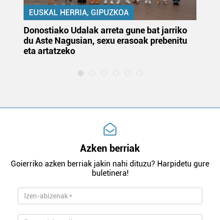
EUSKAL HERRIA, GIPUZKOA
Donostiako Udalak arreta gune bat jarriko
Ur
du Aste Nagusian, sexu erasoak prebenitu
es
eta artatzeko
lu
Azken berriak
Goierriko azken berriak jakin nahi dituzu? Harpidetu gure
buletinera!