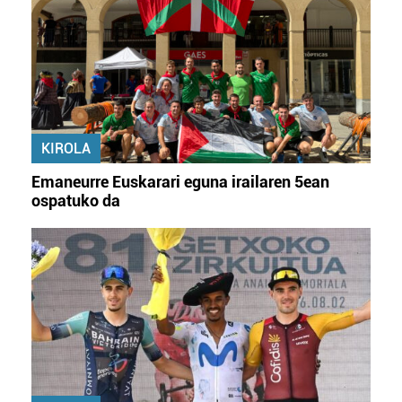
KIROLA
Emaneurre Euskarari eguna irailaren 5ean
ospatuko da