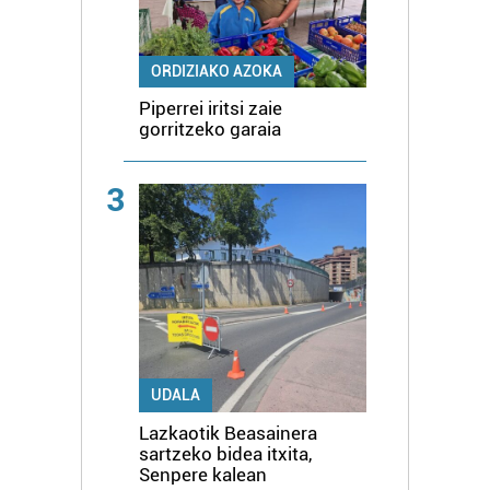
ORDIZIAKO AZOKA
Piperrei iritsi zaie
gorritzeko garaia
3
UDALA
Lazkaotik Beasainera
sartzeko bidea itxita,
Senpere kalean