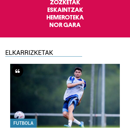
ZOZKETAK
ESKAINTZAK
HEMEROTEKA
NOR GARA
ELKARRIZKETAK
FUTBOLA