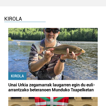
KIROLA
KIROLA
Unai Urkia zegamarrak laugarren egin du euli-
arrantzako beteranoen Munduko Txapelketan