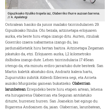
Gipuzkoako Itzuliko tropela iaz, Olaberriko Ihurre auzoan barrena.
// A. Apalategi
Ostiralean hasiko da junior mailako txirrindularien 29.
Gipuzkoako Itzulia. Ohi bezala, aitzinetapa erlojuaren
aurka, eta beste hiru etapa izango ditu. Aurten, itzuliak
Goierriko izaera nabarmena izango du, lau
jardunaldietatik hiru bertan baitira. Aitzinetapa Zegaman
jokatuko da, etzi. Erlojuaren aurka, 1,2 kilometroko
ibilbidea izango dute. Lehen txirrindularia 17:45ean
irtengo da, eta minutu erdiro jarraituko dute besteek. San
Martin kaletik abiatuko dira, Andraitz kalera hartu,
Zupurrutiko zubitik Alderdi Ederrera segi, eta Arrieta
auzoko Murgizelai gainean bukatzeko.
Olaberrian
larunbatean
Errepideko beste hiru etapen artean, lehena
eta hirugarrena Olaberrian eta Seguran antolatuko
dituzte, hurrenez hurren. San Joanekin bat egingo du.
Bigarrena Andoainen da, jaian. Olaberrian, larunbatean,