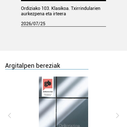
Ordiziako 103. Klasikoa. Txirrindularien
aurkezpena eta irteera
2026/07/25
Argitalpen bereziak