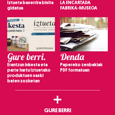
Iztueta baserrira bisita
LA ENCARTADA
gidatua
FABRIKA-MUSEOA
Gure berri.
Denda
Erantzun inkesta eta
Papereko zenbakiak
parte hartu Iztuetako
PDF formatuan
produktuen saski
baten zozketan
+
GURE BERRI