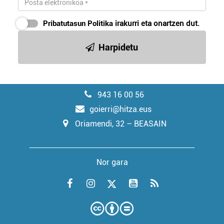
Pribatutasun Politika
irakurri eta onartzen dut.
Harpidetu
943 16 00 56
goierri@hitza.eus
Oriamendi, 32 – BEASAIN
Nor gara