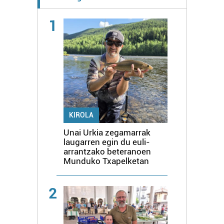
1
KIROLA
Unai Urkia zegamarrak
laugarren egin du euli-
arrantzako beteranoen
Munduko Txapelketan
2