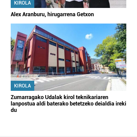
KIROLA
Alex Aranburu, hirugarrena Getxon
KIROLA
Zumarragako Udalak kirol teknikariaren
lanpostua aldi baterako betetzeko deialdia ireki
du