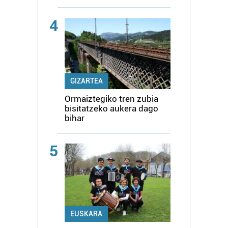
4
GIZARTEA
Ormaiztegiko tren zubia
bisitatzeko aukera dago
bihar
5
EUSKARA