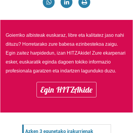
Goierriko albisteak euskaraz, libre eta kalitatez jaso nahi
dituzu?
Horretarako zure babesa ezinbestekoa zaigu.
Egin zaitez harpidedun, izan HITZAkide!
Zure ekarpenari
esker, euskaratik eginda dagoen tokiko informazio
profesionala garatzen eta indartzen lagunduko duzu.
Egin HITZAkide
Azken 3 egunetako irakurrienak