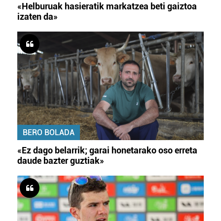
«Helburuak hasieratik markatzea beti gaiztoa
izaten da»
BERO BOLADA
«Ez dago belarrik; garai honetarako oso erreta
daude bazter guztiak»