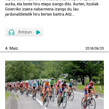
aurka, eta beste hiru etapa izango ditu. Aurten, itzuliak
Goierriko izaera nabarmena izango du, lau
jardunaldietatik hiru bertan baitira.Aitz...
A. Maiz
2018
/
06
/
20