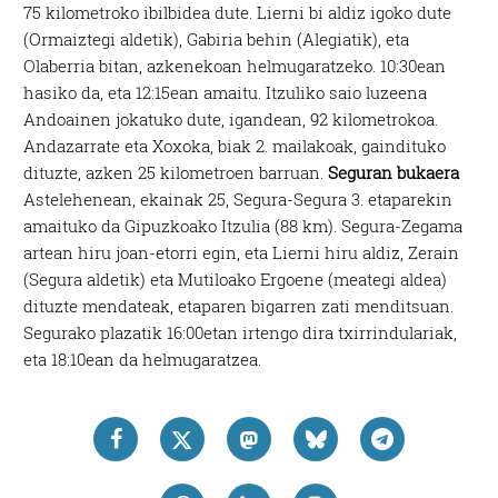
75 kilometroko ibilbidea dute. Lierni bi aldiz igoko dute
(Ormaiztegi aldetik), Gabiria behin (Alegiatik), eta
Olaberria bitan, azkenekoan helmugaratzeko. 10:30ean
hasiko da, eta 12:15ean amaitu. Itzuliko saio luzeena
Andoainen jokatuko dute, igandean, 92 kilometrokoa.
Andazarrate eta Xoxoka, biak 2. mailakoak, gaindituko
dituzte, azken 25 kilometroen barruan.
Seguran bukaera
Astelehenean, ekainak 25, Segura-Segura 3. etaparekin
amaituko da Gipuzkoako Itzulia (88 km). Segura-Zegama
artean hiru joan-etorri egin, eta Lierni hiru aldiz, Zerain
(Segura aldetik) eta Mutiloako Ergoene (meategi aldea)
dituzte mendateak, etaparen bigarren zati menditsuan.
Segurako plazatik 16:00etan irtengo dira txirrindulariak,
eta 18:10ean da helmugaratzea.