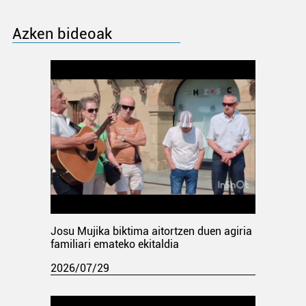
Azken bideoak
Josu Mujika biktima aitortzen duen agiria
familiari emateko ekitaldia
2026/07/29