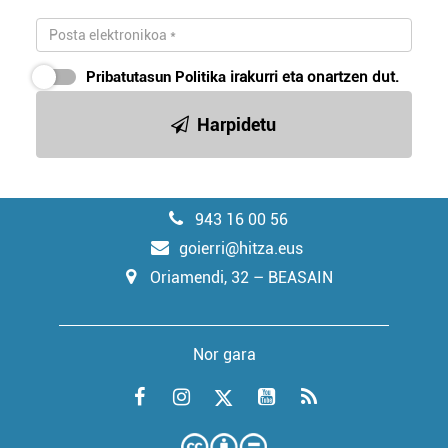
Pribatutasun Politika
irakurri eta onartzen dut.
Harpidetu
943 16 00 56
goierri@hitza.eus
Oriamendi, 32 – BEASAIN
Nor gara