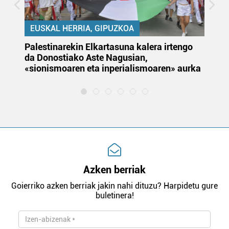
EUSKAL HERRIA, GIPUZKOA
Palestinarekin Elkartasuna kalera irtengo
Do
da Donostiako Aste Nagusian,
du
«sionismoaren eta inperialismoaren» aurka
et
Azken berriak
Goierriko azken berriak jakin nahi dituzu? Harpidetu gure
buletinera!