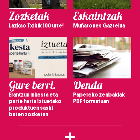
Zozketak
Eskaintzak
Lazkao Txikik 100 urte!
Muñatones Gaztelua
Gure berri.
Denda
Erantzun inkesta eta
Papereko zenbakiak
parte hartu Iztuetako
PDF formatuan
produktuen saski
baten zozketan
+