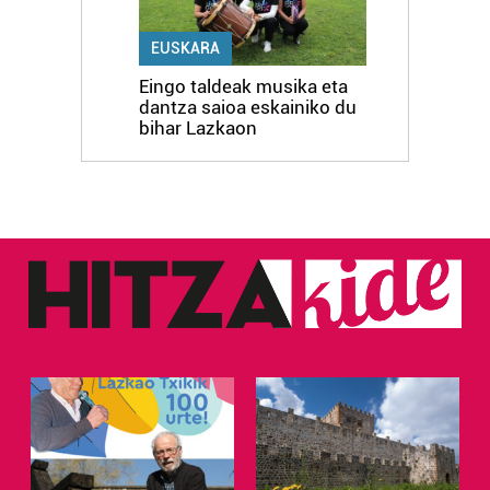
EUSKARA
Eingo taldeak musika eta
dantza saioa eskainiko du
bihar Lazkaon