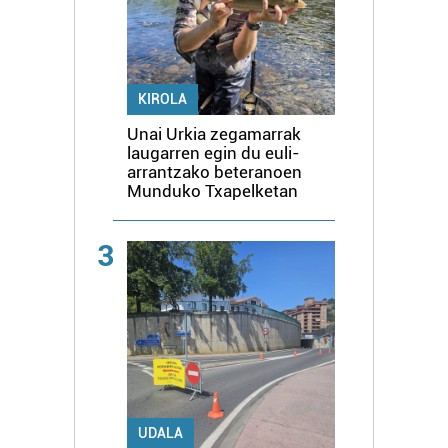
KIROLA
Unai Urkia zegamarrak
laugarren egin du euli-
arrantzako beteranoen
Munduko Txapelketan
3
UDALA