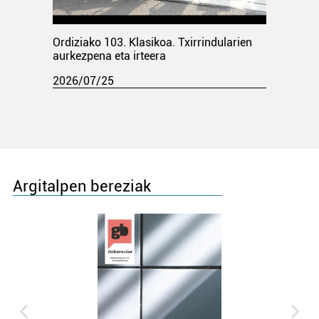
Ordiziako 103. Klasikoa. Txirrindularien
aurkezpena eta irteera
2026/07/25
Argitalpen bereziak