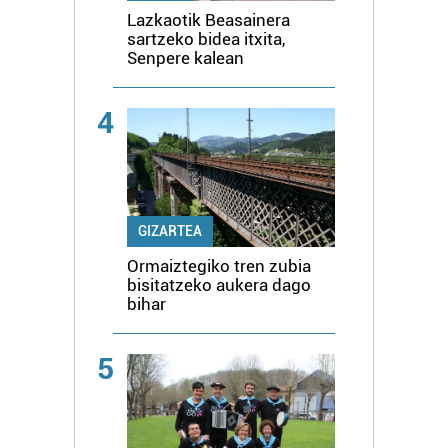
Lazkaotik Beasainera
sartzeko bidea itxita,
Senpere kalean
4
GIZARTEA
Ormaiztegiko tren zubia
bisitatzeko aukera dago
bihar
5