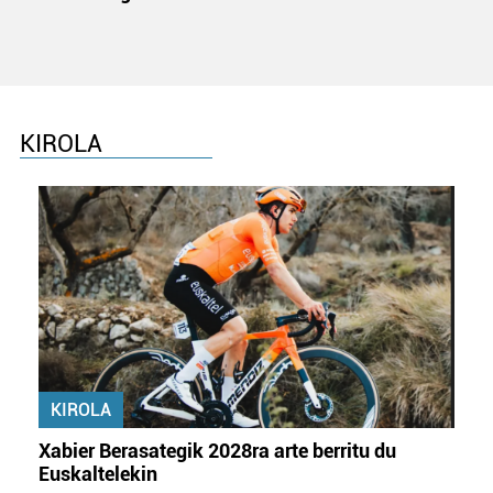
KIROLA
KIROLA
Xabier Berasategik 2028ra arte berritu du
Euskaltelekin