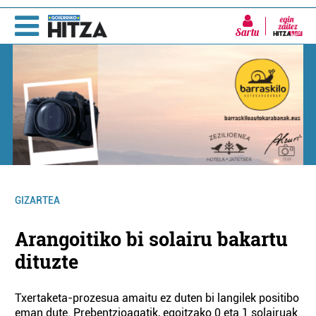
Sartu
GIZARTEA
Arangoitiko bi solairu bakartu
dituzte
Txertaketa-prozesua amaitu ez duten bi langilek positibo
eman dute. Prebentzioagatik, egoitzako 0 eta 1 solairuak