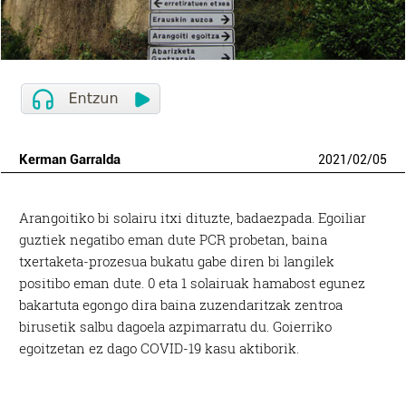
Kerman Garralda
2021
/
02
/
05
Arangoitiko bi solairu itxi dituzte, badaezpada. Egoiliar
guztiek negatibo eman dute PCR probetan, baina
txertaketa-prozesua bukatu gabe diren bi langilek
positibo eman dute. 0 eta 1 solairuak hamabost egunez
bakartuta egongo dira baina zuzendaritzak zentroa
birusetik salbu dagoela azpimarratu du. Goierriko
egoitzetan ez dago COVID-19 kasu aktiborik.