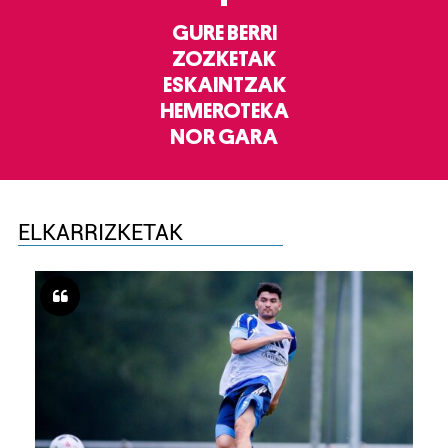
GURE BERRI
ZOZKETAK
ESKAINTZAK
HEMEROTEKA
NOR GARA
ELKARRIZKETAK