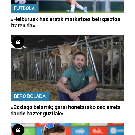
FUTBOLA
«Helburuak hasieratik markatzea beti gaiztoa
izaten da»
BERO BOLADA
«Ez dago belarrik; garai honetarako oso erreta
daude bazter guztiak»