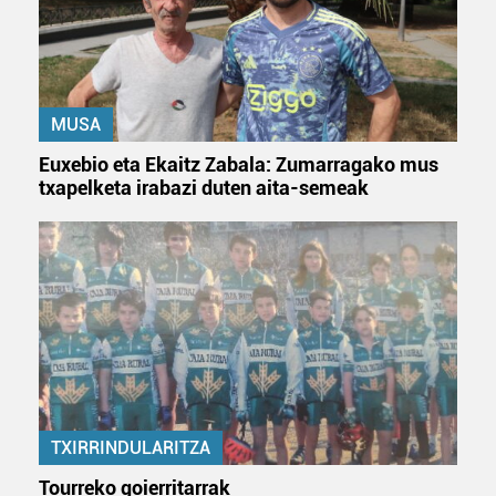
Bazkide batzuek ez dizute baimenik eskatzen, eta beren
interes komertzial legitimoetan babesten dira. Ikusi gure
bazkideen zerrenda, beren ustez zein helburutarako
duten interes legitimoa eta horren aurka nola egin
dezakezun ikusteko.
MUSA
Euxebio eta Ekaitz Zabala: Zumarragako mus
Lortu zure datu pertsonalak prozesatzeko moduari
txapelketa irabazi duten aita-semeak
buruzko informazio gehiago eta ezarri zure lehentasunak
datuen atalean. Edozein unetan alda edo ken dezakezu
zure baimena Cookieen adierazpenean.
Webgune honek cookie propioak eta hirugarrenen cookie-
fitxategiak erabiltzen ditu. Zure esperientzia eta
zerbitzuak hobetzeko asmoz, cookie teknologiaz
baliatzen gara. Ohar hau onartuz gero, teknologia hori
erabiltzeko baimen esplizitua ematen diguzu.
Gehiago
irakurri
TXIRRINDULARITZA
Tourreko goierritarrak