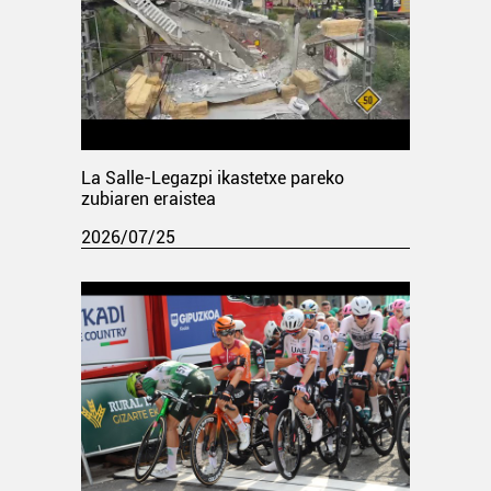
La Salle-Legazpi ikastetxe pareko
zubiaren eraistea
2026/07/25