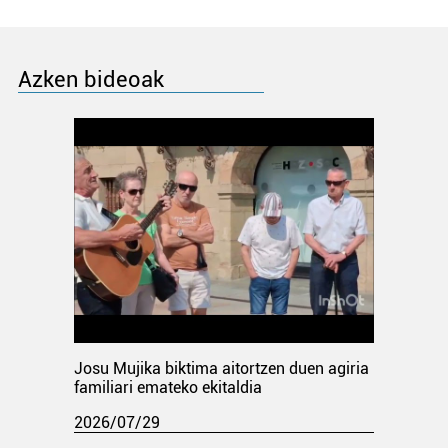
Azken bideoak
Josu Mujika biktima aitortzen duen agiria
familiari emateko ekitaldia
2026/07/29