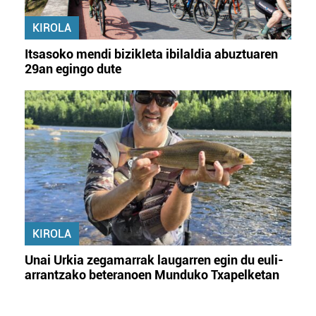
KIROLA
Itsasoko mendi bizikleta ibilaldia abuztuaren
29an egingo dute
KIROLA
Unai Urkia zegamarrak laugarren egin du euli-
arrantzako beteranoen Munduko Txapelketan