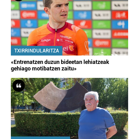
TXIRRINDULARITZA
«Entrenatzen duzun bideetan lehiatzeak
gehiago motibatzen zaitu»