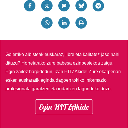
Goierriko albisteak euskaraz, libre eta kalitatez jaso nahi
dituzu?
Horretarako zure babesa ezinbestekoa zaigu.
Egin zaitez harpidedun, izan HITZAkide!
Zure ekarpenari
esker, euskaratik eginda dagoen tokiko informazio
profesionala garatzen eta indartzen lagunduko duzu.
Egin HITZAkide