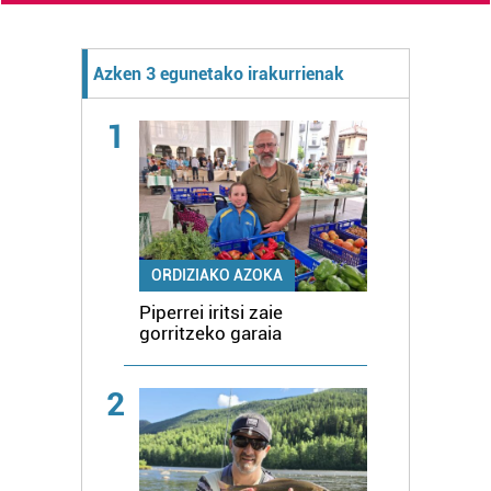
Azken 3 egunetako irakurrienak
1
ORDIZIAKO AZOKA
Piperrei iritsi zaie
gorritzeko garaia
2