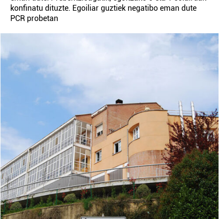
konfinatu dituzte. Egoiliar guztiek negatibo eman dute
PCR probetan