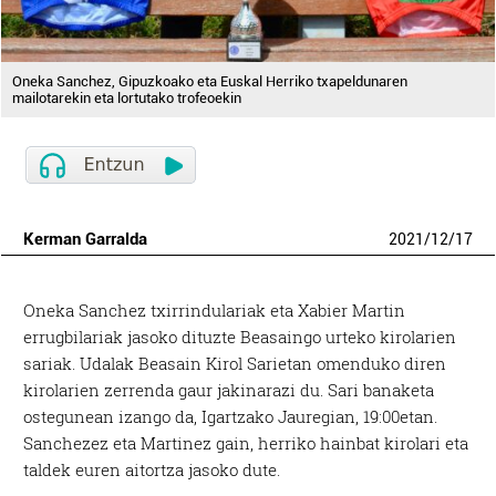
Oneka Sanchez, Gipuzkoako eta Euskal Herriko txapeldunaren
mailotarekin eta lortutako trofeoekin
Kerman Garralda
2021
/
12
/
17
Oneka Sanchez txirrindulariak eta Xabier Martin
errugbilariak jasoko dituzte Beasaingo urteko kirolarien
sariak. Udalak Beasain Kirol Sarietan omenduko diren
kirolarien zerrenda gaur jakinarazi du. Sari banaketa
ostegunean izango da, Igartzako Jauregian, 19:00etan.
Sanchezez eta Martinez gain, herriko hainbat kirolari eta
taldek euren aitortza jasoko dute.