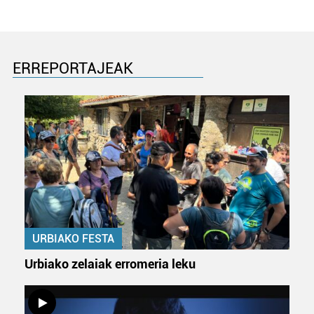
buruzko informazio gehiago eta ezarri zure lehentasunak
datuen atalean. Edozein unetan alda edo ken dezakezu
zure baimena Cookieen adierazpenean.
ERREPORTAJEAK
Webgune honek cookie propioak eta hirugarrenen cookie-
fitxategiak erabiltzen ditu. Zure esperientzia eta
zerbitzuak hobetzeko asmoz, cookie teknologiaz
baliatzen gara. Ohar hau onartuz gero, teknologia hori
erabiltzeko baimen esplizitua ematen diguzu.
Gehiago
irakurri
URBIAKO FESTA
Urbiako zelaiak erromeria leku