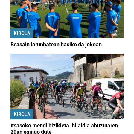
KIROLA
Beasain larunbatean hasiko da jokoan
KIROLA
Itsasoko mendi bizikleta ibilaldia abuztuaren
29an egingo dute