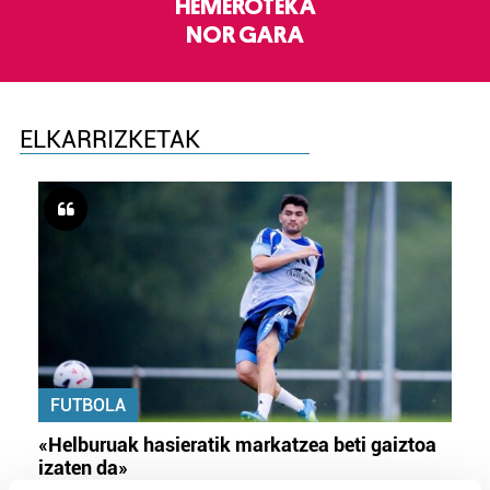
HEMEROTEKA
NOR GARA
ELKARRIZKETAK
FUTBOLA
«Helburuak hasieratik markatzea beti gaiztoa
izaten da»