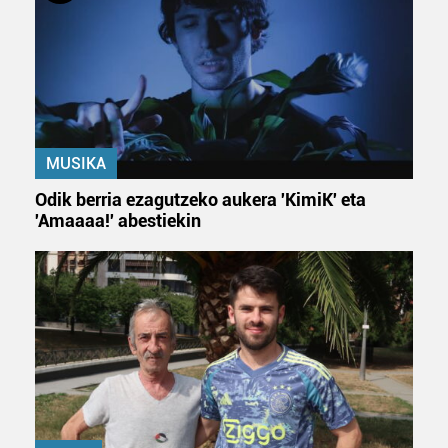
MUSIKA
Odik berria ezagutzeko aukera 'KimiK' eta
'Amaaaa!' abestiekin