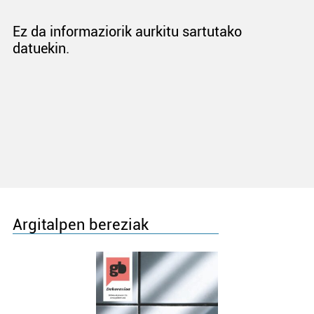
Ez da informaziorik aurkitu sartutako
datuekin.
Argitalpen bereziak