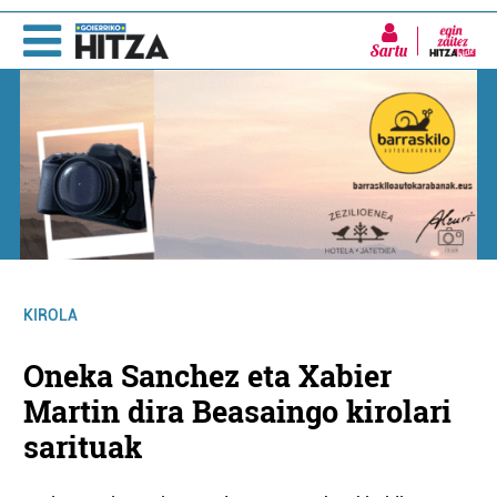
Sartu
KIROLA
Oneka Sanchez eta Xabier
Martin dira Beasaingo kirolari
sarituak