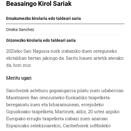
2021eko Sari Nagusia nork irabaziko duen osteguneko
ekitaldian bertan jakingo da. Saritu hauen artetik aterako
da, hori ziur.
Meritu ugari
Sanchezek asteburu gogoangarria pilatu zuen udaberrian.
Maiatzaren 8an omniumeko Euskadiko txapelketa
bereganatu zuen eta biharamunean, errepideko
Gipuzkoako txapelketa; Martinek, aldiz, 20 urtez azpiko
Europako errugbi txapelketa irabazi zuen azaroan
Espainiako selekzioarekin; Caribeñosek softboleko