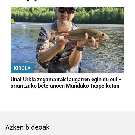
KIROLA
Unai Urkia zegamarrak laugarren egin du euli-
arrantzako beteranoen Munduko Txapelketan
Azken bideoak