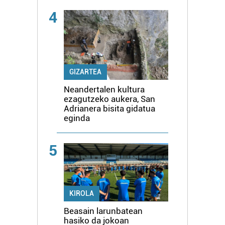
4
GIZARTEA
Neandertalen kultura
ezagutzeko aukera, San
Adrianera bisita gidatua
eginda
5
KIROLA
Beasain larunbatean
hasiko da jokoan