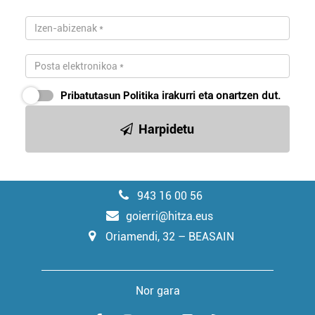
Pribatutasun Politika
irakurri eta onartzen dut.
Harpidetu
943 16 00 56
goierri@hitza.eus
Oriamendi, 32 – BEASAIN
Nor gara