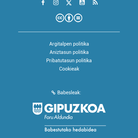
Argitalpen politika
Aniztasun politika
Pribatutasun politika
Cookieak
Babesleak: