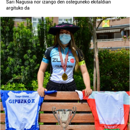
Sari Nagusia nor izango den osteguneko ekitaldian
argituko da