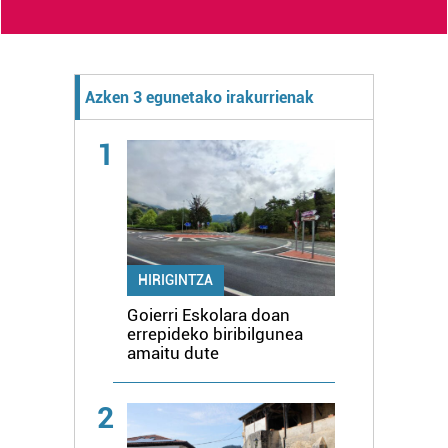
Azken 3 egunetako irakurrienak
1
HIRIGINTZA
Goierri Eskolara doan
errepideko biribilgunea
amaitu dute
2