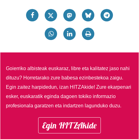
Goierriko albisteak euskaraz, libre eta kalitatez jaso nahi
dituzu?
Horretarako zure babesa ezinbestekoa zaigu.
Egin zaitez harpidedun, izan HITZAkide!
Zure ekarpenari
esker, euskaratik eginda dagoen tokiko informazio
profesionala garatzen eta indartzen lagunduko duzu.
Egin HITZAkide