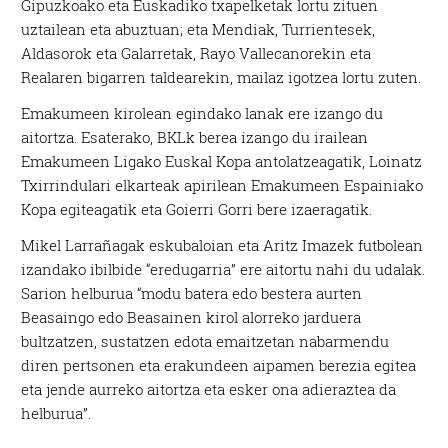
Gipuzkoako eta Euskadiko txapelketak lortu zituen
uztailean eta abuztuan; eta Mendiak, Turrientesek,
Aldasorok eta Galarretak, Rayo Vallecanorekin eta
Realaren bigarren taldearekin, mailaz igotzea lortu zuten.
Emakumeen kirolean egindako lanak ere izango du
aitortza. Esaterako, BKLk berea izango du irailean
Emakumeen Ligako Euskal Kopa antolatzeagatik, Loinatz
Txirrindulari elkarteak apirilean Emakumeen Espainiako
Kopa egiteagatik eta Goierri Gorri bere izaeragatik.
Mikel Larrañagak eskubaloian eta Aritz Imazek futbolean
izandako ibilbide “eredugarria” ere aitortu nahi du udalak.
Sarion helburua “modu batera edo bestera aurten
Beasaingo edo Beasainen kirol alorreko jarduera
bultzatzen, sustatzen edota emaitzetan nabarmendu
diren pertsonen eta erakundeen aipamen berezia egitea
eta jende aurreko aitortza eta esker ona adieraztea da
helburua”.