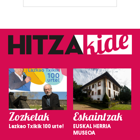
Zozketak
Eskaintzak
Lazkao Txikik 100 urte!
EUSKAL HERRIA
MUSEOA