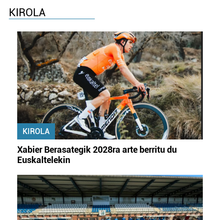
KIROLA
KIROLA
Xabier Berasategik 2028ra arte berritu du
Euskaltelekin