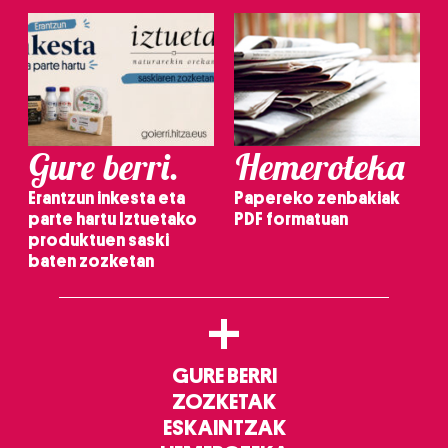
Gure berri.
Hemeroteka
Erantzun inkesta eta
Papereko zenbakiak
parte hartu Iztuetako
PDF formatuan
produktuen saski
baten zozketan
+
GURE BERRI
ZOZKETAK
ESKAINTZAK