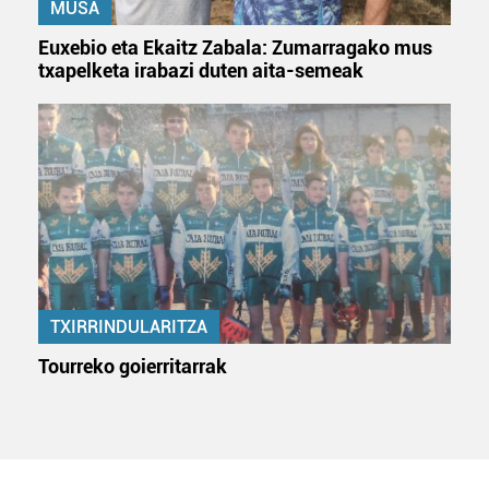
MUSA
Euxebio eta Ekaitz Zabala: Zumarragako mus
txapelketa irabazi duten aita-semeak
TXIRRINDULARITZA
Tourreko goierritarrak