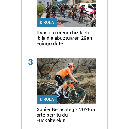
KIROLA
Itsasoko mendi bizikleta
ibilaldia abuztuaren 29an
egingo dute
3
KIROLA
Xabier Berasategik 2028ra
arte berritu du
Euskaltelekin